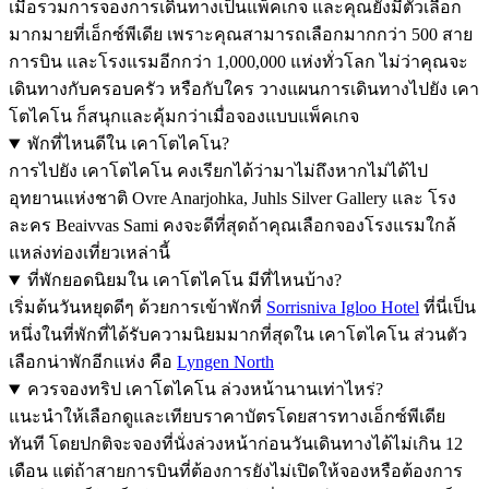
เมื่อรวมการจองการเดินทางเป็นแพ็คเกจ และคุณยังมีตัวเลือก
มากมายที่เอ็กซ์พีเดีย เพราะคุณสามารถเลือกมากกว่า 500 สาย
การบิน และโรงแรมอีกกว่า 1,000,000 แห่งทั่วโลก ไม่ว่าคุณจะ
เดินทางกับครอบครัว หรือกับใคร วางแผนการเดินทางไปยัง เคา
โตไคโน ก็สนุกและคุ้มกว่าเมื่อจองแบบแพ็คเกจ
พักที่ไหนดีใน เคาโตไคโน?
การไปยัง เคาโตไคโน คงเรียกได้ว่ามาไม่ถึงหากไม่ได้ไป
อุทยานแห่งชาติ Ovre Anarjohka, Juhls Silver Gallery และ โรง
ละคร Beaivvas Sami คงจะดีที่สุดถ้าคุณเลือกจองโรงแรมใกล้
แหล่งท่องเที่ยวเหล่านี้
ที่พักยอดนิยมใน เคาโตไคโน มีที่ไหนบ้าง?
เริ่มต้นวันหยุดดีๆ ด้วยการเข้าพักที่
Sorrisniva Igloo Hotel
ที่นี่เป็น
หนึ่งในที่พักที่ได้รับความนิยมมากที่สุดใน เคาโตไคโน ส่วนตัว
เลือกน่าพักอีกแห่ง คือ
Lyngen North
ควรจองทริป เคาโตไคโน ล่วงหน้านานเท่าไหร่?
แนะนำให้เลือกดูและเทียบราคาบัตรโดยสารทางเอ็กซ์พีเดีย
ทันที โดยปกติจะจองที่นั่งล่วงหน้าก่อนวันเดินทางได้ไม่เกิน 12
เดือน แต่ถ้าสายการบินที่ต้องการยังไม่เปิดให้จองหรือต้องการ