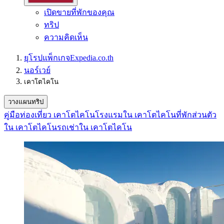
เปิดขายที่พักของคุณ
ทริป
ความคิดเห็น
ยุโรป
แพ็กเกจ
Expedia.co.th
นอร์เวย์
เคาโตไคโน
วางแผนทริป
คู่มือท่องเที่ยว เคาโตไคโน
โรงแรมใน เคาโตไคโน
ที่พักส่วนตัว
ใน เคาโตไคโน
รถเช่าใน เคาโตไคโน