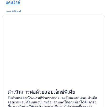
แดนวิลล์
เวสต์ฟิลด์
Bloomington
ไพค์
ฟอร์ทวิลล์
ดำเนินการต่อด้วยแอปเอ็กซ์พีเดีย
รับส่วนลดจากโรงแรมที่ร่วมรายการและรับคะแนนสองเท่าเมื่อ
จองผ่านแอป ดีลบนแอปมาพร้อมส่วนลดให้คุณเที่ยวได้คุ้มค่ายิ่ง
ขึ้น และยังช่วยให้คุณจัดการการเดินทางได้จากทุกที่ทุกเวลา