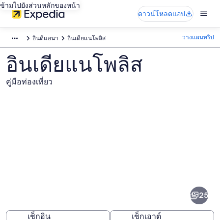
ข้ามไปยังส่วนหลักของหน้า
ดาวน์โหลดแอป
วางแผนทริป
อินดีแอนา
อินเดียแนโพลิส
อินเดียแนโพลิส
คู่มือท่องเที่ยว
ภาพ
อินเดียแนโพลิส
25
เช็กอิน
เช็กเอาต์