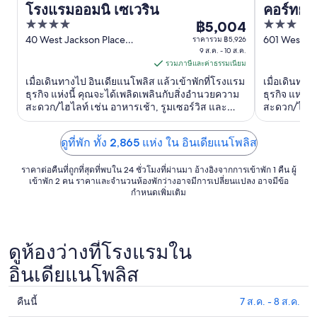
โรงแรมออมนิ เซเวริน
คอร์ทยา
4
3
฿5,004
อินเดียแ
ราคา
out
out
40 West Jackson Place
601 West W
ราคารวม ฿5,926
฿5,004
Indianapolis IN
9 ส.ค. - 10 ส.ค.
Street India
of
of
ต่อ
รวมภาษีและค่าธรรมเนียม
5
5
คืน
เมื่อเดินทางไป อินเดียแนโพลิส แล้วเข้าพักที่โรงแรม
เมื่อเดินทาง
เข้า
ธุรกิจ แห่งนี้ คุณจะได้เพลิดเพลินกับสิ่งอำนวยความ
ธุรกิจ แห่งน
สะดวก/ไฮไลท์ เช่น อาหารเช้า, รูมเซอร์วิส และ
สะดวก/ไฮไลท
พัก
ฟิตเนส 24 ชั่วโมง ...
ฟิตเนส 24 ชั่
9
ดูที่พัก ทั้ง 2,865 แห่ง ใน อินเดียแนโพลิส
ส.ค.
ถึง
ราคาต่อคืนที่ถูกที่สุดที่พบใน 24 ชั่วโมงที่ผ่านมา อ้างอิงจากการเข้าพัก 1 คืน ผู้
10
เข้าพัก 2 คน ราคาและจำนวนห้องพักว่างอาจมีการเปลี่ยนแปลง อาจมีข้อ
กำหนดเพิ่มเติม
ส.ค.
ดูห้องว่างที่โรงแรมใน
อินเดียแนโพลิส
คืนนี้
7 ส.ค. - 8 ส.ค.
ดูรา