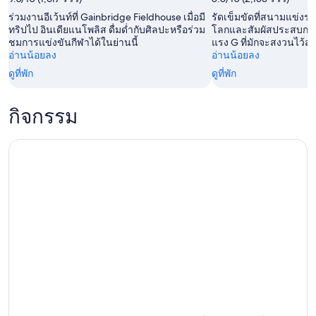
ร่วมงานอีเว้นท์ที่ Gainbridge Fieldhouse เมื่อมี
รัดเข็มขัดที่สนามแข่งรถที่
ทริปไป อินเดียแนโพลิส ดื่มด่ำกับศิลปะหรือร่วม
โลกและสัมผัสประสบการณ
ชมการแข่งขันกีฬาได้ในย่านนี้
แรง G ที่มักจะสงวนไว้ส
อ่านน้อยลง
อ่านน้อยลง
ดูที่พัก
ดูที่พัก
กิจกรรม
Wicked Wraiths of White River: ทัวร์ผีอินเดียนาโพลิส