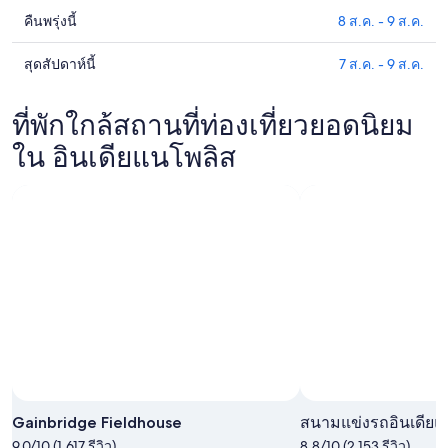
คา
คืนพรุ่งนี้
8 ส.ค. - 9 ส.ค.
ดูรา
ที่พัก
คา
ใน
สุดสัปดาห์นี้
7 ส.ค. - 9 ส.ค.
ดูรา
ที่พัก
อินเดียแนโพลิส
คา
ใน
สำหรับ
ที่พัก
ที่พักใกล้สถานที่ท่องเที่ยวยอดนิยม
อินเดียแนโพลิส
คืน
ใน
สำหรับ
ใน อินเดียแนโพลิส
นี้,
อินเดียแนโพลิส
คืน
7
สำหรับ
พรุ่ง
ส.ค.
สุด
นี้,
-
สัปดาห์
8
8
นี้,
ส.ค.
ส.ค.
7
-
ส.ค.
9
-
ส.ค.
9
ส.ค.
Gainbridge Fieldhouse
สนามแข่งรถอินเดียแ
9.0/10 (1,617 รีวิว)
8.8/10 (2,153 รีวิว)