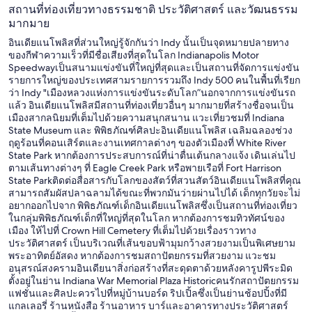
สถานที่ท่องเที่ยวทางธรรมชาติ ประวัติศาสตร์ และวัฒนธรรม
มากมาย
อินเดียแนโพลิสที่ส่วนใหญ่รู้จักกันว่า Indy นั้นเป็นจุดหมายปลายทาง
ของกีฬาความเร็วที่มีชื่อเสียงที่สุดในโลก Indianapolis Motor
Speedwayเป็นสนามแข่งขันที่ใหญ่ที่สุดและเป็นสถานที่จัดการแข่งขัน
รายการใหญ่ของประเทศสามรายการรวมถึง Indy 500 คนในพื้นที่เรียก
ว่า Indy "เมืองหลวงแห่งการแข่งขันระดับโลก”นอกจากการแข่งขันรถ
แล้ว อินเดียแนโพลิสมีสถานที่ท่องเที่ยวอื่นๆ มากมายที่สร้างชื่อจนเป็น
เมืองสากลนิยมที่เต็มไปด้วยความสนุกสนาน แวะเที่ยวชมที่ Indiana
State Museum และ พิพิธภัณฑ์ศิลปะอินเดียแนโพลิส เฉลิมฉลองช่วง
ฤดูร้อนที่คอนเสิร์ตและงานเทศกาลต่างๆ ของตัวเมืองที่ White River
State Park หากต้องการประสบการณ์ที่น่าตื่นเต้นกลางแจ้ง เดินเล่นไป
ตามเส้นทางต่างๆ ที่ Eagle Creek Park หรือพายเรือที่ Fort Harrison
State Parkติดต่อสื่อสารกับโลกของสัตว์ที่สวนสัตว์อินเดียแนโพลิสที่คุณ
สามารถสัมผัสปลาฉลามได้ขณะที่พวกมันว่ายผ่านไปได้ เด็กทุกวัยจะไม่
อยากออกไปจาก พิพิธภัณฑ์เด็กอินเดียแนโพลิสซึ่งเป็นสถานที่ท่องเที่ยว
ในกลุ่มพิพิธภัณฑ์เด็กที่ใหญ่ที่สุดในโลก หากต้องการชมทิวทัศน์ของ
เมือง ให้ไปที่ Crown Hill Cemetery ที่เต็มไปด้วยเรื่องราวทาง
ประวัติศาสตร์ เป็นบริเวณที่เส้นขอบฟ้ามุมกว้างสวยงามเป็นพิเศษยาม
พระอาทิตย์อัสดง หากต้องการชมสถาปัตยกรรมที่สวยงาม แวะชม
อนุสรณ์สงครามอินเดียนาสิ่งก่อสร้างที่สะดุดตาด้วยหลังคารูปพีระมิด
ตั้งอยู่ในย่าน Indiana War Memorial Plaza Historicคนรักสถาปัตยกรรม
แฟชั่นและศิลปะควรไปที่หมู่บ้านบอร์ด ริปเปิ้ลซึ่งเป็นย่านช้อปปิ้งที่มี
แกลเลอรี่ ร้านหนังสือ ร้านอาหาร บาร์และอาคารทางประวัติศาสตร์