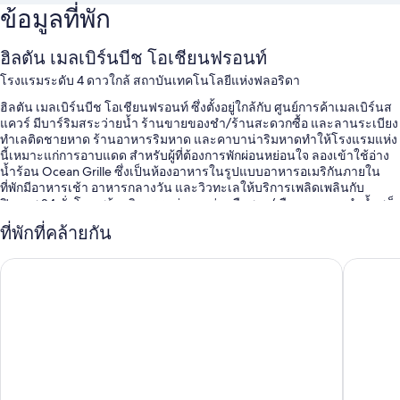
ข้อมูลที่พัก
ฮิลตัน เมลเบิร์นบีช โอเชียนฟรอนท์
โรงแรมระดับ 4 ดาวใกล้ สถาบันเทคโนโลยีแห่งฟลอริดา
ฮิลตัน เมลเบิร์นบีช โอเชียนฟรอนท์ ซึ่งตั้งอยู่ใกล้กับ ศูนย์การค้าเมลเบิร์นส
แควร์ มีบาร์ริมสระว่ายน้ำ ร้านขายของชำ/ร้านสะดวกซื้อ และลานระเบียง
ทำเลติดชายหาด ร้านอาหารริมหาด และคาบาน่าริมหาดทำให้โรงแรมแห่ง
นี้เหมาะแก่การอาบแดด สำหรับผู้ที่ต้องการพักผ่อนหย่อนใจ ลองเข้าใช้อ่าง
น้ำร้อน Ocean Grille ซึ่งเป็นห้องอาหารในรูปแบบอาหารอเมริกันภายใน
ที่พักมีอาหารเช้า อาหารกลางวัน และวิวทะเลให้บริการเพลิดเพลินกับ
ฟิตเนส 24 ชั่วโมง พร้อมกิจกรรมต่างๆ เช่น เรือพาย/เรือแคนู, การดําน้ำสน็
อกเกิล และกระดานโต้คลื่น/บอดี้บอร์ด นอกเหนือจากบริการซักรีด/ซักแห้ง
ที่พักที่คล้ายกัน
และลานกิจกรรมกลางแจ้ง ผู้เข้าพักยังสามารถเชื่อมต่อWi-Fi ฟรีในห้องพัก
ได้อีกด้วย
ดับเบิลทรีสวีทส์บายฮิลตัน เมลเบิร์นบีช โอเชียนฟรอนท์
โรงแรม ค
สิทธิประโยชน์เพิ่มเติม ได้แก่
สระว่ายน้ำกลางแจ้งพร้อมด้วยคาบาน่า, เก้าอี้อาบแดด และร่มริมสระ
ว่ายน้ำ
อาหารเช้าชุดใหญ่สไตล์อังกฤษ (มีค่าบริการ), ที่จอดรถ (คิดค่าบริการ)
และห้องจัดเลี้ยงรับรอง
เฟอร์นิเจอร์กลางแจ้ง, ตู้เอทีเอ็ม/ธนาคาร และตู้น้ำดื่ม