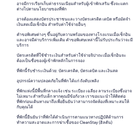
อาจมีการเรียกเก็บค่าธรรมเนียมสำหรับผู้เข้าพักเสริม ซึ่งจะแตก
ต่างไปตามนโยบายของที่พัก
อาจต้องแสดงบัตรประชาชนและวางบัตรเครดิต เดบิต หรือมัดจำ
เงินสดเมื่อเช็กอิน สำหรับค่าใช้จ่ายอื่นๆ
คำขอพิเศษต่างๆ ขึ้นอยู่กับความพร้อมของทางโรงแรมเมื่อเช็กอิน
และอาจมีค่าบริการเพิ่มเติม คำขอพิเศษเหล่านี้ไม่รับประกันว่าจะมี
บริการ
บัตรเครดิตที่ใช้ชำระเงินสำหรับค่าใช้จ่ายจิปาถะเมื่อเช็กอินจะ
ต้องเป็นชื่อของผู้เข้าพักหลักในการจอง
ที่พักนี้รับชำระเงินด้วย: บัตรเครดิต, บัตรเดบิต และเงินสด
อุปกรณ์ความปลอดภัยในที่พัก ได้แก่ ถังดับเพลิง
ที่พักแห่งนี้มีพื้นที่กลางแจ้ง เช่น ระเบียง เฉลียง ลานระเบียงซึ่งอาจ
ไม่เหมาะสำหรับเด็ก หากคุณมีข้อกังวล เราขอแนะนำให้ติดต่อ
ที่พักก่อนเดินทางมาถึงเพื่อยืนยันว่าสามารถจัดห้องที่เหมาะสมให้
กับคุณได้
ที่พักนี้ยืนยันว่าที่พักได้ดำเนินการตามแนวทางปฏิบัติด้านการ
ทำความสะอาดและการฆ่าเชื้อของ CleanStay (ฮิลตัน)