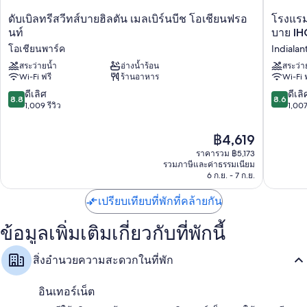
เครื่องคอมพิวเตอร์, ผ้าเช็ดตัวชายหาด และกล่องนิรภัยที่ฝ่ายต้อนรับ
ดับเบิล
โรงแรม
ดับเบิลทรีสวีทส์บายฮิลตัน เมลเบิร์นบีช โอเชียนฟรอ
โรงแรม
ผู้เข้าพักต่างชื่นชอบทำเลใกล้ชายหาด สระว่ายน้ำ และพนักงานที่ให้
ทรี
ครา
นท์
บาย IH
ความช่วยเหลือที่ดี
สวี
วน์
โอเชียนพาร์ค
Indialan
ทส์
พลาซ่า
สิ่งอำนวยความสะดวกในห้องพัก
บาย
สระว่ายน้ำ
อ่างน้ำร้อน
เมล
สระว่า
Wi-Fi ฟรี
ร้านอาหาร
Wi-Fi 
ฮิล
เบิร์น
ห้องพักทั้งหมด 206 ห้องมีบริการที่สะดวกสบาย เช่น เครื่องนอนระดับ
ตัน
-
8.8
8.6
ดีเลิศ
ดีเลิ
พรีเมียม และตัวเลือกหมอนชนิดต่างๆ รวมถึงสิทธิพิเศษอย่าง พื้นที่ทำงาน
8.8
8.6
เมล
โอ
จาก
จาก
1,009 รีวิว
1,007
แบบใช้แล็ปท็อป และเครื่องปรับอากาศ ผู้เข้าพักต่างรีวิวว่าชื่นชอบห้องพักที่
เบิร์
เชีย
10,
10,
สะอาดของที่พักแห่งนี้
นบีช
นฟ
ดี
ดี
ราคา
฿4,619
โอ
รอน
สิ่งอำนวยความสะดวกอื่นๆ ภายในห้องพักได้แก่
เลิศ,
เลิศ,
ปัจจุบัน
เชีย
ต์
ราคารวม ฿5,173
1,009
1,007
คือ
ห้องน้ำพร้อมอ่างอาบน้ำหรือฝักบัวและของใช้ในห้องน้ำฟรี
นฟ
รวมภาษีและค่าธรรมเนียม
บาย
รีวิว
รีวิว
฿4,619
6 ก.ย. - 7 ก.ย.
รอ
IHG
ทีวีความละเอียดสูง 37 นิ้ว พร้อม ช่องทีวีพรีเมียม
นท์
Indialant
ตู้เสื้อผ้า, ตู้เย็น และเครื่องชงกาแฟ/ชา
เปรียบเทียบที่พักที่คล้ายกัน
โอ
เชีย
นพาร์ค
ข้อมูลเพิ่มเติมเกี่ยวกับที่พักนี้
สิ่งอำนวยความสะดวกในที่พัก
อินเทอร์เน็ต