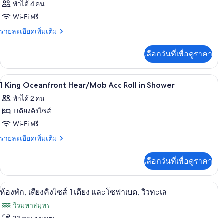
พักได้ 4 คน
Wi-Fi ฟรี
ราย
รายละเอียดเพิ่มเติม
ละเอียด
เพิ่ม
เลือกวันที่เพื่อดูราคา
เติม
เกี่ยว
กับ
เครื่องนอนระดับพรีเมียม, ผ้านวมขนเป็ด,
เปิด
7
ห้อง
1 King Oceanfront Hear/Mob Acc Roll in Shower
พัก
ภาพถ่าย
พักได้ 2 คน
ทั้งหมด
1 เตียงคิงไซส์
ของ
Wi-Fi ฟรี
1
ราย
รายละเอียดเพิ่มเติม
King
ละเอียด
เพิ่ม
Oceanfront
เลือกวันที่เพื่อดูราคา
เติม
Hear/Mob
เกี่ยว
Acc
กับ
ห้องพัก, เตียงคิงไซส์ 1 เตียง และโซฟาเ
เปิด
13
1
Roll
ห้องพัก, เตียงคิงไซส์ 1 เตียง และโซฟาเบด, วิวทะเล
King
ภาพถ่าย
in
วิวมหาสมุทร
Oceanfront
Shower
ทั้งหมด
Hear/Mob