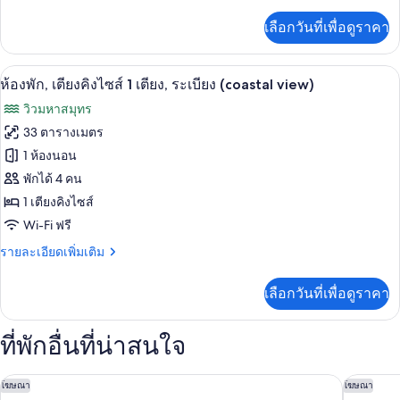
ละเอียด
ริม
เพิ่ม
เลือกวันที่เพื่อดูราคา
เติม
ทะเล
เกี่ยว
(with
กับ
ห้องพัก, เตียงคิงไซส์ 1 เตียง, ระเบียง (
เปิด
7
ห้อง
ห้องพัก, เตียงคิงไซส์ 1 เตียง, ระเบียง (coastal view)
sofa
จู
ภาพถ่าย
bed)
วิวมหาสมุทร
เนียร์
ทั้งหมด
สวี
33 ตารางเมตร
ท,
ของ
1 ห้องนอน
ริม
ทะเล
ห้อง
พักได้ 4 คน
(with
1 เตียงคิงไซส์
พัก,
sofa
Wi-Fi ฟรี
bed)
เตียง
ราย
รายละเอียดเพิ่มเติม
คิง
ละเอียด
ไซส์
เพิ่ม
เลือกวันที่เพื่อดูราคา
เติม
1
เกี่ยว
เตียง,
กับ
ที่พักอื่นที่น่าสนใจ
ห้อง
ระเบียง
พัก,
(coastal
เตียง
โรงแรม คราวน์ พลาซ่า เมลเบิร์น - โอเชียนฟรอนต์ บาย IHG
คอร์ทยาร์
โฆษณา
โฆษณา
คิง