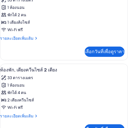
ความ
33 ตารางเมตร
ของ
1
1 ห้องนอน
สะดวก
เตียง,
ห้อง
พร้อม
พักได้ 2 คน
สำหรับ
พัก,
สิ่ง
1 เตียงคิงไซส์
ผู้
อำนวย
เตียง
ความ
Wi-Fi ฟรี
พิการ,
คิง
สะดวก
ราย
รายละเอียดเพิ่มเติม
สำหรับ
วิว
ไซส์
ละเอียด
ผู้
เพิ่ม
ทะเล
1
พิการ,
เลือกวันที่เพื่อดูราคา
เติม
วิว
เตียง,
เกี่ยว
ทะเล
กับ
พร้อม
เครื่องนอนระดับพรีเมียม, ผ้านวมขนเป็ด,
เปิด
6
ห้อง
ห้องพัก, เตียงควีนไซส์ 2 เตียง
สิ่ง
พัก,
ภาพถ่าย
33 ตารางเมตร
เตียง
อำนวย
ทั้งหมด
คิง
1 ห้องนอน
ไซส์
ความ
ของ
พักได้ 4 คน
1
สะดวก
เตียง,
ห้อง
2 เตียงควีนไซส์
พร้อม
สำหรับ
Wi-Fi ฟรี
พัก,
สิ่ง
ผู้
อำนวย
ราย
รายละเอียดเพิ่มเติม
เตียง
ความ
ละเอียด
พิการ,
ควีน
สะดวก
เพิ่ม