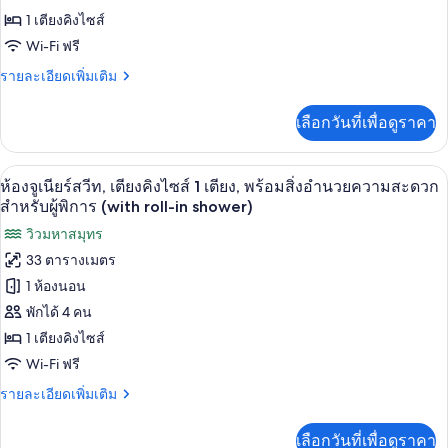
1 เตียงคิงไซส์
พัก,
Wi-Fi ฟรี
เตียง
ราย
รายละเอียดเพิ่มเติม
คิง
ละเอียด
ไซส์
เพิ่ม
เลือกวันที่เพื่อดูราคา
เติม
1
เกี่ยว
เตียง
กับ
เครื่องนอนระดับพรีเมียม, ผ้านวมขนเป็ด,
เปิด
11
ห้อง
ห้องจูเนียร์สวีท, เตียงคิงไซส์ 1 เตียง, พร้อมสิ่งอำนวยความสะดวก
พัก,
ภาพถ่าย
สำหรับผู้พิการ (with roll-in shower)
เตียง
ทั้งหมด
วิวมหาสมุทร
คิง
ไซส์
33 ตารางเมตร
ของ
1
1 ห้องนอน
เตียง
ห้อง
พักได้ 4 คน
จู
1 เตียงคิงไซส์
เนียร์
Wi-Fi ฟรี
สวีท,
ราย
รายละเอียดเพิ่มเติม
เตียง
ละเอียด
เพิ่ม
คิง
เลือกวันที่เพื่อดูราคา
เติม