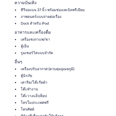
ความบันเทิง
ทีวีจอแบน 37 นิ้ว พร้อมช่องเคเบิลพรีเมียม
ภาพยนตร์แบบจ่ายต่อเรื่อง
Dock สำหรับ iPod
อาหารและเครื่องดื่ม
เครื่องชงกาแฟ/ชา
ตู้เย็น
รูมเซอร์วิสแบบจำกัด
อื่นๆ
เครื่องปรับอากาศ (ควบคุมอุณหภูมิ)
ตู้นิรภัย
เตารีด/โต๊ะรีดผ้า
โต๊ะทำงาน
โต๊ะวางแล็ปท็อป
โทรในประเทศฟรี
โทรศัพท์