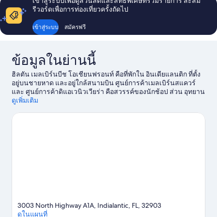
เข้าสู่ระบบเพื่อดูส่วนลดและสิทธิพิเศษที่ร่วมรายการ สะสม
รีวอร์ดเพื่อการท่องเที่ยวครั้งถัดไป
เข้าสู่ระบบ
สมัครฟรี
ข้อมูลในย่านนี้
ฮิลตัน เมลเบิร์นบีช โอเชียนฟรอนท์ คือที่พักใน อินเดียแลนติก ที่ตั้ง
อยู่บนชายหาด และอยู่ใกล้สนามบิน ศูนย์การค้าเมลเบิร์นสแควร์
และ ศูนย์การค้าดิแอเวนิวเวียร่า คือสวรรค์ของนักช้อป ส่วน อุทยาน
แห่งรัฐเซบาสเตียนอินเล็ต รอให้ไปชมความงดงามของธรรมชาติ
ดูเพิ่มเติม
นักเดินทางไม่ควรพลาด สวนสัตว์ Brevard ย่านนี้มีกิจกรรมทางน้ำ
สนุกๆ มากมายให้เลือก ไม่ว่าจะเป็น ดำน้ำ, เล่นห่วงยาง หรือเล่นวิน
ด์เซิร์ฟ
ดูคู่มือท่องเที่ยว อินเดียแลนติก
3003 North Highway A1A, Indialantic, FL, 32903
ดูในแผนที่