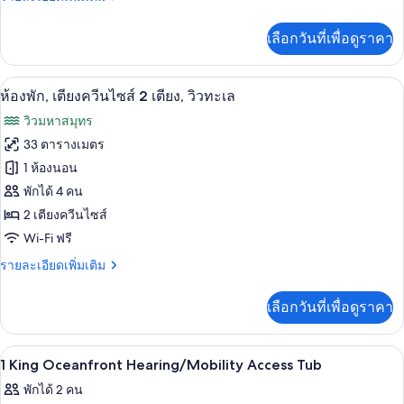
สำหรับ
ระเบียง
ไซส์
ละเอียด
ผู้
(coastal
เพิ่ม
2
พิการ,
เลือกวันที่เพื่อดูราคา
เติม
view)
ระเบียง
เตียง,
เกี่ยว
(coastal
กับ
view)
พร้อม
ห้องพัก, เตียงควีนไซส์ 2 เตียง, วิวทะเล
เปิด
8
ห้อง
ห้องพัก, เตียงควีนไซส์ 2 เตียง, วิวทะเล
สิ่ง
พัก,
ภาพถ่าย
วิวมหาสมุทร
เตียง
อำนวย
ทั้งหมด
ควีน
33 ตารางเมตร
ไซส์
ความ
ของ
1 ห้องนอน
2
สะดวก
เตียง,
ห้อง
พักได้ 4 คน
พร้อม
สำหรับ
2 เตียงควีนไซส์
พัก,
สิ่ง
Wi-Fi ฟรี
ผู้
อำนวย
เตียง
ความ
ราย
พิการ
รายละเอียดเพิ่มเติม
ควีน
สะดวก
ละเอียด
สำหรับ
(Roll-
ไซส์
เพิ่ม
ผู้
เลือกวันที่เพื่อดูราคา
in
เติม
2
พิการ
เกี่ยว
Shower,
(Roll-
เตียง,
กับ
coastal
in
เครื่องนอนระดับพรีเมียม, ผ้านวมขนเป็ด,
เปิด
11
ห้อง
1 King Oceanfront Hearing/Mobility Access Tub
Shower,
วิว
view)
พัก,
ภาพถ่าย
coastal
พักได้ 2 คน
เตียง
ทะเล
view)