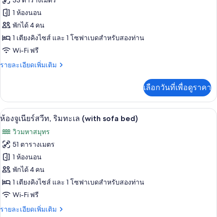
33 ตารางเมตร
Acc
ของ
1 ห้องนอน
Roll
in
ห้อง
พักได้ 4 คน
Shower
1 เตียงคิงไซส์ และ 1 โซฟาเบดสำหรับสองท่าน
พัก,
Wi-Fi ฟรี
เตียง
ราย
รายละเอียดเพิ่มเติม
คิง
ละเอียด
ไซส์
เพิ่ม
เลือกวันที่เพื่อดูราคา
เติม
1
เกี่ยว
เตียง
กับ
เครื่องนอนระดับพรีเมียม, ผ้านวมขนเป็ด,
เปิด
12
ห้อง
ห้องจูเนียร์สวีท, ริมทะเล (with sofa bed)
และ
พัก,
ภาพถ่าย
วิวมหาสมุทร
เตียง
โซฟา
ทั้งหมด
คิง
51 ตารางเมตร
เบด,
ไซส์
ของ
1 ห้องนอน
1
วิว
เตียง
ห้อง
พักได้ 4 คน
ทะเล
และ
1 เตียงคิงไซส์ และ 1 โซฟาเบดสำหรับสองท่าน
จู
โซฟา
Wi-Fi ฟรี
เบด,
เนียร์
วิว
ราย
รายละเอียดเพิ่มเติม
สวีท,
ทะเล