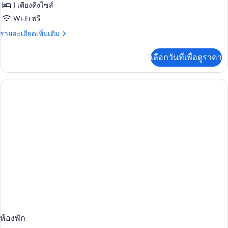
ทั้งหมด
ควีน
1 เตียงคิงไซส์
ไซส์
ของ
Wi-Fi ฟรี
2
1
เตียง,
ราย
รายละเอียดเพิ่มเติม
วิว
King
ละเอียด
ทะเล
เพิ่ม
Oceanfront
เลือกวันที่เพื่อดูราคา
เติม
Hearing/Mobility
เกี่ยว
Access
กับ
1
Tub
King
Oceanfront
Hearing/Mobility
Access
Tub
ห้องพัก