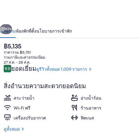
เมล
เบิร์
่อน
ถัดไป
น้า
117+
ภาพรวม
ห้องพัก
ที่ตั้ง
นโยบายการเข้าพัก
นบีช
โอ
ราคา
฿5,135
ปัจจุบัน
ราคารวม ฿5,751
เชีย
฿5,135
รวมภาษีและค่าธรรมเนียม
27 ส.ค. - 28 ส.ค.
รีวิว
นฟ
ยอดเยี่ยม
9.0
ดูรีวิวทั้งหมด 1,009 รายการ
9.0 จาก 10
รอ
สิ่งอำนวยความสะดวกยอดนิยม
นท์
บริการอาหารเช้าและอาหารกลางวัน
สระว่ายน้ำ
อ่างน้ำร้อน
Wi-Fi ฟรี
ร้านอาหาร
เครื่องปรับอากาศ
ฟิตเนส
ดูทั้งหมด