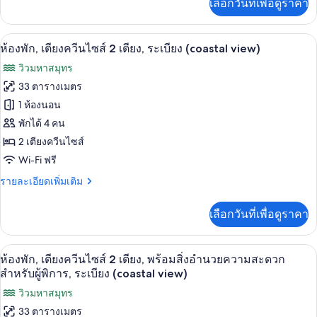
เลือกวันที่เพื่อดูราคา
สำหรับ
เติม
ริม
ไซส์
ผู้
เกี่ยว
ทะเล
2
พิการ,
กับ
เครื่องนอนระดับพรีเมียม, ผ้านวมขนเป็ด,
เปิด
ริม
7
ห้อง
(Roll-
ห้องพัก, เตียงควีนไซส์ 2 เตียง, ระเบียง (coastal view)
เตียง
ทะเล
พัก,
ภาพถ่าย
in
วิวมหาสมุทร
(Roll-
เตียง
Shower)
ทั้งหมด
in
ควีน
33 ตารางเมตร
Shower)
ไซส์
ของ
1 ห้องนอน
2
เตียง
ห้อง
พักได้ 4 คน
2 เตียงควีนไซส์
พัก,
Wi-Fi ฟรี
เตียง
ราย
รายละเอียดเพิ่มเติม
ควีน
ละเอียด
ไซส์
เพิ่ม
เลือกวันที่เพื่อดูราคา
เติม
2
เกี่ยว
เตียง,
กับ
เครื่องนอนระดับพรีเมียม, ผ้านวมขนเป็ด,
เปิด
7
ห้อง
ห้องพัก, เตียงควีนไซส์ 2 เตียง, พร้อมสิ่งอำนวยความสะดวก
ระเบียง
พัก,
ภาพถ่าย
สำหรับผู้พิการ, ระเบียง (coastal view)
(coastal
เตียง
ทั้งหมด
วิวมหาสมุทร
ควีน
view)
ไซส์
33 ตารางเมตร
ของ