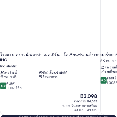
view)
ไซส์
1
เตียง,
ระเบียง
(coastal
view)
โรงแรม คราวน์ พลาซ่า เมลเบิร์น - โอเชียนฟรอนต์ บาย
คอร์ทยาร์
IHG
8.9 กม. จา
Indialantic
สระว่ายน
รวมที่จอ
สระว่ายน้ำ
สัตว์เลี้ยงเข้าพักได้
Wi-Fi ฟรี
ร้านอาหาร
9.0
ยอดเยี
9.0
จาก
1,008 ร
8.6
ดีเลิศ
8.6
10,
จาก
1,007 รีวิว
ยอด
10,
ราคา
฿3,098
เยี่ยม,
ดี
ปัจจุบัน
1,008
ราคารวม ฿4,583
เลิศ,
คือ
รวมภาษีและค่าธรรมเนียม
รีวิว
1,007
฿3,098
23 ส.ค. - 24 ส.ค.
รีวิว