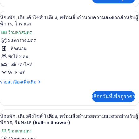
เกี่ยว
ไซส์
กับ
1
ห้องพัก, เตียงคิงไซส์ 1 เตียง, พร้อมสิ
เปิด
9
ห้อง
ห้องพัก, เตียงคิงไซส์ 1 เตียง, พร้อมสิ่งอำนวยความสะดวกสำหรับผู้
เตียง,
จู
ภาพถ่าย
พิการ, วิวทะเล
เนียร์
พร้อม
ทั้งหมด
วิวมหาสมุทร
สวี
ท,
สิ่ง
33 ตารางเมตร
ของ
เตียง
1 ห้องนอน
อำนวย
คิง
ห้อง
ไซส์
พักได้ 2 คน
ความ
พัก,
1
1 เตียงคิงไซส์
สะดวก
เตียง,
เตียง
พร้อม
Wi-Fi ฟรี
สำหรับ
คิง
สิ่ง
ราย
รายละเอียดเพิ่มเติม
อำนวย
ผู้
ไซส์
ละเอียด
ความ
เพิ่ม
พิการ
1
สะดวก
เลือกวันที่เพื่อดูราคา
เติม
สำหรับ
(with
เตียง,
เกี่ยว
ผู้
roll-
กับ
พิการ
พร้อม
เครื่องนอนระดับพรีเมียม, ผ้านวมขนเป็ด,
เปิด
10
ห้อง
in
ห้องพัก, เตียงคิงไซส์ 1 เตียง, พร้อมสิ่งอำนวยความสะดวกสำหรับผู้
(with
สิ่ง
พัก,
ภาพถ่าย
พิการ, ริมทะเล (Roll-in Shower)
roll-
shower)
เตียง
in
อำนวย
ทั้งหมด
วิวมหาสมุทร
คิง
shower)
ไซส์