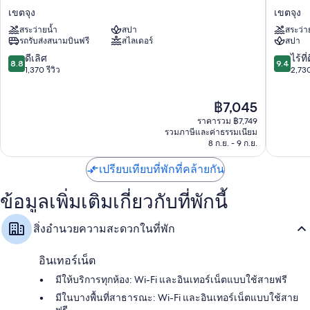
รีสอร์ท
รนด์
ปรับอากาศ และมินิบาร์ฟรี
เขตจุง
เขตจุง
สำหรับ
ไฮ
สระว่ายน้ำ
สปา
สระว่า
ความ
แอท
สิ่งอำนวยความสะดวกอื่นๆ ได้แก่
รถรับส่งสนามบินฟรี
สไลเดอร์
สปา
บันเทิง
อิน
ห้องน้ำพร้อมเรนชาวเวอร์และอ่างอาบน้ำแบบแช่ตัว
เขต
ชอน
8.8
9.4
ดีเลิศ
ไร้ที่
8.8
9.4
จุง
เขต
จาก
จาก
1,370 รีวิว
2,730
ทีวีจอแบนพร้อม ช่องทีวีพรีเมียม
จุง
10,
10,
ตู้เย็น, กาต้มน้ำไฟฟ้า และบริการทำความสะอาดทุกวัน
ดี
ไร้
ราคา
฿7,045
เลิศ,
ที่
ปัจจุบัน
1,370
ติ,
ราคารวม ฿7,749
คือ
รีวิว
2,730
รวมภาษีและค่าธรรมเนียม
฿7,045
8 ก.ย. - 9 ก.ย.
รีวิว
เปรียบเทียบที่พักที่คล้ายกัน
ข้อมูลเพิ่มเติมเกี่ยวกับที่พักนี้
สิ่งอำนวยความสะดวกในที่พัก
อินเทอร์เน็ต
มีให้บริการทุกห้อง: Wi-Fi และอินเทอร์เน็ตแบบใช้สายฟรี
มีในบางพื้นที่สาธารณะ: Wi-Fi และอินเทอร์เน็ตแบบใช้สาย