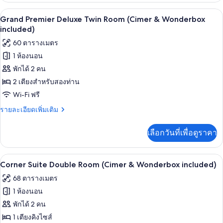
Wonderbox
กับ
เครื่องนอนระดับพรีเมียม, มินิบาร์ฟรี, ตู
เปิด
included)
4
Grand
Grand Premier Deluxe Twin Room (Cimer & Wonderbox
Premier
ภาพถ่าย
included)
Deluxe
ทั้งหมด
60 ตารางเมตร
Double
Room
1 ห้องนอน
ของ
(Cimer
พักได้ 2 คน
Grand
&
Wonderbox
Premier
2 เตียงสำหรับสองท่าน
included)
Deluxe
Wi-Fi ฟรี
Twin
ราย
รายละเอียดเพิ่มเติม
Room
ละเอียด
เพิ่ม
(Cimer
เลือกวันที่เพื่อดูราคา
เติม
&
เกี่ยว
Wonderbox
กับ
เครื่องนอนระดับพรีเมียม, มินิบาร์ฟรี, ตู
เปิด
included)
4
Grand
Corner Suite Double Room (Cimer & Wonderbox included)
Premier
ภาพถ่าย
68 ตารางเมตร
Deluxe
ทั้งหมด
Twin
1 ห้องนอน
Room
ของ
พักได้ 2 คน
(Cimer
Corner
&
1 เตียงคิงไซส์