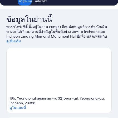
เข้าสู่ระบบ
สมัครฟรี
ข้อมูลในย่านนี้
พาราไดซ์ ซิตี้ ตั้งอยู่ในย่าน เขตจุง เชื่อมต่อกับศูนย์การค้า นักเดิน
ทางจะได้เยือนสถานที่สำคัญในพื้นที่อย่าง สะพาน Incheon และ
Incheon Landing Memorial Monument Hall อีกทั้งเพลิดเพลินกับ
กิจกรรมที่ สปา ซีเมอร์ และ ท่าเรือจีโอเจ หากพาลูกๆ ไปเที่ยว
ดูเพิ่มเติม
แนะนำให้แวะ พาราไดซ์ซิตี้วันเดอร์บ็อกซ์ และไปเพลิดเพลินกับ
กิจกรรมหรือเกมได้ที่ ศูนย์การขับรถ BMW
ดูคู่มือท่องเที่ยว อินชอน
ดูรีสอร์ตเพิ่มเติมใน อินชอน
186, Yeongjonghaeannam-ro 321beon-gil, Yeongjong-gu,
Incheon, 23358
ดูในแผนที่
แผนที่