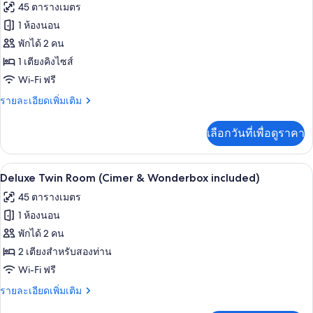
ให้
ภาพถ่าย
45 ตารางเมตร
สำหรับ
ทั้งหมด
1 ห้องนอน
ห้อง
ของ
พักได้ 2 คน
พัก
Deluxe
1 เตียงคิงไซส์
Double
Wi-Fi ฟรี
Room
ราย
รายละเอียดเพิ่มเติม
(Cimer
ละเอียด
&
เพิ่ม
เลือกวันที่เพื่อดูราคา
เติม
Wonderbox
เกี่ยว
included)
กับ
เครื่องนอนระดับพรีเมียม, มินิบาร์ฟรี, ตู
เปิด
3
Deluxe
Deluxe Twin Room (Cimer & Wonderbox included)
Double
ภาพถ่าย
45 ตารางเมตร
Room
ทั้งหมด
(Cimer
1 ห้องนอน
&
ของ
พักได้ 2 คน
Wonderbox
Deluxe
included)
2 เตียงสำหรับสองท่าน
Twin
Wi-Fi ฟรี
Room
ราย
รายละเอียดเพิ่มเติม
(Cimer
ละเอียด