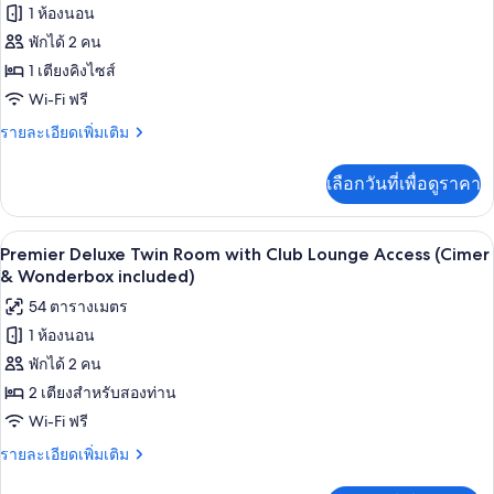
Club
1 ห้องนอน
ของ
Lounge
พักได้ 2 คน
Premier
Access
(Cimer
Deluxe
1 เตียงคิงไซส์
&
Double
Wi-Fi ฟรี
Wonderbox
Room
included)
ราย
รายละเอียดเพิ่มเติม
with
ละเอียด
เพิ่ม
Club
เลือกวันที่เพื่อดูราคา
เติม
Lounge
เกี่ยว
Access
กับ
เครื่องนอนระดับพรีเมียม, มินิบาร์ฟรี, ตู
เปิด
(Cimer
3
Premier
Premier Deluxe Twin Room with Club Lounge Access (Cimer
Deluxe
&
ภาพถ่าย
& Wonderbox included)
Double
Wonderbox
ทั้งหมด
54 ตารางเมตร
Room
included)
with
1 ห้องนอน
ของ
Club
พักได้ 2 คน
Premier
Lounge
Access
Deluxe
2 เตียงสำหรับสองท่าน
(Cimer
Twin
Wi-Fi ฟรี
&
Room
Wonderbox
ราย
รายละเอียดเพิ่มเติม
included)
with
ละเอียด
เพิ่ม