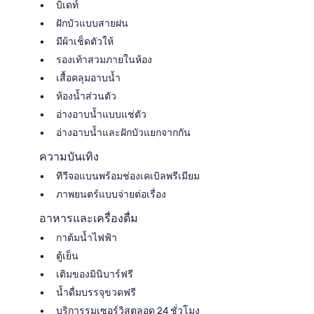
บิเดท์
ฝักบัวแบบสายฝน
มีผ้าเช็ดตัวให้
รองเท้าสวมภายในห้อง
เสื้อคลุมอาบน้ำ
ห้องน้ำส่วนตัว
อ่างอาบน้ำแบบแช่ตัว
อ่างอาบน้ำและฝักบัวแยกจากกัน
ความบันเทิง
ทีวีจอแบนพร้อมช่องเคเบิลพรีเมียม
ภาพยนตร์แบบจ่ายต่อเรื่อง
อาหารและเครื่องดื่ม
กาต้มน้ำไฟฟ้า
ตู้เย็น
เติมของมินิบาร์ฟรี
น้ำดื่มบรรจุขวดฟรี
บริการรูมเซอร์วิสตลอด 24 ชั่วโมง