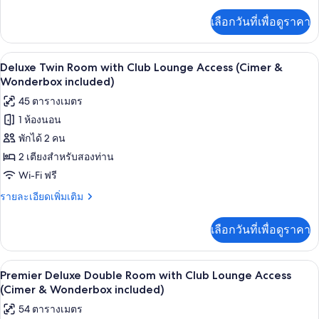
ละเอียด
เพิ่ม
Lounge
เลือกวันที่เพื่อดูราคา
เติม
Access
เกี่ยว
(Cimer
กับ
เครื่องนอนระดับพรีเมียม, มินิบาร์ฟรี, ตู
เปิด
&
4
Deluxe
Deluxe Twin Room with Club Lounge Access (Cimer &
Double
Wonderbox
ภาพถ่าย
Wonderbox included)
Room
included)
ทั้งหมด
45 ตารางเมตร
with
Club
1 ห้องนอน
ของ
Lounge
พักได้ 2 คน
Deluxe
Access
(Cimer
Twin
2 เตียงสำหรับสองท่าน
&
Room
Wi-Fi ฟรี
Wonderbox
with
included)
ราย
รายละเอียดเพิ่มเติม
Club
ละเอียด
เพิ่ม
Lounge
เลือกวันที่เพื่อดูราคา
เติม
Access
เกี่ยว
(Cimer
กับ
เครื่องนอนระดับพรีเมียม, มินิบาร์ฟรี, ตู
เปิด
&
4
Deluxe
Premier Deluxe Double Room with Club Lounge Access
Twin
Wonderbox
ภาพถ่าย
(Cimer & Wonderbox included)
Room
included)
ทั้งหมด
54 ตารางเมตร
with