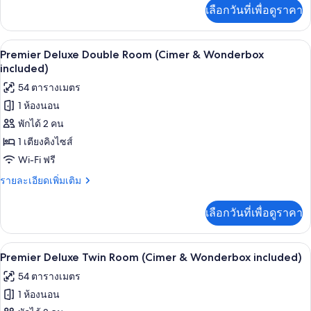
&
เพิ่ม
เลือกวันที่เพื่อดูราคา
เติม
Wonderbox
เกี่ยว
included)
กับ
เครื่องนอนระดับพรีเมียม, มินิบาร์ฟรี, ตู
เปิด
4
Deluxe
Premier Deluxe Double Room (Cimer & Wonderbox
Twin
ภาพถ่าย
included)
Room
ทั้งหมด
54 ตารางเมตร
(Cimer
&
1 ห้องนอน
ของ
Wonderbox
พักได้ 2 คน
Premier
included)
Deluxe
1 เตียงคิงไซส์
Double
Wi-Fi ฟรี
Room
ราย
รายละเอียดเพิ่มเติม
(Cimer
ละเอียด
เพิ่ม
&
เลือกวันที่เพื่อดูราคา
เติม
Wonderbox
เกี่ยว
included)
กับ
เครื่องนอนระดับพรีเมียม, มินิบาร์ฟรี, ตู
เปิด
3
Premier
Premier Deluxe Twin Room (Cimer & Wonderbox included)
Deluxe
ภาพถ่าย
54 ตารางเมตร
Double
ทั้งหมด
Room
1 ห้องนอน
(Cimer