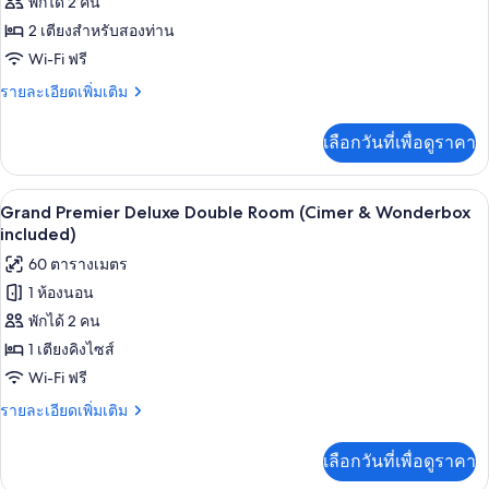
ของ
พักได้ 2 คน
&
Premier
Wonderbox
2 เตียงสำหรับสองท่าน
included)
Deluxe
Wi-Fi ฟรี
Twin
ราย
รายละเอียดเพิ่มเติม
Room
ละเอียด
(Cimer
เพิ่ม
เลือกวันที่เพื่อดูราคา
เติม
&
เกี่ยว
Wonderbox
กับ
เครื่องนอนระดับพรีเมียม, มินิบาร์ฟรี, ตู
เปิด
included)
4
Premier
Grand Premier Deluxe Double Room (Cimer & Wonderbox
Deluxe
ภาพถ่าย
included)
Twin
ทั้งหมด
60 ตารางเมตร
Room
(Cimer
1 ห้องนอน
ของ
&
พักได้ 2 คน
Grand
Wonderbox
included)
Premier
1 เตียงคิงไซส์
Deluxe
Wi-Fi ฟรี
Double
ราย
รายละเอียดเพิ่มเติม
Room
ละเอียด
เพิ่ม
(Cimer
เลือกวันที่เพื่อดูราคา
เติม
&
เกี่ยว