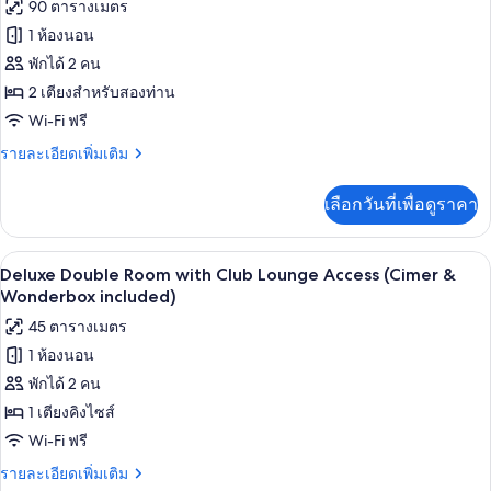
90 ตารางเมตร
Double
ทั้งหมด
Room
1 ห้องนอน
(Cimer
ของ
พักได้ 2 คน
&
Deluxe
Wonderbox
2 เตียงสำหรับสองท่าน
included)
Suite
Wi-Fi ฟรี
Twin
ราย
รายละเอียดเพิ่มเติม
Room
ละเอียด
(Cimer
เพิ่ม
เลือกวันที่เพื่อดูราคา
เติม
&
เกี่ยว
Wonderbox
กับ
เครื่องนอนระดับพรีเมียม, มินิบาร์ฟรี, ตู
เปิด
included)
4
Deluxe
Deluxe Double Room with Club Lounge Access (Cimer &
Suite
ภาพถ่าย
Wonderbox included)
Twin
ทั้งหมด
45 ตารางเมตร
Room
(Cimer
1 ห้องนอน
ของ
&
พักได้ 2 คน
Deluxe
Wonderbox
included)
Double
1 เตียงคิงไซส์
Room
Wi-Fi ฟรี
with
ราย
รายละเอียดเพิ่มเติม
Club