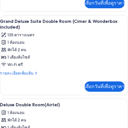
Club
เลือกวันที่เพื่อดูราคา
เติม
Lounge
เกี่ยว
Access
กับ
เครื่องนอนระดับพรีเมียม, มินิบาร์ฟรี, ตู
เปิด
(Cimer
6
Premier
Grand Deluxe Suite Double Room (Cimer & Wonderbox
Deluxe
&
ภาพถ่าย
included)
Twin
Wonderbox
ทั้งหมด
135 ตารางเมตร
Room
included)
with
1 ห้องนอน
ของ
Club
พักได้ 2 คน
Grand
Lounge
Access
Deluxe
1 เตียงคิงไซส์
(Cimer
Suite
Wi-Fi ฟรี
&
Double
Wonderbox
ราย
รายละเอียดเพิ่มเติม
included)
Room
ละเอียด
เพิ่ม
(Cimer
เลือกวันที่เพื่อดูราคา
เติม
&
เกี่ยว
Wonderbox
กับ
เครื่องนอนระดับพรีเมียม, มินิบาร์ฟรี, ตู
เปิด
included)
4
Grand
Deluxe Double Room(Airtel)
Deluxe
ภาพถ่าย
1 ห้องนอน
Suite
ทั้งหมด
Double
พักได้ 2 คน
Room
ของ
1 เตียงคิงไซส์