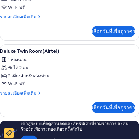
(Cimer
Deluxe
&
Wi-Fi ฟรี
Wonderbox
Double
ราย
รายละเอียดเพิ่มเติม
included)
Room(Airtel)
ละเอียด
เพิ่ม
เลือกวันที่เพื่อดูราคา
เติม
เกี่ยว
กับ
เครื่องนอนระดับพรีเมียม, มินิบาร์ฟรี, ตู
เปิด
4
Deluxe
Deluxe Twin Room(Airtel)
Double
ภาพถ่าย
1 ห้องนอน
Room(Airtel)
ทั้งหมด
พักได้ 2 คน
ของ
2 เตียงสำหรับสองท่าน
Deluxe
Wi-Fi ฟรี
Twin
ราย
รายละเอียดเพิ่มเติม
Room(Airtel)
ละเอียด
เพิ่ม
เลือกวันที่เพื่อดูราคา
เติม
เกี่ยว
กับ
เข้าสู่ระบบเพื่อดูส่วนลดและสิทธิพิเศษที่ร่วมรายการ สะสม
Deluxe
รีวอร์ดเพื่อการท่องเที่ยวครั้งถัดไป
Twin
Room(Airtel)