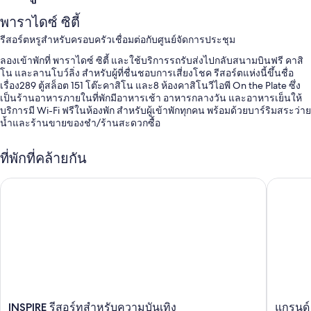
พาราไดซ์ ซิตี้
รีสอร์ตหรูสำหรับครอบครัวเชื่อมต่อกับศูนย์จัดการประชุม
ลองเข้าพักที่ พาราไดซ์ ซิตี้ และใช้บริการรถรับส่งไปกลับสนามบินฟรี คาสิ
โน และลานโบว์ลิ่ง สำหรับผู้ที่ชื่นชอบการเสี่ยงโชค รีสอร์ตแห่งนี้ขึ้นชื่อ
เรื่อง289 ตู้สล็อต 151 โต๊ะคาสิโน และ8 ห้องคาสิโนวีไอพี On the Plate ซึ่ง
เป็นร้านอาหารภายในที่พักมีอาหารเช้า อาหารกลางวัน และอาหารเย็นให้
บริการมี Wi-Fi ฟรีในห้องพัก สำหรับผู้เข้าพักทุกคน พร้อมด้วยบาร์ริมสระว่าย
น้ำและร้านขายของชำ/ร้านสะดวกซื้อ
คุณจะพบกับสิทธิประโยชน์ต่างๆ เช่น
ที่พักที่คล้ายกัน
สระว่ายน้ำในร่มและสระว่ายน้ำกลางแจ้ง
ที่จอดรถฟรี
INSPIRE รีสอร์ทสำหรับความบันเทิง
แกรนด์ 
อาหารเช้าแบบบุฟเฟต์ (มีค่าบริการ), ห้องบอลรูม และพนักงานที่พูดได้
หลายภาษา
หนังสือพิมพ์ฟรี, บริการจองทัวร์/ตั๋ว และโต๊ะบิลเลียดหรือพูล
ผู้เข้าพักต่างพูดถึงสิ่งดีๆ เกี่ยวกับพนักงานที่ให้ความช่วยเหลือที่ดี
สิ่งอำนวยความสะดวกในห้องพัก
ห้องพักทั้งหมด 711 ห้องมีจุดเด่นด้านความสะดวกสบาย เช่น รูมเซอร์วิส 24
INSPIRE
แก
INSPIRE รีสอร์ทสำหรับความบันเทิง
แกรนด์
ชั่วโมง และเครื่องนอนระดับพรีเมียม รวมถึงสิ่งที่น่าประทับใจอย่าง เครื่อง