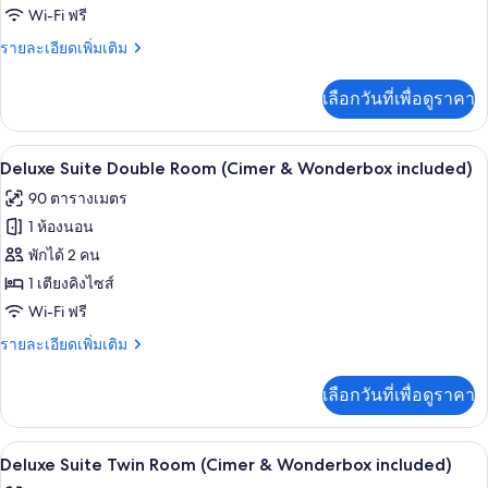
Wonderbox
Suite
Wi-Fi ฟรี
included)
Double
ราย
รายละเอียดเพิ่มเติม
Room
ละเอียด
(Cimer
เพิ่ม
เลือกวันที่เพื่อดูราคา
เติม
&
เกี่ยว
Wonderbox
กับ
เครื่องนอนระดับพรีเมียม, มินิบาร์ฟรี, ตู
เปิด
included)
4
Corner
Deluxe Suite Double Room (Cimer & Wonderbox included)
Suite
ภาพถ่าย
90 ตารางเมตร
Double
ทั้งหมด
Room
1 ห้องนอน
(Cimer
ของ
พักได้ 2 คน
&
Deluxe
Wonderbox
1 เตียงคิงไซส์
included)
Suite
Wi-Fi ฟรี
Double
ราย
รายละเอียดเพิ่มเติม
Room
ละเอียด
(Cimer
เพิ่ม
เลือกวันที่เพื่อดูราคา
เติม
&
เกี่ยว
Wonderbox
กับ
เครื่องนอนระดับพรีเมียม, มินิบาร์ฟรี, ตู
เปิด
included)
4
Deluxe
Deluxe Suite Twin Room (Cimer & Wonderbox included)
Suite
ภาพถ่าย