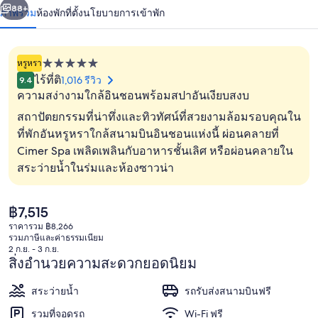
น้า
88+
ภาพรวม
ห้องพัก
ที่ตั้ง
นโยบายการเข้าพัก
หรูหรา
ที่พัก
ไร้ที่ติ
1,016 รีวิว
9.4
5.0
ความสง่างามใกล้อินชอนพร้อมสปาอันเงียบสงบ
ดาว
สถาปัตยกรรมที่น่าทึ่งและทิวทัศน์ที่สวยงามล้อมรอบคุณใน
ที่พักอันหรูหราใกล้สนามบินอินชอนแห่งนี้ ผ่อนคลายที่
Cimer Spa เพลิดเพลินกับอาหารชั้นเลิศ หรือผ่อนคลายใน
ด้านหน้าที่พัก - ตอนเย็น/กลางคืน
สระว่ายน้ำในร่มและห้องซาวน่า
ราคา
฿7,515
ปัจจุบัน
ราคารวม ฿8,266
฿7,515
รวมภาษีและค่าธรรมเนียม
2 ก.ย. - 3 ก.ย.
สิ่งอำนวยความสะดวกยอดนิยม
สระว่ายน้ำ
รถรับส่งสนามบินฟรี
รวมที่จอดรถ
Wi-Fi ฟรี