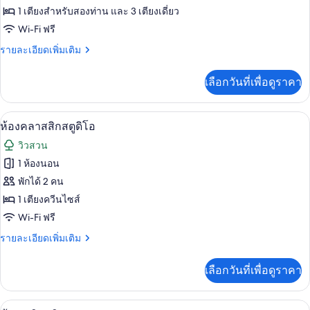
สวี
ของ
1 เตียงสำหรับสองท่าน และ 3 เตียงเดี่ยว
ท,
1
ห้อง
Wi-Fi ฟรี
ห้อง
แฟ
ราย
รายละเอียดเพิ่มเติม
นอน
ละเอียด
มิ
เพิ่ม
เลือกวันที่เพื่อดูราคา
เติม
ลี่
เกี่ยว
สวีท
กับ
ห้องคลาสสิกสตูดิโอ | Wi-Fi ฟรี, ผ้าปูที่
เปิด
8
ห้อง
ห้องคลาสสิกสตูดิโอ
แฟ
ภาพถ่าย
วิวสวน
มิ
ทั้งหมด
ลี่
1 ห้องนอน
สวี
ของ
พักได้ 2 คน
ท
ห้อง
1 เตียงควีนไซส์
Wi-Fi ฟรี
คลาส
ราย
รายละเอียดเพิ่มเติม
สิ
ละเอียด
ก
เพิ่ม
เลือกวันที่เพื่อดูราคา
เติม
สตู
เกี่ยว
ดิโอ
กับ
ห้องเบสิกทวิน | Wi-Fi ฟรี, ผ้าปูที่นอน
เปิด