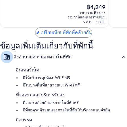
คาฮา
ชั่น
ดี
10,
ราคา
฿4,249
บาย
มาก,
ดี
ปัจจุบัน
วิน
1,004
มาก,
ราคารวม ฿5,043
คือ
ด์
รีวิว
รวมภาษีและค่าธรรมเนียม
1,347
฿4,249
9 ส.ค. - 10 ส.ค.
แฮม
รีวิว
เค
เปรียบเทียบที่พักที่คล้ายกัน
อาว
คาฮา
ข้อมูลเพิ่มเติมเกี่ยวกับที่พักนี้
สิ่งอำนวยความสะดวกในที่พัก
อินเทอร์เน็ต
มีให้บริการทุกห้อง: Wi-Fi ฟรี
มีในบางพื้นที่สาธารณะ: Wi-Fi ฟรี
ที่จอดรถและบริการรับส่ง
ที่จอดรถด้วยตัวเองภายในที่พักฟรี
มีที่จอดรถด้วยตนเองภายในที่พักให้บริการแบบจำกัด
กิจกรรม