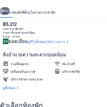
ลอด
่อน
ถัดไป
น้า
42+
ภาพรวม
ห้องพัก
ที่ตั้ง
นโยบายการเข้าพัก
จ์
ราคา
฿5,212
ปัจจุบัน
ราคารวม ฿6,187
฿5,212
รวมภาษีและค่าธรรมเนียม
8 ส.ค. - 9 ส.ค.
รีวิว
ยอดเยี่ยม
9.0
ดูรีวิวทั้งหมด 303 รายการ
9.0 จาก 10
สิ่งอำนวยความสะดวกยอดนิยม
ห้องเบสิกทวิน | วิวสวน
รวมที่จอดรถ
Wi-Fi ฟรี
เครื่องปรับอากาศ
บริการซักรีด
บริการทำความสะอาด
ดูทั้งหมด
ตัวเลือกห้องพัก