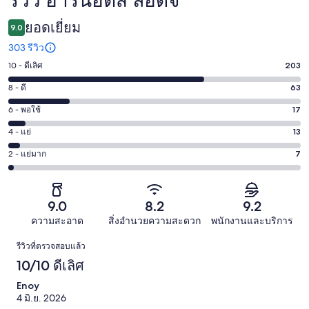
รีวิว อาร์นอตส์ ลอดจ์
รีวิว
ยอดเยี่ยม
9.0
303 รีวิว
10 - ดีเลิศ
203
คะแนน
10
8 - ดี
63
คะแนน
-
8
6 - พอใช้
17
คะแนน
ดี
-
6
เลิศ
4 - แย่
13
คะแนน
ดี
-
203
4
63
2 - แย่มาก
7
คะแนน
พอใช้
จาก
-
จาก
2
17
303
แย่
303
-
จาก
รีวิว
13
รีวิว
แย่
9.0
8.2
9.2
303
จาก
มาก
รีวิว
ความสะอาด
สิ่งอำนวยความสะดวก
พนักงานและบริการ
303
7
รีวิว
รีวิว
รีวิวที่ตรวจสอบแล้ว
จาก
10/10 ดีเลิศ
303
รีวิว
Enoy
4 มิ.ย. 2026