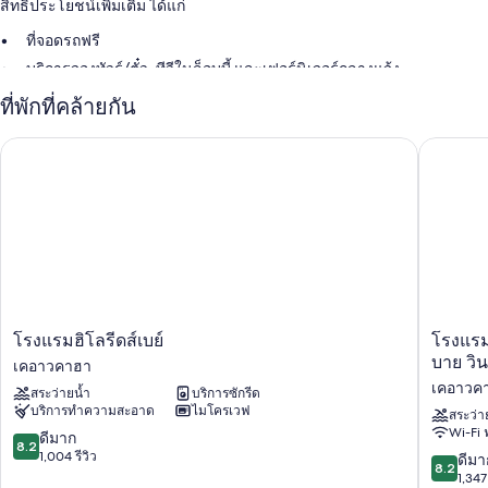
สิทธิประโยชน์เพิ่มเติม ได้แก่
ที่จอดรถฟรี
บริการจองทัวร์/ตั๋ว, ทีวีในล็อบบี้ และเฟอร์นิเจอร์กลางแจ้ง
ที่ฝากกระเป๋าเดินทาง
ที่พักที่คล้ายกัน
ผู้เข้าพักต่างประทับใจพนักงานที่ให้ความช่วยเหลือที่ดี
โรงแรมฮิโลรีดส์เบย์
โรงแรม ฮ
สิ่งอำนวยความสะดวกในห้องพัก
ห้องพักทั้งหมดที่ อาร์นอตส์ ลอดจ์ มีจุดเด่นด้านความสะดวกสบาย เช่น
เครื่องปรับอากาศ และยังมีสิ่งอำนวยความสะดวกอย่างบริการ Wi-Fi ฟรี
สิ่งอำนวยความสะดวกอื่นๆ ภายในห้องพักได้แก่
ฝักบัวและไดร์เป่าผม
ระเบียงหรือนอกชาน, ตู้เย็นเล็ก และไมโครเวฟ
โรง
โรงแรม
โรงแรมฮิโลรีดส์เบย์
โรงแรม
แรม
ฮิโล
บาย วิ
เคอาวคาฮา
ฮิ
ฮาวาย
เคอาวค
สระว่ายน้ำ
บริการซักรีด
โล
เอียน,
บริการทำความสะอาด
ไมโครเวฟ
รีด
ทรา
สระว่า
Wi-Fi 
ส์เบย์
ดมาร์ค
8.2
ดีมาก
8.2
เค
คอล
จาก
1,004 รีวิว
8.2
ดีมา
8.2
อาว
เลก
10,
จาก
1,347 