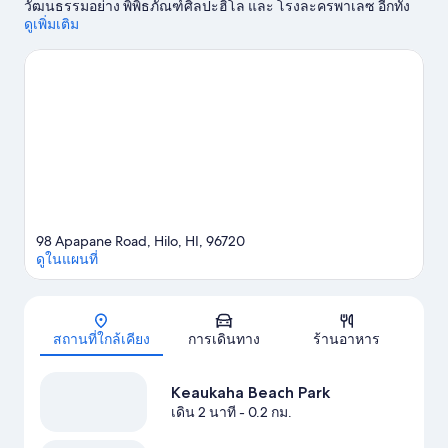
วัฒนธรรมอย่าง พิพิธภัณฑ์ศิลปะฮิโล และ โรงละครพาเลซ อีกทั้ง
สนุกสนานกับการช้อปที่ ศูนย์การค้า Hilo และ ตลาดเกษตรกร Hilo
ดูเพิ่มเติม
นักเดินทางควรแวะไปชม สวนสัตว์ Panaewa Rainforest และ
Wailoa Center นี่คือโอกาสให้คุณสนุกเร้าใจไปกับกิจกรรมเอาท์ดอร์
อย่างเส้นทางเดินเขา/ขี่จักรยาน
ดูคู่มือท่องเที่ยว ฮิโล
ดูที่พักเพิ่มเติมใน ฮิโล
98 Apapane Road, Hilo, HI, 96720
ดูในแผนที่
แผนที่
สถานที่ใกล้เคียง
การเดินทาง
ร้านอาหาร
Keaukaha Beach Park
เดิน 2 นาที
- 0.2 กม.