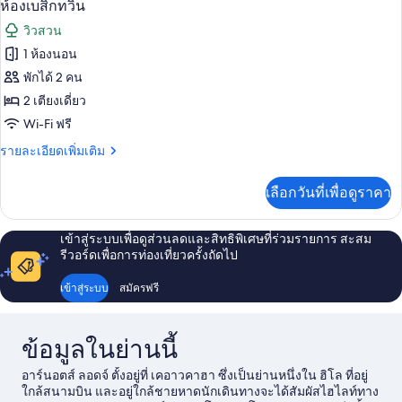
4
ห้อง
ห้องเบสิกทวิน
คลาส
ภาพถ่าย
วิวสวน
สิ
ทั้งหมด
ก
1 ห้องนอน
สตู
ของ
พักได้ 2 คน
ดิ
โอ
ห้อง
2 เตียงเดี่ยว
Wi-Fi ฟรี
เบสิ
ราย
รายละเอียดเพิ่มเติม
ก
ละเอียด
ทวิน
เพิ่ม
เลือกวันที่เพื่อดูราคา
เติม
เกี่ยว
กับ
เข้าสู่ระบบเพื่อดูส่วนลดและสิทธิพิเศษที่ร่วมรายการ สะสม
ห้อง
รีวอร์ดเพื่อการท่องเที่ยวครั้งถัดไป
เบสิ
ก
เข้าสู่ระบบ
สมัครฟรี
ทวิ
น
ข้อมูลในย่านนี้
อาร์นอตส์ ลอดจ์ ตั้งอยู่ที่ เคอาวคาฮา ซึ่งเป็นย่านหนึ่งใน ฮิโล ที่อยู่
ใกล้สนามบิน และอยู่ใกล้ชายหาดนักเดินทางจะได้สัมผัสไฮไลท์ทาง