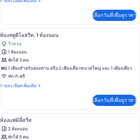
ราย
รายละเอียดเพิ่มเติม
ก
ละเอียด
เพิ่ม
เลือกวันที่เพื่อดูราคา
เติม
เกี่ยว
กับ
Wi-Fi ฟรี, ผ้าปูที่นอน
เปิด
7
ห้อง
ห้องสตูดิโอสวีท, 1 ห้องนอน
เบสิ
ภาพถ่าย
วิวสวน
ก
ทั้งหมด
1 ห้องนอน
ของ
พักได้ 3 คน
ห้อง
1 เตียงสำหรับสองท่าน หรือ 2 เตียงเดี่ยวขนาดใหญ่ และ 1 เตียงเดี่ยว
Wi-Fi ฟรี
สตู
ราย
รายละเอียดเพิ่มเติม
ดิ
ละเอียด
โอ
เพิ่ม
เลือกวันที่เพื่อดูราคา
เติม
สวีท,
เกี่ยว
1
กับ
Wi-Fi ฟรี, ผ้าปูที่นอน
เปิด
7
ห้อง
ห้องแฟมิลี่สวีท
ห้อง
สตู
ภาพถ่าย
2 ห้องนอน
นอน
ดิ
ทั้งหมด
โอ
พักได้ 5 คน