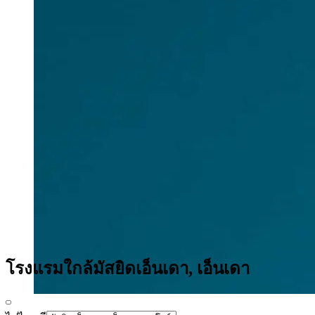
โรงแรมใกล้มัสยิดเอ็นเดา, เอ็นเดา