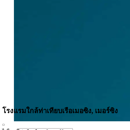
โรงแรมใกล้ท่าเทียบเรือเมอซิง, เมอร์ซิง