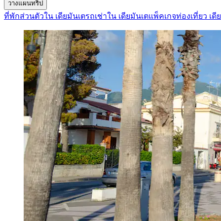
วางแผนทริป
ที่พักส่วนตัวใน เดียมันเต
รถเช่าใน เดียมันเต
แพ็คเกจท่องเที่ยว เดี