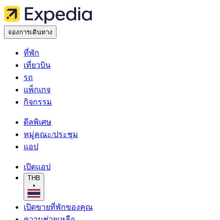
จองการเดินทาง
ที่พัก
เที่ยวบิน
รถ
แพ็กเกจ
กิจกรรม
ดีลพิเศษ
หมู่คณะ/ประชุม
แอป
เปิดแอป
THB
•
เปิดขายที่พักของคุณ
ความช่วยเหลือ