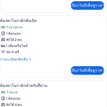
โค
เพิ่ม
เลือกวันที่เพื่อดูราคา
เติม
โน
เกี่ยว
มี
กับ
มินิบาร์, โต๊ะทำงาน, Wi-Fi ฟรี, ผ้าปูที่นอ
เปิด
2
ห้อง
ห้องพาโนรามิกดับเบิล
ดับเบิล
อี
ภาพถ่าย
วิวชายหาด
โค
ทั้งหมด
โน
1 ห้องนอน
มี
ของ
พักได้ 2 คน
ดับเบิล
ห้อง
1 เตียงควีนไซส์
Wi-Fi ฟรี
พา
ราย
รายละเอียดเพิ่มเติม
โนรา
ละเอียด
มิ
เพิ่ม
เลือกวันที่เพื่อดูราคา
เติม
กดับเบิล
เกี่ยว
กับ
ห้องพาโนรามิกสำหรับสี่ท่าน | วิวริมน้ำ
เปิด
1
ห้อง
ห้องพาโนรามิกสำหรับสี่ท่าน
พา
ภาพถ่าย
วิวทะเล
โนรา
ทั้งหมด
มิ
1 ห้องนอน
กดับเบิล
ของ
พักได้ 4 คน