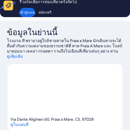
รีวอร์ดเพื่อการท่องเที่ยวครั้งถัดไป
พัก
เข้าสู่ระบบ
สมัครฟรี
ข้อมูลในย่านนี้
โรงแรม ที พรายาอยู่ใกล้ชายหาดใน Praia a Mare นักเดินทางจะได้
ดื่มด่ำกับความงดงามของธรรมชาติที่ หาด Praia A Mare และ โบสถ์
มาดอนนา เดลลา กรอตตา รวมถึงไปเยือนที่เที่ยวเด่นๆ อย่าง สวน
น้ำ AquaFans และ อิโซลา เปโดนาเล สกาเลอา ย่านนี้มีกิจกรรม
ดูเพิ่มเติม
ทางน้ำสนุกๆ มากมายให้เลือก ไม่ว่าจะเป็นเล่นวินด์เซิร์ฟหรือตก
ปลา
ดูคู่มือท่องเที่ยว Praia a Mare
Via Dante Alighieri 60, Praia a Mare, CS, 87028
ดูในแผนที่