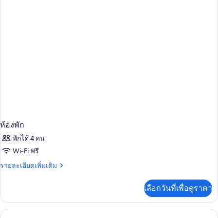
ห้อง
พัก
ห้องพัก
พักได้ 4 คน
Wi-Fi ฟรี
ราย
รายละเอียดเพิ่มเติม
ละเอียด
เพิ่ม
เลือกวันที่เพื่อดูราคา
เติม
เกี่ยว
กับ
ห้อง