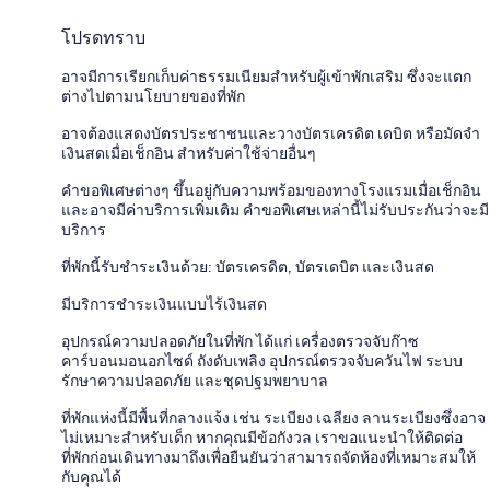
โปรดทราบ
อาจมีการเรียกเก็บค่าธรรมเนียมสำหรับผู้เข้าพักเสริม ซึ่งจะแตก
ต่างไปตามนโยบายของที่พัก
อาจต้องแสดงบัตรประชาชนและวางบัตรเครดิต เดบิต หรือมัดจำ
เงินสดเมื่อเช็กอิน สำหรับค่าใช้จ่ายอื่นๆ
คำขอพิเศษต่างๆ ขึ้นอยู่กับความพร้อมของทางโรงแรมเมื่อเช็กอิน
และอาจมีค่าบริการเพิ่มเติม คำขอพิเศษเหล่านี้ไม่รับประกันว่าจะมี
บริการ
ที่พักนี้รับชำระเงินด้วย: บัตรเครดิต, บัตรเดบิต และเงินสด
มีบริการชำระเงินแบบไร้เงินสด
อุปกรณ์ความปลอดภัยในที่พัก ได้แก่ เครื่องตรวจจับก๊าซ
คาร์บอนมอนอกไซด์ ถังดับเพลิง อุปกรณ์ตรวจจับควันไฟ ระบบ
รักษาความปลอดภัย และชุดปฐมพยาบาล
ที่พักแห่งนี้มีพื้นที่กลางแจ้ง เช่น ระเบียง เฉลียง ลานระเบียงซึ่งอาจ
ไม่เหมาะสำหรับเด็ก หากคุณมีข้อกังวล เราขอแนะนำให้ติดต่อ
ที่พักก่อนเดินทางมาถึงเพื่อยืนยันว่าสามารถจัดห้องที่เหมาะสมให้
กับคุณได้