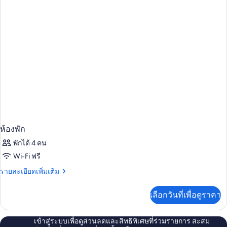
พัก
ห้องพัก
พักได้ 4 คน
Wi-Fi ฟรี
ราย
รายละเอียดเพิ่มเติม
ละเอียด
เพิ่ม
เลือกวันที่เพื่อดูราคา
เติม
เกี่ยว
กับ
เข้าสู่ระบบเพื่อดูส่วนลดและสิทธิพิเศษที่ร่วมรายการ สะสม
ห้อง