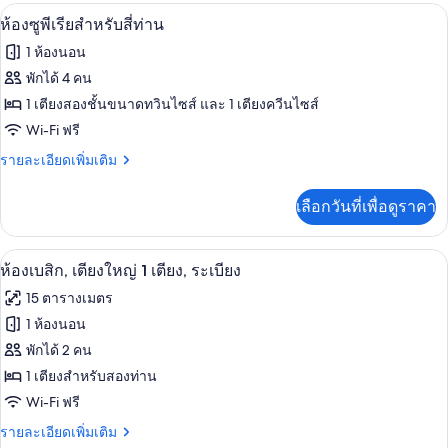
ท่าน
กับ
มินิบาร์, โต๊ะทำงาน, Wi-Fi ฟรี, ผ้าปูที่นอ
เปิด
1
ห้อง
ห้องซูพีเรียสำหรับสี่ท่าน
สแตนดาร์ด
ภาพถ่าย
1 ห้องนอน
สำหรับ
ทั้งหมด
สี่
พักได้ 4 คน
ท่าน
ของ
1 เตียงสองชั้นขนาดทวินไซส์ และ 1 เตียงควีนไซส์
ห้อง
Wi-Fi ฟรี
ซู
ราย
รายละเอียดเพิ่มเติม
ละเอียด
พี
เพิ่ม
เลือกวันที่เพื่อดูราคา
เติม
เรีย
เกี่ยว
สำหรับ
กับ
มินิบาร์, โต๊ะทำงาน, Wi-Fi ฟรี, ผ้าปูที่นอ
เปิด
1
ห้อง
ห้องเบสิก, เตียงใหญ่ 1 เตียง, ระเบียง
สี่
ซู
ภาพถ่าย
15 ตารางเมตร
พี
ท่าน
ทั้งหมด
เรีย
1 ห้องนอน
สำหรับ
ของ
พักได้ 2 คน
สี่
ท่าน
ห้อง
1 เตียงสำหรับสองท่าน
Wi-Fi ฟรี
เบสิ
ราย
รายละเอียดเพิ่มเติม
ก,