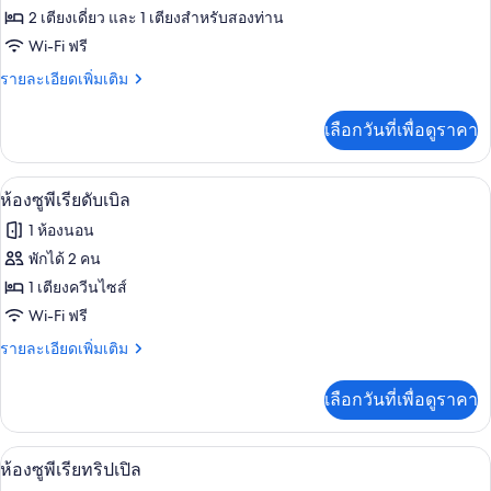
ห้อง
2 เตียงเดี่ยว และ 1 เตียงสำหรับสองท่าน
Wi-Fi ฟรี
พา
ราย
รายละเอียดเพิ่มเติม
โน
ละเอียด
รา
เพิ่ม
เลือกวันที่เพื่อดูราคา
เติม
มิ
เกี่ยว
ก
กับ
มินิบาร์, โต๊ะทำงาน, Wi-Fi ฟรี, ผ้าปูที่นอ
เปิด
1
ห้อง
ห้องซูพีเรียดับเบิล
สำหรับ
พา
ภาพถ่าย
1 ห้องนอน
โน
สี่
ทั้งหมด
รา
พักได้ 2 คน
ท่าน
มิ
ของ
1 เตียงควีนไซส์
ก
สำหรับ
ห้อง
Wi-Fi ฟรี
สี่
ซู
ราย
รายละเอียดเพิ่มเติม
ท่าน
ละเอียด
พี
เพิ่ม
เลือกวันที่เพื่อดูราคา
เติม
เรียดั
เกี่ยว
บเบิล
กับ
ห้องซูพีเรียทริปเปิล | มินิบาร์, โต๊ะทำงาน
เปิด
1
ห้อง
ห้องซูพีเรียทริปเปิล
ซู