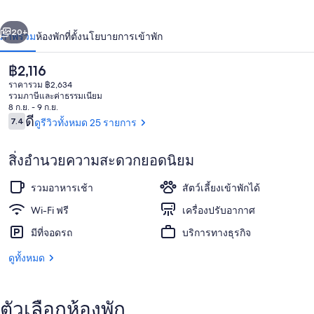
า
่อน
ถัดไป
น้า
20+
ภาพรวม
ห้องพัก
ที่ตั้ง
นโยบายการเข้าพัก
ราคา
฿2,116
ปัจจุบัน
ราคารวม ฿2,634
฿2,116
รวมภาษีและค่าธรรมเนียม
8 ก.ย. - 9 ก.ย.
รีวิว
ดี
7.4
ดูรีวิวทั้งหมด 25 รายการ
7.4 จาก 10
สิ่งอำนวยความสะดวกยอดนิยม
มินิบาร์, โต๊ะทำงาน, Wi-Fi ฟรี, ผ้าปูที่นอ
รวมอาหารเช้า
สัตว์เลี้ยงเข้าพักได้
Wi-Fi ฟรี
เครื่องปรับอากาศ
มีที่จอดรถ
บริการทางธุรกิจ
ดูทั้งหมด
ตัวเลือกห้องพัก