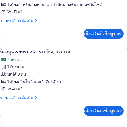
สำหรับ
ของ
1 เตียงสำหรับสองท่าน และ 1 เตียงสองชั้นขนาดทวินไซส์
สี่
ท่าน
ห้อง
Wi-Fi ฟรี
ดี
ราย
รายละเอียดเพิ่มเติม
ละเอียด
ลัก
เพิ่ม
เลือกวันที่เพื่อดูราคา
เติม
ซ์
เกี่ยว
สำหรับ
กับ
มินิบาร์, โต๊ะทำงาน, Wi-Fi ฟรี, ผ้าปูที่นอ
เปิด
1
ห้อง
ห้องซูพีเรียทริปเปิล, ระเบียง, วิวทะเล
สี่
ดี
ภาพถ่าย
วิวทะเล
ลัก
ท่าน,
ทั้งหมด
ซ์
1 ห้องนอน
ระเบียง
สำหรับ
ของ
พักได้ 3 คน
สี่
ท่าน,
ห้อง
1 เตียงควีนไซส์ และ 1 เตียงเดี่ยว
ระเบียง
Wi-Fi ฟรี
ซู
ราย
รายละเอียดเพิ่มเติม
พี
ละเอียด
เรีย
เพิ่ม
เลือกวันที่เพื่อดูราคา
เติม
ทริปเปิล,
เกี่ยว
ระเบียง,
กับ