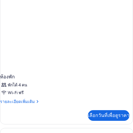
ห้อง
วิว
ซู
พี
ทะเล
เรีย
ทริปเปิล,
ระเบียง,
วิว
ทะเล
ห้องพัก
พักได้ 4 คน
Wi-Fi ฟรี
ราย
รายละเอียดเพิ่มเติม
ละเอียด
เพิ่ม
เลือกวันที่เพื่อดูราคา
เติม
เกี่ยว
กับ