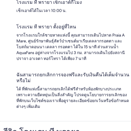
โรงแรม ที พรายา เช็กเอาต์กี่โมง
เช็กเอาต์ได้ในเวลา 10:00 น.
โรงแรม ที พรายา ตั้งอยู่ที่ไหน
จากโรงแรมใกล้ชายหาดแห่งนี้ คุณสามารถเดินไปหาด Praia A
Mare, ศูนย์รักษาพันธุ์สัตว์ป่าเซนต์มาเรียเดลลากรอตตา และ
โบสถ์มาดอนนา เดลลา กรอตตา ได้ใน 15 นาที ส่วนสวนน้ำ
AquaFans อยู่ห่างจากโรงแรมไป 3 กม. สามารถเดินไปยังสถานี
ปราจา อาเจตา ทอร์โทรา ได้เพียง 7 นาที
ฉันสามารถยกเลิกการจองฟรีและรับเงินคืนได้เต็มจำนวน
หรือไม่
ได้ ที่พักแห่งนี้สามารถยกเลิกได้ฟรีสำหรับห้องพักบางประเภท
เพราะความยืดหยุ่นเป็นสิ่งสำคัญ โปรดดูนโยบายการยกเลิกของ
ที่พักบนเว็บไซต์ของเราเพื่อดูรายละเอียดข้อยกเว้นหรือข้อกำหนด
ต่างๆ เพิ่มเติม