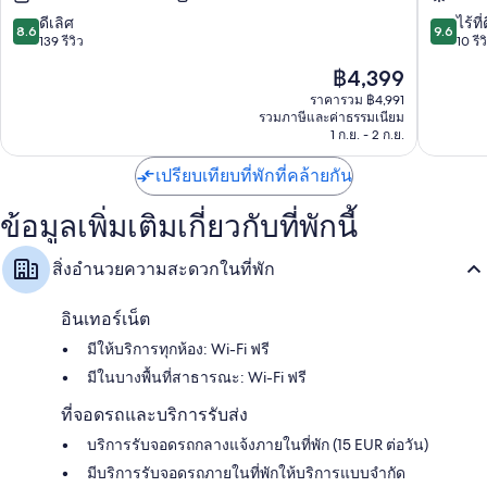
โรส
Mare
Scalea
8.6
9.6
ดีเลิศ
ไร้ที่
8.6
9.6
จาก
จาก
139 รีวิว
10 รีว
10,
10,
ราคา
฿4,399
ดี
ไร้
ปัจจุบัน
เลิศ,
ที่
ราคารวม ฿4,991
คือ
รวมภาษีและค่าธรรมเนียม
139
ติ,
฿4,399
1 ก.ย. - 2 ก.ย.
รีวิว
10
รีวิว
เปรียบเทียบที่พักที่คล้ายกัน
ข้อมูลเพิ่มเติมเกี่ยวกับที่พักนี้
สิ่งอำนวยความสะดวกในที่พัก
อินเทอร์เน็ต
มีให้บริการทุกห้อง: Wi-Fi ฟรี
มีในบางพื้นที่สาธารณะ: Wi-Fi ฟรี
ที่จอดรถและบริการรับส่ง
บริการรับจอดรถกลางแจ้งภายในที่พัก (15 EUR ต่อวัน)
มีบริการรับจอดรถภายในที่พักให้บริการแบบจำกัด