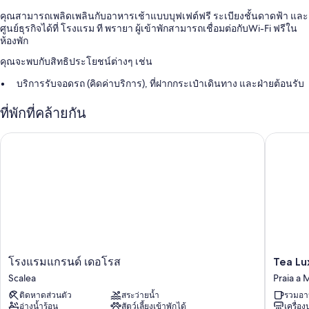
คุณสามารถเพลิดเพลินกับอาหารเช้าแบบบุฟเฟต์ฟรี ระเบียงชั้นดาดฟ้า และ
ศูนย์ธุรกิจได้ที่ โรงแรม ที พรายา ผู้เข้าพักสามารถเชื่อมต่อกับWi-Fi ฟรีใน
ห้องพัก
คุณจะพบกับสิทธิประโยชน์ต่างๆ เช่น
บริการรับจอดรถ (คิดค่าบริการ), ที่ฝากกระเป๋าเดินทาง และฝ่ายต้อนรับ
24 ชั่วโมง
ที่พักที่คล้ายกัน
ตู้น้ำดื่ม, ทีวีในล็อบบี้ และเฟอร์นิเจอร์กลางแจ้ง
ลิฟต์ และตู้ขายของอัตโนมัติ
Tea Luxu
โรงแรมแกรนด์ เดอโรส
สิ่งอำนวยความสะดวกในห้องพัก
ห้องพักทั้ง 61 ห้องมีจุดเด่นด้านสิทธิพิเศษ เช่น เครื่องปรับอากาศ และเสื้อคลุม
อาบน้ำ รวมถึงสิ่งอำนวยความสะดวกอย่าง บริการ Wi-Fi ฟรี และมินิบาร์
สิ่งอำนวยความสะดวกอื่นๆ ภายในห้องพักได้แก่
ห้องน้ำพร้อมเรนชาวเวอร์และโถสุขภัณฑ์แบบบิเดต์
ทีวีจอแบน 32 นิ้ว พร้อม ช่องเคเบิล
โรงแรม
Tea
โรงแรมแกรนด์ เดอโรส
Tea Lu
ตู้เสื้อผ้า, บริการทำความสะอาดทุกวัน และโต๊ะทำงาน
แก
Luxury
Scalea
Praia a 
รนด์
Praia
ติดหาดส่วนตัว
สระว่ายน้ำ
รวมอา
เดอ
a
อ่างน้ำร้อน
สัตว์เลี้ยงเข้าพักได้
เครื่อ