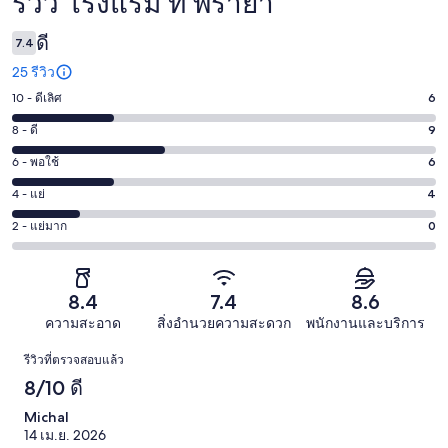
รีวิว โรงแรม ที พรายา
รีวิว
ดี
7.4
25 รีวิว
10 - ดีเลิศ
6
คะแนน
10
8 - ดี
9
คะแนน
-
8
6 - พอใช้
6
คะแนน
ดี
-
6
เลิศ
4 - แย่
4
คะแนน
ดี
-
6
4
9
2 - แย่มาก
0
คะแนน
พอใช้
จาก
-
จาก
2
6
25
แย่
25
-
จาก
รีวิว
4
รีวิว
แย่
8.4
7.4
8.6
25
จาก
มาก
รีวิว
ความสะอาด
สิ่งอำนวยความสะดวก
พนักงานและบริการ
25
0
รีวิว
รีวิว
รีวิวที่ตรวจสอบแล้ว
จาก
8/10 ดี
25
รีวิว
Michal
14 เม.ย. 2026