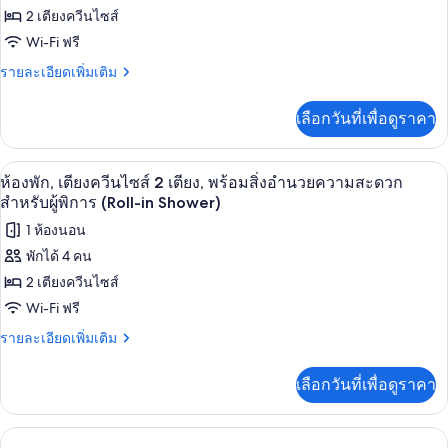
1
Shower)
อำนวย
2 เตียงควีนไซส์
เตียง,
ห้อง
พร้อม
ความ
Wi-Fi ฟรี
สวีท,
สิ่ง
สะดวก
ราย
รายละเอียดเพิ่มเติม
อำนวย
เตียง
ละเอียด
ความ
สำหรับ
เพิ่ม
ควีน
สะดวก
เลือกวันที่เพื่อดูราคา
เติม
ผู้
สำหรับ
ไซส์
เกี่ยว
ผู้
พิการ
กับ
2
พิการ
โต๊ะทำงาน, พื้นที่ทำงานแบบใช้แล็ปท็อป,
เปิด
5
ห้อง
(Upper
ห้องพัก, เตียงควีนไซส์ 2 เตียง, พร้อมสิ่งอำนวยความสะดวก
(Upper
เตียง,
สวี
Floor,
ภาพถ่าย
สำหรับผู้พิการ (Roll-in Shower)
Floor,
ท,
Tub)
พร้อม
Tub)
ทั้งหมด
1 ห้องนอน
เตียง
สิ่ง
ควีน
พักได้ 4 คน
ของ
ไซส์
อำนวย
2 เตียงควีนไซส์
2
ห้อง
เตียง,
ความ
Wi-Fi ฟรี
พัก,
พร้อม
สะดวก
ราย
รายละเอียดเพิ่มเติม
สิ่ง
เตียง
ละเอียด
อำนวย
สำหรับ
เพิ่ม
ควีน
ความ
เลือกวันที่เพื่อดูราคา
เติม
ผู้
สะดวก
ไซส์
เกี่ยว
สำหรับ
พิการ
กับ
2
ผู้
ห้อง