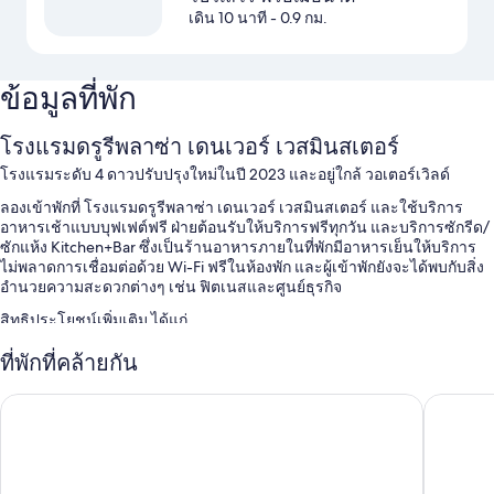
เดิน 10 นาที
- 0.9 กม.
ข้อมูลที่พัก
โรงแรมดรูรีพลาซ่า เดนเวอร์ เวสมินสเตอร์
โรงแรมระดับ 4 ดาวปรับปรุงใหม่ในปี 2023 และอยู่ใกล้ วอเตอร์เวิลด์
ลองเข้าพักที่ โรงแรมดรูรีพลาซ่า เดนเวอร์ เวสมินสเตอร์ และใช้บริการ
อาหารเช้าแบบบุฟเฟต์ฟรี ฝ่ายต้อนรับให้บริการฟรีทุกวัน และบริการซักรีด/
ซักแห้ง Kitchen+Bar ซึ่งเป็นร้านอาหารภายในที่พักมีอาหารเย็นให้บริการ
ไม่พลาดการเชื่อมต่อด้วย Wi-Fi ฟรีในห้องพัก และผู้เข้าพักยังจะได้พบกับสิ่ง
อำนวยความสะดวกต่างๆ เช่น ฟิตเนสและศูนย์ธุรกิจ
สิทธิประโยชน์เพิ่มเติม ได้แก่
สระว่ายน้ำในร่มและสระว่ายน้ำกลางแจ้ง
ที่พักที่คล้ายกัน
ที่จอดรถฟรี
ไฮแอท เพลส เดนเวอร์/เวสต์มินสเตอร์
ออริจิ้น 
บริการเช็กเอาต์ด่วน, ทีวีในล็อบบี้ และชา/กาแฟในล็อบบี้
ห้องจัดเลี้ยง, บริการซักรีด และลิฟต์
ผู้เข้าพักต่างพูดถึงสิ่งดีๆ เกี่ยวกับอาหารเช้า พนักงานที่ให้ความช่วยเหลือ
ที่ดี และทำเล