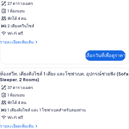
ภาพถ่าย
27 ตารางเมตร
Floor,
ท,
ทั้งหมด
เตียง
Sofa
1 ห้องนอน
ควีน
Sleeper,
ของ
พักได้ 4 คน
ไซส์
2
2
ห้อง
2 เตียงควีนไซส์
Rooms)
เตียง
Wi-Fi ฟรี
พัก,
(Upper
Floor,
ราย
รายละเอียดเพิ่มเติม
เตียง
Sofa
ละเอียด
ควีน
Sleeper,
เพิ่ม
เลือกวันที่เพื่อดูราคา
2
เติม
ไซส์
Rooms)
เกี่ยว
2
กับ
โต๊ะทำงาน, พื้นที่ทำงานแบบใช้แล็ปท็อป,
เปิด
9
ห้อง
ห้องสวีท, เตียงคิงไซส์ 1 เตียง และโซฟาเบด, อุปกรณ์ช่วยฟัง (Sofa
เตียง
พัก,
ภาพถ่าย
Sleeper, 2 Rooms)
(Upper
เตียง
ทั้งหมด
37 ตารางเมตร
Floor,
ควีน
ไซส์
Oversized
1 ห้องนอน
ของ
2
Room)
พักได้ 4 คน
เตียง
ห้อง
(Upper
1 เตียงคิงไซส์ และ 1 โซฟาเบดสำหรับสองท่าน
สวีท,
Floor,
Wi-Fi ฟรี
Oversized
เตียง
Room)
ราย
รายละเอียดเพิ่มเติม