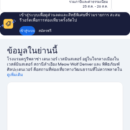
คือ
รวมภาษีและค่าธรรมเนียม
รีวิว
1,004
฿4,004
25 ส.ค. - 26 ส.ค.
รีวิว
เข้าสู่ระบบเพื่อดูส่วนลดและสิทธิพิเศษที่ร่วมรายการ สะสม
รีวอร์ดเพื่อการท่องเที่ยวครั้งถัดไป
เข้าสู่ระบบ
สมัครฟรี
ข้อมูลในย่านนี้
โรงแรมดรูรีพลาซ่า เดนเวอร์ เวสมินสเตอร์ อยู่ในใจกลางเมืองใน
เวสต์มินสเตอร์ สถานีลำเอียง Meow Wolf Denver และ พิพิธภัณฑ์
ศิลปะเดนเวอร์ คือสถานที่ท่องเที่ยวทางวัฒนธรรมที่ไม่ควรพลาดใน
ย่านนี้ ส่วนสวรรค์สำหรับขาช้อปก็ต้องเป็น ยูเนียนสเตชัน และ ถนน
ดูเพิ่มเติม
สายที่ 16 นักท่องเที่ยวไม่ควรพลาด วอเตอร์เวิลด์ และ สวนสัตว์
เดนเวอร์ ด้วยประการทั้งปวง
ดูคู่มือท่องเที่ยว เวสต์มินสเตอร์