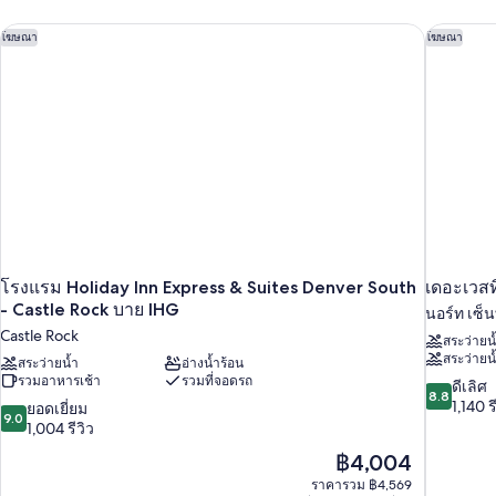
พัก
โรงแรม Holiday Inn Express & Suites Denver South - Castle R
เดอะเวสท
โฆษณา
โฆษณา
โรงแรม Holiday Inn Express & Suites Denver South
เดอะเวสท
- Castle Rock บาย IHG
นอร์ท เซ็น
Castle Rock
สระว่ายน
สระว่ายน้
สระว่ายน้ำ
อ่างน้ำร้อน
รวมอาหารเช้า
รวมที่จอดรถ
8.8
ดีเลิศ
8.8
จาก
1,140 ร
9.0
ยอดเยี่ยม
9.0
10,
จาก
1,004 รีวิว
ดี
10,
ราคา
฿4,004
เลิศ,
ยอด
ปัจจุบัน
1,140
ราคารวม ฿4,569
เยี่ยม,