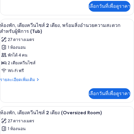
ควีน
(Sofa
เพิ่ม
เลือกวันที่เพื่อดูราคา
Sleeper,
เติม
ไซส์
2
เกี่ยว
2
Rooms)
กับ
โต๊ะทำงาน, พื้นที่ทำงานแบบใช้แล็ปท็อป,
เปิด
7
ห้อง
ห้องพัก, เตียงควีนไซส์ 2 เตียง, พร้อมสิ่งอำนวยความสะดวก
เตียง
สวี
ภาพถ่าย
สำหรับผู้พิการ (Tub)
(Sofa
ท,
ทั้งหมด
27 ตารางเมตร
Sleeper,
เตียง
ควีน
2
1 ห้องนอน
ของ
ไซส์
Rooms)
พักได้ 4 คน
2
ห้อง
เตียง
2 เตียงควีนไซส์
พัก,
(Sofa
Wi-Fi ฟรี
Sleeper,
เตียง
2
ราย
รายละเอียดเพิ่มเติม
ควีน
Rooms)
ละเอียด
เพิ่ม
ไซส์
เลือกวันที่เพื่อดูราคา
เติม
2
เกี่ยว
กับ
เตียง,
โต๊ะทำงาน, พื้นที่ทำงานแบบใช้แล็ปท็อป,
เปิด
7
ห้อง
ห้องพัก, เตียงควีนไซส์ 2 เตียง (Oversized Room)
พร้อม
พัก,
ภาพถ่าย
27 ตารางเมตร
เตียง
สิ่ง
ทั้งหมด
ควีน
1 ห้องนอน
อำนวย
ไซส์