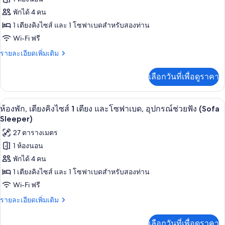
ฟัง
ไซส์
ของ
พักได้ 4 คน
1
(Hearing
เตียง,
ห้อง
1 เตียงคิงไซส์ และ 1 โซฟาเบดสำหรับสองท่าน
Accessible)
อุปกรณ์
Wi-Fi ฟรี
พัก,
ช่วย
ฟัง
ราย
รายละเอียดเพิ่มเติม
เตียง
(Hearing
ละเอียด
คิง
Accessible)
เพิ่ม
เลือกวันที่เพื่อดูราคา
เติม
ไซส์
เกี่ยว
1
กับ
โต๊ะทำงาน, พื้นที่ทำงานแบบใช้แล็ปท็อป,
เปิด
8
ห้อง
ห้องพัก, เตียงคิงไซส์ 1 เตียง และโซฟาเบด, อุปกรณ์ช่วยฟัง (Sofa
เตียง
พัก,
ภาพถ่าย
Sleeper)
และ
เตียง
ทั้งหมด
27 ตารางเมตร
คิง
โซฟา
ไซส์
1 ห้องนอน
ของ
1
เบด
พักได้ 4 คน
เตียง
ห้อง
(Sofa
และ
1 เตียงคิงไซส์ และ 1 โซฟาเบดสำหรับสองท่าน
พัก,
Sleeper)
โซฟา
Wi-Fi ฟรี
เบด
เตียง
(Sofa
ราย
รายละเอียดเพิ่มเติม
คิง
Sleeper)
ละเอียด
เพิ่ม
ไซส์
เลือกวันที่เพื่อดูราคา