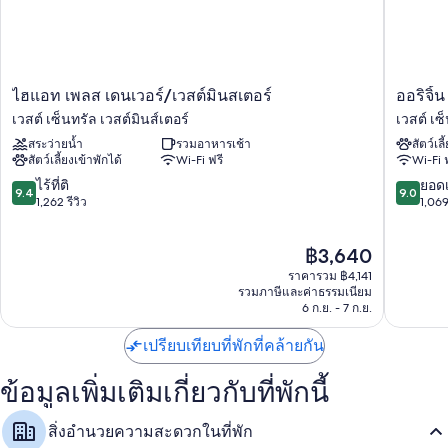
สิ่งอำนวยความสะดวกในห้องพัก
ห้องพักทั้ง 184 ห้องมีจุดเด่นด้านความสะดวกสบาย เช่น พื้นที่ทำงานแบบใช้
แล็ปท็อป และเครื่องปรับอากาศ พร้อมด้วยสิ่งอำนวยความสะดวกอย่าง
ไฮ
ออ
ไฮแอท เพลส เดนเวอร์/เวสต์มินสเตอร์
ออริจิ้
บริการ Wi-Fi ฟรี ผู้เข้าพักต่างรีวิวว่าชื่นชอบห้องพักที่สะอาดและสบายของ
แอท
ริ
ที่พักแห่งนี้
เวสต์ เซ็นทรัล เวสต์มินส์เตอร์
เวสต์ เซ
เพลส
จิ้น
สระว่ายน้ำ
รวมอาหารเช้า
สัตว์เลี
เดนเวอร์/
วิ
สิ่งอำนวยความสะดวกอื่นๆ ได้แก่
สัตว์เลี้ยงเข้าพักได้
Wi-Fi ฟรี
Wi-Fi 
เวสต์
สต์
เตียงเสริม (คิดค่าบริการ)และเปล/เตียงเด็กอ่อนฟรี
มินส
มินส
9.4
9.0
ไร้ที่ติ
ยอดเ
9.4
9.0
เตอร์
เตอร์
จาก
จาก
1,262 รีวิว
1,069
ฝักบัวในอ่างอาบน้ำ, ของใช้ในห้องน้ำฟรี และไดร์เป่าผม
เวสต์
โรง
10,
10,
ทีวีพร้อม ช่องเคเบิล
เซ็นทรัล
แรม
ไร้
ยอด
ราคา
฿3,640
เวสต์
วิน
ที่
เยี่ยม,
ตู้เย็น, ไมโครเวฟ และเครื่องชงกาแฟ/ชา
ปัจจุบัน
มินส์
ด์
ติ,
1,069
ราคารวม ฿4,141
คือ
เตอร์
แฮม
1,262
รีวิว
รวมภาษีและค่าธรรมเนียม
฿3,640
6 ก.ย. - 7 ก.ย.
เวสต์
รีวิว
เซ็นทรัล
เปรียบเทียบที่พักที่คล้ายกัน
เวสต์
มินส์
เตอร์
ข้อมูลเพิ่มเติมเกี่ยวกับที่พักนี้
สิ่งอำนวยความสะดวกในที่พัก