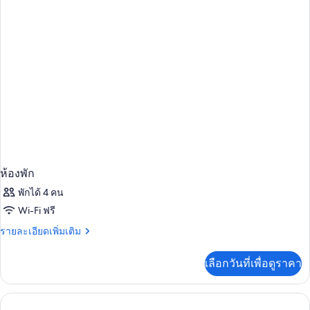
พัก
ห้องพัก
พักได้ 4 คน
Wi-Fi ฟรี
ราย
รายละเอียดเพิ่มเติม
ละเอียด
เพิ่ม
เลือกวันที่เพื่อดูราคา
เติม
เกี่ยว
กับ
ห้อง