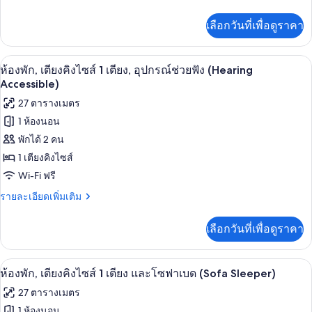
คิง
ละเอียด
เพิ่ม
ไซส์
เลือกวันที่เพื่อดูราคา
เติม
1
เกี่ยว
กับ
เตียง
โต๊ะทำงาน, พื้นที่ทำงานแบบใช้แล็ปท็อป,
เปิด
8
ห้อง
ห้องพัก, เตียงคิงไซส์ 1 เตียง, อุปกรณ์ช่วยฟัง (Hearing
และ
สวี
ภาพถ่าย
Accessible)
ท,
โซฟา
ทั้งหมด
27 ตารางเมตร
เตียง
เบด,
คิง
1 ห้องนอน
ของ
ไซส์
อุปกรณ์
พักได้ 2 คน
1
ห้อง
เตียง
1 เตียงคิงไซส์
ช่วย
พัก,
และ
Wi-Fi ฟรี
ฟัง
โซฟา
เตียง
เบด,
ราย
(Sofa
รายละเอียดเพิ่มเติม
คิง
อุปกรณ์
ละเอียด
Sleeper,
ช่วย
เพิ่ม
ไซส์
2
เลือกวันที่เพื่อดูราคา
ฟัง
เติม
1
(Sofa
Rooms)
เกี่ยว
Sleeper,
กับ
เตียง,
โต๊ะทำงาน, พื้นที่ทำงานแบบใช้แล็ปท็อป,
เปิด
2
8
ห้อง
ห้องพัก, เตียงคิงไซส์ 1 เตียง และโซฟาเบด (Sofa Sleeper)
Rooms)
อุปกรณ์
พัก,
ภาพถ่าย
27 ตารางเมตร
เตียง
ช่วย
ทั้งหมด
คิง
1 ห้องนอน