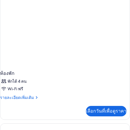
(Sofa
พิการ
เตียง,
พัก,
(Sofa
Sleeper,
เตียง
Sleeper,
พร้อม
Tub,
ควีน
Tub,
สิ่ง
2
ไซส์
2
2
Rooms)
Rooms)
อำนวย
เตียง,
พร้อม
ความ
สิ่ง
สะดวก
อำนวย
ความ
สำหรับ
สะดวก
ผู้
สำหรับ
ผู้
พิการ
พิการ
ห้องพัก
(Roll-
(Roll-
พักได้ 4 คน
in
in
Shower)
Wi-Fi ฟรี
Shower)
ราย
รายละเอียดเพิ่มเติม
ละเอียด
เพิ่ม
เลือกวันที่เพื่อดูราคา
เติม
เกี่ยว
กับ
ห้อง