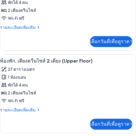
ของ
พักได้ 4 คน
2
ความ
เตียง,
ห้อง
2 เตียงควีนไซส์
พร้อม
สะดวก
Wi-Fi ฟรี
พัก,
สิ่ง
สำหรับ
อำนวย
ราย
รายละเอียดเพิ่มเติม
เตียง
ความ
ละเอียด
ผู้
ควีน
สะดวก
เพิ่ม
เลือกวันที่เพื่อดูราคา
สำหรับ
พิการ
เติม
ไซส์
ผู้
เกี่ยว
(Tub)
2
พิการ
กับ
โต๊ะทำงาน, พื้นที่ทำงานแบบใช้แล็ปท็อป,
เปิด
(Tub)
7
ห้อง
ห้องพัก, เตียงควีนไซส์ 2 เตียง (Upper Floor)
เตียง
พัก,
ภาพถ่าย
(Oversized
27 ตารางเมตร
เตียง
ทั้งหมด
Room)
ควีน
1 ห้องนอน
ไซส์
ของ
พักได้ 4 คน
2
เตียง
ห้อง
2 เตียงควีนไซส์
(Oversized
Wi-Fi ฟรี
พัก,
Room)
ราย
รายละเอียดเพิ่มเติม
เตียง
ละเอียด
ควีน
เพิ่ม
เลือกวันที่เพื่อดูราคา
เติม
ไซส์
เกี่ยว