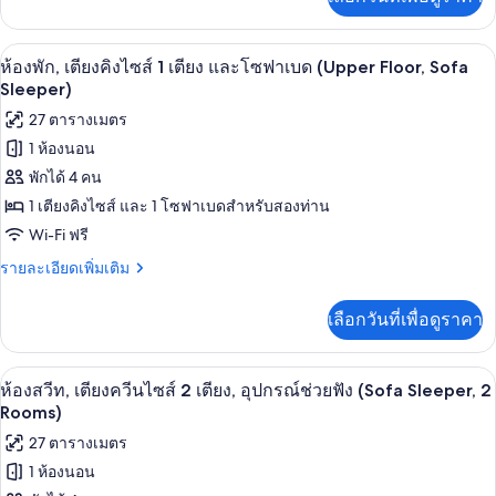
เติม
1
เกี่ยว
กับ
เตียง
โต๊ะทำงาน, พื้นที่ทำงานแบบใช้แล็ปท็อป,
เปิด
8
ห้อง
ห้องพัก, เตียงคิงไซส์ 1 เตียง และโซฟาเบด (Upper Floor, Sofa
และ
พัก,
ภาพถ่าย
Sleeper)
เตียง
โซฟา
ทั้งหมด
27 ตารางเมตร
คิง
เบด,
ไซส์
1 ห้องนอน
ของ
1
อุปกรณ์
พักได้ 4 คน
เตียง
ห้อง
และ
1 เตียงคิงไซส์ และ 1 โซฟาเบดสำหรับสองท่าน
ช่วย
พัก,
โซฟา
Wi-Fi ฟรี
ฟัง
เบด,
เตียง
อุปกรณ์
ราย
(Sofa
รายละเอียดเพิ่มเติม
คิง
ช่วย
ละเอียด
Sleeper)
ฟัง
เพิ่ม
ไซส์
เลือกวันที่เพื่อดูราคา
(Sofa
เติม
1
Sleeper)
เกี่ยว
กับ
เตียง
โต๊ะทำงาน, พื้นที่ทำงานแบบใช้แล็ปท็อป,
เปิด
9
ห้อง
ห้องสวีท, เตียงควีนไซส์ 2 เตียง, อุปกรณ์ช่วยฟัง (Sofa Sleeper, 2
และ
พัก,
ภาพถ่าย
Rooms)
เตียง
โซฟา
ทั้งหมด
27 ตารางเมตร
คิง
เบด
ไซส์
1 ห้องนอน
ของ
1