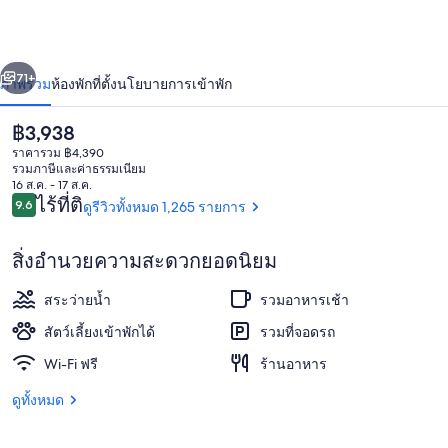
มด
รู
่อน
ถัดไป
น้า
71+
ภาพรวม
ห้องพัก
ที่ตั้ง
นโยบายการเข้าพัก
รี
พลาซ่า
ราคา
฿3,938
ปัจจุบัน
ราคารวม ฿4,390
เดนเวอร์
฿3,938
รวมภาษีและค่าธรรมเนียม
16 ส.ค. - 17 ส.ค.
รีวิว
เว
ไร้ที่ติ
9.6
ดูรีวิวทั้งหมด 1,265 รายการ
9.6 จาก 10
สมินส
สิ่งอำนวยความสะดวกยอดนิยม
เตอร์
ล็อบบี้
สระว่ายน้ำ
รวมอาหารเช้า
สัตว์เลี้ยงเข้าพักได้
รวมที่จอดรถ
Wi-Fi ฟรี
ร้านอาหาร
ดูทั้งหมด