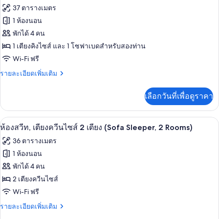
เตียง
ทั้งหมด
37 ตารางเมตร
คิง
ไซส์
1 ห้องนอน
ของ
1
พักได้ 4 คน
เตียง
ห้อง
1 เตียงคิงไซส์ และ 1 โซฟาเบดสำหรับสองท่าน
สวีท,
Wi-Fi ฟรี
เตียง
ราย
รายละเอียดเพิ่มเติม
คิง
ละเอียด
เพิ่ม
ไซส์
เลือกวันที่เพื่อดูราคา
เติม
1
เกี่ยว
กับ
เตียง
โต๊ะทำงาน, พื้นที่ทำงานแบบใช้แล็ปท็อป,
เปิด
9
ห้อง
ห้องสวีท, เตียงควีนไซส์ 2 เตียง (Sofa Sleeper, 2 Rooms)
และ
สวี
ภาพถ่าย
36 ตารางเมตร
ท,
โซฟา
ทั้งหมด
เตียง
1 ห้องนอน
เบด
คิง
ของ
พักได้ 4 คน
ไซส์
(Sofa
1
ห้อง
2 เตียงควีนไซส์
Sleeper,
เตียง
Wi-Fi ฟรี
สวีท,
2
และ
โซฟา
ราย
รายละเอียดเพิ่มเติม
Rooms)
เตียง
เบด
ละเอียด