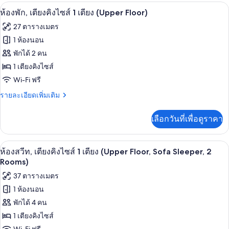
2
กับ
โต๊ะทำงาน, พื้นที่ทำงานแบบใช้แล็ปท็อป,
เปิด
8
ห้อง
ห้องพัก, เตียงคิงไซส์ 1 เตียง (Upper Floor)
เตียง
พัก,
ภาพถ่าย
(Upper
27 ตารางเมตร
เตียง
ทั้งหมด
Floor)
ควีน
1 ห้องนอน
ไซส์
ของ
พักได้ 2 คน
2
เตียง
ห้อง
1 เตียงคิงไซส์
(Upper
Wi-Fi ฟรี
พัก,
Floor)
ราย
รายละเอียดเพิ่มเติม
เตียง
ละเอียด
คิง
เพิ่ม
เลือกวันที่เพื่อดูราคา
เติม
ไซส์
เกี่ยว
1
กับ
โต๊ะทำงาน, พื้นที่ทำงานแบบใช้แล็ปท็อป,
เปิด
9
ห้อง
ห้องสวีท, เตียงคิงไซส์ 1 เตียง (Upper Floor, Sofa Sleeper, 2
เตียง
พัก,
ภาพถ่าย
Rooms)
(Upper
เตียง
ทั้งหมด
37 ตารางเมตร
Floor)
คิง
ไซส์
1 ห้องนอน
ของ
1
พักได้ 4 คน
เตียง
ห้อง
(Upper
1 เตียงคิงไซส์
สวีท,
Floor)