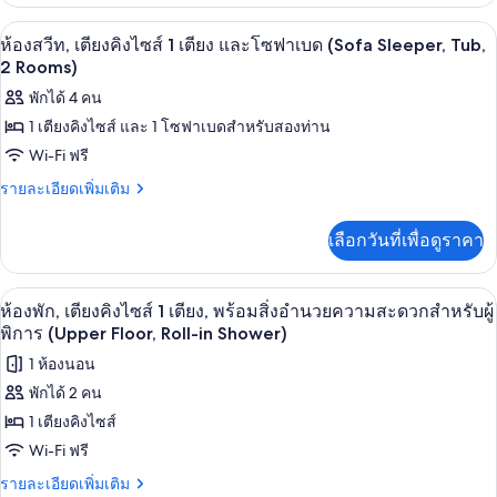
เกี่ยว
กับ
เตียง,
โต๊ะทำงาน, พื้นที่ทำงานแบบใช้แล็ปท็อป,
เปิด
6
ห้อง
ห้องสวีท, เตียงคิงไซส์ 1 เตียง และโซฟาเบด (Sofa Sleeper, Tub,
อุปกรณ์
พัก,
ภาพถ่าย
2 Rooms)
เตียง
ช่วย
ทั้งหมด
พักได้ 4 คน
ควีน
ฟัง
ไซส์
1 เตียงคิงไซส์ และ 1 โซฟาเบดสำหรับสองท่าน
ของ
2
(Hearing
Wi-Fi ฟรี
เตียง,
ห้อง
Accessible)
อุปกรณ์
ราย
รายละเอียดเพิ่มเติม
สวีท,
ช่วย
ละเอียด
ฟัง
เตียง
เพิ่ม
เลือกวันที่เพื่อดูราคา
(Hearing
เติม
คิง
Accessible)
เกี่ยว
กับ
ไซส์
โต๊ะทำงาน, พื้นที่ทำงานแบบใช้แล็ปท็อป,
เปิด
5
ห้อง
ห้องพัก, เตียงคิงไซส์ 1 เตียง, พร้อมสิ่งอำนวยความสะดวกสำหรับผู้
1
สวี
ภาพถ่าย
พิการ (Upper Floor, Roll-in Shower)
ท,
เตียง
ทั้งหมด
1 ห้องนอน
เตียง
และ
คิง
พักได้ 2 คน
ของ
ไซส์
โซฟา
1 เตียงคิงไซส์
1
ห้อง
เบด
เตียง
Wi-Fi ฟรี
พัก,
และ
(Sofa
ราย
รายละเอียดเพิ่มเติม
โซฟา
เตียง