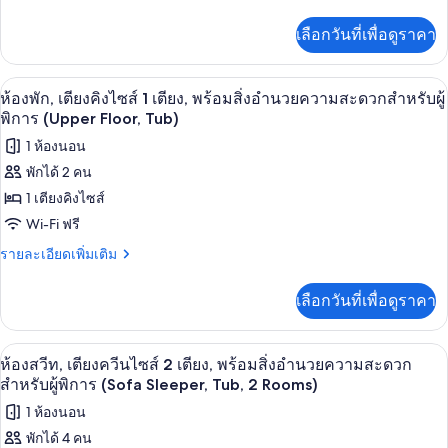
Sleeper,
ละเอียด
เบด
เพิ่ม
Tub,
คิง
(Sofa
เลือกวันที่เพื่อดูราคา
เติม
Sleeper,
2
ไซส์
เกี่ยว
Tub,
Rooms)
กับ
1
2
โต๊ะทำงาน, พื้นที่ทำงานแบบใช้แล็ปท็อป,
เปิด
5
ห้อง
ห้องพัก, เตียงคิงไซส์ 1 เตียง, พร้อมสิ่งอำนวยความสะดวกสำหรับผู้
Rooms)
เตียง,
พัก,
ภาพถ่าย
พิการ (Upper Floor, Tub)
เตียง
พร้อม
ทั้งหมด
1 ห้องนอน
คิง
สิ่ง
ไซส์
พักได้ 2 คน
ของ
1
อำนวย
1 เตียงคิงไซส์
เตียง,
ห้อง
พร้อม
ความ
Wi-Fi ฟรี
พัก,
สิ่ง
สะดวก
ราย
รายละเอียดเพิ่มเติม
อำนวย
เตียง
ละเอียด
ความ
สำหรับ
เพิ่ม
คิง
สะดวก
เลือกวันที่เพื่อดูราคา
เติม
ผู้
สำหรับ
ไซส์
เกี่ยว
ผู้
พิการ
กับ
1
พิการ
ห้องสวีท, เตียงควีนไซส์ 2 เตียง, พร้อม
เปิด
6
ห้อง
(Upper
ห้องสวีท, เตียงควีนไซส์ 2 เตียง, พร้อมสิ่งอำนวยความสะดวก
(Upper
เตียง,
พัก,
Floor,
ภาพถ่าย
สำหรับผู้พิการ (Sofa Sleeper, Tub, 2 Rooms)
Floor,
เตียง
Roll-
พร้อม
Roll-
ทั้งหมด
1 ห้องนอน
คิง
in
สิ่ง
in
ไซส์
Shower)
พักได้ 4 คน
ของ