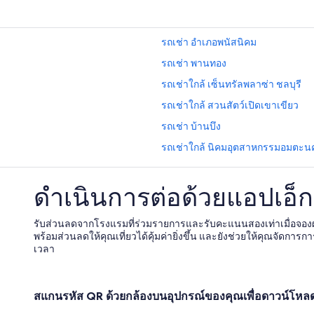
รถเช่า อําเภอพนัสนิคม
รถเช่า พานทอง
รถเช่าใกล้ เซ็นทรัลพลาซ่า ชลบุรี
รถเช่าใกล้ สวนสัตว์เปิดเขาเขียว
รถเช่า บ้านบึง
รถเช่าใกล้ นิคมอุตสาหกรรมอมตะน
รถเช่าใกล้ เทศบาลเมืองแสนสุข
ดำเนินการต่อด้วยแอปเอ็กซ
รถเช่าใกล้ ตลาดหนองมน
รถเช่าใกล้ ประภาคารเกาะสีชัง
รับส่วนลดจากโรงแรมที่ร่วมรายการและรับคะแนนสองเท่าเมื่อจอ
พร้อมส่วนลดให้คุณเที่ยวได้คุ้มค่ายิ่งขึ้น และยังช่วยให้คุณจัดการกา
เวลา
สแกนรหัส QR ด้วยกล้องบนอุปกรณ์ของคุณเพื่อดาวน์โห