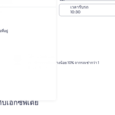
เหมือนกับสถานที่รับรถ
ชลบุรี
่งคืนรถ
เวลารับรถ
ค.
ี่อยู่
ให้รางวัลตัวเอง
สมาชิกประหยัดอย่างน้อย 10% จากรถเช่ากว่า 1
ล้านรายการ
เอ็กซ์พีเดีย