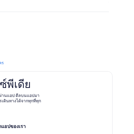
คร
์พีเดีย
งผ่านแอป ดีลบนแอปมา
รเดินทางได้จากทุกที่ทุก
ลดแอปของเรา