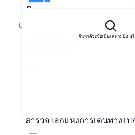
รับรถ
ค้นหาและเปรียบเทียบจาก บริษัท รถยนต์ใน 
วันรับรถ
วันส
20 ส.ค.
21 ส.
ผู้ขับมีอายุต่ำกว่า 30 ปีหรือมากกว่า 70 ปี
ผู้ขับรถที่มีอายุน้อยหรือเป็นผู้สูงอายุอาจจะต้องเสียค่าธรรมเนียมเพิ่มเติม
ค้นหาด้วยชื่อเมือง สนามบิน หรือท
ค้นหา
เปลี่ยนใจได้เสมอ
รถเช่าหลายคัน/ที่ร่วมรายการยกเลิกได้ฟรี
สำรวจโลกแห่งการเดินทางไปกับ