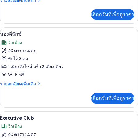
รายละเอียดเพิ่มเติม
พี
ละเอียด
เรีย
เพิ่ม
เลือกวันที่เพื่อดูราคา
เติม
เกี่ยว
กับ
มินิบาร์, ตู้นิรภัยในห้องพัก, โต๊ะทำงาน, 
เปิด
7
ห้อง
ห้องดีลักซ์
ซู
ภาพถ่าย
วิวเมือง
พี
ทั้งหมด
เรีย
40 ตารางเมตร
ของ
พักได้ 3 คน
ห้อง
1 เตียงคิงไซส์ หรือ 2 เตียงเดี่ยว
Wi-Fi ฟรี
ดี
ราย
รายละเอียดเพิ่มเติม
ลัก
ละเอียด
ซ์
เพิ่ม
เลือกวันที่เพื่อดูราคา
เติม
เกี่ยว
กับ
Executive Club | มินิบาร์, ตู้นิ
เปิด
7
ห้อง
Executive Club
ดี
ภาพถ่าย
วิวเมือง
ลัก
ทั้งหมด
ซ์
40 ตารางเมตร