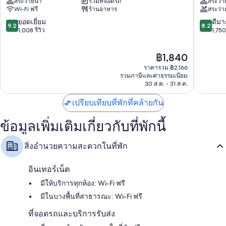
โถสุขภัณฑ์แบบบิเดต์, ของใช้ในห้องน้ำฟรี และไดร์เป่าผม
สระว่ายน้ำ
รวมที่จอดรถ
สระว่า
กรุงเทพ
นซ์
Wi-Fi ฟรี
ร้านอาหาร
สระว่า
สีลม
พา
ทีวีความละเอียดสูงพร้อม ช่องเคเบิล
ย่าน
เลซ
9.2
8.2
ยอดเยี่ยม
ดีมา
9.2
8.2
ตู้เย็น, บริการดูแลเด็ก และเครื่องชงกาแฟ/ชา
ใจกลาง
กรุงเทพ
จาก
จาก
1,008 รีวิว
1,750 
กรุงเทพ
ย่าน
10,
10,
ใจกลาง
ยอด
ดี
ราคา
฿1,840
กรุงเทพ
เยี่ยม,
มาก,
ปัจจุบัน
1,008
1,750
ราคารวม ฿2,166
คือ
รีวิว
รีวิว
รวมภาษีและค่าธรรมเนียม
฿1,840
30 ส.ค. - 31 ส.ค.
เปรียบเทียบที่พักที่คล้ายกัน
ข้อมูลเพิ่มเติมเกี่ยวกับที่พักนี้
สิ่งอำนวยความสะดวกในที่พัก
อินเทอร์เน็ต
มีให้บริการทุกห้อง: Wi-Fi ฟรี
มีในบางพื้นที่สาธารณะ: Wi-Fi ฟรี
ที่จอดรถและบริการรับส่ง