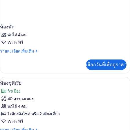
ห้องพัก
พักได้ 4 คน
Wi-Fi ฟรี
ราย
รายละเอียดเพิ่มเติม
ละเอียด
เพิ่ม
เลือกวันที่เพื่อดูราคา
เติม
เกี่ยว
กับ
ห้องซูพีเรีย | มินิบาร์, ตู้นิรภัยในห้องพั
เปิด
6
ห้อง
ห้องซูพีเรีย
พัก
ภาพถ่าย
วิวเมือง
ทั้งหมด
40 ตารางเมตร
ของ
พักได้ 4 คน
ห้อง
1 เตียงคิงไซส์ หรือ 2 เตียงเดี่ยว
Wi-Fi ฟรี
ซู
ราย