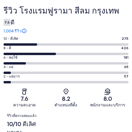
รีวิว โรงแรมฟูรามา สีลม กรุงเทพ
รีวิว
ดี
7.6
1,004 รีวิว
10 - ดีเลิศ
275
คะแนน
10
8 - ดี
426
คะแนน
-
8
6 - พอใช้
181
คะแนน
ดี
-
6
เลิศ
4 - แย่
65
คะแนน
ดี
-
275
4
426
2 - แย่มาก
57
คะแนน
พอใช้
จาก
-
จาก
2
181
1004
แย่
1004
-
จาก
รีวิว
65
รีวิว
แย่
7.6
8.2
8.0
1004
จาก
มาก
รีวิว
ความสะอาด
ตำแหน่งที่ตั้ง
พนักงานและบริการ
1004
57
รีวิว
รีวิว
รีวิวที่ตรวจสอบแล้ว
จาก
10/10 ดีเลิศ
1004
รีวิว