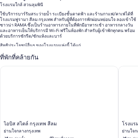
โรงแรมใกล้ สวนลุมพินี
ใช้บริการบาร์ริมสระว่ายน้ำ ระเบียงชั้นดาดฟ้า และร้านกาแฟ/คาเฟ่ได้ที่
โรงแรมฟูรามา สีลม กรุงเทพ สำหรับผู้ที่ต้องการพักผ่อนหย่อนใจ ลองเข้าใช้
ซาวน่า RAMA ซึ่งเป็นร้านอาหารภายในที่พักมีอาหารเช้า อาหารกลางวัน
และอาหารเย็นให้บริการมี Wi-Fi ฟรีในห้องพัก สำหรับผู้เข้าพักทุกคน พร้อม
ด้วยบริการซักรีด/ซักแห้งและบาร์
สิทธิประโยชน์อื่นๆ ของโรงแรมแห่งนี้ ได้แก่
สระว่ายน้ำกลางแจ้งพร้อมด้วยเก้าอี้อาบแดด
ที่พักที่คล้ายกัน
ที่จอดรถฟรี
ไอบิส สไตล์ กรุงเทพ สีลม
โรงแรมปร
อาหารเช้าแบบบุฟเฟต์ (มีค่าบริการ), ลิฟต์ และหนังสือพิมพ์ฟรี
ทีวีในล็อบบี้, บริการคอนเซียร์จ และห้องบอลรูม
ผู้เข้าพักต่างพูดถึงสิ่งดีๆ เกี่ยวกับพนักงานที่ให้ความช่วยเหลือที่ดี
สิ่งอำนวยความสะดวกในห้องพัก
ห้องพักทั้ง 258 ห้องมีจุดเด่นด้านสิ่งที่น่าประทับใจ เช่น รูมเซอร์วิส 24
ชั่วโมง และเครื่องปรับอากาศ พร้อมด้วยสิ่งอำนวยความสะดวกอย่าง บริการ
Wi-Fi ฟรี และตู้นิรภัย
ไอ
โรง
ไอบิส สไตล์ กรุงเทพ สีลม
โรงแรม
บิส
แรม
สิ่งอำนวยความสะดวกเพิ่มเติมได้แก่
ย่านใจกลางกรุงเทพ
ย่านใจก
สไตล์
ปริ