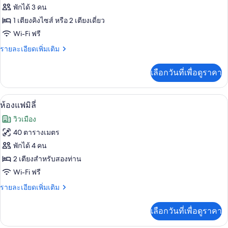
ของ
พักได้ 3 คน
Executive
1 เตียงคิงไซส์ หรือ 2 เตียงเดี่ยว
Club
Wi-Fi ฟรี
ราย
รายละเอียดเพิ่มเติม
ละเอียด
เพิ่ม
เลือกวันที่เพื่อดูราคา
เติม
เกี่ยว
กับ
ห้องแฟมิลี่ | วิวจากห้องพัก
เปิด
5
Executive
ห้องแฟมิลี่
Club
ภาพถ่าย
วิวเมือง
ทั้งหมด
40 ตารางเมตร
ของ
พักได้ 4 คน
ห้อง
2 เตียงสำหรับสองท่าน
Wi-Fi ฟรี
แฟ
ราย
รายละเอียดเพิ่มเติม
มิ
ละเอียด
ลี่
เพิ่ม
เลือกวันที่เพื่อดูราคา
เติม
เกี่ยว