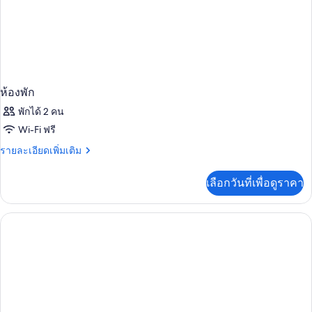
ห้องพัก
พักได้ 2 คน
Wi-Fi ฟรี
ราย
รายละเอียดเพิ่มเติม
ละเอียด
เพิ่ม
เลือกวันที่เพื่อดูราคา
เติม
เกี่ยว
กับ
ห้อง
พัก