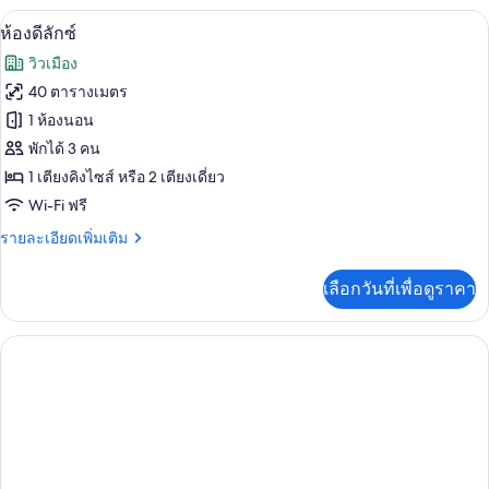
กับ
มินิบาร์, ตู้นิรภัยในห้องพัก, โต๊ะทำงาน, 
เปิด
7
ห้อง
ห้องดีลักซ์
แฟ
ภาพถ่าย
วิวเมือง
มิ
ทั้งหมด
ลี่
40 ตารางเมตร
ของ
1 ห้องนอน
ห้อง
พักได้ 3 คน
1 เตียงคิงไซส์ หรือ 2 เตียงเดี่ยว
ดี
Wi-Fi ฟรี
ลัก
ราย
รายละเอียดเพิ่มเติม
ซ์
ละเอียด
เพิ่ม
เลือกวันที่เพื่อดูราคา
เติม
เกี่ยว
กับ
ห้อง
ดี
ลัก
ซ์