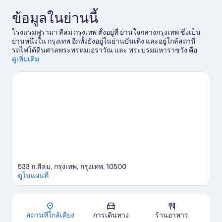
ข้อมูลในย่านนี้
โรงแรมฟูรามา สีลม กรุงเทพ ตั้งอยู่ที่ ย่านใจกลางกรุงเทพ ซึ่งเป็น
ย่านหนึ่งใน กรุงเทพ อีกทั้งยังอยู่ในย่านบันเทิง และอยู่ใกล้สถานี
รถไฟใต้ดินศาลพระพรหมเอราวัณ และ พระบรมมหาราชวัง คือ
แลนด์มาร์คสำคัญที่ถ้าพลาดชมคงเสียดายแย่ แต่ถ้าอยากไปชม
ดูเพิ่มเติม
ความงามของธรรมชาติในพื้นที่ ต้องที่นี่เลย สวนลุมพินี และ แม่น้ำ
เจ้าพระยา ถ้าใครกำลังมองหากิจกรรมหรือเกมสนุกๆ ระหว่างเที่ยว
ต้องไปที่ ราชมังคลากีฬาสถาน หรือ สนามมวยราชดำเนิน
ดูคู่มือ
ท่องเที่ยว กรุงเทพ
533 ถ.สีลม, กรุงเทพ, กรุงเทพ, 10500
ดูในแผนที่
แผนที่
สถานที่ใกล้เคียง
การเดินทาง
ร้านอาหาร