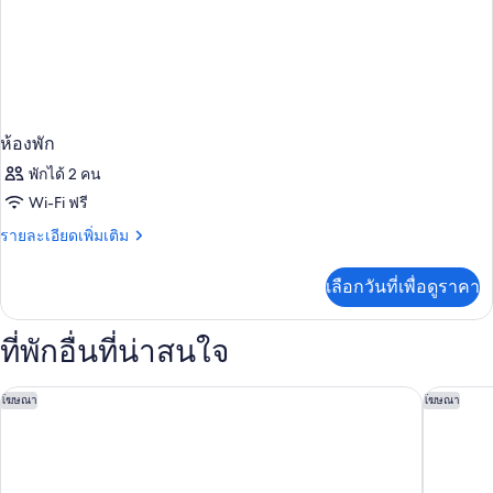
ห้องพัก
พักได้ 2 คน
Wi-Fi ฟรี
ราย
รายละเอียดเพิ่มเติม
ละเอียด
เพิ่ม
เลือกวันที่เพื่อดูราคา
เติม
เกี่ยว
กับ
ที่พักอื่นที่น่าสนใจ
ห้อง
พัก
แอนดาซ วัน แบงค็อก บาย ไฮแอท
โรงแรมเด
โฆษณา
โฆษณา