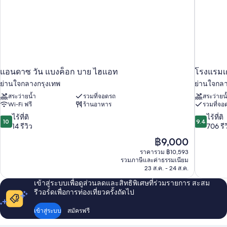
แอนดาซ วัน แบงค็อก บาย ไฮแอท
โรงแรมเด
ย่านใจกลางกรุงเทพ
ย่านใจกลา
สระว่ายน้ำ
รวมที่จอดรถ
สระว่ายน
Wi-Fi ฟรี
ร้านอาหาร
รวมที่จอ
10.0
9.4
ไร้ที่ติ
ไร้ที่ติ
10
9.4
จาก
จาก
14 รีวิว
706 รีว
10,
10,
ราคา
฿9,000
ไร้
ไร้
ปัจจุบัน
ราคารวม ฿10,593
ที่
ที่
คือ
รวมภาษีและค่าธรรมเนียม
ติ,
ติ,
฿9,000
23 ส.ค. - 24 ส.ค.
14
706
รีวิว
รีวิว
เข้าสู่ระบบเพื่อดูส่วนลดและสิทธิพิเศษที่ร่วมรายการ สะสม
รีวอร์ดเพื่อการท่องเที่ยวครั้งถัดไป
เข้าสู่ระบบ
สมัครฟรี