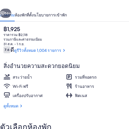
สีลม
่อน
ถัดไป
น้า
56+
ภาพรวม
ห้องพัก
ที่ตั้ง
นโยบายการเข้าพัก
กรุงเทพ
ราคา
฿1,925
ปัจจุบัน
ราคารวม ฿2,118
฿1,925
รวมภาษีและค่าธรรมเนียม
31 ส.ค. - 1 ก.ย.
รีวิว
ดี
7.6
ดูรีวิวทั้งหมด 1,004 รายการ
7.6 จาก 10
สิ่งอำนวยความสะดวกยอดนิยม
ด้านหน้าที่พัก - ตอนเย็น/กลางคืน
สระว่ายน้ำ
รวมที่จอดรถ
Wi-Fi ฟรี
ร้านอาหาร
เครื่องปรับอากาศ
ฟิตเนส
ดูทั้งหมด
ตัวเลือกห้องพัก