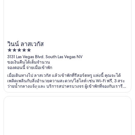
วินน์ ลาสเวกัส
5
out
3131 Las Vegas Blvd. South Las Vegas NV
ขอเงินคืนได้เต็มจำนวน
of
จองตอนนี้ จ่ายเมื่อเข้าพัก
5
เมื่อเดินทางไป ลาสเวกัส แล้วเข้าพักที่รีสอร์ตหรู แห่งนี้ คุณจะได้
เพลิดเพลินกับสิ่งอำนวยความสะดวก/ไฮไลท์ เช่น Wi-Fi ฟรี, 3 สระ
ว่ายน้ำกลางแจ้ง และ บริการสปาครบวงจร ผู้เข้าพักที่จองกับเรารีวิว
ว่าชอบสระว่ายน้ำและพนักงานเป็นพิเศษ ที่เที่ยวยอดนิยมในบริเวณ
ใกล้เคียง ได้แก่ เดอะ เวเนเชียน คาสิโน และ สเฟียร์
เปิดในหน้าต่างใหม่
ซีซาร์สพาเลซ