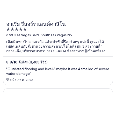
อาเรีย รีสอร์ทแอนด์คาสิโน
5
out
3730 Las Vegas Blvd. South Las Vegas NV
of
เมื่อเดินทางไป ลาสเวกัส แล้วเข้าพักที่รีสอร์ตหรู แห่งนี้ คุณจะได้
5
เพลิดเพลินกับสิ่งอำนวยความสะดวก/ไฮไลท์ เช่น 3 สระว่ายน้ำ
กลางแจ้ง, บริการสปาครบวงจร และ 14 ห้องอาหาร ผู้เข้าพักที่จอง
กับเรารีวิวว่าชอบสระว่ายน้ำและพนักงานเป็นพิเศษ ที่เที่ยวยอด
นิยมในบริเวณใกล้เคียง ได้แก่ คาสิโนที่อาเรีย และ คาสิโนคอสโม
8.8
/
10
ดีเลิศ! (11,483 รีวิว)
โพลิแทน
"Outdated flooring and level 3 maybe it was 4 smelled of severe
water damage"
รีวิวเมื่อ 7 ส.ค. 2026
เปิดในหน้าต่างใหม่
โรงแรมพาเลซ - โรงแรมในเครือลักเชอรี่คอลเลกชั่น - ซานฟร