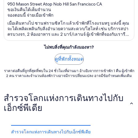
out
950 Mason Street Atop Nob Hill San Francisco CA
ขอเงินคืนได้เต็มจำนวน
of
จองตอนนี้ จ่ายเมื่อเข้าพัก
5
เมื่อเดินทางไป ซานฟรานซิสโก แล้วเข้าพักที่โรงแรมหรู แห่งนี้ คุณ
จะได้เพลิดเพลินกับสิ่งอำนวยความสะดวก/ไฮไลท์ เช่น บริการสปา
ครบวงจร, 2 ห้องอาหาร และ 2 บาร์/เลานจ์ ผู้เข้าพักที่จองกับเรารีวิว
ว่าชอบพนักงานเป็นพิเศษ ที่เที่ยวยอดนิยมในบริเวณใกล้เคียง ได้แก่
Lombard Street และ เพียร์ 39
ไม่พบสิ่งที่คุณกำลังมองหา?
ดูที่พักทั้งหมด
ราคาต่อคืนที่ถูกที่สุดที่พบใน 24 ชั่วโมงที่ผ่านมา อ้างอิงจากการเข้าพัก 1 คืน ผู้เข้าพัก
2 คน ราคาและจำนวนห้องพักว่างอาจมีการเปลี่ยนแปลง อาจมีข้อกำหนดเพิ่มเติม
สำรวจโลกแห่งการเดินทางไปกับ
เอ็กซ์พีเดีย
สำรวจโลกแห่งการเดินทางไปกับเอ็กซ์พีเดีย