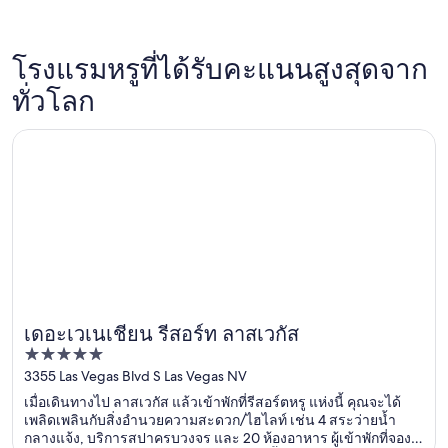
โรงแรมหรูที่ได้รับคะแนนสูงสุดจาก
ลาสเวกัส
นิวยอร์ก
ทั่วโลก
โรงแรมหรู 189 แห่ง
โรงแรมหร
เปิดในหน้าต่างใหม่
เดอะเวเนเชียน รีสอร์ท ลาสเวกัส
เดอะเวเนเชียน รีสอร์ท ลาสเวกัส
5
out
3355 Las Vegas Blvd S Las Vegas NV
of
เมื่อเดินทางไป ลาสเวกัส แล้วเข้าพักที่รีสอร์ตหรู แห่งนี้ คุณจะได้
5
เพลิดเพลินกับสิ่งอำนวยความสะดวก/ไฮไลท์ เช่น 4 สระว่ายน้ำ
กลางแจ้ง, บริการสปาครบวงจร และ 20 ห้องอาหาร ผู้เข้าพักที่จอง