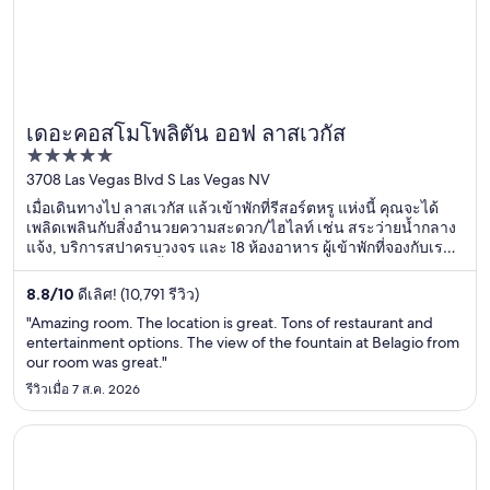
เดอะคอสโมโพลิตัน ออฟ ลาสเวกัส
5
out
3708 Las Vegas Blvd S Las Vegas NV
of
เมื่อเดินทางไป ลาสเวกัส แล้วเข้าพักที่รีสอร์ตหรู แห่งนี้ คุณจะได้
5
เพลิดเพลินกับสิ่งอำนวยความสะดวก/ไฮไลท์ เช่น สระว่ายน้ำกลาง
แจ้ง, บริการสปาครบวงจร และ 18 ห้องอาหาร ผู้เข้าพักที่จองกับเรา
รีวิวว่าชอบสระว่ายน้ำและร้านอาหารเป็นพิเศษ ที่เที่ยวยอดนิยมใน
บริเวณใกล้เคียง ได้แก่ คาสิโนคอสโมโพลิแทน และ คาสิโนเบลลา
8.8
/
10
ดีเลิศ! (10,791 รีวิว)
จิโอ
"Amazing room. The location is great. Tons of restaurant and
entertainment options. The view of the fountain at Belagio from
our room was great."
รีวิวเมื่อ 7 ส.ค. 2026
เปิดในหน้าต่างใหม่
วินน์ ลาสเวกัส