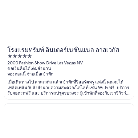
โรงแรมทรัมพ์ อินเตอร์เนชั่นแนล ลาสเวกัส
5
out
2000 Fashion Show Drive Las Vegas NV
ขอเงินคืนได้เต็มจำนวน
of
จองตอนนี้ จ่ายเมื่อเข้าพัก
5
เมื่อเดินทางไป ลาสเวกัส แล้วเข้าพักที่รีสอร์ตหรู แห่งนี้ คุณจะได้
เพลิดเพลินกับสิ่งอำนวยความสะดวก/ไฮไลท์ เช่น Wi-Fi ฟรี, บริการ
รับจอดรถฟรี และ บริการสปาครบวงจร ผู้เข้าพักที่จองกับเรารีวิวว่า
ชอบอาหารเช้าและสระว่ายน้ำเป็นพิเศษ ที่เที่ยวยอดนิยมในบริเวณ
ใกล้เคียง ได้แก่ เดอะ เวเนเชียน คาสิโน และ ศูนย์ความบันเทิง เดอะ
เปิดในหน้าต่างใหม่
อาเรีย รีสอร์ทแอนด์คาสิโน
ลิงค์