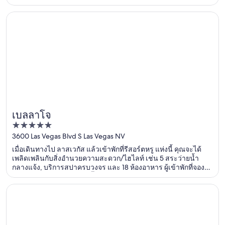
กับเรารีวิวว่าชอบอาหารเช้าและสระว่ายน้ำเป็นพิเศษ ที่เที่ยวยอด
นิยมในบริเวณใกล้เคียง ได้แก่ เดอะ เวเนเชียน คาสิโน และ ศูนย์
เปิดในหน้าต่างใหม่
เบลลาโจ
ความบันเทิง เดอะ ลิงค์
เบลลาโจ
5
out
3600 Las Vegas Blvd S Las Vegas NV
of
เมื่อเดินทางไป ลาสเวกัส แล้วเข้าพักที่รีสอร์ตหรู แห่งนี้ คุณจะได้
5
เพลิดเพลินกับสิ่งอำนวยความสะดวก/ไฮไลท์ เช่น 5 สระว่ายน้ำ
กลางแจ้ง, บริการสปาครบวงจร และ 18 ห้องอาหาร ผู้เข้าพักที่จอง
กับเรารีวิวว่าชอบสระว่ายน้ำและร้านอาหารเป็นพิเศษ ที่เที่ยวยอด
นิยมในบริเวณใกล้เคียง ได้แก่ คาสิโนเบลลาจิโอ และ คาสิโนคอส
เปิดในหน้าต่างใหม่
เดอะปาลาซโซ ลาสเวกัส
โมโพลิแทน