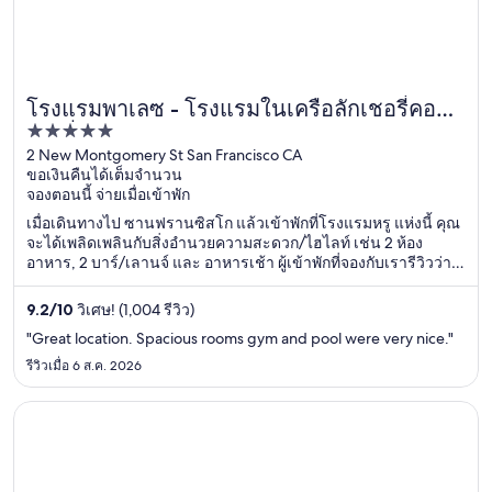
โรงแรมพาเลซ - โรงแรมในเครือลักเชอรี่คอล
5
เลกชั่น - ซานฟรานซิสโก
out
2 New Montgomery St San Francisco CA
ขอเงินคืนได้เต็มจำนวน
of
จองตอนนี้ จ่ายเมื่อเข้าพัก
5
เมื่อเดินทางไป ซานฟรานซิสโก แล้วเข้าพักที่โรงแรมหรู แห่งนี้ คุณ
จะได้เพลิดเพลินกับสิ่งอำนวยความสะดวก/ไฮไลท์ เช่น 2 ห้อง
อาหาร, 2 บาร์/เลานจ์ และ อาหารเช้า ผู้เข้าพักที่จองกับเรารีวิวว่า
ชอบพนักงานและความสะดวกสบายของห้องพักเป็นพิเศษ ที่เที่ยว
ยอดนิยมในบริเวณใกล้เคียง ได้แก่ พาร์คออราเคิล และ Lombard
9.2
/
10
วิเศษ! (1,004 รีวิว)
Street
"Great location. Spacious rooms gym and pool were very nice."
รีวิวเมื่อ 6 ส.ค. 2026
เปิดในหน้าต่างใหม่
เดอะคอสโมโพลิตัน ออฟ ลาสเวกัส