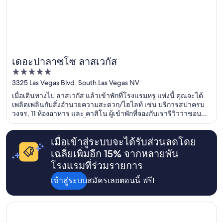
เดอะปาลาซโซ ลาสเวกัส
5
out
3325 Las Vegas Blvd. South Las Vegas NV
of
เมื่อเดินทางไป ลาสเวกัส แล้วเข้าพักที่โรงแรมหรู แห่งนี้ คุณจะได้
5
เพลิดเพลินกับสิ่งอำนวยความสะดวก/ไฮไลท์ เช่น บริการสปาครบ
วงจร, 11 ห้องอาหาร และ คาสิโน ผู้เข้าพักที่จองกับเรารีวิวว่าชอบ
อาหารเช้าและสระว่ายน้ำเป็นพิเศษ ที่เที่ยวยอดนิยมในบริเวณใกล้
เคียง ได้แก่ เดอะ เวเนเชียน คาสิโน และ ศูนย์ความบันเทิง เดอะ
ลิงค์
เมื่อเข้าสู่ระบบจะได้รับส่วนลดโดย
เฉลี่ยเพิ่มอีก 15% จากหลายพัน
โรงแรมที่ร่วมรายการ
เข้าสู่ระบบ
สมัครเลยตอนนี้ ฟรี!
เปิดในหน้าต่างใหม่
โรงแรมทรัมพ์ อินเตอร์เนชั่นแนล ลาสเวกัส