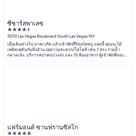
ซีซาร์สพาเลซ
4.5
out
3570 Las Vegas Boulevard South Las Vegas NV
of
เมื่อเดินทางไป ลาสเวกัส แล้วเข้าพักที่รีสอร์ตหรู แห่งนี้ คุณจะได้
5
เพลิดเพลินกับสิ่งอำนวยความสะดวก/ไฮไลท์ เช่น 7 สระว่ายน้ำ
กลางแจ้ง, บริการสปาครบวงจร และ 15 ห้องอาหาร ผู้เข้าพักที่จอง
กับเรารีวิวว่าชอบความสะอาดของห้องพักเป็นพิเศษ ที่เที่ยวยอดนิยม
ในบริเวณใกล้เคียง ได้แก่ ศูนย์ความบันเทิง เดอะ ลิงค์ และ
เปิดในหน้าต่างใหม่
แฟร์มอนต์ ซานฟรานซิสโก
Colosseum at Caesars Palace
แฟร์มอนต์ ซานฟรานซิสโก
5