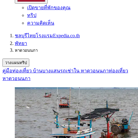
เปิดขายที่พักของคุณ
ทริป
ความคิดเห็น
ชลบุรี
ไทย
โรงแรม
Expedia.co.th
พัทยา
หาดวอนนภา
วางแผนทริป
คู่มือท่องเที่ยว บ้านบางแสน
รถเช่าใน หาดวอนนภา
ท่องเที่ยว
หาดวอนนภา