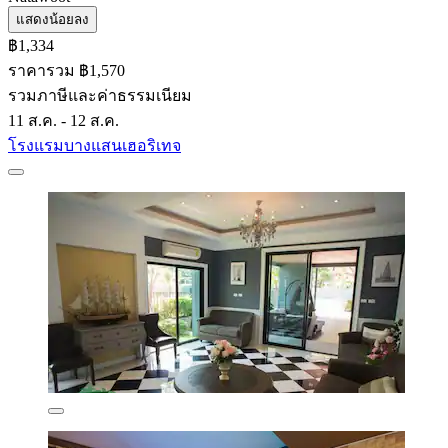
แสดงน้อยลง
฿1,334
ราคารวม ฿1,570
รวมภาษีและค่าธรรมเนียม
11 ส.ค. - 12 ส.ค.
โรงแรมบางแสนเฮอริเทจ