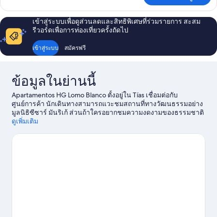
2Adults+1child
เกี่ยว
กับ
เข้าสู่ระบบเพื่อดูส่วนลดและสิทธิพิเศษที่ร่วมรายการ สะสม
1
รีวอร์ดเพื่อการท่องเที่ยวครั้งถัดไป
bedroom
apartment
เข้าสู่ระบบ
สมัครฟรี
2Adults+1child
ข้อมูลในย่านนี้
Apartamentos HG Lomo Blanco ตั้งอยู่ใน Tías เชื่อมต่อกับ
ศูนย์การค้า นักเดินทางสามารถแวะชมสถานที่ทางวัฒนธรรมอย่าง
มูลนิธิซีซาร์ มันริเก้ ส่วนถ้าใครอยากชมความงดงามของธรรมชาติ
สามารถไปที่ หาด Puerto del Carmen และ หาดลันซาโรเต ถ้าใคร
ดูเพิ่มเติม
กำลังมองหากิจกรรมหรือเกมสนุกๆ ระหว่างเที่ยวต้องไปที่ สปอร์ตส์ซิ
ตี ลันซาโรเต เปิดโลกแห่งความสนุกไปกับกิจกรรมทางน้ำมากมาย
ไม่ว่าจะเป็นพายเรือคายัคหรือดำน้ำ หรือจะเลือกกิจกรรมกลางแจ้
งอื่นๆ เช่น การขี่ม้าและเส้นทางเดินเขา/ขี่จักรยานก็สนุกไม่แพ้กัน
ดูคู่มือท่องเที่ยว Tías
ดูโรงแรมกึ่งอพาร์ตเมนต์เพิ่มเติมใน Tías