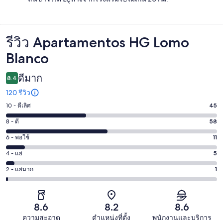
รีวิว Apartamentos HG Lomo
รีวิว
Blanco
ดีมาก
8.4
120 รีวิว
10 - ดีเลิศ
45
คะแนน
10
8 - ดี
58
คะแนน
-
8
6 - พอใช้
11
คะแนน
ดี
-
6
เลิศ
4 - แย่
5
คะแนน
ดี
-
45
4
58
2 - แย่มาก
1
คะแนน
พอใช้
จาก
-
จาก
2
11
120
แย่
120
-
จาก
รีวิว
5
รีวิว
แย่
8.6
8.2
8.6
120
จาก
มาก
รีวิว
ความสะอาด
ตำแหน่งที่ตั้ง
พนักงานและบริการ
120