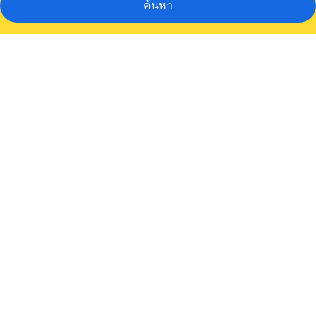
ค้นหา
คลัง
ภาพ
Apartamentos
HG
Lomo