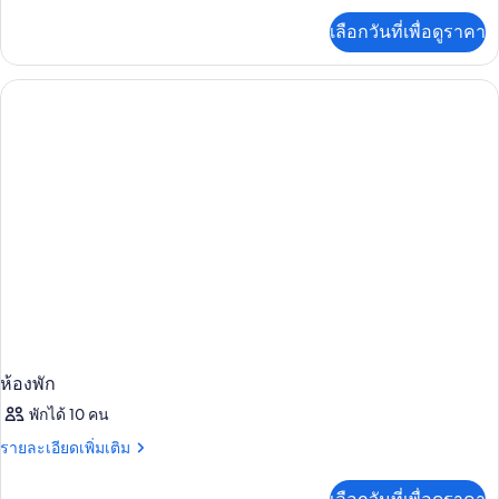
adults
พาร์
(2
เพิ่ม
and
เลือกวันที่เพื่อดูราคา
adults
เติม
ท
and
3
เกี่ยว
เม
3
กับ
children)
children)
อ
นท์,
พาร์
2
ท
เม
ห้อง
นท์,
นอน
2
ห้อง
(3
นอน
adults
(3
and
adults
and
1
1
child)
child)
ห้องพัก
พักได้ 10 คน
ราย
รายละเอียดเพิ่มเติม
ละเอียด
เพิ่ม