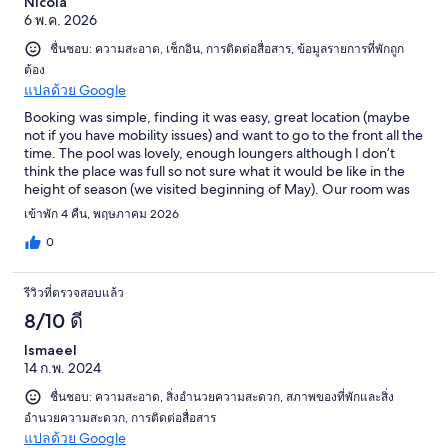
Nicola
6 พ.ค. 2026
ชื่นชอบ: ความสะอาด, เช็กอิน, การติดต่อสื่อสาร, ข้อมูลรายการที่พักถูก
ต้อง
แปลด้วย Google
Booking was simple, finding it was easy, great location (maybe
not if you have mobility issues) and want to go to the front all the
time. The pool was lovely, enough loungers although I don’t
think the place was full so not sure what it would be like in the
height of season (we visited beginning of May). Our room was
very clean. Towels changed and bed made most days. The fan
เข้าพัก 4 คืน, พฤษภาคม 2026
in the room was useless it was very hot at the time we visited but
otherwise I suppose we can’t complain as it wasn’t sold as an air
0
conditioned room I just don’t know if I’d cope in the height of
season with the heat. The staff were friendly and helpful. There
รีวิวที่ตรวจสอบแล้ว
is a room that you can book to shower in on the day of departure
if you have a late flight which was ideal. Finally the breakfast was
8/10 ดี
the only “disappointing” thing. It was ok to say the best. Not
Ismaeel
much on offer. The fruit selection was terrible, not sure if it’s
14 ก.พ. 2024
because it wasn’t busy or not but it was so bad. The fry up bit
was okay, a few meats and cheeses. The yoghurt was runny and
ชื่นชอบ: ความสะอาด, สิ่งอำนวยความสะดวก, สภาพของที่พักและสิ่ง
to be honest it wasn’t great. I wouldn’t take the breakfast option
อำนวยความสะดวก, การติดต่อสื่อสาร
if staying again but haven said that I would stay in the
แปลด้วย Google
apartments again.