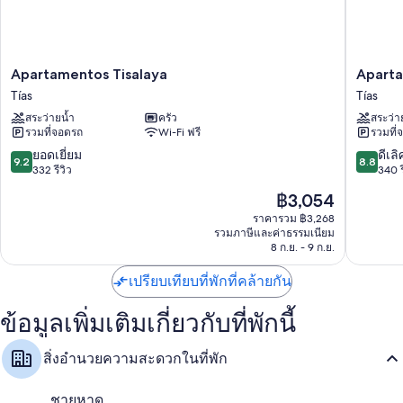
อาหารเช้าแบบบุฟเฟต์ (มีค่าบริการ), จักรยานให้เช่า และบริการดูแล
เด็ก (คิดค่าบริการ)
ฝ่ายต้อนรับ 24 ชั่วโมง, บริการจองทัวร์/ตั๋ว และสกูตเตอร์ให้เช่า
Apartamentos
Apartam
Apartamentos Tisalaya
Aparta
สิ่งอำนวยความสะดวกในห้องพัก
Tisalaya
Jable
Tías
Tías
ห้องพักที่ตกแต่งพิเศษโดยเฉพาะทั้ง 132 ห้องขึ้นชื่อเรื่องความสะดวกสบาย
Tías
Bermud
สระว่ายน้ำ
ครัว
สระว่า
เช่น อ่างน้ำร้อนส่วนตัว รวมถึงสิ่งอำนวยความสะดวกอย่าง ตู้นิรภัย และWi-
Tías
รวมที่จอดรถ
Wi-Fi ฟรี
รวมที่
Fi
9.2
8.8
ยอดเยี่ยม
ดีเลิ
สิ่งอำนวยความสะดวกอื่นๆ ได้แก่
9.2
8.8
จาก
จาก
332 รีวิว
340 ร
10,
10,
ห้องน้ำพร้อมฝักบัวในอ่างอาบน้ำและของใช้ในห้องน้ำฟรี
ราคา
฿3,054
ยอด
ดี
ปัจจุบัน
ระเบียงหรือนอกชานพร้อมเฟอร์นิเจอร์, ครัวขนาดเล็ก และตู้เย็นเล็ก
เยี่ยม,
เลิศ,
ราคารวม ฿3,268
คือ
รวมภาษีและค่าธรรมเนียม
332
340
฿3,054
8 ก.ย. - 9 ก.ย.
รีวิว
รีวิว
เปรียบเทียบที่พักที่คล้ายกัน
ข้อมูลเพิ่มเติมเกี่ยวกับที่พักนี้
สิ่งอำนวยความสะดวกในที่พัก
ชายหาด