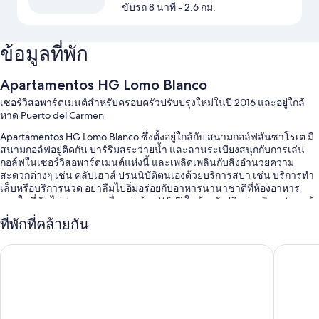
ขับรถ 8 นาที
- 2.6 กม.
ข้อมูลที่พัก
Apartamentos HG Lomo Blanco
เซอร์วิสอพาร์ตเมนต์สำหรับครอบครัวปรับปรุงใหม่ในปี 2016 และอยู่ใกล้
หาด Puerto del Carmen
Apartamentos HG Lomo Blanco ซึ่งตั้งอยู่ใกล้กับ สนามกอล์ฟลันซาโรเต มี
สนามกอล์ฟอยู่ติดกัน บาร์ริมสระว่ายน้ำ และลานระเบียงสนุกกับการเล่น
กอล์ฟในเซอร์วิสอพาร์ตเมนต์แห่งนี้ และเพลิดเพลินกับสิ่งอำนวยความ
สะดวกต่างๆ เช่น คลับเฮาส์ ปรนนิบัติตนเองด้วยบริการสปา เช่น บริการทำ
เล็บหรือบริการนวด อย่าลืมไปอิ่มอร่อยกับอาหารนานาชาติที่ห้องอาหาร
ภายในที่พัก ไม่พลาดการเชื่อมต่อด้วย Wi-Fi ในห้องพัก (คิดค่าบริการ) และผู้
เข้าพักยังจะได้พบกับสิ่งอำนวยความสะดวกต่างๆ เช่น ร้านกาแฟ/คาเฟ่และ
ที่พักที่คล้ายกัน
สวน
คุณจะพบกับสิทธิประโยชน์ต่างๆ เช่น
Apartamentos Tisalaya
Apartam
3 สระว่ายน้ำกลางแจ้งและสระว่ายน้ำสำหรับเด็ก พร้อมด้วยเก้าอี้
อาบแดดและร่มริมสระว่ายน้ำ
ที่จอดรถฟรี