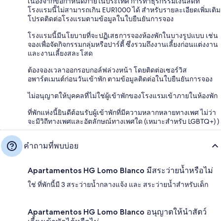
เนื่องจากข้อกำหนดภายในประเทศ การทำธุรกรรมเงินสดที่
โรงแรมนี้ไม่สามารถเกิน EUR1000 ได้ สำหรับรายละเอียดเพิ่มเติม
โปรดติดต่อโรงแรมตามข้อมูลในใบยืนยันการจอง
โรงแรมนี้มีนโยบายที่จะปฏิเสธการจองห้องพักในบางรูปแบบ เช่น
จองเพื่อจัดกิจกรรมกลุ่มหรือปาร์ตี้ ซึ่งรวมถึงงานเลี้ยงก่อนแต่งงาน
และงานเลี้ยงสละโสด
ต้องจองเวลาออกรอบกอล์ฟล่วงหน้า โดยติดต่อเซอร์วิส
อพาร์ตเมนต์ก่อนวันเข้าพัก ตามข้อมูลติดต่อในใบยืนยันการจอง
ไม่อนุญาตให้บุคคลที่ไม่ใช่ผู้เข้าพักของโรงแรมเข้าภายในห้องพัก
ที่พักแห่งนี้ยินดีต้อนรับผู้เข้าพักที่มีความหลากหลายทางเพศ ไม่ว่า
จะมีวิถีทางเพศและอัตลักษณ์ทางเพศใด (เหมาะสำหรับ LGBTQ+) )
คำถามที่พบบ่อย
Apartamentos HG Lomo Blanco มีสระว่ายน้ำหรือไม่
ใช่ ที่พักนี้มี 3 สระว่ายน้ำกลางแจ้ง และ สระว่ายน้ำสำหรับเด็ก
Apartamentos HG Lomo Blanco อนุญาตให้นำสัตว์