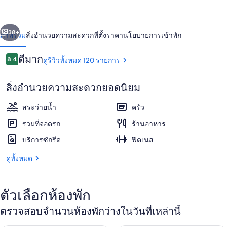
Blanco
่อน
ถัดไป
น้า
38+
ภาพรวม
สิ่งอำนวยความสะดวก
ที่ตั้ง
ราคา
นโยบายการเข้าพัก
รีวิว
ดีมาก
8.4
ดูรีวิวทั้งหมด 120 รายการ
8.4 จาก 10
สิ่งอำนวยความสะดวกยอดนิยม
สระว่ายน้ำ
ครัว
รวมที่จอดรถ
ร้านอาหาร
บริการซักรีด
ฟิตเนส
3 สระว่ายน้ำกลางแจ้ง, ร่มริมสระว่ายน้ำ
ดูทั้งหมด
ตัวเลือกห้องพัก
ตรวจสอบจำนวนห้องพักว่างในวันที่เหล่านี้