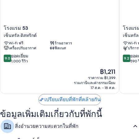
สิ่งอำนวยความสะดวกเพิ่มเติมภายในห้องพักได้แก่
เครื่องนอนป้องกันสารก่อภูมิแพ้และฟูกเสริมที่นอน
ห้องน้ำพร้อมของใช้ในห้องน้ำฟรีและไดร์เป่าผม
โรงแรม
โรง
โรงแรม 53
โรงแร
53
แรม
ทีวีจอแอลอีดี 40 นิ้ว พร้อม ช่องดิจิตอล
เซ็นทรัล ดิสทริกต์
เซ็นทรัล
เซ็นทรัล
บลู
ตู้เสื้อผ้า, ตู้เย็นเล็ก และถุงชา/กาแฟให้บริการฟรี
Wi-Fi ฟรี
ร้านอาหาร
Wi-Fi 
ดิส
สกาย
เครื่องปรับอากาศ
ฟิตเนส
บริกา
ทริกต์
เซ็นทรัล
ดิส
9.0
9.2
ยอดเยี่ยม
ยอดเ
9.0
9.2
ทริกต์
จาก
จาก
1,000 รีวิว
590 ร
10,
10,
ราคา
฿1,211
ยอด
ยอด
ปัจจุบัน
เยี่ยม,
เยี่ยม,
ราคารวม ฿1,399
คือ
รวมภาษีและค่าธรรมเนียม
1,000
590
฿1,211
17 ส.ค. - 18 ส.ค.
รีวิว
รีวิว
เปรียบเทียบที่พักที่คล้ายกัน
ข้อมูลเพิ่มเติมเกี่ยวกับที่พักนี้
สิ่งอำนวยความสะดวกในที่พัก