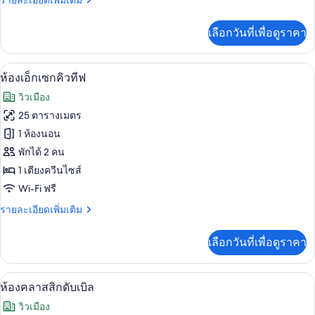
รายละเอียดเพิ่มเติม
เรีย
ละเอียด
สำหรับ
เพิ่ม
เลือกวันที่เพื่อดูราคา
เติม
สี่
เกี่ยว
กับ
ท่าน
ห้องเอ็กเซกคิวทีฟ | เครื่องนอนระดับพรี
เปิด
1
ห้อง
ห้องเอ็กเซกคิวทีฟ
ซู
ภาพถ่าย
วิวเมือง
พี
ทั้งหมด
เรีย
25 ตารางเมตร
สำหรับ
ของ
1 ห้องนอน
สี่
ท่าน
ห้อง
พักได้ 2 คน
1 เตียงควีนไซส์
เอ็ก
Wi-Fi ฟรี
เซก
ราย
รายละเอียดเพิ่มเติม
คิว
ละเอียด
ทีฟ
เพิ่ม
เลือกวันที่เพื่อดูราคา
เติม
เกี่ยว
กับ
ห้องคลาสสิกดับเบิล | เครื่องนอนระดับพร
เปิด
1
ห้อง
ห้องคลาสสิกดับเบิล
เอ็ก
ภาพถ่าย
วิวเมือง
เซก