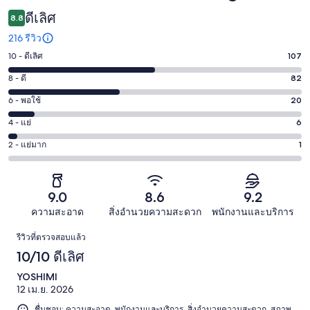
ดีเลิศ
8.8
216 รีวิว
10 - ดีเลิศ
107
คะแนน
10
8 - ดี
82
คะแนน
-
8
6 - พอใช้
20
คะแนน
ดี
-
6
เลิศ
4 - แย่
6
คะแนน
ดี
-
107
4
82
2 - แย่มาก
1
คะแนน
พอใช้
จาก
-
จาก
2
20
216
แย่
216
-
จาก
รีวิว
6
รีวิว
แย่
9.0
8.6
9.2
216
จาก
มาก
รีวิว
ความสะอาด
สิ่งอำนวยความสะดวก
พนักงานและบริการ
216
1
รีวิว
รีวิว
รีวิวที่ตรวจสอบแล้ว
จาก
10/10 ดีเลิศ
216
รีวิว
YOSHIMI
12 เม.ย. 2026
ชื่นชอบ: ความสะอาด, พนักงานและบริการ, สิ่งอำนวยความสะดวก, สภาพ