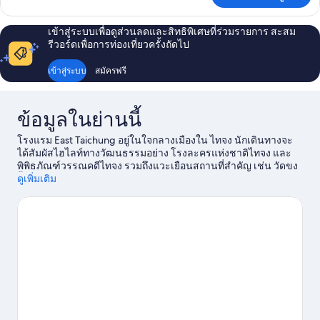
เกี่ยว
กับ
เข้าสู่ระบบเพื่อดูส่วนลดและสิทธิพิเศษที่ร่วมรายการ สะสม
ห้อง
รีวอร์ดเพื่อการท่องเที่ยวครั้งถัดไป
คอมฟอร์ท
ทริปเปิล
เข้าสู่ระบบ
สมัครฟรี
ข้อมูลในย่านนี้
โรงแรม East Taichung อยู่ในใจกลางเมืองใน ไทจง นักเดินทางจะ
ได้สัมผัสไฮไลท์ทางวัฒนธรรมอย่าง โรงละครแห่งชาติไทจง และ
พิพิธภัณฑ์วรรณคดีไทจง รวมถึงแวะเยือนสถานที่สำคัญ เช่น วัดขง
จื้อ และ สำนักงานกิจการกระจายเสียงไทจง นักเดินทางควรแวะไป
ดูเพิ่มเติม
ชม ลิปาโอ้แลนด์ และ สวนอุตสาหกรรมสร้างสรรค์และวัฒนธรรม
ไถจง
ดูคู่มือท่องเที่ยว ไทจง