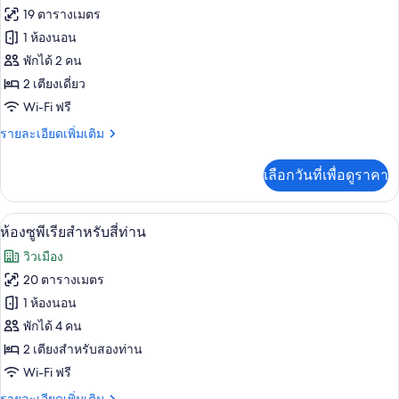
ทั้งหมด
เรียดั
19 ตารางเมตร
บเบิล
ของ
1 ห้องนอน
ห้อง
พักได้ 2 คน
2 เตียงเดี่ยว
ดี
Wi-Fi ฟรี
ลัก
ราย
รายละเอียดเพิ่มเติม
ซ์
ละเอียด
ทวิน
เพิ่ม
เลือกวันที่เพื่อดูราคา
เติม
เกี่ยว
กับ
ห้องซูพีเรียสำหรับสี่ท่าน | เครื่องนอนร
เปิด
7
ห้อง
ห้องซูพีเรียสำหรับสี่ท่าน
ดี
ภาพถ่าย
วิวเมือง
ลัก
ทั้งหมด
ซ์
20 ตารางเมตร
ทวิ
ของ
1 ห้องนอน
น
ห้อง
พักได้ 4 คน
2 เตียงสำหรับสองท่าน
ซู
Wi-Fi ฟรี
พี
ราย