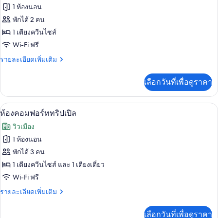
ทั้งหมด
คิว
1 ห้องนอน
ทีฟ
ของ
พักได้ 2 คน
ห้อง
1 เตียงควีนไซส์
Wi-Fi ฟรี
คลาส
ราย
รายละเอียดเพิ่มเติม
สิ
ละเอียด
กดับเบิล
เพิ่ม
เลือกวันที่เพื่อดูราคา
เติม
เกี่ยว
กับ
เครื่องนอนระดับพรีเมียม, เตียงพร้อมฟู
เปิด
1
ห้อง
ห้องคอมฟอร์ททริปเปิล
คลาส
ภาพถ่าย
วิวเมือง
สิ
ทั้งหมด
กดับเบิล
1 ห้องนอน
ของ
พักได้ 3 คน
ห้อง
1 เตียงควีนไซส์ และ 1 เตียงเดี่ยว
Wi-Fi ฟรี
คอมฟอร์ท
ราย
รายละเอียดเพิ่มเติม
ทริปเปิล
ละเอียด
เพิ่ม
เลือกวันที่เพื่อดูราคา
เติม