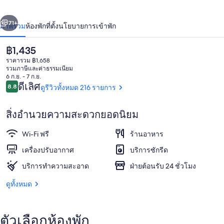
่อน
ถัดไป
น้า
71+
ภาพรวม
ห้องพัก
ที่ตั้ง
นโยบายการเข้าพัก
ราคา
฿1,435
ปัจจุบัน
ราคารวม ฿1,658
฿1,435
รวมภาษีและค่าธรรมเนียม
6 ก.ย. - 7 ก.ย.
รีวิว
ดีเลิศ
8.8
ดูรีวิวทั้งหมด 216 รายการ
8.8 จาก 10
สิ่งอำนวยความสะดวกยอดนิยม
บริเวณภายนอก
Wi-Fi ฟรี
ร้านอาหาร
เครื่องปรับอากาศ
บริการซักรีด
บริการทำความสะอาด
ฝ่ายต้อนรับ 24 ชั่วโมง
ดูทั้งหมด
ตัวเลือกห้องพัก