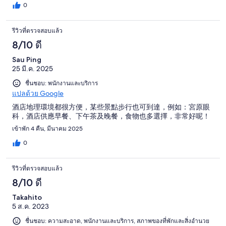
0
รีวิวที่ตรวจสอบแล้ว
8/10 ดี
Sau Ping
25 มี.ค. 2025
ชื่นชอบ: พนักงานและบริการ
แปลด้วย Google
酒店地理環境都很方便，某些景點步行也可到達，例如：宮原眼
科，酒店供應早餐、下午茶及晚餐，食物也多選擇，非常好呢！
เข้าพัก 4 คืน, มีนาคม 2025
0
รีวิวที่ตรวจสอบแล้ว
8/10 ดี
Takahito
5 ส.ค. 2023
ชื่นชอบ: ความสะอาด, พนักงานและบริการ, สภาพของที่พักและสิ่งอำนวย