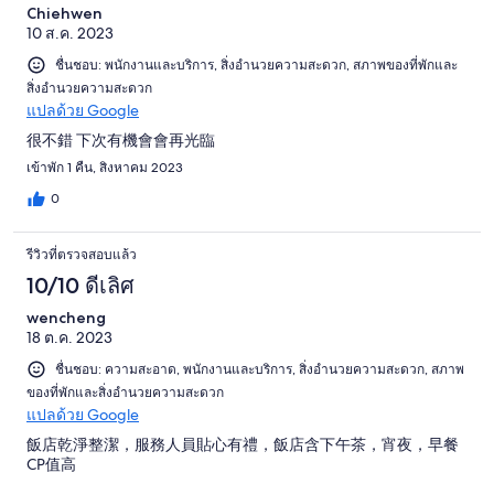
Chiehwen
10 ส.ค. 2023
ชื่นชอบ: พนักงานและบริการ, สิ่งอำนวยความสะดวก, สภาพของที่พักและ
สิ่งอำนวยความสะดวก
แปลด้วย Google
很不錯 下次有機會會再光臨
เข้าพัก 1 คืน, สิงหาคม 2023
0
รีวิวที่ตรวจสอบแล้ว
10/10 ดีเลิศ
wencheng
18 ต.ค. 2023
ชื่นชอบ: ความสะอาด, พนักงานและบริการ, สิ่งอำนวยความสะดวก, สภาพ
ของที่พักและสิ่งอำนวยความสะดวก
แปลด้วย Google
飯店乾淨整潔，服務人員貼心有禮，飯店含下午茶，宵夜，早餐
CP值高