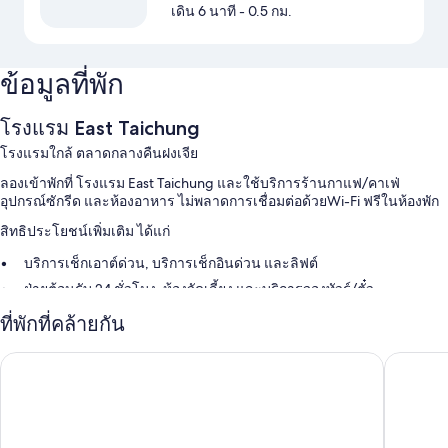
เดิน 6 นาที
- 0.5 กม.
ข้อมูลที่พัก
โรงแรม East Taichung
โรงแรมใกล้ ตลาดกลางคืนฝงเจีย
ลองเข้าพักที่ โรงแรม East Taichung และใช้บริการร้านกาแฟ/คาเฟ่
อุปกรณ์ซักรีด และห้องอาหาร ไม่พลาดการเชื่อมต่อด้วยWi-Fi ฟรีในห้องพัก
สิทธิประโยชน์เพิ่มเติม ได้แก่
บริการเช็กเอาต์ด่วน, บริการเช็กอินด่วน และลิฟต์
ฝ่ายต้อนรับ 24 ชั่วโมง, ห้องจัดเลี้ยง และบริการจองทัวร์/ตั๋ว
ที่พักปลอดบุหรี่, ที่ฝากกระเป๋าเดินทาง และบริการคอนเซียร์จ
ที่พักที่คล้ายกัน
ผู้เข้าพักต่างประทับใจพนักงานที่ให้ความช่วยเหลือที่ดี
โรงแรม 53
โรงแรมบ
สิ่งอำนวยความสะดวกในห้องพัก
ห้องพักทั้งหมดที่ โรงแรม East Taichung มีจุดเด่นด้านความสะดวกสบาย
เช่น เครื่องนอนระดับพรีเมียม และพื้นที่ทำงานแบบใช้แล็ปท็อป พร้อมด้วย
สิ่งอำนวยความสะดวกอย่าง บริการ Wi-Fi ฟรี และเครื่องปรับอากาศ