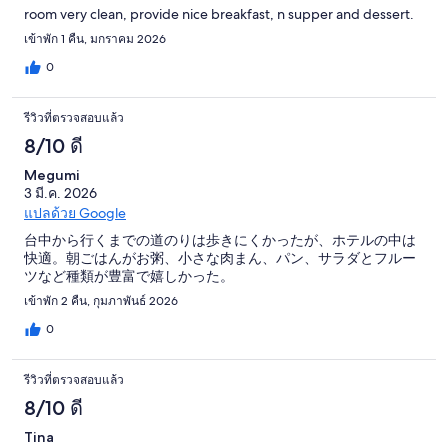
room very clean, provide nice breakfast, n supper and dessert.
เข้าพัก 1 คืน, มกราคม 2026
0
รีวิวที่ตรวจสอบแล้ว
8/10 ดี
Megumi
3 มี.ค. 2026
แปลด้วย Google
台中から行くまでの道のりは歩きにくかったが、ホテルの中は
快適。朝ごはんがお粥、小さな肉まん、パン、サラダとフルー
ツなど種類が豊富で嬉しかった。
เข้าพัก 2 คืน, กุมภาพันธ์ 2026
0
รีวิวที่ตรวจสอบแล้ว
8/10 ดี
Tina