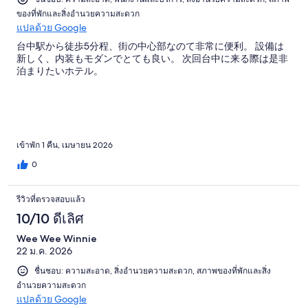
ของที่พักและสิ่งอำนวยความสะดวก
แปลด้วย Google
台中駅から徒歩5分程、街の中心部なのて非常に便利。 設備は
新しく、内装もモダンでとても良い。 次回台中に来る際は是非
泊まりたいホテル。
เข้าพัก 1 คืน, เมษายน 2026
0
รีวิวที่ตรวจสอบแล้ว
10/10 ดีเลิศ
Wee Wee Winnie
22 ม.ค. 2026
ชื่นชอบ: ความสะอาด, สิ่งอำนวยความสะดวก, สภาพของที่พักและสิ่ง
อำนวยความสะดวก
แปลด้วย Google