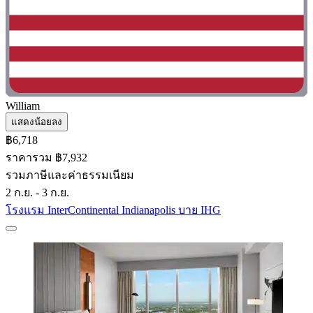
William
แสดงน้อยลง
฿6,718
ราคารวม ฿7,932
รวมภาษีและค่าธรรมเนียม
2 ก.ย. - 3 ก.ย.
โรงแรม InterContinental Indianapolis บาย IHG