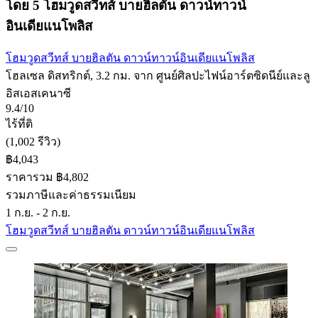
โดย 5 โฮมวูดสวีทส์ บายฮิลตัน ดาวน์ทาวน์
อินเดียแนโพลิส
โฮมวูดสวีทส์ บายฮิลตัน ดาวน์ทาวน์อินเดียแนโพลิส
โฮลเซล ดิสทริกต์, 3.2 กม. จาก ศูนย์ศิลปะไฟน์อาร์ตซิดนีย์และลู
อิสเอสเคนาซี
9.4/10
ไร้ที่ติ
(1,002 รีวิว)
฿4,043
ราคารวม ฿4,802
รวมภาษีและค่าธรรมเนียม
1 ก.ย. - 2 ก.ย.
โฮมวูดสวีทส์ บายฮิลตัน ดาวน์ทาวน์อินเดียแนโพลิส