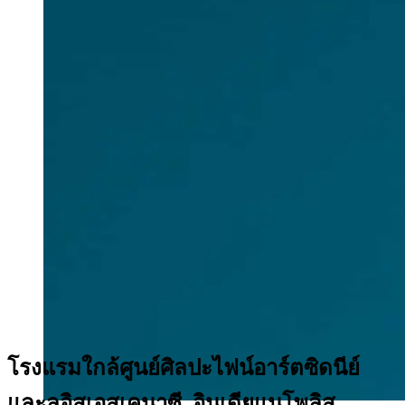
โรงแรมใกล้ศูนย์ศิลปะไฟน์อาร์ตซิดนีย์
และลูอิสเอสเคนาซี, อินเดียแนโพลิส