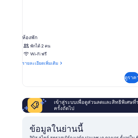
ห้องพัก
พักได้ 2 คน
Wi-Fi ฟรี
ราย
รายละเอียดเพิ่มเติม
ละเอียด
เพิ่ม
ดูราค
เติม
เกี่ยว
กับ
ห้อง
พัก
เข้าสู่ระบบเพื่อดูส่วนลดและสิทธิพิเศษที
ครั้งถัดไป
ข้อมูลในย่านนี้
อิบิส สไตล์ สตราสเบิร์ก นอร์ด ปาแลซ เด คองเกร ตั้งอยู่ใน