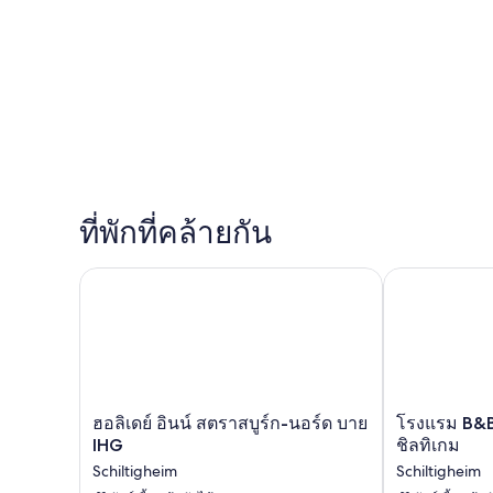
ที่พักที่คล้ายกัน
ฮอลิเดย์ อินน์ สตราสบูร์ก-นอร์ด บาย IHG
โรงแรม B&B สท
ฮอ
โรงแรม
ฮอลิเดย์ อินน์ สตราสบูร์ก-นอร์ด บาย
โรงแรม B&B 
ลิ
B&B
IHG
ชิลทิเกม
เดย์
ส
Schiltigheim
Schiltigheim
อินน์
ทราส