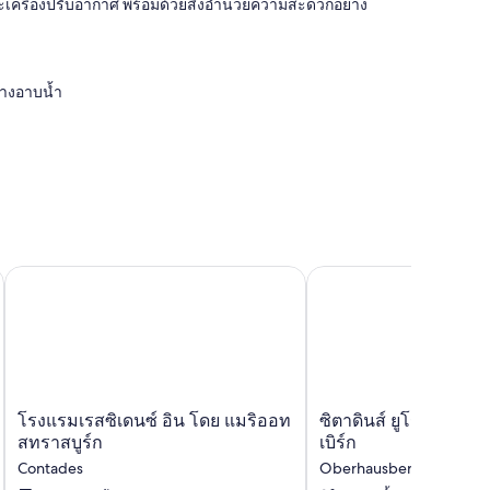
ยม และเครื่องปรับอากาศ พร้อมด้วยสิ่งอำนวยความสะดวกอย่าง
่างอาบน้ำ
โรงแรมเรสซิเดนซ์ อิน โดย แมริออท สทราสบูร์ก
ซิตาดินส์ ยูโรเมโทรโพล
โรง
ซิ
โรงแรมเรสซิเดนซ์ อิน โดย แมริออท
ซิตาดินส์ ยูโรเมโทร
แรม
ตา
สทราสบูร์ก
เบิร์ก
เรส
ดิน
Contades
Oberhausbergen
ซิ
ส์