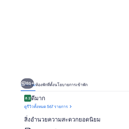
ส
ตรา
ส
เบิร์ก
นอร์ด
ปา
แลซ
86+
ภาพรวม
ห้องพัก
ที่ตั้ง
นโยบายการเข้าพัก
เด
รีวิว
ดีมาก
8.2
คอง
8.2 จาก 10
ดูรีวิวทั้งหมด 567 รายการ
เกร
สิ่งอำนวยความสะดวกยอดนิยม