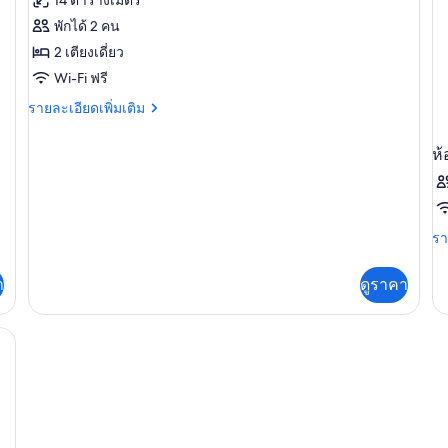
ของ
พักได้ 2 คน
ห้อง
2 เตียงเดี่ยว
สแตนดาร์ด,
Wi-Fi ฟรี
เตียง
ราย
รายละเอียดเพิ่มเติม
ละเอียด
เดี่ยว
เพิ่ม
2
ห้
เติม
เตียง
เกี่ยว
กับ
ห้อง
สแตนดาร์ด,
รา
รา
เตียง
ละ
เดี่ยว
เพิ
า
ดูราคา
2
เต
เตียง
เกี
กับ
ห้
พัก