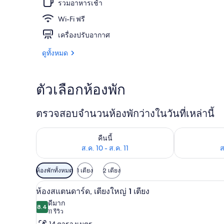
รวมอาหารเช้า
Wi-Fi ฟรี
บริเวณภายน
เครื่องปรับอากาศ
ดูทั้งหมด
ตัวเลือกห้องพัก
ตรวจสอบจำนวนห้องพักว่างในวันที่เหล่านี้
ตรวจสอบจำนวนห้องพักว่างในคืนนี้ ส.ค. 10 - ส.ค. 11
ตรวจสอบจำนวนห้
คืนนี้
ส.ค. 10 - ส.ค. 11
ส
ตัว
ห้องพักทั้งหมด
1 เตียง
2 เตียง
กรอง
ห้องสแตนดาร์ด, เตียงใหญ่ 1 เตีย
เปิด
12
ห้องสแตนดาร์ด, เตียงใหญ่ 1 เตียง
ที่
ภาพถ่าย
ดีมาก
มี
8.4
8.4 จาก 10
(11
11 รีวิว
ทั้งหมด
ให้
รีวิว)
14 ตารางเมตร