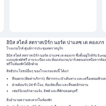
อิบิส สไตล์ สตราสเบิร์ก นอร์ด ปาแลซ เด คองเกร
โรงแรมใกล้ ศูนย์การประชุมสตราสบูร์ก
อิบิส สไตล์ สตราสเบิร์ก นอร์ด ปาแลซ เด คองเกร ซึ่งตั้งอยู่ใกล้กับ E
แบบบุฟเฟต์ฟรี ลานระเบียง และห้องเล่นเกม/อาร์เคดนอกเหนือจากห้องสมุ
ฟรีในห้องพักได้อีกด้วย
สิทธิประโยชน์อื่นๆ ของโรงแรมแห่งนี้ ได้แก่
ที่จอดรถ (คิดค่าบริการ), ที่ฝากกระเป๋าเดินทาง และเครื่องคอมพิวเต
ฝ่ายต้อนรับ 24 ชั่วโมง, ห้องจัดเลี้ยง และที่จอดจักรยาน
เฟอร์นิเจอร์กลางแจ้ง, ลิฟต์ และที่พักปลอดบุหรี่
สิ่งอำนวยความสะดวกในห้องพัก