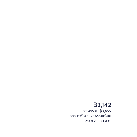
/นอกชาน
สถานที่น่าสนใจ
ราคา
฿3,142
ปัจจุบัน
ราคารวม ฿3,599
฿3,142
รวมภาษีและค่าธรรมเนียม
บาร์ (ในที่พัก)
30 ส.ค. - 31 ส.ค.