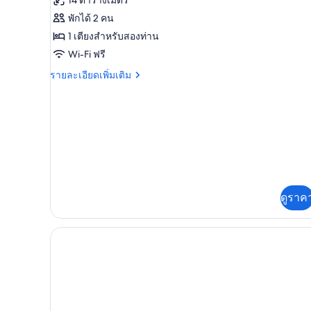
ของ
สำหรับ
พักได้ 2 คน
ห้อง
ห้อง
1 เตียงสำหรับสองท่าน
พัก
สแตนดาร์ด,
Wi-Fi ฟรี
เตียง
ราย
รายละเอียดเพิ่มเติม
ละเอียด
ใหญ่
เพิ่ม
1
เติม
เตียง
เกี่ยว
กับ
ห้อง
สแตนดาร์ด,
เตียง
ใหญ่
ดูราค
1
เตียง