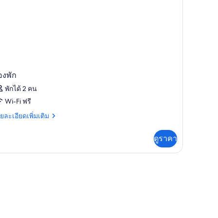
องพัก
พักได้ 2 คน
Wi-Fi ฟรี
ย
ยละเอียดเพิ่มเติม
เอียด
่ม
ดูราคา
ิม
่ยว
อง