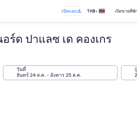
•
เปิดแอป
THB
เปิดขายที่พ
ก นอร์ด ปาแลซ เด คองเกร
วันที่
ผ