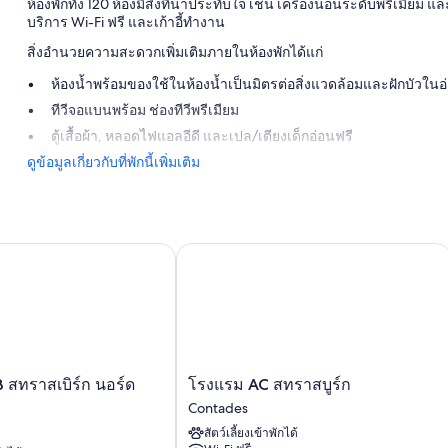
ห้องพักทั้ง 120 ห้องมีสิ่งที่น่าประทับใจ เช่น เครื่องนอนระดับพรีเมี
บริการ Wi-Fi ฟรี และเก้าอี้ทำงาน
สิ่งอำนวยความสะดวกเพิ่มเติมภายในห้องพักได้แก่
ห้องน้ำพร้อมของใช้ในห้องน้ำเป็นมิตรต่อสิ่งแวดล้อมและฝักบัวในอ
ทีวีจอแบนพร้อม ช่องทีวีพรีเมียม
ตู้เสื้อผ้า, หลอดไฟแอลอีดี และเปล/เตียงเด็กอ่อนฟรี
ดูข้อมูลเกี่ยวกับที่พักนี้เพิ่มเติม
ราสเบิร์ก นอร์ด ชิลทิเกม
โรงแรม AC สทราสบูร์ก
โรงแรม
สทราสเบิร์ก นอร์ด
โรงแรม AC สทราสบูร์ก
AC
Contades
ส
สัตว์เลี้ยงเข้าพักได้
ทรา