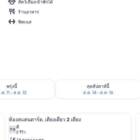
สัตว์เลี้ยงเข้าพักได้
ร้านอาหาร
อก
ฟิตเนส
องพักว่างในพรุ่งนี้ ส.ค. 11 - ส.ค. 12
ตรวจสอบจำนวนห้องพักว่างในสุดสัปดาห์นี
พรุ่งนี้
สุดสัปดาห์นี้
.ค. 11 - ส.ค. 12
ส.ค. 14 - ส.ค. 16
ง | เครื่องนอนระดับพรีเมียม, โต๊ะทำงาน, ผ้าม่านกันแสง, ห้องเก็บเสียง
ห้องสแตนดาร์ด, เตียงเดี่ยว 2 เตียง | เค
เปิด
9
ห้องสแตนดาร์ด, เตียงเดี่ยว 2 เตียง
ภาพถ่าย
ดี
7.0
7.0 จาก 10
(2
2 รีวิว
ทั้งหมด
รีวิว)
14 ตารางเมตร