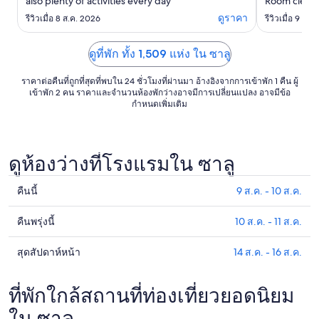
also plenty of activities every day"
Room clean 
Balcony ove
ดูราคา
รีวิวเมื่อ 8 ส.ค. 2026
รีวิวเมื่อ 9 ส.
bathroom Fr
Didn’t use h
was out majo
ดูที่พัก ทั้ง 1,509 แห่ง ใน ซาลู
Our last nig
the rooftop .
ราคาต่อคืนที่ถูกที่สุดที่พบใน 24 ชั่วโมงที่ผ่านมา อ้างอิงจากการเข้าพัก 1 คืน ผู้
เข้าพัก 2 คน ราคาและจำนวนห้องพักว่างอาจมีการเปลี่ยนแปลง อาจมีข้อ
กำหนดเพิ่มเติม
ดูห้องว่างที่โรงแรมใน ซาลู
คืนนี้
9 ส.ค. - 10 ส.ค.
ดูรา
คา
คืนพรุ่งนี้
10 ส.ค. - 11 ส.ค.
ดูรา
ที่พัก
คา
ใน
สุดสัปดาห์หน้า
14 ส.ค. - 16 ส.ค.
ดูรา
ที่พัก
ซาลู
คา
ใน
สำหรับ
ที่พัก
ที่พักใกล้สถานที่ท่องเที่ยวยอดนิยม
ซาลู
คืน
ใน
สำหรับ
ใน ซาลู
นี้,