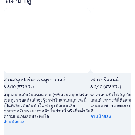
ซาลู
คืน
9
สำหรับ
พรุ่ง
ส.ค.
สุด
นี้,
-
สัปดาห์
10
10
หน้า,
ส.ค.
ส.ค.
14
-
ส.ค.
11
-
ส.ค.
16
ส.ค.
สวนสนุกปอร์ตาเวนตูรา วอลด์
เฟอรารีแลนด์
8.8/10 (577 รีวิว)
8.2/10 (473 รีวิว)
สนุกสนานกับวันแห่งความสุขที่ สวนสนุกปอร์ตา
พาครอบครัวไปสนุกกับเครื
เวนตูรา วอลด์ แล้วจะรู้ว่าทำไมสวนสนุกแห่งนี้
แลนด์ เพราะที่นี่คือสวน
เป็นที่เที่ยวติดอันดับใน ซาลู เดินเล่นเลียบ
เล่นแถวชายหาดและท่าเร
ชายหาดรับบรรยากาศดีๆ ในย่านนี้ หรือดื่มด่ำกับ
ดี
ความบันเทิงสุดประทับใจ
อ่านน้อยลง
อ่านน้อยลง