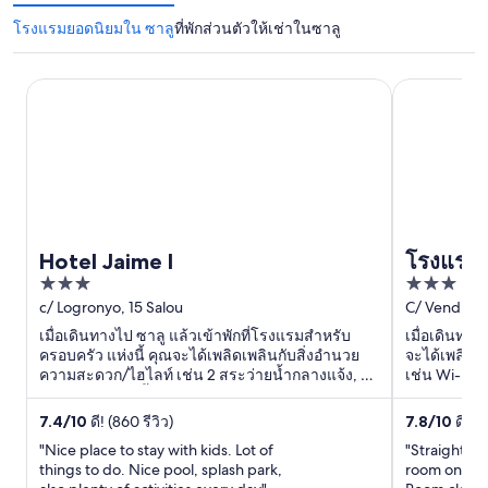
โรงแรมยอดนิยมใน ซาลู
ที่พักส่วนตัวให้เช่าในซาลู
Hotel Jaime I
โรงแรม ซาลู 
Hotel Jaime I
โรงแรม ซ
3
3
แนะนำ - 
out
out
c/ Logronyo, 15 Salou
C/ Vendrell,
of
of
เมื่อเดินทางไป ซาลู แล้วเข้าพักที่โรงแรมสำหรับ
เมื่อเดินทาง
5
5
ครอบครัว แห่งนี้ คุณจะได้เพลิดเพลินกับสิ่งอำนวย
จะได้เพลิดเ
ความสะดวก/ไฮไลท์ เช่น 2 สระว่ายน้ำกลางแจ้ง, 2
เช่น Wi-Fi ฟร
บาร์ริมสระว่ายน้ำ ...
ยอดนิยมในบร
7.4
/
10
ดี! (860 รีวิว)
7.8
/
10
ดี! (1
"Nice place to stay with kids. Lot of
"Straightfor
things to do. Nice pool, splash park,
room on the 