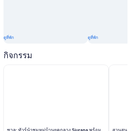
ดูที่พัก
ดูที่พัก
กิจกรรม
ซาลู: ทัวร์นําชมหมู่บ้านยุคกลาง Siurana พร้อมบริการไปรับที่โ
สวนสนุก Po
ซาลู: ทัวร์นําชมหมู่บ้านยุคกลาง Siurana พร้อม
สวนสนุก 