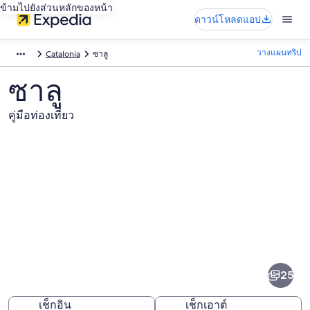
ข้ามไปยังส่วนหลักของหน้า
ดาวน์โหลดแอป
วางแผนทริป
Catalonia
ซาลู
ซาลู
คู่มือท่องเที่ยว
ภาพ
ซาลู
25
เช็กอิน
เช็กเอาต์