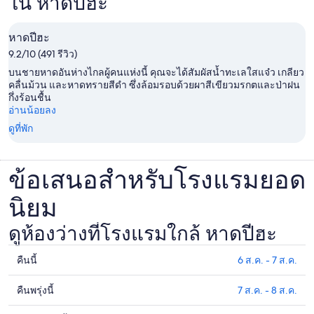
ใน หาดปีฮะ
หาดปีฮะ
9.2/10 (491 รีวิว)
บนชายหาดอันห่างไกลผู้คนแห่งนี้ คุณจะได้สัมผัสน้ำทะเลใสแจ๋ว เกลียว
คลื่นม้วน และหาดทรายสีดำ ซึ่งล้อมรอบด้วยผาสีเขียวมรกตและป่าฝน
กึ่งร้อนชื้น
อ่านน้อยลง
ดูที่พัก
ข้อเสนอสำหรับโรงแรมยอด
นิยม
ดูห้องว่างที่โรงแรมใกล้ หาดปีฮะ
คืนนี้
6 ส.ค. - 7 ส.ค.
ดูรา
คา
คืนพรุ่งนี้
7 ส.ค. - 8 ส.ค.
ดูรา
ที่พัก
คา