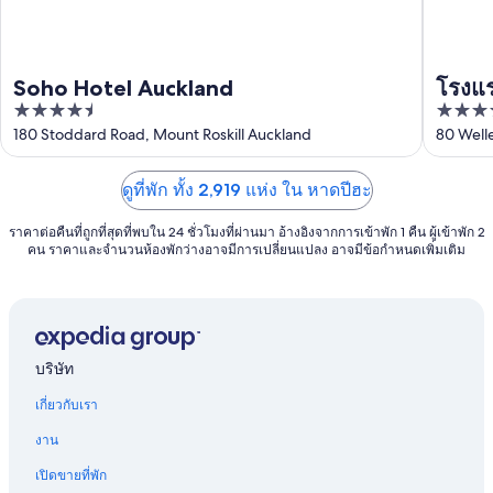
Soho Hotel Auckland
โรงแร
4.5
4.5
out
out
180 Stoddard Road, Mount Roskill Auckland
80 Well
of
of
5
5
ดูที่พัก ทั้ง 2,919 แห่ง ใน หาดปีฮะ
ราคาต่อคืนที่ถูกที่สุดที่พบใน 24 ชั่วโมงที่ผ่านมา อ้างอิงจากการเข้าพัก 1 คืน ผู้เข้าพัก 2
คน ราคาและจำนวนห้องพักว่างอาจมีการเปลี่ยนแปลง อาจมีข้อกำหนดเพิ่มเติม
บริษัท
เกี่ยวกับเรา
งาน
เปิดขายที่พัก