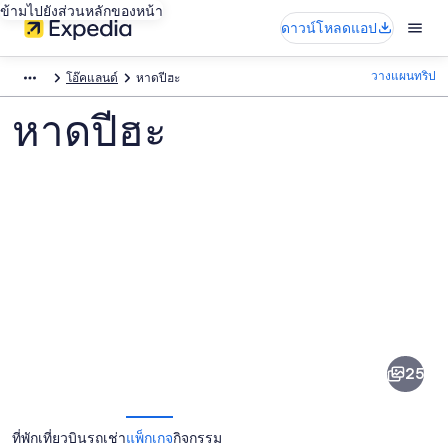
ข้ามไปยังส่วนหลักของหน้า
ดาวน์โหลดแอป
วางแผนทริป
โอ๊คแลนด์
หาดปีฮะ
หาดปีฮะ
ภาพ
หาด
25
ปีฮะ
ที่พัก
เที่ยวบิน
รถเช่า
แพ็กเกจ
กิจกรรม