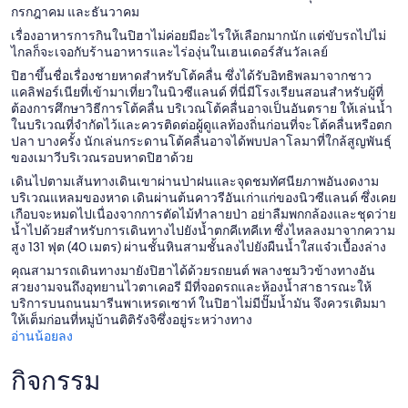
กรกฎาคม และธันวาคม
เรื่องอาหารการกินในปิฮาไม่ค่อยมีอะไรให้เลือกมากนัก แต่ขับรถไปไม่
ไกลก็จะเจอกับร้านอาหารและไร่องุ่นในเฮนเดอร์สันวัลเลย์
ปิฮาขึ้นชื่อเรื่องชายหาดสำหรับโต้คลื่น ซึ่งได้รับอิทธิพลมาจากชาว
แคลิฟอร์เนียที่เข้ามาเที่ยวในนิวซีแลนด์ ที่นี่มีโรงเรียนสอนสำหรับผู้ที่
ต้องการศึกษาวิธีการโต้คลื่น บริเวณโต้คลื่นอาจเป็นอันตราย ให้เล่นน้ำ
ในบริเวณที่จำกัดไว้และควรติดต่อผู้ดูแลท้องถิ่นก่อนที่จะโต้คลื่นหรือตก
ปลา บางครั้ง นักเล่นกระดานโต้คลื่นอาจได้พบปลาโลมาที่ใกล้สูญพันธุ์
ของเมาวีบริเวณรอบหาดปิฮาด้วย
เดินไปตามเส้นทางเดินเขาผ่านป่าฝนและจุดชมทัศนียภาพอันงดงาม
บริเวณแหลมของหาด เดินผ่านต้นคาวรีอันเก่าแก่ของนิวซีแลนด์ ซึ่งเคย
เกือบจะหมดไปเนื่องจากการตัดไม้ทำลายป่า อย่าลืมพกกล้องและชุดว่าย
น้ำไปด้วยสำหรับการเดินทางไปยังน้ำตกคีเทคีเท ซึ่งไหลลงมาจากความ
สูง 131 ฟุต (40 เมตร) ผ่านชั้นหินสามชั้นลงไปยังผืนน้ำใสแจ๋วเบื้องล่าง
คุณสามารถเดินทางมายังปิฮาได้ด้วยรถยนต์ พลางชมวิวข้างทางอัน
สวยงามจนถึงอุทยานไวตาเคอรี มีที่จอดรถและห้องน้ำสาธารณะให้
บริการบนถนนมารีนพาเหรดเซาท์ ในปิฮาไม่มีปั๊มน้ำมัน จึงควรเติมมา
ให้เต็มก่อนที่หมู่บ้านติติรังจิซึ่งอยู่ระหว่างทาง
อ่านน้อยลง
กิจกรรม