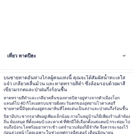
เที่ยว หาดปีฮะ
บนชายหาดอันห่างไกลผู้คนแห่งนี้ คุณจะได้สัมผัสน้ำทะเลใส
แจ๋ว เกลียวคลื่นม้วน และหาดทรายสีดำ ซึ่งล้อมรอบด้วยผาสี
เขียวมรกตและป่าฝนกึ่งร้อนชื้น
หาดทรายสีดำและเกลียวคลื่นของหาดปิฮาอยู่ห่างจากตัวเมืองโอก
แลนด์ไป 40 กิโลเมตรบนชายฝั่งตะวันตกของอุทยานไวตาเคอรี
ชายหาดนี้มีจุดเด่นอยู่ตรงผาหินที่โดดเด่นเป็นสง่าและป่าฝนกึ่งร้อนชื้น
ปิฮามีประชากรอาศัยอยู่เพียงเล็กน้อย ภายในหมู่บ้านก็มีเพียงร้านค้าท้อง
ถิ่น ห้องสมุด ที่ตั้งแคมป์ และคาเฟ่ ที่พักมีให้เลือกตั้งแต่แคมป์ กระท่อม ไป
จนถึงบังกะโลพร้อมอาหารเช้า แต่จำนวนห้องก็มีจำกัด จึงควรจะจองไว้
ก่อนล่วงหน้าโดยเฉพาะในช่วงเทศกาลอีสเตอร์ เดือนมิถุนายน