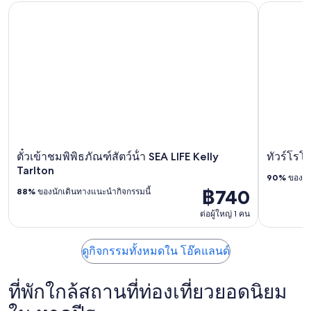
ตั๋วเข้าชมพิพิธภัณฑ์สัตว์น้ํา SEA LIFE Kelly Tarlton
ทัวร์โรโตร
ตั๋วเข้าชมพิพิธภัณฑ์สัตว์น้ํา SEA LIFE Kelly
ทัวร์โรโ
Tarlton
90%
ของนัก
฿740
88%
ของนักเดินทางแนะนำกิจกรรมนี้
ต่อผู้ใหญ่ 1 คน
ดูกิจกรรมทั้งหมดใน โอ๊คแลนด์
ที่พักใกล้สถานที่ท่องเที่ยวยอดนิยม