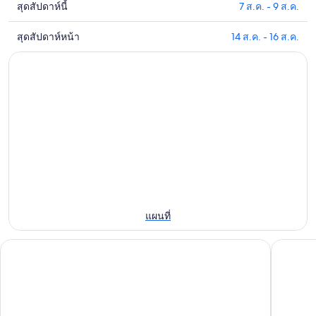
ใกล้
สุดสัปดาห์นี้
7 ส.ค. - 9 ส.ค.
ดูรา
ที่พัก
หาด
คา
ใกล้
ปีฮะ
สุดสัปดาห์หน้า
14 ส.ค. - 16 ส.ค.
ดูรา
ที่พัก
กับ
สำหรับ
คา
ใกล้
หาด
คืน
ที่พัก
หาด
ปีฮะ
นี้,
ใกล้
ปีฮะ
สำหรับ
6
หาด
สำหรับ
คืน
ส.ค.
ปีฮะ
สุด
พรุ่ง
-
สำหรับ
สัปดาห์
7
นี้,
สุด
นี้,
ส.ค.
7
สัปดาห์
7
ส.ค.
หน้า,
ส.ค.
-
14
-
แผนที่
8
ส.ค.
9
ส.ค.
Soho Hotel Auckland
-
ส.ค.
โรงแรมแ
16
ส.ค.