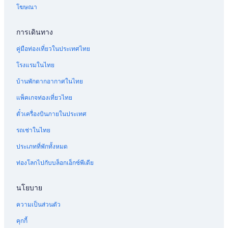
โฆษณา
ว
ป
น
โ
อ
ริ
เ
ต
ล์
ง
ล
วิ
การเดินทาง
ค
ก
ค
ส
ทู
อ
ส์
ต
คู่มือท่องเที่ยวในประเทศไทย
ส
ล์
า
เ
ฟ
ส์
โรงแรมในไทย
ต
วี
ที่
บ้านพักตากอากาศในไทย
เ
ค
พั
ดี
!
ก
แพ็คเกจท่องเที่ยวไทย
ย
ส
มี
ม
ตู
ส
ตั๋วเครื่องบินภายในประเทศ
พู
ดิ
น
ล
โ
า
รถเช่าในไทย
ส
อ
ม
ป
วิ
ก
ประเภทที่พักทั้งหมด
า
ล
อ
ท่องโลกไปกับบล็อกเอ็กซ์พีเดีย
ส
ล่
ล์
ป
า
ฟ
อ
พ
ใ
นโยบาย
ร์
ร้
จ
ต
อ
ก
ความเป็นส่วนตัว
ค
ม
ล
อ
เ
า
คุกกี้