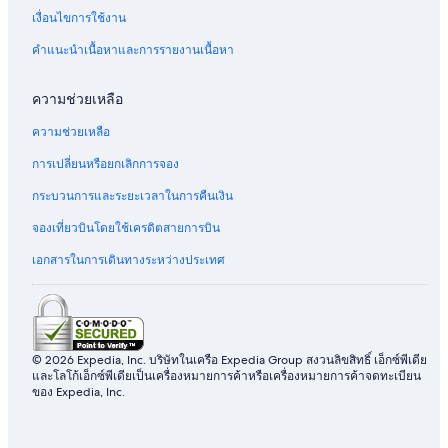
ร์
ท
ง
เงื่อนไขการใช้งาน
ท
อ
ฟิ
เ
นิ
คำแนะนำเนื้อหาและการรายงานเนื้อหา
ร
ก
ส
ซ์
N
ความช่วยเหลือ
6
8
ความช่วยเหลือ
2
0
การเปลี่ยนหรือยกเลิกการจอง
กระบวนการและระยะเวลาในการคืนเงิน
จองเที่ยวบินโดยใช้เครดิตสายการบิน
เอกสารในการเดินทางระหว่างประเทศ
© 2026 Expedia, Inc. บริษัทในเครือ Expedia Group สงวนลิขสิทธิ์ เอ็กซ์พีเดีย
และโลโก้เอ็กซ์พีเดียเป็นเครื่องหมายการค้าหรือเครื่องหมายการค้าจดทะเบียน
ของ Expedia, Inc.