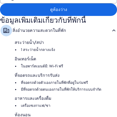
สิ่งอำนวยความสะดวกอื่นๆ ภายในห้องพักได้แก่
เครื่องซักผ้า/เครื่องอบผ้า เตารีด/โต๊ะรีดผ้า และน้ำยาซักผ้า
ดูห้องว่าง
สมาร์ททีวี 65 นิ้ว พร้อม ช่องเคเบิล
ข้อมูลเพิ่มเติมเกี่ยวกับที่พักนี้
สิ่งอำนวยความสะดวกในที่พัก
สระว่ายน้ำ/สปา
1 สระว่ายน้ำกลางแจ้ง
อินเทอร์เน็ต
ในอพาร์ตเมนต์มี: Wi-Fi ฟรี
ที่จอดรถและบริการรับส่ง
ที่จอดรถด้วยตัวเองภายในที่พักที่อยู่ในร่มฟรี
มีที่จอดรถด้วยตนเองภายในที่พักให้บริการแบบจำกัด
อาหารและเครื่องดื่ม
เครื่องชงกาแฟ/ชา
ห้องนอน