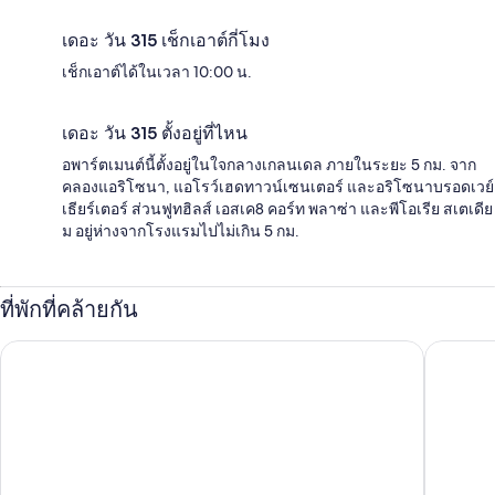
เดอะ วัน 315 เช็กเอาต์กี่โมง
เช็กเอาต์ได้ในเวลา 10:00 น.
เดอะ วัน 315 ตั้งอยู่ที่ไหน
อพาร์ตเมนต์นี้ตั้งอยู่ในใจกลางเกลนเดล ภายในระยะ 5 กม. จาก
คลองแอริโซนา, แอโรว์เฮดทาวน์เซนเตอร์ และอริโซนาบรอดเวย์
เธียร์เตอร์ ส่วนฟูทฮิลส์ เอสเค8 คอร์ท พลาซ่า และพีโอเรีย สเตเดีย
ม อยู่ห่างจากโรงแรมไปไม่เกิน 5 กม.
ที่พักที่คล้ายกัน
โมเทล 6 ฟีนิกซ์, AZ – สกาย ฮาร์เบอร์
โซเนสตา 