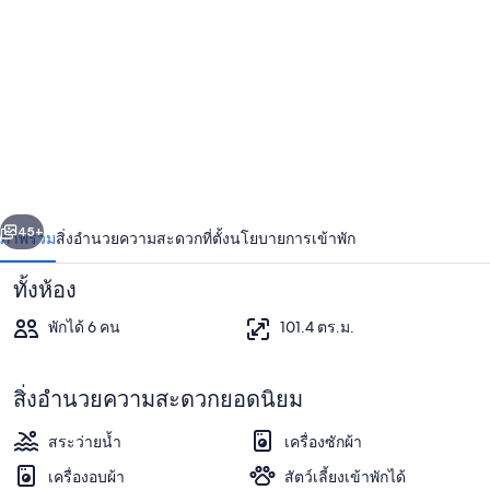
ภาพ
เดอะ
วัน
315
่อน
ถัดไป
น้า
45+
ภาพรวม
สิ่งอำนวยความสะดวก
ที่ตั้ง
นโยบายการเข้าพัก
ทั้งห้อง
พักได้ 6 คน
101.4 ตร.ม.
สิ่งอำนวยความสะดวกยอดนิยม
สระว่ายน้ำ
เครื่องซักผ้า
ภายใน
เครื่องอบผ้า
สัตว์เลี้ยงเข้าพักได้