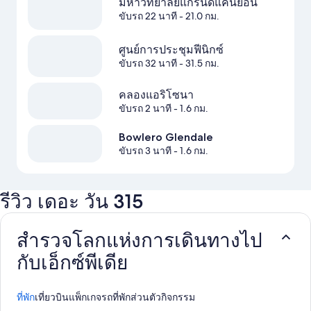
มหาวิทยาลัยแกรนด์แคนยอน
ขับรถ 22 นาที
- 21.0 กม.
ศูนย์การประชุมฟีนิกซ์
ขับรถ 32 นาที
- 31.5 กม.
คลองแอริโซนา
ขับรถ 2 นาที
- 1.6 กม.
Bowlero Glendale
ขับรถ 3 นาที
- 1.6 กม.
รีวิว เดอะ วัน 315
สำรวจโลกแห่งการเดินทางไป
กับเอ็กซ์พีเดีย
ที่พัก
เที่ยวบิน
แพ็กเกจ
รถ
ที่พักส่วนตัว
กิจกรรม