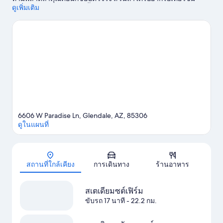
สถานที่ท่องเที่ยวชื่อดังในพื้นที่ ต้องนี่เลย ซิกซ์แฟลกส์ฮอร์ริเคนฮาร์
ดูเพิ่มเติม
เบอร์ฟีนิกซ์ ถ้าใครกำลังมองหากิจกรรมหรือเกมสนุกๆ ต้องลองไปที่
พีโอเรียสปอร์ตคอมเพล็กซ์ หรือ สเตเดียมซต์เฟิร์ม
ดูคู่มือท่องเที่ยว เก
ลนเดล
ดูอพาร์ตเมนต์เพิ่มเติมใน ฟินิกซ์
6606 W Paradise Ln, Glendale, AZ, 85306
ดูในแผนที่
แผนที่
สถานที่ใกล้เคียง
การเดินทาง
ร้านอาหาร
สเตเดียมซต์เฟิร์ม
ขับรถ 17 นาที
- 22.2 กม.