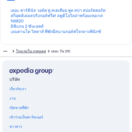
ลิ
เดอะ คาร์ดินัล วอล์ค ทู สเตเดียม พูล สปา สปอร์ตคอร์ท
ง
ลิ
สก็อตส์เดลสปริงกอล์ฟวีค! สตูดิโอวิลล่าพร้อมเทอเรส
ก์
ง
N6820
ม
ก์
ลิ
มิชิแกน 2 ซันเลคส์
า
ม
ง
ลิ
เอนคานโต วิสตาส์ ที่พักมีสนามกอล์ฟใจกลางฟินิกซ์
ต
า
ก์
ง
ร
ต
ม
ก์
ฐ
ร
า
ม
โรงแรมใน เกลนเดล
เดอะ วัน 315
า
ฐ
ต
า
น
า
ร
ต
สำ
น
ฐ
ร
ห
สำ
า
ฐ
รั
ห
น
า
บ
รั
สำ
น
บริษัท
เ
บ
ห
สำ
เกี่ยวกับเรา
ด
ส
รั
ห
อ
ก็
บ
รั
งาน
ะ
อ
มิ
บ
ค
ต
ชิ
เ
เปิดขายที่พัก
า
ส์
แ
อ
ร์
เ
ก
น
เข้าร่วมเป็นพาร์ทเนอร์
ดิ
ด
น
ค
นั
ล
2
า
ข่าวสาร
ล
ส
ซั
น