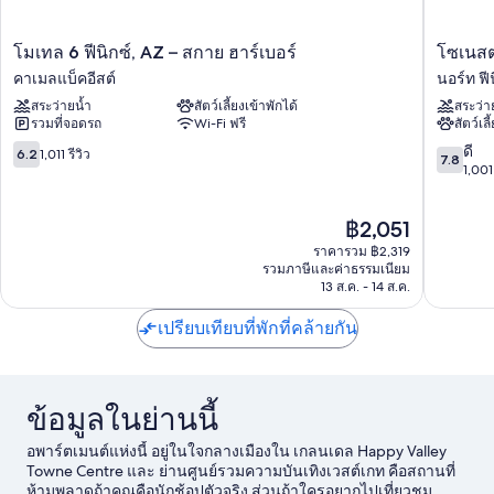
โม
โซ
โมเทล 6 ฟีนิกซ์, AZ – สกาย ฮาร์เบอร์
โซเนสตา
เทล
เนส
คาเมลแบ็คอีสต์
นอร์ท ฟี
6
ตา
สระว่ายน้ำ
สัตว์เลี้ยงเข้าพักได้
สระว่า
ฟีนิกซ์,
ซิม
รวมที่จอดรถ
Wi-Fi ฟรี
สัตว์เลี
AZ
พลี
–
สวี
6.2
7.8
ดี
6.2
1,011 รีวิว
7.8
สกาย
ทส์
จาก
จาก
1,001 
ฮาร์
ฟีนิกซ์
10,
10,
เบอร์
เก
1,011
ดี,
ราคา
฿2,051
คา
ลน
รีวิว
1,001
ปัจจุบัน
เมล
เดล
รีวิว
ราคารวม ฿2,319
คือ
แบ็
นอร์ท
รวมภาษีและค่าธรรมเนียม
฿2,051
คอีสต์
13 ส.ค. - 14 ส.ค.
ฟีนิกซ์
เปรียบเทียบที่พักที่คล้ายกัน
ข้อมูลในย่านนี้
อพาร์ตเมนต์แห่งนี้ อยู่ในใจกลางเมืองใน เกลนเดล Happy Valley
Towne Centre และ ย่านศูนย์รวมความบันเทิงเวสต์เกท คือสถานที่
ห้ามพลาดถ้าคุณคือนักช้อปตัวจริง ส่วนถ้าใครอยากไปเที่ยวชม