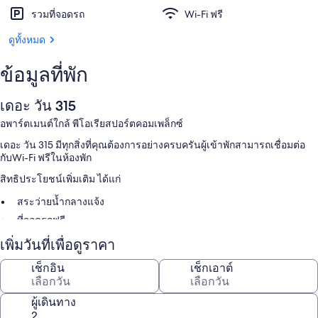
รวมที่จอดรถ
Wi-Fi ฟรี
ดูทั้งหมด
ข้อมูลที่พัก
เดอะ วัน 315
อพาร์ตเมนต์ใกล้ พีโอเรียสปอร์ตคอมเพล็กซ์
เดอะ วัน 315 มีทุกสิ่งที่คุณต้องการอย่างครบครันผู้เข้าพักสามารถเชื่อมต่อ
กับWi-Fi ฟรีในห้องพัก
สิทธิประโยชน์เพิ่มเติม ได้แก่
สระว่ายน้ำกลางแจ้ง
ที่จอดรถฟรี
ที่พักปลอดบุหรี่
เพิ่มวันที่เพื่อดูราคา
สิ่งอำนวยความสะดวกในห้องพัก
เช็กอิน
เช็กเอาต์
ห้องพักทั้งหมดที่ เดอะ วัน 315 มาพร้อมสิ่งอำนวยความสะดวก เช่น บริการ
Wi-Fi ฟรี
ผู้เดินทาง