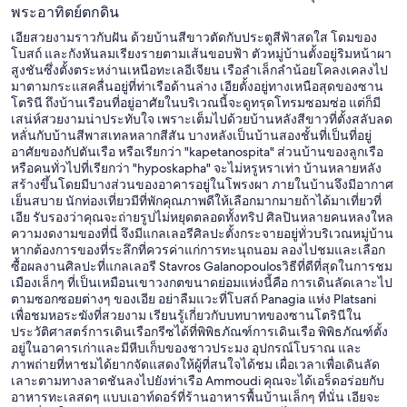
พระอาทิตย์ตกดิน
เอียสวยงามราวกับฝัน ด้วยบ้านสีขาวตัดกับประตูสีฟ้าสดใส โดมของ
โบสถ์ และกังหันลมเรียงรายตามเส้นขอบฟ้า ตัวหมู่บ้านตั้งอยู่ริมหน้าผา
สูงชันซึ่งตั้งตระหง่านเหนือทะเลอีเจียน เรือลำเล็กลำน้อยโคลงเคลงไป
มาตามกระแสคลื่นอยู่ที่ท่าเรือด้านล่าง เอียตั้งอยู่ทางเหนือสุดของซาน
โตรินี ถึงบ้านเรือนที่อยู่อาศัยในบริเวณนี้จะดูทรุดโทรมซอมซ่อ แต่ก็มี
เสน่ห์สวยงามน่าประทับใจ เพราะเต็มไปด้วยบ้านหลังสีขาวที่ตั้งสลับลด
หลั่นกับบ้านสีพาสเทลหลากสีสัน บางหลังเป็นบ้านสองชั้นที่เป็นที่อยู่
อาศัยของกัปตันเรือ หรือเรียกว่า "kapetanospita" ส่วนบ้านของลูกเรือ
หรือคนทั่วไปที่เรียกว่า "hyposkapha" จะไม่หรูหราเท่า บ้านหลายหลัง
สร้างขึ้นโดยมีบางส่วนของอาคารอยู่ในโพรงผา ภายในบ้านจึงมีอากาศ
เย็นสบาย นักท่องเที่ยวมีที่พักคุณภาพดีให้เลือกมากมายถ้าได้มาเที่ยวที่
เอีย รับรองว่าคุณจะถ่ายรูปไม่หยุดตลอดทั้งทริป ศิลปินหลายคนหลงใหล
ความงดงามของที่นี่ จึงมีแกลเลอรีศิลปะตั้งกระจายอยู่ทั่วบริเวณหมู่บ้าน
หากต้องการของที่ระลึกที่ควรค่าแก่การทะนุถนอม ลองไปชมและเลือก
ซื้อผลงานศิลปะที่แกลเลอรี Stavros Galanopoulosวิธีที่ดีที่สุดในการชม
เมืองเล็กๆ ที่เป็นเหมือนเขาวงกตขนาดย่อมแห่งนี้คือ การเดินลัดเลาะไป
ตามซอกซอยต่างๆ ของเอีย อย่าลืมแวะที่โบสถ์ Panagia แห่ง Platsani
เพื่อชมหอระฆังที่สวยงาม เรียนรู้เกี่ยวกับบทบาทของซานโตรินีใน
ประวัติศาสตร์การเดินเรือกรีซได้ที่พิพิธภัณฑ์การเดินเรือ พิพิธภัณฑ์ตั้ง
อยู่ในอาคารเก่าและมีหีบเก็บของชาวประมง อุปกรณ์โบราณ และ
ภาพถ่ายที่หาชมได้ยากจัดแสดงให้ผู้ที่สนใจได้ชม เผื่อเวลาเพื่อเดินลัด
เลาะตามทางลาดชันลงไปยังท่าเรือ Ammoudi คุณจะได้เอร็ดอร่อยกับ
อาหารทะเลสดๆ แบบเอาท์ดอร์ที่ร้านอาหารพื้นบ้านเล็กๆ ที่นั่น เอียจะ