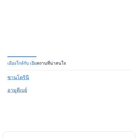
เมืองใกล้กับ เอีย
สถานที่น่าสนใจ
ซานโตรินี
อามูดีเบย์