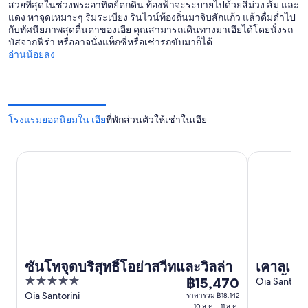
สวยที่สุดในช่วงพระอาทิตย์ตกดิน ท้องฟ้าจะระบายไปด้วยสีม่วง ส้ม และ
แดง หาจุดเหมาะๆ ริมระเบียง รินไวน์ท้องถิ่นมาจิบสักแก้ว แล้วดื่มด่ำไป
กับทัศนียภาพสุดตื่นตาของเอีย คุณสามารถเดินทางมาเอียได้โดยนั่งรถ
บัสจากฟีร่า หรืออาจนั่งแท็กซี่หรือเช่ารถขับมาก็ได้
อ่านน้อยลง
โรงแรมยอดนิยมใน เอีย
ที่พักส่วนตัวให้เช่าในเอีย
ซันโทจุดบริสุทธิ์โอย่าสวีทและวิลล่า
เคาลเดระพรีเม
ซันโทจุดบริสุทธิ์โอย่าสวีทและวิลล่า
เคาลเดระ
5
฿15,470
เท่านั้น
Oia Santori
ราคา
out
Oia Santorini
ราคารวม ฿18,142
฿15,470
10 ส.ค. - 11 ส.ค.