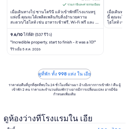
of
ต่อ
รวมภาษีและค่าธรรมเนียม
5
คืน
เมื่อเดินทางไป ซานโตรินี แล้วเข้าพักที่โรงแรมหรู
เมื่อเดินทาง
เข้า
แห่งนี้ คุณจะได้เพลิดเพลินกับสิ่งอำนวยความ
นี้ คุณจะได
สะดวก/ไฮไลท์ เช่น อาหารเช้าฟรี, Wi-Fi ฟรี และ ที่
ไฮไลท์ เช่น 
พัก
จอดรถฟรี ผู้เข้าพักที่จองกับเรารีวิวว่าชอบสระว่าย
น้ำกลางแจ้ง ผ
10
น้ำและพนักงานเป็นพิเศษ ...
พนักงานเป็นพ
9.6
/
10
ไร้ที่ติ! (537 รีวิว)
ส.ค.
"Incredible property, start to finish - it was a 10!"
ถึง
รีวิวเมื่อ 5 ส.ค. 2026
11
ส.ค.
ดูที่พัก ทั้ง 998 แห่ง ใน เอีย
ราคาต่อคืนที่ถูกที่สุดที่พบใน 24 ชั่วโมงที่ผ่านมา อ้างอิงจากการเข้าพัก 1 คืน ผู้
เข้าพัก 2 คน ราคาและจำนวนห้องพักว่างอาจมีการเปลี่ยนแปลง อาจมีข้อ
กำหนดเพิ่มเติม
ดูห้องว่างที่โรงแรมใน เอีย