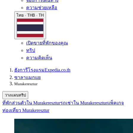
จองการเดินทาง
ความช่วยเหลือ
ไทย · THB · TH
เปิดขายที่พักของคุณ
ทริป
ความคิดเห็น
ฮังการี
โรงแรม
Expedia.co.th
ซาลาแมกแย
Murakeresztur
วางแผนทริป
ที่พักส่วนตัวใน Murakeresztur
รถเช่าใน Murakeresztur
แพ็คเกจ
ท่องเที่ยว Murakeresztur