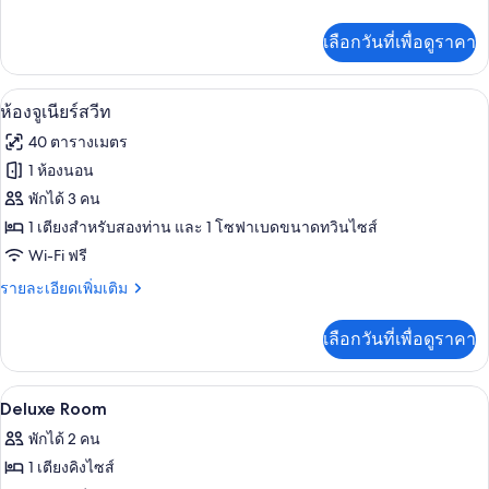
ละเอียด
ลัก
เพิ่ม
เลือกวันที่เพื่อดูราคา
เติม
ซ์
เกี่ยว
ซิงเกิล
กับ
ห้องจูเนียร์สวีท | เครื่องนอนระดับพรีเมี
เปิด
5
ห้อง
ห้องจูเนียร์สวีท
ดี
ภาพถ่าย
40 ตารางเมตร
ลัก
ทั้งหมด
ซ์
1 ห้องนอน
ซิงเกิล
ของ
พักได้ 3 คน
ห้อง
1 เตียงสำหรับสองท่าน และ 1 โซฟาเบดขนาดทวินไซส์
Wi-Fi ฟรี
จู
ราย
รายละเอียดเพิ่มเติม
เนียร์
ละเอียด
สวีท
เพิ่ม
เลือกวันที่เพื่อดูราคา
เติม
เกี่ยว
กับ
เครื่องนอนระดับพรีเมียม, ผ้านวมขนเป็ด, 
เปิด
11
ห้อง
Deluxe Room
จู
ภาพถ่าย
พักได้ 2 คน
เนียร์
ทั้งหมด
สวี
1 เตียงคิงไซส์
ท