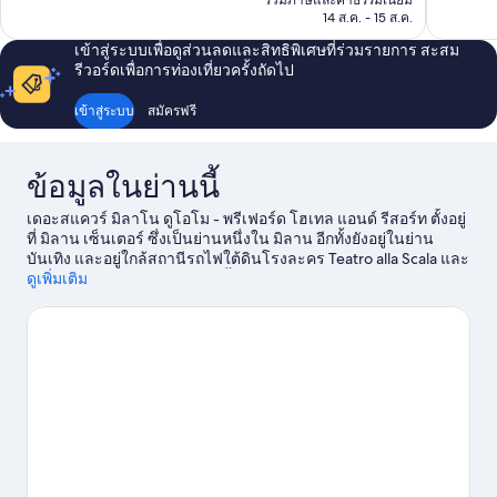
รวมภาษีและค่าธรรมเนียม
756
รีวิว
฿4,998
14 ส.ค. - 15 ส.ค.
รีวิว
เข้าสู่ระบบเพื่อดูส่วนลดและสิทธิพิเศษที่ร่วมรายการ สะสม
รีวอร์ดเพื่อการท่องเที่ยวครั้งถัดไป
เข้าสู่ระบบ
สมัครฟรี
ข้อมูลในย่านนี้
เดอะสแควร์ มิลาโน ดูโอโม - พรีเฟอร์ด โฮเทล แอนด์ รีสอร์ท ตั้งอยู่
ที่ มิลาน เซ็นเตอร์ ซึ่งเป็นย่านหนึ่งใน มิลาน อีกทั้งยังอยู่ในย่าน
บันเทิง และอยู่ใกล้สถานีรถไฟใต้ดินโรงละคร Teatro alla Scala และ
พิพิธภัณฑ์แห่งพระกระยาหารมื้อสุดท้าย คือสถานที่ท่องเที่ยวทาง
ดูเพิ่มเติม
วัฒนธรรมที่ไม่ควรพลาดในย่านนี้ ส่วนสวรรค์สำหรับขาช้อปก็ต้อง
เป็น ย่านแฟชั่น Via Montenapoleone และ Galleria Vittorio
Emanuele II โบสถ์ซานตามารีอาเดลเลกราซีเอ เป็นสถานที่แนะนำ
อีกหนึ่งแห่งที่ไม่ควรพลาดนักเดินทางชื่นชอบทำเลที่เป็น
จุดศูนย์กลางของโรงแรมแห่งนี้
ดูคู่มือท่องเที่ยว มิลาน