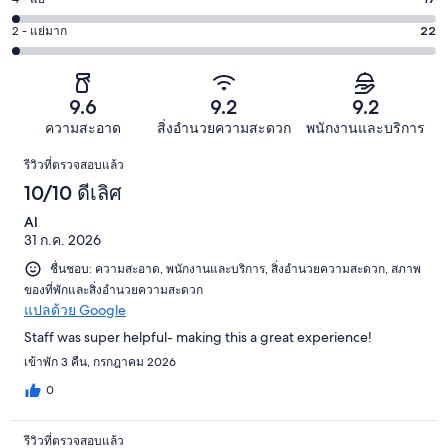
คะแนน
ดี
-
718
4
188
2 - แย่มาก
22
คะแนน
พอใช้
จาก
-
จาก
2
63
1008
แย่
1008
-
จาก
รีวิว
17
รีวิว
แย่
9.6
9.2
9.2
1008
จาก
มาก
รีวิว
ความสะอาด
สิ่งอำนวยความสะดวก
พนักงานและบริการ
1008
22
รีวิว
รีวิว
รีวิวที่ตรวจสอบแล้ว
จาก
10/10 ดีเลิศ
1008
รีวิว
Al
31 ก.ค. 2026
ชื่นชอบ: ความสะอาด, พนักงานและบริการ, สิ่งอำนวยความสะดวก, สภาพ
ของที่พักและสิ่งอำนวยความสะดวก
แปลด้วย Google
Staff was super helpful- making this a great experience!
เข้าพัก 3 คืน, กรกฎาคม 2026
0
รีวิวที่ตรวจสอบแล้ว