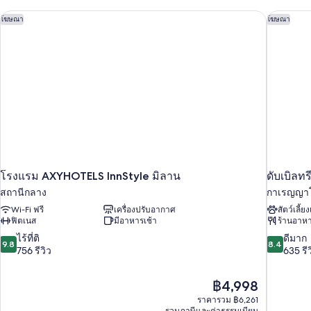
ระเบียง,
เอ็กซ์
คลู
โรงแรม AXYHOTELS InnStyle มิลาน
ดับเบิลทร
วิว
โฆษณา
โฆษณา
ซีฟ
เมือง
ดับเบิล
หรือ
ทวิ
น,
ระเบียง,
วิว
เมือง
โรงแรม AXYHOTELS InnStyle มิลาน
ดับเบิลท
สถานีกลาง
กาเรญญา
Wi-Fi ฟรี
เครื่องปรับอากาศ
สัตว์เลี้ย
ฟิตเนส
มีอาหารเช้า
ร้านอาห
9.8
8.4
ไร้ที่ติ
ดีมาก
9.8
8.4
จาก
จาก
756 รีวิว
635 รีว
10,
10,
ไร้
ดี
ราคา
฿4,998
ที่
มาก,
ปัจจุบัน
ติ,
635
ราคารวม ฿6,261
คือ