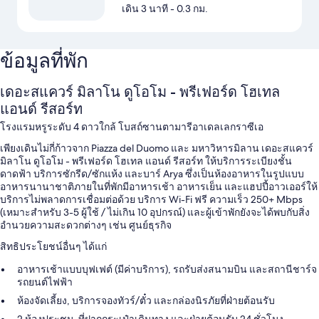
เดิน 3 นาที
- 0.3 กม.
ข้อมูลที่พัก
เดอะสแควร์ มิลาโน ดูโอโม - พรีเฟอร์ด โฮเทล
แอนด์ รีสอร์ท
โรงแรมหรูระดับ 4 ดาวใกล้ โบสถ์ซานตามารีอาเดลเลกราซีเอ
เพียงเดินไม่กี่ก้าวจาก Piazza del Duomo และ มหาวิหารมิลาน เดอะสแควร์
มิลาโน ดูโอโม - พรีเฟอร์ด โฮเทล แอนด์ รีสอร์ท ให้บริการระเบียงชั้น
ดาดฟ้า บริการซักรีด/ซักแห้ง และบาร์ Arya ซึ่งเป็นห้องอาหารในรูปแบบ
อาหารนานาชาติภายในที่พักมีอาหารเช้า อาหารเย็น และแฮปปี้อาวเออร์ให้
บริการไม่พลาดการเชื่อมต่อด้วย บริการ Wi-Fi ฟรี ความเร็ว 250+ Mbps
(เหมาะสำหรับ 3-5 ผู้ใช้ / ไม่เกิน 10 อุปกรณ์) และผู้เข้าพักยังจะได้พบกับสิ่ง
อำนวยความสะดวกต่างๆ เช่น ศูนย์ธุรกิจ
สิทธิประโยชน์อื่นๆ ได้แก่
อาหารเช้าแบบบุฟเฟต์ (มีค่าบริการ), รถรับส่งสนามบิน และสถานีชาร์จ
รถยนต์ไฟฟ้า
ห้องจัดเลี้ยง, บริการจองทัวร์/ตั๋ว และกล่องนิรภัยที่ฝ่ายต้อนรับ
2 ห้องประชุม, ที่ฝากกระเป๋าเดินทาง และฝ่ายต้อนรับ 24 ชั่วโมง