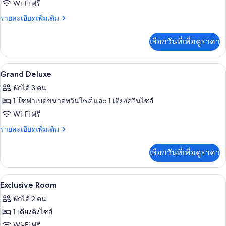
ของ
Wi-Fi ฟรี
Deluxe
ราย
รายละเอียดเพิ่มเติม
Room
ละเอียด
เพิ่ม
เลือกวันที่เพื่อดูราคา
เติม
เกี่ยว
กับ
เครื่องนอนระดับพรีเมียม, ผ้านวมขนเป็ด, 
เปิด
10
Deluxe
Grand Deluxe
Room
ภาพถ่าย
พักได้ 3 คน
ทั้งหมด
1 โซฟาเบดขนาดทวินไซส์ และ 1 เตียงควีนไซส์
ของ
Wi-Fi ฟรี
Grand
ราย
รายละเอียดเพิ่มเติม
Deluxe
ละเอียด
เพิ่ม
เลือกวันที่เพื่อดูราคา
เติม
เกี่ยว
กับ
เครื่องนอนระดับพรีเมียม, ผ้านวมขนเป็ด, 
เปิด
9
Grand
Exclusive Room
Deluxe
ภาพถ่าย
พักได้ 2 คน
ทั้งหมด
1 เตียงคิงไซส์
ของ
Wi-Fi ฟรี