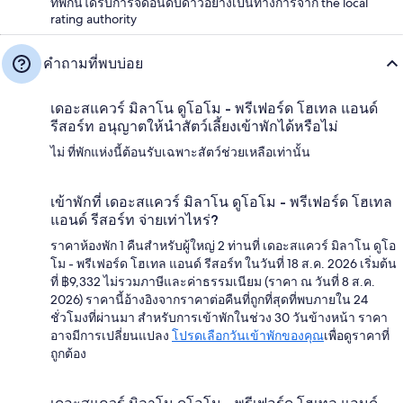
ที่พักนี้ได้รับการจัดอันดับดาวอย่างเป็นทางการจาก the local
rating authority
คำถามที่พบบ่อย
เดอะสแควร์ มิลาโน ดูโอโม - พรีเฟอร์ด โฮเทล แอนด์
รีสอร์ท อนุญาตให้นำสัตว์เลี้ยงเข้าพักได้หรือไม่
ไม่ ที่พักแห่งนี้ต้อนรับเฉพาะสัตว์ช่วยเหลือเท่านั้น
เข้าพักที่ เดอะสแควร์ มิลาโน ดูโอโม - พรีเฟอร์ด โฮเทล
แอนด์ รีสอร์ท จ่ายเท่าไหร่?
ราคาห้องพัก 1 คืนสำหรับผู้ใหญ่ 2 ท่านที่ เดอะสแควร์ มิลาโน ดูโอ
โม - พรีเฟอร์ด โฮเทล แอนด์ รีสอร์ท ในวันที่ 18 ส.ค. 2026 เริ่มต้น
ที่ ฿9,332 ไม่รวมภาษีและค่าธรรมเนียม (ราคา ณ วันที่ 8 ส.ค.
2026) ราคานี้อ้างอิงจากราคาต่อคืนที่ถูกที่สุดที่พบภายใน 24
ชั่วโมงที่ผ่านมา สำหรับการเข้าพักในช่วง 30 วันข้างหน้า ราคา
อาจมีการเปลี่ยนแปลง
โปรดเลือกวันเข้าพักของคุณ
เพื่อดูราคาที่
ถูกต้อง