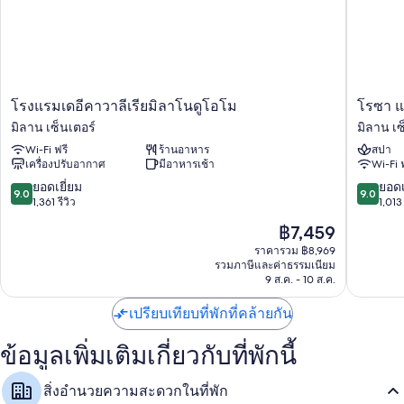
โรง
โรซา
โรงแรมเดอีคาวาลีเรียมิลาโนดูโอโม
โรซา แ
แรม
แก
มิลาน เซ็นเตอร์
มิลาน เซ
เด
รนด์
Wi-Fi ฟรี
ร้านอาหาร
สปา
อี
มิ
เครื่องปรับอากาศ
มีอาหารเช้า
Wi-Fi 
คา
ลาโน
วา
-
9.0
9.0
ยอดเยี่ยม
ยอดเ
9.0
9.0
ลี
ส
จาก
จาก
1,361 รีวิว
1,013 
เรียมิ
ตาร์
10,
10,
ราคา
฿7,459
ลา
โฮ
ยอด
ยอด
ปัจจุบัน
โน
เท
เยี่ยม,
เยี่ยม,
ราคารวม ฿8,969
คือ
ดู
รวมภาษีและค่าธรรมเนียม
ลส์
1,361
1,013
฿7,459
9 ส.ค. - 10 ส.ค.
โอโม
คอลเล
รีวิว
รีวิว
มิ
ซี
เปรียบเทียบที่พักที่คล้ายกัน
ลาน
โอเน
เซ็นเตอร์
มิ
ลาน
ข้อมูลเพิ่มเติมเกี่ยวกับที่พักนี้
เซ็นเตอร
สิ่งอำนวยความสะดวกในที่พัก