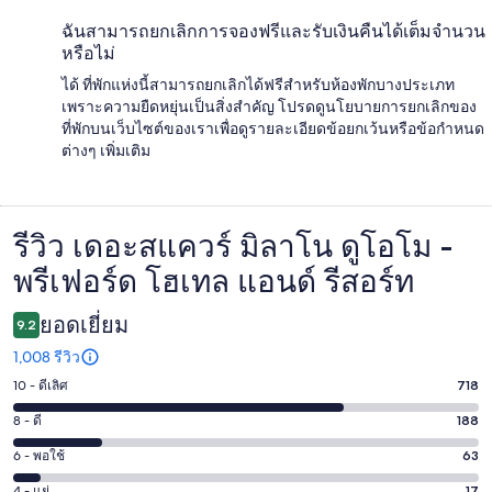
ฉันสามารถยกเลิกการจองฟรีและรับเงินคืนได้เต็มจำนวน
หรือไม่
ได้ ที่พักแห่งนี้สามารถยกเลิกได้ฟรีสำหรับห้องพักบางประเภท
เพราะความยืดหยุ่นเป็นสิ่งสำคัญ โปรดดูนโยบายการยกเลิกของ
ที่พักบนเว็บไซต์ของเราเพื่อดูรายละเอียดข้อยกเว้นหรือข้อกำหนด
ต่างๆ เพิ่มเติม
รีวิว เดอะสแควร์ มิลาโน ดูโอโม -
รีวิว
พรีเฟอร์ด โฮเทล แอนด์ รีสอร์ท
ยอดเยี่ยม
9.2
1,008 รีวิว
10 - ดีเลิศ
718
คะแนน
10
8 - ดี
188
คะแนน
-
8
6 - พอใช้
63
คะแนน
ดี
-
6
เลิศ
4 - แย่
17