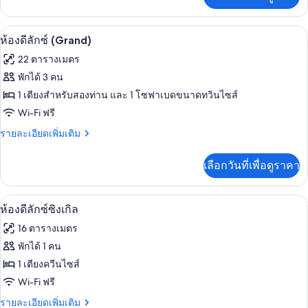
เติม
ซีฟ
เกี่ยว
ดับเบิล
กับ
ห้องดีลักซ์ (Grand) | เครื่องนอนระดับพรี
เปิด
6
ห้อง
ห้องดีลักซ์ (Grand)
เอ็กซ์
ภาพถ่าย
22 ตารางเมตร
คลู
ทั้งหมด
ซีฟ
พักได้ 3 คน
ดับเบิล
ของ
1 เตียงสำหรับสองท่าน และ 1 โซฟาเบดขนาดทวินไซส์
ห้อง
Wi-Fi ฟรี
ดี
ราย
รายละเอียดเพิ่มเติม
ละเอียด
ลัก
เพิ่ม
เลือกวันที่เพื่อดูราคา
เติม
ซ์
เกี่ยว
(Grand)
กับ
ห้องดีลักซ์ซิงเกิล | เครื่องนอนระดับพรีเม
เปิด
4
ห้อง
ห้องดีลักซ์ซิงเกิล
ดี
ภาพถ่าย
16 ตารางเมตร
ลัก
ทั้งหมด
ซ์
พักได้ 1 คน
(Grand)
ของ
1 เตียงควีนไซส์
ห้อง
Wi-Fi ฟรี
ดี
ราย
รายละเอียดเพิ่มเติม