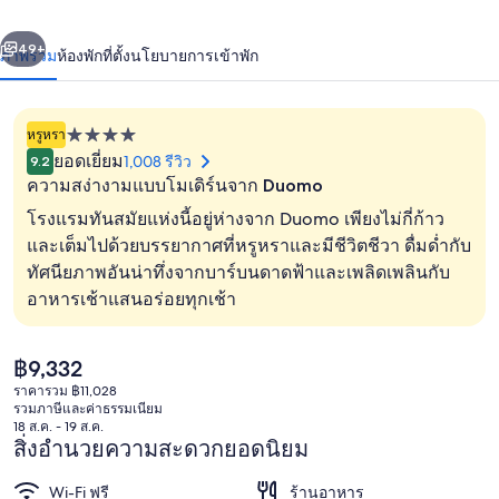
ร์
่อน
ถัดไป
น้า
49+
ภาพรวม
ห้องพัก
ที่ตั้ง
นโยบายการเข้าพัก
มิ
ลาโน
หรูหรา
ที่พัก
ดู
ยอดเยี่ยม
1,008 รีวิว
9.2
4.0
ความสง่างามแบบโมเดิร์นจาก Duomo
โอโม
ดาว
โรงแรมทันสมัยแห่งนี้อยู่ห่างจาก Duomo เพียงไม่กี่ก้าว
-
และเต็มไปด้วยบรรยากาศที่หรูหราและมีชีวิตชีวา ดื่มด่ำกับ
พรี
ทัศนียภาพอันน่าทึ่งจากบาร์บนดาดฟ้าและเพลิดเพลินกับ
ดาดฟ้า
อาหารเช้าแสนอร่อยทุกเช้า
เฟอร์
ด
ราคา
฿9,332
ปัจจุบัน
ราคารวม ฿11,028
โฮ
฿9,332
รวมภาษีและค่าธรรมเนียม
18 ส.ค. - 19 ส.ค.
เทล
สิ่งอำนวยความสะดวกยอดนิยม
แอนด์
Wi-Fi ฟรี
ร้านอาหาร