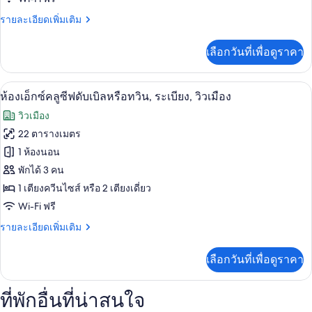
Exclusive
ราย
รายละเอียดเพิ่มเติม
Room
ละเอียด
เพิ่ม
เลือกวันที่เพื่อดูราคา
เติม
เกี่ยว
กับ
ห้องเอ็กซ์คลูซีฟดับเบิลหรือทวิน, ระเบียง
เปิด
4
Exclusive
ห้องเอ็กซ์คลูซีฟดับเบิลหรือทวิน, ระเบียง, วิวเมือง
Room
ภาพถ่าย
วิวเมือง
ทั้งหมด
22 ตารางเมตร
ของ
1 ห้องนอน
ห้อง
พักได้ 3 คน
1 เตียงควีนไซส์ หรือ 2 เตียงเดี่ยว
เอ็กซ์
Wi-Fi ฟรี
คลู
ราย
รายละเอียดเพิ่มเติม
ซีฟ
ละเอียด
ดับเบิล
เพิ่ม
เลือกวันที่เพื่อดูราคา
เติม
หรือ
เกี่ยว
กับ
ทวิน,
ที่พักอื่นที่น่าสนใจ
ห้อง