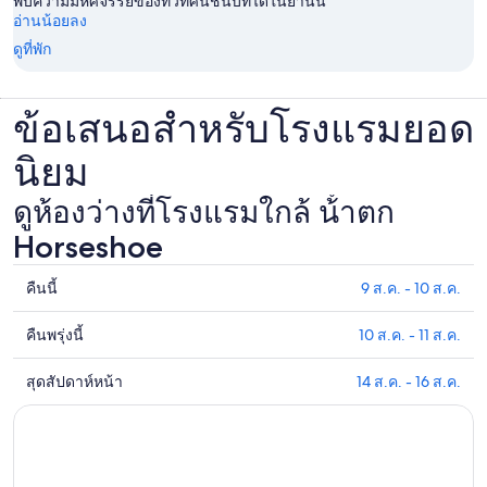
พบความมหัศจรรย์ของทิวทัศน์ชนบทได้ในย่านนี้
อ่านน้อยลง
ดูที่พัก
ข้อเสนอสำหรับโรงแรมยอด
นิยม
ดูห้องว่างที่โรงแรมใกล้ น้ําตก
Horseshoe
คืนนี้
9 ส.ค. - 10 ส.ค.
ดูรา
คา
คืนพรุ่งนี้
10 ส.ค. - 11 ส.ค.
ดูรา
ที่พัก
คา
ใกล้
สุดสัปดาห์หน้า
14 ส.ค. - 16 ส.ค.
ดูรา
ที่พัก
น้ํา
คา
ใกล้
ตก
ที่พัก
กับ
Horseshoe
ใกล้
น้ํา
สำหรับ