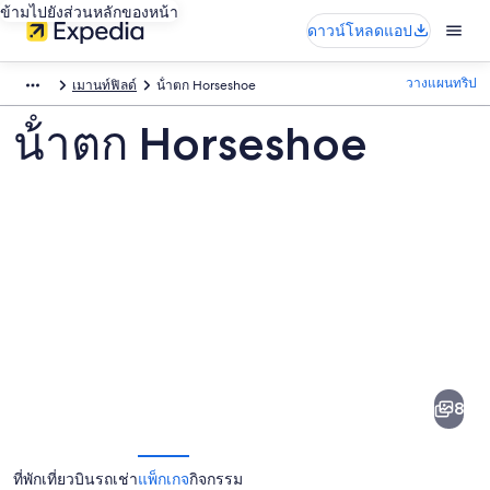
ข้ามไปยังส่วนหลักของหน้า
ดาวน์โหลดแอป
วางแผนทริป
เมานท์ฟิลด์
น้ําตก Horseshoe
น้ําตก Horseshoe
ภาพ
น้ํา
8
ตก
Horseshoe
ที่พัก
เที่ยวบิน
รถเช่า
แพ็กเกจ
กิจกรรม