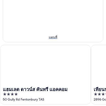
น้ํา
ตก
คืน
ตก
Horseshoe
นี้,
Horseshoe
สำหรับ
9
สำหรับ
คืน
ส.ค.
สุด
พรุ่ง
-
สัปดาห์
10
นี้,
หน้า,
ส.ค.
10
แผนที่
14
ส.ค.
ส.ค.
แฮมเลต ดาวน์ส คันทรี แอคคอม
เทียนนา 
-
-
11
16
ส.ค.
ส.ค.
แฮมเลต ดาวน์ส คันทรี แอคคอม
เทียน
4
3.5
out
out
50 Gully Rd Fentonbury TAS
2896 Go
of
of