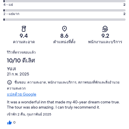
6
เลิศ
4 - แย่
2
คะแนน
ดี
-
104
4
36
2 - แย่มาก
2
คะแนน
พอใช้
จาก
-
จาก
2
2
146
แย่
146
-
จาก
รีวิว
2
รีวิว
แย่
9.4
8.6
9.2
146
จาก
มาก
รีวิว
ความสะอาด
ตำแหน่งที่ตั้ง
พนักงานและบริการ
146
2
รีวิว
รีวิว
รีวิวที่ตรวจสอบแล้ว
จาก
10/10 ดีเลิศ
146
รีวิว
YUJI
21 ก.พ. 2025
ชื่นชอบ: ความสะอาด, พนักงานและบริการ, สภาพของที่พักและสิ่งอำนวย
ความสะดวก
แปลด้วย Google
It was a wonderful inn that made my 40-year dream come true.
The tour was also amazing. I can truly recommend it.
เข้าพัก 2 คืน, กุมภาพันธ์ 2025
0