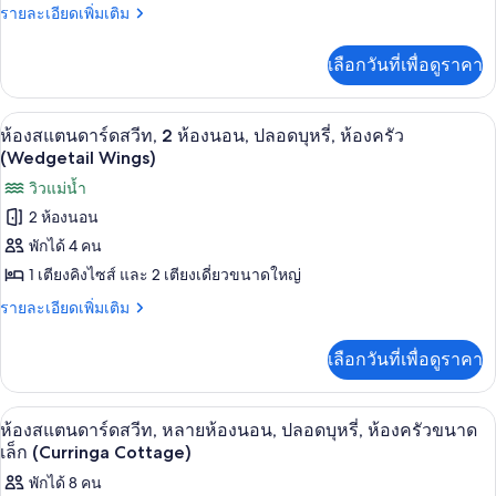
ราย
รายละเอียดเพิ่มเติม
มูน
ละเอียด
เพิ่ม
สตู
เลือกวันที่เพื่อดูราคา
เติม
ดิโอ,
เกี่ยว
กับ
ปลอด
ห้องสแตนดาร์ดสวีท, 2 ห้องนอน, ปลอดบุหร
เปิด
5
ฮัน
ห้องสแตนดาร์ดสวีท, 2 ห้องนอน, ปลอดบุหรี่, ห้องครัว
บุหรี่,
นี
ภาพถ่าย
(Wedgetail Wings)
มูน
ห้อง
ทั้งหมด
วิวแม่น้ำ
สตู
ดิ
ครัว
2 ห้องนอน
ของ
โอ,
พักได้ 4 คน
ขนาด
ปลอด
ห้อง
บุหรี่,
1 เตียงคิงไซส์ และ 2 เตียงเดี่ยวขนาดใหญ่
เล็ก
สแตนดาร์ด
ห้อง
ราย
(Seaglenest
รายละเอียดเพิ่มเติม
ครัว
สวีท,
ละเอียด
ขนาด
Studio)
2
เพิ่ม
เล็ก
เลือกวันที่เพื่อดูราคา
เติม
(Seaglenest
ห้อง
เกี่ยว
Studio)
นอน,
กับ
ห้องสแตนดาร์ดสวีท, หลายห้องนอน, ปลอดบ
เปิด
7
ห้อง
ห้องสแตนดาร์ดสวีท, หลายห้องนอน, ปลอดบุหรี่, ห้องครัวขนาด
ปลอด
สแตนดาร์ด
ภาพถ่าย
เล็ก (Curringa Cottage)
สวี
บุหรี่,
ทั้งหมด
พักได้ 8 คน
ท,