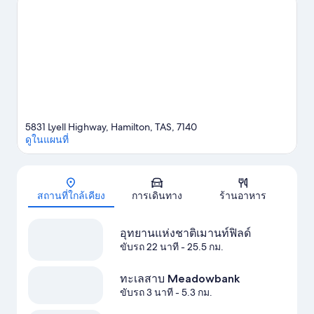
เพาะพันธุ์สัตว์น้ำและสวนพรรณไม้ Salmon Ponds Heritage นี่คือ
โอกาสให้คุณสนุกเร้าใจไปกับกิจกรรมเอาท์ดอร์อย่างว่ายน้ำ
ดูคู่มือ
ท่องเที่ยว แฮมิลตัน
ดูที่พักการท่องเที่ยวเชิงเกษตรเพิ่มเติมใน แฮมิลตัน
5831 Lyell Highway, Hamilton, TAS, 7140
ดูในแผนที่
แผนที่
สถานที่ใกล้เคียง
การเดินทาง
ร้านอาหาร
อุทยานแห่งชาติเมานท์ฟิลด์
ขับรถ 22 นาที
- 25.5 กม.
ทะเลสาบ Meadowbank
ขับรถ 3 นาที
- 5.3 กม.