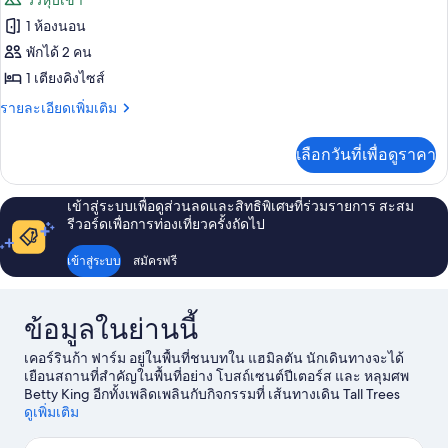
วิวหุบเขา
สวี
บุหรี่,
ทั้งหมด
ท,
1 ห้องนอน
ห้อง
2
ของ
พักได้ 2 คน
ห้อง
ครัว
นอน,
ดี
1 เตียงคิงไซส์
(Over
ปลอด
ลัก
ราย
รายละเอียดเพิ่มเติม
บุหรี่,
the
ละเอียด
ห้อง
ซ์
Back)
เพิ่ม
ครัว
เลือกวันที่เพื่อดูราคา
เติม
สตู
(Over
เกี่ยว
the
ดิโอ,
กับ
Back)
เข้าสู่ระบบเพื่อดูส่วนลดและสิทธิพิเศษที่ร่วมรายการ สะสม
ดี
เตียง
รีวอร์ดเพื่อการท่องเที่ยวครั้งถัดไป
ลัก
ซ์
คิง
เข้าสู่ระบบ
สมัครฟรี
สตู
ไซส์
ดิ
โอ,
1
ข้อมูลในย่านนี้
เตียง
เตียง
คิง
เคอร์รินก้า ฟาร์ม อยู่ในพื้นที่ชนบทใน แฮมิลตัน นักเดินทางจะได้
ไซส์
เยือนสถานที่สำคัญในพื้นที่อย่าง โบสถ์เซนต์ปีเตอร์ส และ หลุมศพ
1
Betty King อีกทั้งเพลิดเพลินกับกิจกรรมที่ เส้นทางเดิน Tall Trees
เตียง
และ สนามกอล์ฟและรีสอร์ท Ratho Farm Golf นักเดินทางควรแวะ
ดูเพิ่มเติม
ไปชม พิพิธภัณฑ์ประวัติศาสตร์กอล์ฟออสตราเลเซียน และ สถาน