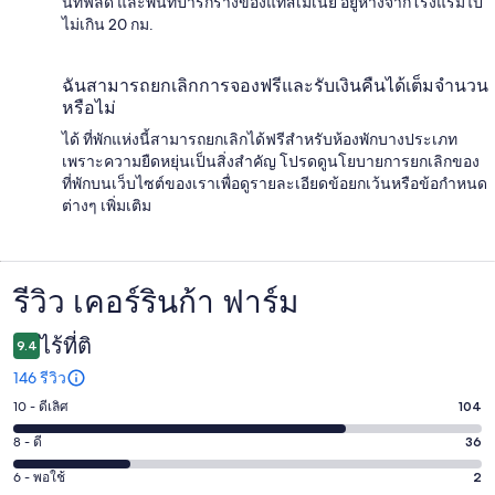
นท์ฟิลด์ และพื้นที่ป่ารกร้างของแทสเมเนีย อยู่ห่างจากโรงแรมไป
ไม่เกิน 20 กม.
ฉันสามารถยกเลิกการจองฟรีและรับเงินคืนได้เต็มจำนวน
หรือไม่
ได้ ที่พักแห่งนี้สามารถยกเลิกได้ฟรีสำหรับห้องพักบางประเภท
เพราะความยืดหยุ่นเป็นสิ่งสำคัญ โปรดดูนโยบายการยกเลิกของ
ที่พักบนเว็บไซต์ของเราเพื่อดูรายละเอียดข้อยกเว้นหรือข้อกำหนด
ต่างๆ เพิ่มเติม
รีวิว เคอร์รินก้า ฟาร์ม
รีวิว
ไร้ที่ติ
9.4
146 รีวิว
10 - ดีเลิศ
104
คะแนน
10
8 - ดี
36
คะแนน
-
8
6 - พอใช้
2
คะแนน
ดี
-