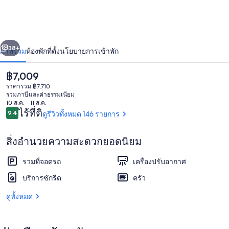
ริ
นก้า
่อน
ถัดไป
น้า
38+
ภาพรวม
ห้องพัก
ที่ตั้ง
นโยบายการเข้าพัก
ฟาร์ม
ราคา
฿7,009
ปัจจุบัน
ราคารวม ฿7,710
฿7,009
รวมภาษีและค่าธรรมเนียม
10 ส.ค. - 11 ส.ค.
รีวิว
ไร้ที่ติ
9.4
ดูรีวิวทั้งหมด 146 รายการ
9.4 จาก 10
สิ่งอำนวยความสะดวกยอดนิยม
ฝ่ายต้อนรับ
รวมที่จอดรถ
เครื่องปรับอากาศ
บริการซักรีด
ครัว
ดูทั้งหมด