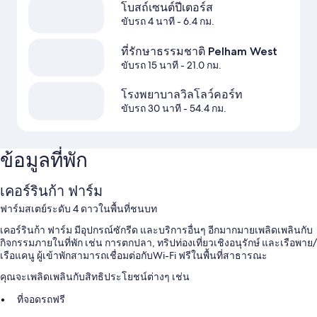
โบสถ์เซนต์ปีเตอร์ส
ขับรถ 4 นาที
- 6.4 กม.
ที่รักษาธรรมชาติ Pelham West
ขับรถ 15 นาที
- 21.0 กม.
โรงพยาบาลวิลโลว์คอร์ท
ขับรถ 30 นาที
- 54.4 กม.
ข้อมูลที่พัก
เคอร์รินก้า ฟาร์ม
ฟาร์มสเตย์ระดับ 4 ดาวในพื้นที่ชนบท
เคอร์รินก้า ฟาร์ม มีอุปกรณ์ซักรีด และบริการอื่นๆ อีกมากมายเพลิดเพลินกับ
กิจกรรมภายในที่พัก เช่น การตกปลา, ทริปท่องเที่ยวเชิงอนุรักษ์ และเรือพาย/
เรือแคนู ผู้เข้าพักสามารถเชื่อมต่อกับWi-Fi ฟรีในพื้นที่สาธารณะ
คุณจะเพลิดเพลินกับสิทธิประโยชน์ต่างๆ เช่น
ที่จอดรถฟรี