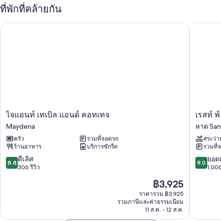
ที่จอดจักรยาน, ที่พักปลอดบุหรี่ และเตาบาร์บีคิว
ที่พักที่คล้ายกัน
บริการส่งอาหารในพื้นที่
ไจแอนท์ เทเบิล แอนด์ คอทเทจ
เรสท์ พ้อ
สิ่งอำนวยความสะดวกในห้องพัก
ห้องพักทั้งหมดที่ เคอร์รินก้า ฟาร์ม ขึ้นชื่อเรื่องความสะดวกสบาย เช่น เครื่อง
นอนระดับพรีเมียม และ เครื่องปรับอากาศ
สิ่งอำนวยความสะดวกอื่นๆ ภายในห้องพักได้แก่
เตียง Select Comfortและเตียงเสริม (คิดค่าบริการ)
ห้องน้ำพร้อมอ่างอาบน้ำแบบหัวเจ็ตและเรนชาวเวอร์
ทีวี 26 นิ้ว พร้อม เครื่องเล่นดีวีดี
ไจ
เรสท์
ไจแอนท์ เทเบิล แอนด์ คอทเทจ
เรสท์ พ
แอ
พ้อ
ระเบียงหรือนอกชาน, ครัวขนาดเล็ก และตู้เย็นขนาดใหญ่
Maydena
หาด San
นท์
ยท์
ครัว
รวมที่จอดรถ
สระว่า
เทเบิล
หาด
ร้านอาหาร
บริการซักรีด
รวมที่
แอนด์
Sandy
คอ
Bay
8.8
9.0
ดีเลิศ
ยอดเ
8.8
9.0
ทเทจ
จาก
จาก
306 รีวิว
1,006
Maydena
10,
10,
ราคา
฿3,925
ดี
ยอด
ปัจจุบัน
เลิศ,
เยี่ยม,
ราคารวม ฿3,925
คือ
รวมภาษีและค่าธรรมเนียม
306
1,006
฿3,925
11 ส.ค. - 12 ส.ค.
รีวิว
รีวิว