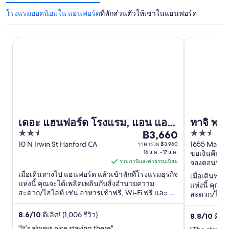
โรงแรมยอดนิยมใน แฮนฟอร์ด
ที่พักส่วนตัวให้เช่าในแฮนฟอร์ด
เดอะ แฮนฟอร์ด โรงแรม, แอน แอสเซนด์ คอลเลกชัน โรงแรม
ทาจิ พาเลซ 
เดอะ แฮนฟอร์ด โรงแรม, แอน แอส
ทาจิ พาเ
2.5
2.5
เซนด์ คอลเลกชัน โรงแรม
฿3,660
ราคา
out
out
10 N Irwin St Hanford CA
1655 Mall D
ราคารวม ฿3,960
฿3,660
16 ส.ค. - 17 ส.ค.
ขอเงินคืนได
of
of
ต่อ
รวมภาษีและค่าธรรมเนียม
จองตอนนี้ จ่า
5
5
คืน
เมื่อเดินทางไป แฮนฟอร์ด แล้วเข้าพักที่โรงแรมธุรกิจ
เมื่อเดินทาง
เข้า
แห่งนี้ คุณจะได้เพลิดเพลินกับสิ่งอำนวยความ
แห่งนี้ คุณจ
สะดวก/ไฮไลท์ เช่น อาหารเช้าฟรี, Wi-Fi ฟรี และ ที่
สะดวก/ไฮไลท์
พัก
จอดรถฟรี ผู้เข้าพักที่จองกับเรารีวิวว่าชอบอาหารเช้า
จอดรถฟรี ผู้
16
และพนักงานเป็นพิเศษ ...
และความสะอา
8.6
/
10
ดีเลิศ! (1,006 รีวิว)
8.8
/
10
ดีเลิศ
ส.ค.
"It’s always nice staying there"