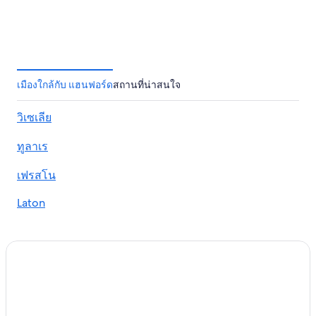
เมืองใกล้กับ แฮนฟอร์ด
สถานที่น่าสนใจ
วิเซเลีย
ทูลาเร
เฟรสโน
Laton