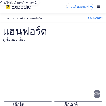
ข้ามไปยังส่วนหลักของหน้า
ดาวน์โหลดแอป
วางแผนทริป
เฟรสโน
แฮนฟอร์ด
แฮนฟอร์ด
คู่มือท่องเที่ยว
ภาพ
แฮนฟ
5
อร์ด
เช็กอิน
เช็กเอาต์