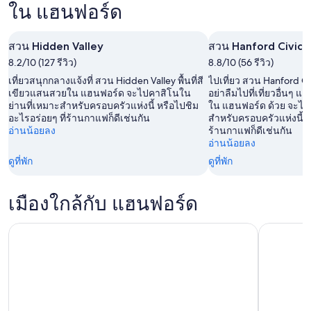
ใน
อร์ด
ใน แฮนฟอร์ด
คืน
แฮนฟ
สำหรับ
นี้,
อร์ด
คืน
8
สวน Hidden Valley
สวน Hanford Civic 
สำหรับ
พรุ่ง
ส.ค.
8.2/10 (127 รีวิว)
8.8/10 (56 รีวิว)
สุด
นี้,
-
เที่ยวสนุกกลางแจ้งที่ สวน Hidden Valley พื้นที่สี
ไปเที่ยว สวน Hanford Civ
สัปดาห์
9
9
เขียวแสนสวยใน แฮนฟอร์ด จะไปคาสิโนใน
อย่าลืมไปที่เที่ยวอื่นๆ
หน้า,
ย่านที่เหมาะสำหรับครอบครัวแห่งนี้ หรือไปชิม
ส.ค.
ใน แฮนฟอร์ด ด้วย จะไป
ส.ค.
อะไรอร่อยๆ ที่ร้านกาแฟก็ดีเช่นกัน
สำหรับครอบครัวแห่งนี้ ห
14
-
อ่านน้อยลง
ร้านกาแฟก็ดีเช่นกัน
ส.ค.
10
อ่านน้อยลง
-
ส.ค.
ดูที่พัก
ดูที่พัก
16
ส.ค.
เมืองใกล้กับ แฮนฟอร์ด