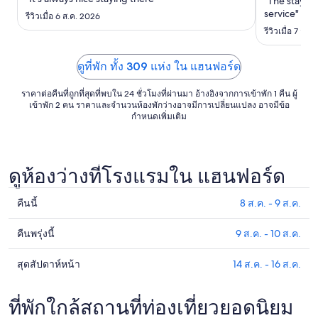
"The stay wa
ถึง
service"
รีวิวเมื่อ 6 ส.ค. 2026
17
รีวิวเมื่อ 7 ส.ค
ส.ค.
ดูที่พัก ทั้ง 309 แห่ง ใน แฮนฟอร์ด
ราคาต่อคืนที่ถูกที่สุดที่พบใน 24 ชั่วโมงที่ผ่านมา อ้างอิงจากการเข้าพัก 1 คืน ผู้
เข้าพัก 2 คน ราคาและจำนวนห้องพักว่างอาจมีการเปลี่ยนแปลง อาจมีข้อ
กำหนดเพิ่มเติม
ดูห้องว่างที่โรงแรมใน แฮนฟอร์ด
คืนนี้
8 ส.ค. - 9 ส.ค.
ดูรา
คา
คืนพรุ่งนี้
9 ส.ค. - 10 ส.ค.
ดูรา
ที่พัก
คา
ใน
สุดสัปดาห์หน้า
14 ส.ค. - 16 ส.ค.
ดูรา
ที่พัก
แฮนฟ
คา
ใน
อร์ด
ที่พัก
ที่พักใกล้สถานที่ท่องเที่ยวยอดนิยม
แฮนฟ
สำหรับ