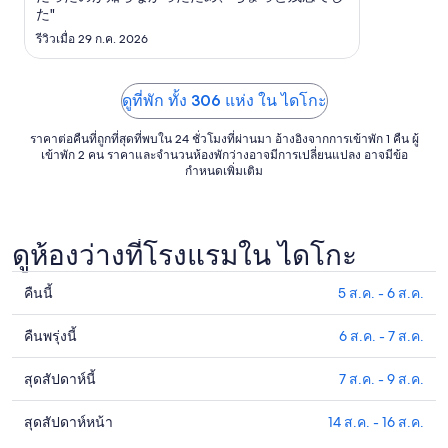
ถึง
た"
17
รีวิวเมื่อ 29 ก.ค. 2026
ส.ค.
ดูที่พัก ทั้ง 306 แห่ง ใน ไดโกะ
ราคาต่อคืนที่ถูกที่สุดที่พบใน 24 ชั่วโมงที่ผ่านมา อ้างอิงจากการเข้าพัก 1 คืน ผู้
เข้าพัก 2 คน ราคาและจำนวนห้องพักว่างอาจมีการเปลี่ยนแปลง อาจมีข้อ
กำหนดเพิ่มเติม
ดูห้องว่างที่โรงแรมใน ไดโกะ
คืนนี้
5 ส.ค. - 6 ส.ค.
ดูรา
คา
คืนพรุ่งนี้
6 ส.ค. - 7 ส.ค.
ดูรา
ที่พัก
คา
ใน
สุดสัปดาห์นี้
7 ส.ค. - 9 ส.ค.
ดูรา
ที่พัก
ได
คา
ใน
โกะ
สุดสัปดาห์หน้า
14 ส.ค. - 16 ส.ค.
ดูรา
ที่พัก
ได
สำหรับ