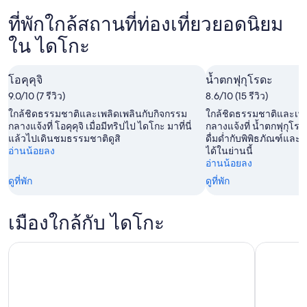
คา
ใน
โกะ
คืน
ที่พัก
ที่พักใกล้สถานที่ท่องเที่ยวยอดนิยม
ได
สำหรับ
นี้,
ใน
โกะ
ใน ไดโกะ
คืน
5
ได
สำหรับ
พรุ่ง
ส.ค.
โกะ
สุด
นี้,
-
โอคุคุจิ
น้ำตกฟุกุโรดะ
สำหรับ
สัปดาห์
6
6
9.0/10 (7 รีวิว)
8.6/10 (15 รีวิว)
สุด
นี้,
ส.ค.
ส.ค.
ใกล้ชิดธรรมชาติและเพลิดเพลินกับกิจกรรม
ใกล้ชิดธรรมชาติและเพล
สัปดาห์
7
-
กลางแจ้งที่ โอคุคุจิ เมื่อมีทริปไป ไดโกะ มาที่นี่
กลางแจ้งที่ น้ำตกฟุกุโรด
หน้า,
แล้วไปเดินชมธรรมชาติดูสิ
ดื่มด่ำกับพิพิธภัณฑ์และต
ส.ค.
7
อ่านน้อยลง
ได้ในย่านนี้
14
-
ส.ค.
อ่านน้อยลง
ส.ค.
9
ดูที่พัก
ดูที่พัก
-
ส.ค.
16
ส.ค.
เมืองใกล้กับ ไดโกะ