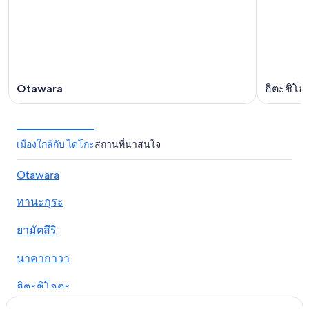
Otawara
ฮิตะชิโอ
เมืองใกล้กับ ไดโกะ
สถานที่น่าสนใจ
Otawara
ทานะกุระ
ยามัตสึริ
นาคากาวา
ฮิตะชิโอตะ