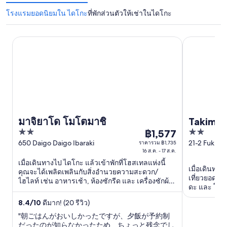
โรงแรมยอดนิยมใน ไดโกะ
ที่พักส่วนตัวให้เช่าในไดโกะ
Takimikan
มาจิยาโด โมโตมาชิ
มาจิยาโด โมโตมาชิ
Takimik
2
2
฿1,577
ราคา
out
out
650 Daigo Daigo Ibaraki
21-2 Fukuro
ราคารวม ฿1,735
฿1,577
16 ส.ค. - 17 ส.ค.
Daigo Ibarak
of
of
ต่อ
เมื่อเดินทางไป ไดโกะ แล้วเข้าพักที่โฮสเทลแห่งนี้
5
5
คืน
เมื่อเดินทางไ
คุณจะได้เพลิดเพลินกับสิ่งอำนวยความสะดวก/
เที่ยวยอดนิย
ไฮไลท์ เช่น อาหารเช้า, ห้องซักรีด และ เครื่องซักผ้า/
เข้า
ดะ และ โอคุค
เครื่องอบผ้า ที่เที่ยวยอดนิยมในบริเวณใกล้เคียง ...
พัก
8.4
/
10
ดีมาก! (20 รีวิว)
16
"朝ごはんがおいしかったですが、夕飯が予約制
ส.ค.
だったのが知らなかったため、ちょっと残念でし