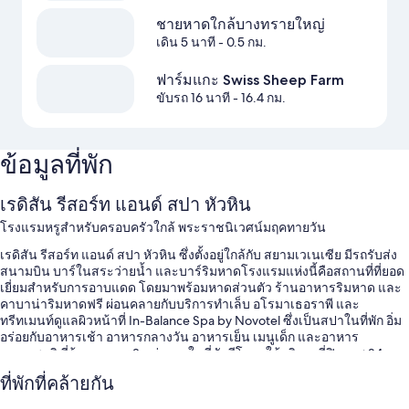
ชายหาดใกล้บางทรายใหญ่
เดิน 5 นาที
- 0.5 กม.
ฟาร์มแกะ Swiss Sheep Farm
ขับรถ 16 นาที
- 16.4 กม.
ข้อมูลที่พัก
เรดิสัน รีสอร์ท แอนด์ สปา หัวหิน
โรงแรมหรูสำหรับครอบครัวใกล้ พระราชนิเวศน์มฤคทายวัน
เรดิสัน รีสอร์ท แอนด์ สปา หัวหิน ซึ่งตั้งอยู่ใกล้กับ สยามเวเนเซีย มีรถรับส่ง
สนามบิน บาร์ในสระว่ายน้ำ และบาร์ริมหาดโรงแรมแห่งนี้คือสถานที่ที่ยอด
เยี่ยมสำหรับการอาบแดด โดยมาพร้อมหาดส่วนตัว ร้านอาหารริมหาด และ
คาบาน่าริมหาดฟรี ผ่อนคลายกับบริการทำเล็บ อโรมาเธอราพี และ
ทรีทเมนท์ดูแลผิวหน้าที่ In-Balance Spa by Novotel ซึ่งเป็นสปาในที่พัก อิ่ม
อร่อยกับอาหารเช้า อาหารกลางวัน อาหารเย็น เมนูเด็ก และอาหาร
นานาชาติ ที่ร้านอาหาร 3 แห่งภายในที่พักมีโยคะให้บริการที่ฟิตเนส 24
ชั่วโมง นอกจากนี้ยังมีกิจกรรมอื่นๆ ให้ทำ เช่น บาสเก็ตบอล, วอลเลย์บอล
ที่พักที่คล้ายกัน
และกิจกรรมยิงธนู นอกเหนือจากบาร์ริมสระว่ายน้ำและร้านขายของชำ/
ร้านสะดวกซื้อ ผู้เข้าพักยังสามารถเชื่อมต่อ บริการ Wi-Fi ฟรี ความเร็ว 100+