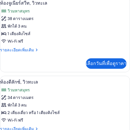
เปิด
5
เพ
ห้องจูเนียร์สวีท, วิวทะเล
นท์
ภาพถ่าย
วิวมหาสมุทร
เฮา
ทั้งหมด
ส์,
38 ตารางเมตร
2
ของ
พักได้ 3 คน
ห้อง
นอน
ห้อง
1 เตียงคิงไซส์
Wi-Fi ฟรี
จู
ราย
รายละเอียดเพิ่มเติม
เนียร์
ละเอียด
สวีท,
เพิ่ม
เลือกวันที่เพื่อดูราคา
เติม
วิว
เกี่ยว
ทะเล
กับ
เครื่องนอนระดับพรีเมียม, มินิบาร์, ตู้นิ
เปิด
8
ห้อง
ห้องดีลักซ์, วิวทะเล
จู
ภาพถ่าย
วิวมหาสมุทร
เนียร์
ทั้งหมด
สวี
34 ตารางเมตร
ท,
ของ
พักได้ 3 คน
วิว
ทะเล
ห้อง
2 เตียงเดี่ยว หรือ 1 เตียงคิงไซส์
Wi-Fi ฟรี
ดี
ราย
รายละเอียดเพิ่มเติม