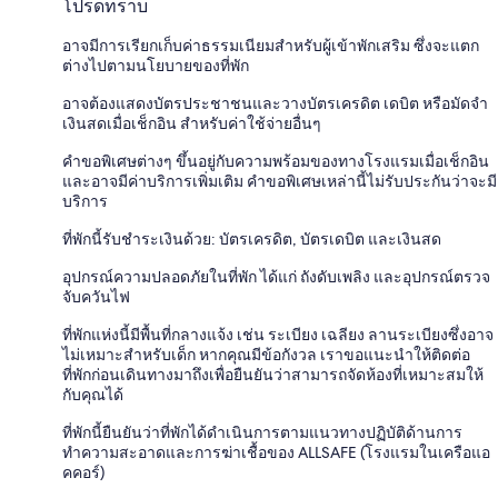
โปรดทราบ
อาจมีการเรียกเก็บค่าธรรมเนียมสำหรับผู้เข้าพักเสริม ซึ่งจะแตก
ต่างไปตามนโยบายของที่พัก
อาจต้องแสดงบัตรประชาชนและวางบัตรเครดิต เดบิต หรือมัดจำ
เงินสดเมื่อเช็กอิน สำหรับค่าใช้จ่ายอื่นๆ
คำขอพิเศษต่างๆ ขึ้นอยู่กับความพร้อมของทางโรงแรมเมื่อเช็กอิน
และอาจมีค่าบริการเพิ่มเติม คำขอพิเศษเหล่านี้ไม่รับประกันว่าจะมี
บริการ
ที่พักนี้รับชำระเงินด้วย: บัตรเครดิต, บัตรเดบิต และเงินสด
อุปกรณ์ความปลอดภัยในที่พัก ได้แก่ ถังดับเพลิง และอุปกรณ์ตรวจ
จับควันไฟ
ที่พักแห่งนี้มีพื้นที่กลางแจ้ง เช่น ระเบียง เฉลียง ลานระเบียงซึ่งอาจ
ไม่เหมาะสำหรับเด็ก หากคุณมีข้อกังวล เราขอแนะนำให้ติดต่อ
ที่พักก่อนเดินทางมาถึงเพื่อยืนยันว่าสามารถจัดห้องที่เหมาะสมให้
กับคุณได้
ที่พักนี้ยืนยันว่าที่พักได้ดำเนินการตามแนวทางปฏิบัติด้านการ
ทำความสะอาดและการฆ่าเชื้อของ ALLSAFE (โรงแรมในเครือแอ
คคอร์)