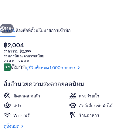
รีสอร์ท
แอนด์
่อน
ถัดไป
น้า
148+
ภาพรวม
ห้องพัก
ที่ตั้ง
นโยบายการเข้าพัก
สปา
หัวหิน
ราคา
฿2,004
ปัจจุบัน
ราคารวม ฿2,399
฿2,004
รวมภาษีและค่าธรรมเนียม
23 ส.ค. - 24 ส.ค.
รีวิว
ดีมาก
8.2
ดูรีวิวทั้งหมด 1,000 รายการ
8.2 จาก 10
สิ่งอำนวยความสะดวกยอดนิยม
วิวจากที่พัก
ติดหาดส่วนตัว
สระว่ายน้ำ
สปา
สัตว์เลี้ยงเข้าพักได้
Wi-Fi ฟรี
ร้านอาหาร
ดูทั้งหมด