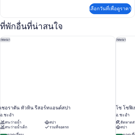
เพิ่ม
View
เลือกวันที่เพื่อดูราคา
เติม
เกี่ยว
กับ
ที่พักอื่นที่น่าสนใจ
Deluxe
King
Ocean
เชอราตัน หัวหิน รีสอร์ทแอนด์สปา
โซ โซฟิเ
โฆษณา
โฆษณา
View
เชอราตัน หัวหิน รีสอร์ทแอนด์สปา
โซ โซฟิเ
อ.ชะอำ
อ.ชะอำ
สระว่ายน้ำ
สปา
ติดหาดส่
สระว่ายน้ำเด็ก
รวมที่จอดรถ
สปา
9.2
9.0
ยอดเยี่ยม
ยอดเยี