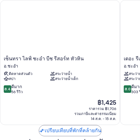
เซ็นทรา ไลฟ์ ชะอำ บีช รีสอร์ท หัวหิน
เดอะ รีเจ
Mbps (เหมาะสำหรับ 1-2 ผู้ใช้ / ไม่เกิน 6 อุปกรณ์)
สิทธิประโยชน์เพิ่มเติม ได้แก่
สระว่ายน้ำกลางแจ้งและสระว่ายน้ำสำหรับเด็ก พร้อมด้วยสไลเดอร์, คา
บาน่าฟรี และเก้าอี้อาบแดด
บริการลีมูซีน/ทาวน์คาร์, อาหารเช้าแบบบุฟเฟต์ (มีค่าบริการ) และ
จักรยานให้เช่า
ที่จอดรถ (คิดค่าบริการ), บริการเช็กอินด่วน และบริการดูแลเด็ก/
กิจกรรมสำหรับเด็ก (คิดค่าบริการ)
เซ็น
เดอะ
เซ็นทรา ไลฟ์ ชะอำ บีช รีสอร์ท หัวหิน
เดอะ รี
ทรา
รีเจนท์
ที่ฝากกระเป๋าเดินทาง, บริการจัดงานแต่งงาน และลิฟต์
อ.ชะอำ
อ.ชะอำ
ไลฟ์
ชะอำ
ติดหาดส่วนตัว
สระว่ายน้ำ
สระว่า
ชะอำ
บีช
สิ่งอำนวยความสะดวกในห้องพัก
สปา
สระว่ายน้ำเด็ก
สระว่า
บีช
รีสอร์ท
ห้องพักทั้งหมด 242 ห้องขึ้นชื่อเรื่องความสะดวกสบาย เช่น รูมเซอร์วิส 24
รีสอร์ท
อ.ชะอำ
8.4
8.0
ดีมาก
ดีมา
8.4
8.0
ชั่วโมง และเครื่องนอนระดับพรีเมียม พร้อมด้วยสิทธิพิเศษอย่าง ตัวเลือก
หัวหิน
จาก
จาก
56 รีวิว
303 ร
หมอนชนิดต่างๆ และตู้นิรภัยที่เก็บแล็ปท็อปได้
อ.ชะอำ
10,
10,
ราคา
฿1,425
ดี
ดี
สิ่งอำนวยความสะดวกอื่นๆ ได้แก่
ปัจจุบัน
มาก,
มาก,
ราคารวม ฿1,706
คือ
รวมภาษีและค่าธรรมเนียม
56
303
ห้องน้ำพร้อมเรนชาวเวอร์และของใช้ในห้องน้ำฟรี
฿1,425
14 ส.ค. - 15 ส.ค.
รีวิว
รีวิว
ทีวีจอแอลซีดี 32 นิ้ว พร้อม ช่องทีวีพรีเมียม
เปรียบเทียบที่พักที่คล้ายกัน
ระเบียง, ตู้เย็น และเครื่องชงกาแฟ/ชา