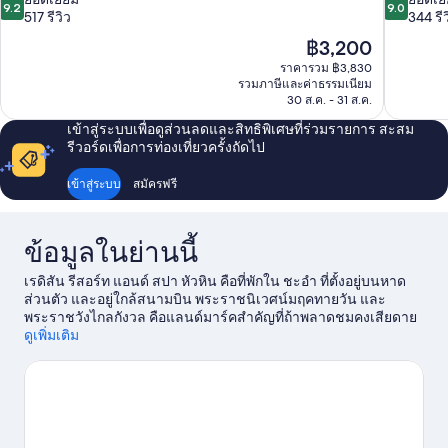
9.2
9.0
จาก
จาก
517 รีวิว
344 รีว
10,
10,
ราคา
฿3,200
ยอด
ยอด
ปัจจุบัน
ราคารวม ฿3,830
เยี่ยม,
เยี่ยม,
คือ
รวมภาษีและค่าธรรมเนียม
517
344
฿3,200
30 ส.ค. - 31 ส.ค.
รีวิว
รีวิว
เข้าสู่ระบบเพื่อดูส่วนลดและสิทธิพิเศษที่ร่วมรายการ สะสม
รีวอร์ดเพื่อการท่องเที่ยวครั้งถัดไป
เข้าสู่ระบบ
สมัครฟรี
ข้อมูลในย่านนี้
เรดิสัน รีสอร์ท แอนด์ สปา หัวหิน คือที่พักใน ชะอำ ที่ตั้งอยู่บนหาด
ส่วนตัว และอยู่ใกล้สนามบิน พระราชนิเวศน์มฤคทายวัน และ
พระราชวังไกลกังวล คือแลนด์มาร์คสำคัญที่ถ้าพลาดชมคงเสียดาย
แย่ ส่วนสวรรค์สำหรับขาช้อปคือที่ สยามเวเนเซีย และ พรีเมี่ยมเอา
ดูเพิ่มเติม
ท์เล็ท ชะอำ นักเดินทางที่พาลูกๆ ไปเที่ยวไม่ควรพลาด ฟาร์มแกะ
Swiss Sheep Farm และ สวนน้ำแบล็คเมาท์เทน เล่นวินด์เซิร์ฟ, เล่น
เรือใบ และ ทัวร์ท่องเที่ยวทางเรือ คือกิจกรรมทางน้ำสนุกๆ ที่ให้ทั้ง
ความมันส์และความสดชื่น หรือถ้าคุณไม่ชอบที่จะเปียกแล้วละก็ ยัง
มีกิจกรรมแอดเวนเจอร์อื่นๆ อย่างทริปท่องเที่ยวเชิงอนุรักษ์ให้คุณ
เลือกและอยู่ไม่ไกล
ดูคู่มือท่องเที่ยว ชะอำ