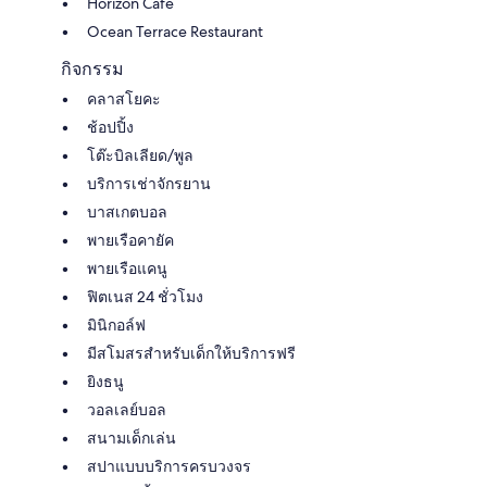
Horizon Cafe
Ocean Terrace Restaurant
กิจกรรม
คลาสโยคะ
ช้อปปิ้ง
โต๊ะบิลเลียด/พูล
บริการเช่าจักรยาน
บาสเกตบอล
พายเรือคายัค
พายเรือแคนู
ฟิตเนส 24 ชั่วโมง
มินิกอล์ฟ
มีสโมสรสำหรับเด็กให้บริการฟรี
ยิงธนู
วอลเลย์บอล
สนามเด็กเล่น
สปาแบบบริการครบวงจร