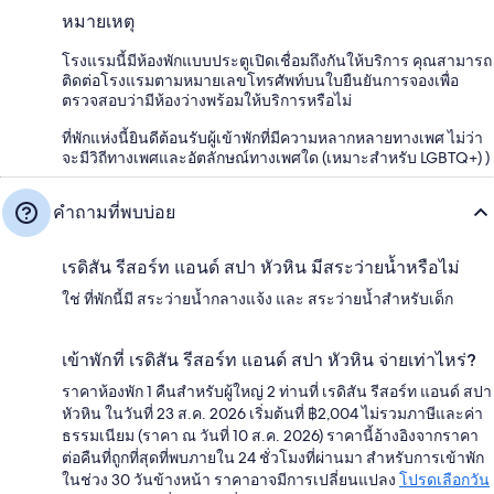
หมายเหตุ
โรงแรมนี้มีห้องพักแบบประตูเปิดเชื่อมถึงกันให้บริการ คุณสามารถ
ติดต่อโรงแรมตามหมายเลขโทรศัพท์บนใบยืนยันการจองเพื่อ
ตรวจสอบว่ามีห้องว่างพร้อมให้บริการหรือไม่
ที่พักแห่งนี้ยินดีต้อนรับผู้เข้าพักที่มีความหลากหลายทางเพศ ไม่ว่า
จะมีวิถีทางเพศและอัตลักษณ์ทางเพศใด (เหมาะสำหรับ LGBTQ+) )
คำถามที่พบบ่อย
เรดิสัน รีสอร์ท แอนด์ สปา หัวหิน มีสระว่ายน้ำหรือไม่
ใช่ ที่พักนี้มี สระว่ายน้ำกลางแจ้ง และ สระว่ายน้ำสำหรับเด็ก
เข้าพักที่ เรดิสัน รีสอร์ท แอนด์ สปา หัวหิน จ่ายเท่าไหร่?
ราคาห้องพัก 1 คืนสำหรับผู้ใหญ่ 2 ท่านที่ เรดิสัน รีสอร์ท แอนด์ สปา
หัวหิน ในวันที่ 23 ส.ค. 2026 เริ่มต้นที่ ฿2,004 ไม่รวมภาษีและค่า
ธรรมเนียม (ราคา ณ วันที่ 10 ส.ค. 2026) ราคานี้อ้างอิงจากราคา
ต่อคืนที่ถูกที่สุดที่พบภายใน 24 ชั่วโมงที่ผ่านมา สำหรับการเข้าพัก
ในช่วง 30 วันข้างหน้า ราคาอาจมีการเปลี่ยนแปลง
โปรดเลือกวัน