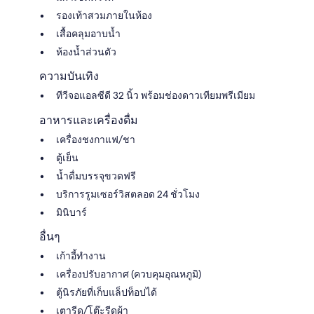
รองเท้าสวมภายในห้อง
เสื้อคลุมอาบน้ำ
ห้องน้ำส่วนตัว
ความบันเทิง
ทีวีจอแอลซีดี 32 นิ้ว พร้อมช่องดาวเทียมพรีเมียม
อาหารและเครื่องดื่ม
เครื่องชงกาแฟ/ชา
ตู้เย็น
น้ำดื่มบรรจุขวดฟรี
บริการรูมเซอร์วิสตลอด 24 ชั่วโมง
มินิบาร์
อื่นๆ
เก้าอี้ทำงาน
เครื่องปรับอากาศ (ควบคุมอุณหภูมิ)
ตู้นิรภัยที่เก็บแล็ปท็อปได้
เตารีด/โต๊ะรีดผ้า