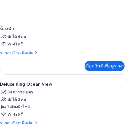
ห้องพัก
พักได้ 4 คน
Wi-Fi ฟรี
ราย
รายละเอียดเพิ่มเติม
ละเอียด
เพิ่ม
เลือกวันที่เพื่อดูราคา
เติม
เกี่ยว
กับ
เครื่องนอนระดับพรีเมียม, มินิบาร์, ตู้นิ
เปิด
7
ห้อง
Deluxe King Ocean View
พัก
ภาพถ่าย
34 ตารางเมตร
ทั้งหมด
พักได้ 3 คน
ของ
1 เตียงคิงไซส์
Deluxe
Wi-Fi ฟรี
King
ราย
รายละเอียดเพิ่มเติม
Ocean
ละเอียด