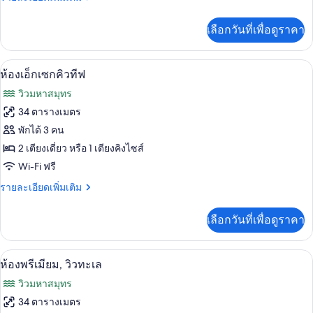
ลัก
ละเอียด
ซ์,
เพิ่ม
เลือกวันที่เพื่อดูราคา
เติม
วิว
เกี่ยว
ทะเล
กับ
เครื่องนอนระดับพรีเมียม, มินิบาร์, ตู้นิ
เปิด
5
ห้อง
ห้องเอ็กเซกคิวทีฟ
ดี
ภาพถ่าย
วิวมหาสมุทร
ลัก
ทั้งหมด
ซ์,
34 ตารางเมตร
วิว
ของ
พักได้ 3 คน
ทะเล
ห้อง
2 เตียงเดี่ยว หรือ 1 เตียงคิงไซส์
Wi-Fi ฟรี
เอ็ก
ราย
รายละเอียดเพิ่มเติม
เซก
ละเอียด
คิว
เพิ่ม
เลือกวันที่เพื่อดูราคา
เติม
ทีฟ
เกี่ยว
กับ
ห้องพรีเมียม, วิวทะเล | เครื่องนอนระดับพ
เปิด
6
ห้อง
ห้องพรีเมียม, วิวทะเล
เอ็ก
ภาพถ่าย
วิวมหาสมุทร
เซก
ทั้งหมด
คิว
34 ตารางเมตร
ทีฟ