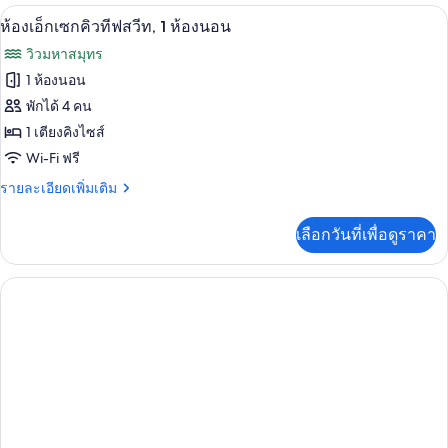
ทะเล
กับ
เครื่องนอนระดับพรีเมียม, มินิบาร์, ตู้นิ
เปิด
6
ห้อง
ห้องเอ็กเซกคิวทีฟสวีท, 1 ห้องนอน
ซู
ภาพถ่าย
วิวมหาสมุทร
พี
ทั้งหมด
เรีย,
1 ห้องนอน
วิว
ของ
พักได้ 4 คน
ทะเล
ห้อง
1 เตียงคิงไซส์
Wi-Fi ฟรี
เอ็ก
ราย
รายละเอียดเพิ่มเติม
เซก
ละเอียด
คิว
เพิ่ม
เลือกวันที่เพื่อดูราคา
เติม
ทีฟ
เกี่ยว
สวีท,
กับ
ห้อง
1
เอ็ก
ห้อง
เซก
คิว
นอน
ทีฟ
สวี
ท,
1
ห้อง