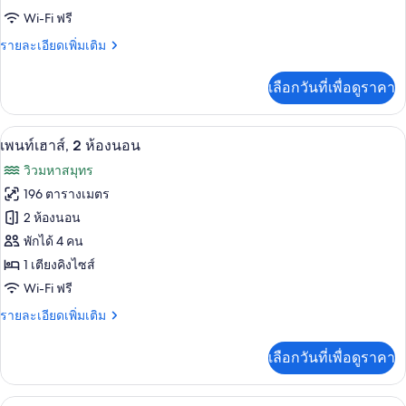
Wi-Fi ฟรี
แฟ
ราย
รายละเอียดเพิ่มเติม
มิ
ละเอียด
ลี่
เพิ่ม
เลือกวันที่เพื่อดูราคา
เติม
สวีท,
เกี่ยว
วิว
กับ
เพนท์เฮาส์, 2 ห้องนอน | เครื่องนอนระดับพ
เปิด
6
ห้อง
เพนท์เฮาส์, 2 ห้องนอน
ทะเล
แฟ
ภาพถ่าย
วิวมหาสมุทร
มิ
ทั้งหมด
ลี่
196 ตารางเมตร
สวี
ของ
2 ห้องนอน
ท,
วิว
เพ
พักได้ 4 คน
ทะเล
1 เตียงคิงไซส์
นท์
Wi-Fi ฟรี
เฮา
ราย
รายละเอียดเพิ่มเติม
ส์,
ละเอียด
2
เพิ่ม
เลือกวันที่เพื่อดูราคา
เติม
ห้อง
เกี่ยว
นอน
กับ
ห้องจูเนียร์สวีท, วิวทะเล | เครื่องนอนระด