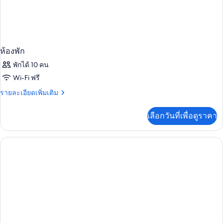
นอน
ห้องพัก
พักได้ 10 คน
Wi-Fi ฟรี
ราย
รายละเอียดเพิ่มเติม
ละเอียด
เพิ่ม
เลือกวันที่เพื่อดูราคา
เติม
เกี่ยว
กับ
ห้อง
พัก