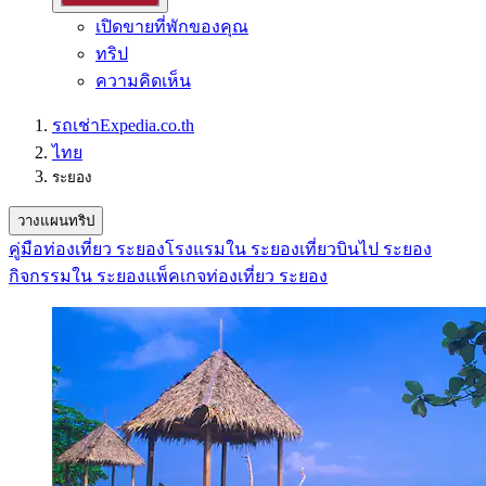
เปิดขายที่พักของคุณ
ทริป
ความคิดเห็น
รถเช่า
Expedia.co.th
ไทย
ระยอง
วางแผนทริป
คู่มือท่องเที่ยว ระยอง
โรงแรมใน ระยอง
เที่ยวบินไป ระยอง
กิจกรรมใน ระยอง
แพ็คเกจท่องเที่ยว ระยอง