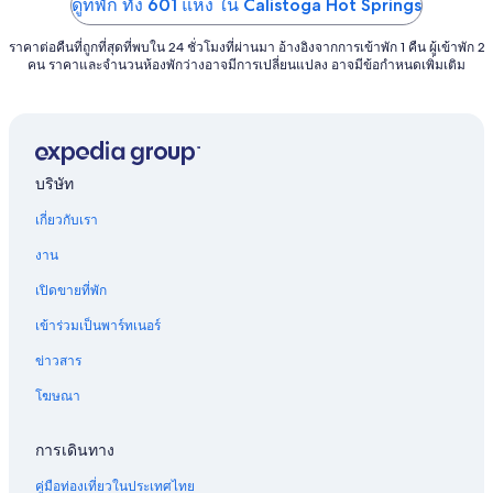
ดูที่พัก ทั้ง 601 แห่ง ใน Calistoga Hot Springs
ราคาต่อคืนที่ถูกที่สุดที่พบใน 24 ชั่วโมงที่ผ่านมา อ้างอิงจากการเข้าพัก 1 คืน ผู้เข้าพัก 2
คน ราคาและจำนวนห้องพักว่างอาจมีการเปลี่ยนแปลง อาจมีข้อกำหนดเพิ่มเติม
บริษัท
เกี่ยวกับเรา
งาน
เปิดขายที่พัก
เข้าร่วมเป็นพาร์ทเนอร์
ข่าวสาร
โฆษณา
การเดินทาง
คู่มือท่องเที่ยวในประเทศไทย