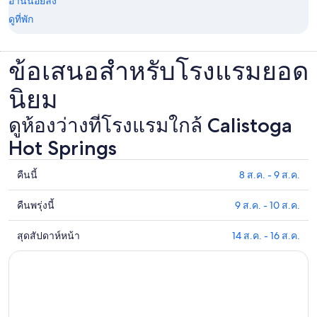
อ่านน้อยลง
ดูที่พัก
ข้อเสนอสำหรับโรงแรมยอด
นิยม
ดูห้องว่างที่โรงแรมใกล้ Calistoga
Hot Springs
คืนนี้
8 ส.ค. - 9 ส.ค.
ดูรา
คา
คืนพรุ่งนี้
9 ส.ค. - 10 ส.ค.
ดูรา
ที่พัก
คา
ใกล้
สุดสัปดาห์หน้า
14 ส.ค. - 16 ส.ค.
ดูรา
ที่พัก
Calistoga
คา
ใกล้
Hot
ที่พัก
Springs
กับ
ใกล้
สำหรับ
Calistoga
Calistoga
Hot
คืน