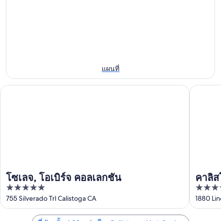
Hot
Springs
นี้,
Springs
สำหรับ
8
สำหรับ
คืน
ส.ค.
สุด
พรุ่ง
-
สัปดาห์
9
นี้,
หน้า,
ส.ค.
9
แผนที่
14
ส.ค.
ส.ค.
-
โซเลจ, โอเบิร์จ คอลเลกชัน
คาลิสโตก
-
10
16
ส.ค.
ส.ค.
โซเลจ, โอเบิร์จ คอลเลกชัน
คาลิส
5
4
out
out
755 Silverado Trl Calistoga CA
1880 Lin
of
of
5
5