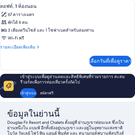
ลอฟท์, 1 ห้องนอน | ตู้นิรภัยในห้องพัก, ผ
เปิด
5
อ
ลอฟท์, 1 ห้องนอน
ห้อง
พาร์
ภาพถ่าย
67 ตารางเมตร
นอน
ท
ทั้งหมด
เม
พักได้ 6 คน
นท์,
ของ
3 เตียงควีนไซส์ และ 1 โซฟาเบดสำหรับสองท่าน
1
ห้อง
ลอฟท์,
Wi-Fi ฟรี
นอน
1
ราย
รายละเอียดเพิ่มเติม
ละเอียด
ห้อง
เพิ่ม
เลือกวันที่เพื่อดูราคา
นอน
เติม
เกี่ยว
กับ
เข้าสู่ระบบเพื่อดูส่วนลดและสิทธิพิเศษที่ร่วมรายการ สะสม
ลอฟท์,
รีวอร์ดเพื่อการท่องเที่ยวครั้งถัดไป
1
ห้อง
เข้าสู่ระบบ
สมัครฟรี
นอน
ข้อมูลในย่านนี้
Douglas Fir Resort and Chalets ตั้งอยู่ที่ ย่านภูเขาท่อนเนล ซึ่งเป็น
ย่านหนึ่งใน แบมฟ์ อีกทั้งยังอยู่บนภูเขา และอยู่ในอุทยานแห่งชาติ
โบว์ล วัลเลย์ ไฟว์ พิน แอนด์ พินท์ส และ สนามกอล์ฟบานฟ์สปริงส์