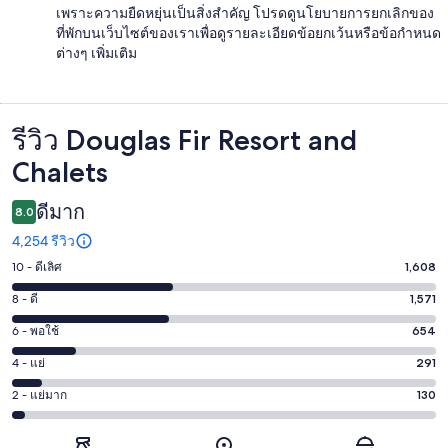
เพราะความยืดหยุ่นเป็นสิ่งสำคัญ โปรดดูนโยบายการยกเลิกของ
ที่พักบนเว็บไซต์ของเราเพื่อดูรายละเอียดข้อยกเว้นหรือข้อกำหนด
ต่างๆ เพิ่มเติม
รีวิว Douglas Fir Resort and
รีวิว
Chalets
ดีมาก
8.0
4,254 รีวิว
10 - ดีเลิศ
1,608
คะแนน
10
8 - ดี
1,571
คะแนน
-
8
6 - พอใช้
654
คะแนน
ดี
-
6
เลิศ
4 - แย่
291
คะแนน
ดี
-
1608
4
1571
2 - แย่มาก
130
คะแนน
พอใช้
จาก
-
จาก
2
654
4254
แย่
4254
-
จาก