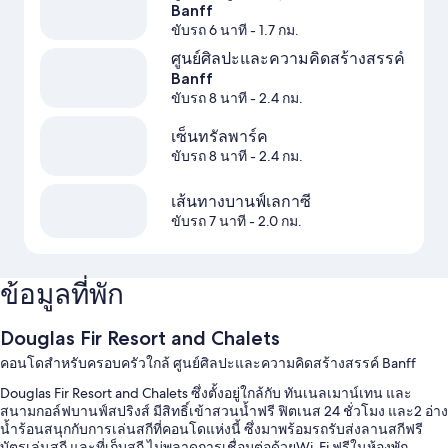
Banff
ขับรถ 6 นาที
- 1.7 กม.
ศูนย์ศิลปะและความคิดสร้างสรรค์
Banff
ขับรถ 8 นาที
- 2.4 กม.
เซ็นทรัลพาร์ค
ขับรถ 8 นาที
- 2.4 กม.
เส้นทางบานฟ์เลกาซี
ขับรถ 7 นาที
- 2.0 กม.
ข้อมูลที่พัก
Douglas Fir Resort and Chalets
คอนโดสำหรับครอบครัวใกล้ ศูนย์ศิลปะและความคิดสร้างสรรค์ Banff
Douglas Fir Resort and Chalets ซึ่งตั้งอยู่ใกล้กับ ทันเนลเมาน์เทน และ
สนามกอล์ฟบานฟ์สปริงส์ มีสิทธิ์เข้าสวนน้ำฟรี ฟิตเนส 24 ชั่วโมง และ2 อ่าง
น้ำร้อนสนุกกับการเล่นสกีที่คอนโดแห่งนี้ ซึ่งมาพร้อมรถรับส่งลานสกีฟรี
บัตรเล่นสกี และที่เก็บสกี ไม่พลาดการเชื่อมต่อด้วยWi-Fi ฟรีในห้องพัก