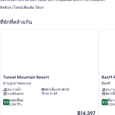
สิทธิประโยชน์เพิ่มเติม ได้แก่
สระว่ายน้ำสำหรับเด็กพร้อมด้วยสไลเดอร์
ที่พักที่คล้ายกัน
ที่จอดรถฟรี
บริการเช็กเอาต์ด่วน, ตู้ขายของอัตโนมัติ และฝ่ายต้อนรับ 24 ชั่วโมง
Tunnel Mountain Resort
Banff Ro
เตาบาร์บีคิว และลิฟต์
ผู้เข้าพักต่างชื่นชอบการบริการที่เหมาะสำหรับครอบครัว พนักงานที่ให้
ความช่วยเหลือที่ดี และทำเล
สิ่งอำนวยความสะดวกในห้องพัก
ห้องพักทั้งหมด 130 ห้องมาพร้อมความสะดวกสบาย เช่น เตาผิง และตู้นิรภัยที่
เก็บแล็ปท็อปได้ รวมถึงสิ่งที่น่าประทับใจอย่าง เครื่องปรับอากาศ และห้องนั่ง
เล่นแยกเป็นสัดส่วน ผู้เข้าพักต่างรีวิวว่าประทับใจห้องพักที่สะอาดของที่พัก
Tunnel
Banff
Tunnel Mountain Resort
Banff 
แห่งนี้
Mountain
Rocky
ย่านภูเขาท่อนเนล
Banff
Resort
Mountai
สิ่งอำนวยความสะดวกเพิ่มเติมภายในห้องพักได้แก่
สระว่ายน้ำ
สัตว์เลี้ยงเข้าพักได้
สระว่า
ย่าน
Resort
รวมที่จอดรถ
Wi-Fi ฟรี
สัตว์เลี
เครื่องทำความร้อนและพัดลมเคลื่อนย้ายได้
ภู
Banff
เขา
9.0
8.0
ยอดเยี่ยม
ดีมา
อ่างอาบน้ำแบบแช่ตัว, ของใช้ในห้องน้ำฟรี และไดร์เป่าผม
9.0
8.0
ท่อน
จาก
จาก
2,159 รีวิว
3,133 
ทีวีจอแบน 42นิ้ว พร้อม ช่องทีวีพรีเมียม และ เครื่องเล่นดีวีดี
เนล
10,
10,
ราคา
฿14,397
ยอด
ดี
ระเบียงหรือนอกชาน, ห้องนั่งเล่นแยกเป็นสัดส่วน และบริเวณรับ