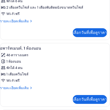
ทั้งหมด
เตียง
พักได้ 6 คน
โซฟา
ควีน
ของ
2 เตียงควีนไซส์ และ 1 เตียงพับติดผนังขนาดทวินไซส์
ไซส์
เบด,
1
ลอฟท์
Wi-Fi ฟรี
ห้อง
เตียง
ราย
รายละเอียดเพิ่มเติม
และ
ครัว
ละเอียด
โซฟา
เพิ่ม
เบด,
เลือกวันที่เพื่อดูราคา
เติม
ห้อง
เกี่ยว
ครัว
กับ
ตู้เย็นขนาดใหญ่, ไมโครเวฟ, เตาอบ, 
เปิด
6
ลอฟท์
อพาร์ทเมนท์, 1 ห้องนอน
ภาพถ่าย
46 ตารางเมตร
ทั้งหมด
1 ห้องนอน
ของ
พักได้ 4 คน
อ
1 เตียงควีนไซส์
Wi-Fi ฟรี
พาร์
ราย
รายละเอียดเพิ่มเติม
ท
ละเอียด
เม
เพิ่ม
เลือกวันที่เพื่อดูราคา
เติม
นท์,
เกี่ยว
1
กับ