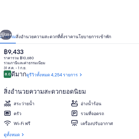
Resort
and
Chalets
่อน
ถัดไป
น้า
35+
ภาพรวม
สิ่งอำนวยความสะดวก
ที่ตั้ง
ราคา
นโยบายการเข้าพัก
ราคา
฿9,433
ปัจจุบัน
ราคารวม ฿10,680
฿9,433
รวมภาษีและค่าธรรมเนียม
31 ส.ค. - 1 ก.ย.
รีวิว
ดีมาก
8.0
ดูรีวิวทั้งหมด 4,254 รายการ
8.0 จาก 10
สิ่งอำนวยความสะดวกยอดนิยม
บริเวณภายนอก
สระว่ายน้ำ
อ่างน้ำร้อน
ครัว
รวมที่จอดรถ
Wi-Fi ฟรี
เครื่องปรับอากาศ
ดูทั้งหมด