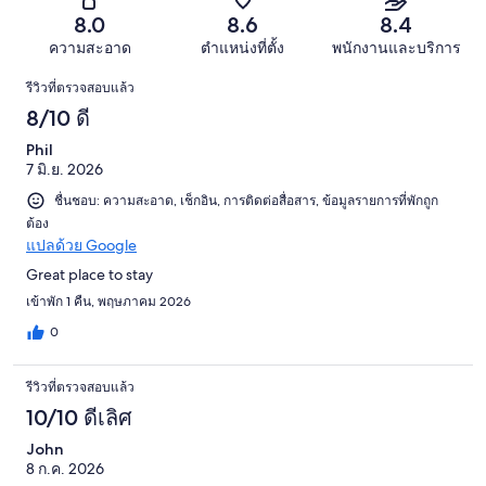
รีวิว
291
รีวิว
แย่
8.0
8.6
8.4
4254
จาก
มาก
รีวิว
ความสะอาด
ตำแหน่งที่ตั้ง
พนักงานและบริการ
4254
130
รีวิว
รีวิว
รีวิวที่ตรวจสอบแล้ว
จาก
8/10 ดี
4254
รีวิว
Phil
7 มิ.ย. 2026
ชื่นชอบ: ความสะอาด, เช็กอิน, การติดต่อสื่อสาร, ข้อมูลรายการที่พักถูก
ต้อง
แปลด้วย Google
Great place to stay
เข้าพัก 1 คืน, พฤษภาคม 2026
0
รีวิวที่ตรวจสอบแล้ว
10/10 ดีเลิศ
John
8 ก.ค. 2026