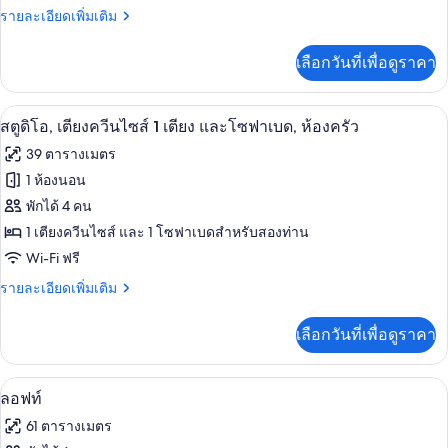
พัก
Studio,
ราย
รายละเอียดเพิ่มเติม
1
ละเอียด
เพิ่ม
Queen
เลือกวันที่เพื่อดูราคา
เติม
Bed
เกี่ยว
with
กับ
สตูดิโอ, เตียงควีนไซส์ 1 เตียง และโซฟาเบ
เปิด
5
Studio,
Sofa
สตูดิโอ, เตียงควีนไซส์ 1 เตียง และโซฟาเบด, ห้องครัว
1
ภาพถ่าย
Bed,
39 ตารางเมตร
Queen
Kitchen
ทั้งหมด
Bed
1 ห้องนอน
with
ของ
พักได้ 4 คน
Sofa
Bed,
สตู
1 เตียงควีนไซส์ และ 1 โซฟาเบดสำหรับสองท่าน
Kitchen
Wi-Fi ฟรี
ดิโอ,
ราย
รายละเอียดเพิ่มเติม
เตียง
ละเอียด
ควีน
เพิ่ม
เลือกวันที่เพื่อดูราคา
เติม
ไซส์
เกี่ยว
1
กับ
ลอฟท์ | ห้องนั่งเล่น | ทีวีจอแบน 42 นิ้ว พ
เปิด
6
สตู
ลอฟท์
เตียง
ดิ
ภาพถ่าย
61 ตารางเมตร
และ
โอ,