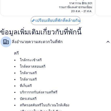
ปัจจุบัน
เยี่ยม,
มาก,
ราคารวม ฿16,301
ประทานอาหารแยกเป็นสัดส่วน
คือ
รวมภาษีและค่าธรรมเนียม
2,159
3,133
฿14,397
20 ส.ค. - 21 ส.ค.
รีวิว
รีวิว
เปรียบเทียบที่พักที่คล้ายกัน
ข้อมูลเพิ่มเติมเกี่ยวกับที่พักนี้
สิ่งอำนวยความสะดวกในที่พัก
สกี
ใกล้กระเช้าสกี
ใกล้คลาสสอนสกี
ใกล้ลานสกี
ใกล้ลานสกี
ที่เก็บสกี
บริการรถรับส่งลานสกีฟรี
บัตรเล่นสกี
สกีครอสคันทรีในบริเวณใกล้เคียง