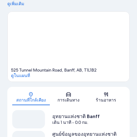
คือสถานที่ห้ามพลาดสำหรับนักเดินทางที่ชื่นชอบการทำกิจกรรม
ดูเพิ่มเติม
และถ้าอยากไปชมความงามของธรรมชาติในพื้นที่ ก็สามารถไปที่
ทันเนลเมาน์เทน และ แหล่งประวัติศาสตร์แห่งชาติเคฟแอนด์เบซิน
ศูนย์ศิลปะและความคิดสร้างสรรค์ Banff และ อัปเปอร์ฮอตสปริงส์
เป็นสถานที่แนะนำอีกสองแห่งที่ไม่ควรพลาด สนุกไปกับเนินสโลป
ใกล้ๆ กับสกีครอสคันทรีและสกีลงเขา และกิจกรรมอื่นๆ ที่ห้ามพลาด
อย่างรถลุยหิมะสโนว์โมบิลและสโนว์ทูบ
ดูคู่มือท่องเที่ยว แบมฟ์
ดูคอนโดให้เช่าเพิ่มเติมใน แบมฟ์
525 Tunnel Mountain Road, Banff, AB, T1L1B2
ดูในแผนที่
แผนที่
สถานที่ใกล้เคียง
การเดินทาง
ร้านอาหาร
อุทยานแห่งชาติ Banff
เดิน 1 นาที
- 0.0 กม.
ศูนย์ข้อมูลของอุทยานแห่งชาติ