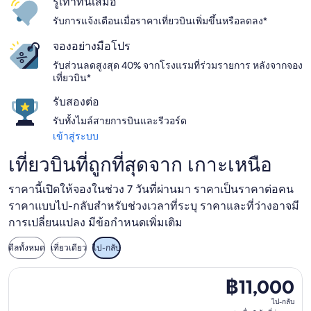
รู้เท่าทันเสมอ
รับการแจ้งเตือนเมื่อราคาเที่ยวบินเพิ่มขึ้นหรือลดลง*
จองอย่างมือโปร
รับส่วนลดสูงสุด 40% จากโรงแรมที่ร่วมรายการ หลังจากจอง
เที่ยวบิน*
รับสองต่อ
รับทั้งไมล์สายการบินและรีวอร์ด
เข้าสู่ระบบ
เที่ยวบินที่ถูกที่สุดจาก เกาะเหนือ
ราคานี้เปิดให้จองในช่วง 7 วันที่ผ่านมา ราคาเป็นราคาต่อคน
ราคาแบบไป-กลับสำหรับช่วงเวลาที่ระบุ ราคาและที่ว่างอาจมี
การเปลี่ยนแปลง มีข้อกำหนดเพิ่มเติม
ดีลทั้งหมด
เที่ยวเดียว
ไป-กลับ
เลือกเที่ยวบิน แอร์นิวซีแลนด์ วัน อา. 9 ส.ค. จาก โอ๊คแลนด์ ไป นิ
฿11,000
฿11,000
ไป-
ไป-กลับ