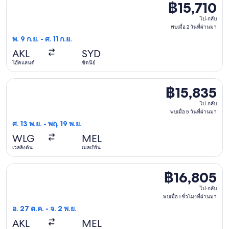
฿15,710
฿15,710
ที่
ไป-
ผ่าน
ไป-กลับ
กลับ,
พบเมื่อ 2 วันที่ผ่านมา
มา
พ. 9 ก.ย. - ศ. 11 ก.ย.
พบ
AKL
SYD
เมื่อ
โอ๊คแลนด์
ซิดนีย์
2
วัน
เลือกเที่ยวบิน แอร์นิวซีแลนด์ วัน ศ. 13 พ.ย. จาก เวลลิงตัน ไป เม
฿15,835
฿15,835
ที่
ไป-
ผ่าน
ไป-กลับ
กลับ,
พบเมื่อ 5 วันที่ผ่านมา
มา
ศ. 13 พ.ย. - พฤ. 19 พ.ย.
พบ
WLG
MEL
เมื่อ
เวลลิงตัน
เมลเบิร์น
5
วัน
เลือกเที่ยวบิน เอมิเรตส์ วัน อ. 27 ต.ค. จาก โอ๊คแลนด์ ไป เมลเบิร
฿16,805
฿16,805
ที่
ไป-
ผ่าน
ไป-กลับ
พบเมื่อ 1 ชั่วโมงที่ผ่านมา
กลับ,
มา
อ. 27 ต.ค. - จ. 2 พ.ย.
พบ
AKL
MEL
เมื่อ