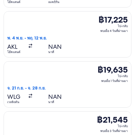
โอ๊คแลนด์
เมลเบิร์น
1
ชั่วโมง
เลือกเที่ยวบิน ฟิจิ แอร์เวย์ส วัน พ. 4 พ.ย. จาก โอ๊คแลนด์ ไป นาดี
฿17,225
฿17,225
ที่
ไป-
ผ่าน
ไป-กลับ
กลับ,
พบเมื่อ 4 วันที่ผ่านมา
มา
พ. 4 พ.ย. - พฤ. 12 พ.ย.
พบ
AKL
NAN
เมื่อ
โอ๊คแลนด์
นาดี
4
วัน
เลือกเที่ยวบิน แอร์นิวซีแลนด์ วัน จ. 21 ก.ย. จาก เวลลิงตัน ไป นาด
฿19,635
฿19,635
ที่
ไป-
ผ่าน
ไป-กลับ
กลับ,
พบเมื่อ 1 วันที่ผ่านมา
มา
จ. 21 ก.ย. - จ. 28 ก.ย.
พบ
WLG
NAN
เมื่อ
เวลลิงตัน
นาดี
1
วัน
เลือกเที่ยวบิน คาเธ่ย์ แปซิฟิค วัน จ. 19 เม.ย. จาก โอ๊คแลนด์ ไป 
฿21,545
฿21,545
ที่
ไป-
ผ่าน
ไป-กลับ
กลับ,
พบเมื่อ 3 วันที่ผ่านมา
มา