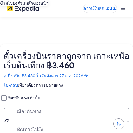
ข้ามไปยังส่วนหลักของหน้า
ดาวน์โหลดแอป
ตั๋วเครื่องบินราคาถูกจาก เกาะเหนือ
เริ่มต้นเพียง ฿3,460
เปิด
ดูเที่ยวบิน ฿3,460 ในวันอังคาร 27 ต.ค. 2026
ใน
ไป-กลับ
เที่ยวเดียว
หลายปลายทาง
หน้าต่าง
ใหม่
เที่ยวบินตรงเท่านั้น
เมืองต้นทาง
เดินทางไปยัง