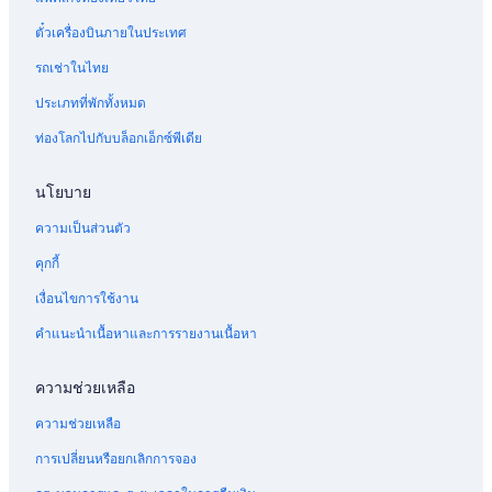
Cobra Aviation
ตั๋วเครื่องบินภายในประเทศ
Darwin Airline SA Lugano
รถเช่าในไทย
เที่ยวบินไป อาร์เจนตินา
เที่ยวบินไป ออสเตรเลีย
ประเภทที่พักทั้งหมด
เที่ยวบินไป แคนาดา
ท่องโลกไปกับบล็อกเอ็กซ์พีเดีย
เที่ยวบินไป จีน
นโยบาย
เที่ยวบินไป ฝรั่งเศส
ความเป็นส่วนตัว
เที่ยวบินไป เยอรมนี
คุกกี้
เที่ยวบินไป อินเดีย
เงื่อนไขการใช้งาน
เที่ยวบินไป อินโดนีเซีย
เที่ยวบินไป อิตาลี
คำแนะนำเนื้อหาและการรายงานเนื้อหา
เที่ยวบินไป ญี่ปุ่น
ความช่วยเหลือ
เที่ยวบินไป นอร์เวย์
ความช่วยเหลือ
เที่ยวบินไป ฟิลิปปินส์
การเปลี่ยนหรือยกเลิกการจอง
เที่ยวบินไป รัสเซีย