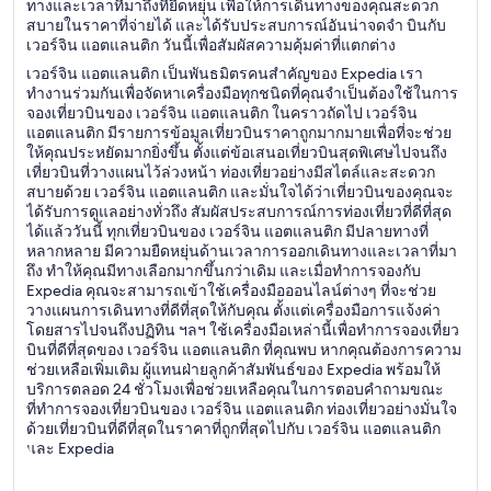
ทางและเวลาที่มาถึงที่ยืดหยุ่น เพื่อให้การเดินทางของคุณสะดวก
สบายในราคาที่จ่ายได้ และได้รับประสบการณ์อันน่าจดจำ บินกับ
เวอร์จิน แอตแลนติก วันนี้เพื่อสัมผัสความคุ้มค่าที่แตกต่าง
เวอร์จิน แอตแลนติก เป็นพันธมิตรคนสำคัญของ Expedia เรา
ทำงานร่วมกันเพื่อจัดหาเครื่องมือทุกชนิดที่คุณจำเป็นต้องใช้ในการ
จองเที่ยวบินของ เวอร์จิน แอตแลนติก ในคราวถัดไป เวอร์จิน
แอตแลนติก มีรายการข้อมูลเที่ยวบินราคาถูกมากมายเพื่อที่จะช่วย
ให้คุณประหยัดมากยิ่งขึ้น ตั้งแต่ข้อเสนอเที่ยวบินสุดพิเศษไปจนถึง
เที่ยวบินที่วางแผนไว้ล่วงหน้า ท่องเที่ยวอย่างมีสไตล์และสะดวก
สบายด้วย เวอร์จิน แอตแลนติก และมั่นใจได้ว่าเที่ยวบินของคุณจะ
ได้รับการดูแลอย่างทั่วถึง สัมผัสประสบการณ์การท่องเที่ยวที่ดีที่สุด
ได้แล้ววันนี้ ทุกเที่ยวบินของ เวอร์จิน แอตแลนติก มีปลายทางที่
หลากหลาย มีความยืดหยุ่นด้านเวลาการออกเดินทางและเวลาที่มา
ถึง ทำให้คุณมีทางเลือกมากขึ้นกว่าเดิม และเมื่อทำการจองกับ
Expedia คุณจะสามารถเข้าใช้เครื่องมือออนไลน์ต่างๆ ที่จะช่วย
วางแผนการเดินทางที่ดีที่สุดให้กับคุณ ตั้งแต่เครื่องมือการแจ้งค่า
โดยสารไปจนถึงปฏิทิน ฯลฯ ใช้เครื่องมือเหล่านี้เพื่อทำการจองเที่ยว
บินที่ดีที่สุดของ เวอร์จิน แอตแลนติก ที่คุณพบ หากคุณต้องการความ
ช่วยเหลือเพิ่มเติม ผู้แทนฝ่ายลูกค้าสัมพันธ์ของ Expedia พร้อมให้
บริการตลอด 24 ชั่วโมงเพื่อช่วยเหลือคุณในการตอบคำถามขณะ
ที่ทำการจองเที่ยวบินของ เวอร์จิน แอตแลนติก ท่องเที่ยวอย่างมั่นใจ
ด้วยเที่ยวบินที่ดีที่สุดในราคาที่ถูกที่สุดไปกับ เวอร์จิน แอตแลนติก
และ Expedia