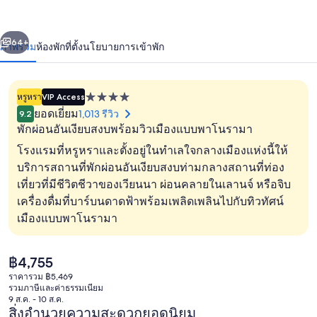
แอนด์
่อน
ถัดไป
น้า
64+
ภาพรวม
ห้องพัก
ที่ตั้ง
นโยบายการเข้าพัก
ลามี
หรูหรา
VIP Access
ที่พัก
ยอดเยี่ยม
1,013 รีวิว
9.2
4.0
พักผ่อนอันเงียบสงบพร้อมวิวเมืองแบบพาโนรามา
ดาว
โรงแรมที่หรูหราและตั้งอยู่ในทำเลใจกลางเมืองแห่งนี้ให้
บริการสถานที่พักผ่อนอันเงียบสงบท่ามกลางสถานที่ท่อง
เที่ยวที่มีชีวิตชีวาของเวียนนา ผ่อนคลายในเลานจ์ หรือจิบ
เครื่องนอนระดับพรีเมียม, ผ้านวมขนเป็ด
เครื่องดื่มที่บาร์บนดาดฟ้าพร้อมเพลิดเพลินไปกับทิวทัศน์
เมืองแบบพาโนรามา
ราคา
฿4,755
ปัจจุบัน
ราคารวม ฿5,469
฿4,755
รวมภาษีและค่าธรรมเนียม
9 ส.ค. - 10 ส.ค.
สิ่งอำนวยความสะดวกยอดนิยม