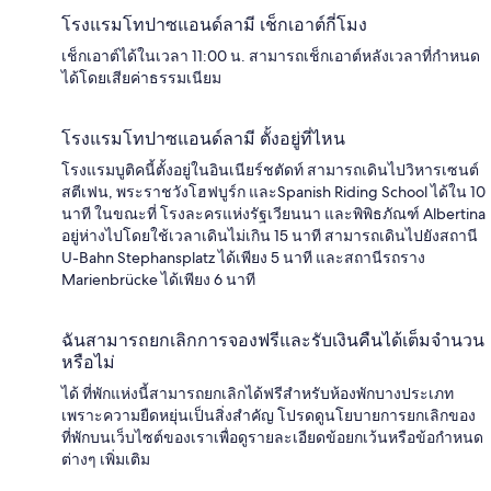
โรงแรมโทปาซแอนด์ลามี เช็กเอาต์กี่โมง
เช็กเอาต์ได้ในเวลา 11:00 น. สามารถเช็กเอาต์หลังเวลาที่กำหนด
ได้โดยเสียค่าธรรมเนียม
โรงแรมโทปาซแอนด์ลามี ตั้งอยู่ที่ไหน
โรงแรมบูติคนี้ตั้งอยู่ในอินเนียร์ชตัดท์ สามารถเดินไปวิหารเซนต์
สตีเฟน, พระราชวังโฮฟบูร์ก และSpanish Riding School ได้ใน 10
นาที ในขณะที่ โรงละครแห่งรัฐเวียนนา และพิพิธภัณฑ์ Albertina
อยู่ห่างไปโดยใช้เวลาเดินไม่เกิน 15 นาที สามารถเดินไปยังสถานี
U-Bahn Stephansplatz ได้เพียง 5 นาที และสถานีรถราง
Marienbrücke ได้เพียง 6 นาที
ฉันสามารถยกเลิกการจองฟรีและรับเงินคืนได้เต็มจำนวน
หรือไม่
ได้ ที่พักแห่งนี้สามารถยกเลิกได้ฟรีสำหรับห้องพักบางประเภท
เพราะความยืดหยุ่นเป็นสิ่งสำคัญ โปรดดูนโยบายการยกเลิกของ
ที่พักบนเว็บไซต์ของเราเพื่อดูรายละเอียดข้อยกเว้นหรือข้อกำหนด
ต่างๆ เพิ่มเติม