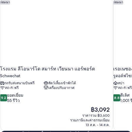
มิ
โรงแรม ลีโอนาร์โด สมาร์ท เวียนนา แอร์พอร์ต
เรอเนซอง
โฆษณา
โฆษณา
ลี่
โรงแรม ลีโอนาร์โด สมาร์ท เวียนนา แอร์พอร์ต
เรอเนซอง
Schwechat
รูดอล์ฟไซม
รถรับส่งสนามบินฟรี
สัตว์เลี้ยงเข้าพักได้
สปา
Wi-Fi ฟรี
เครื่องปรับอากาศ
Wi-Fi ฟรี
9.2
8.8
ยอดเยี่ยม
ดีเลิศ
9.2
8.8
จาก
จาก
55 รีวิว
1,001 ร
10,
10,
ราคา
฿3,092
ยอด
ดี
ปัจจุบัน
ราคารวม ฿3,600
เยี่ยม,
เลิศ,
คือ
รวมภาษีและค่าธรรมเนียม
55
1,001
฿3,092
13 ส.ค. - 14 ส.ค.
รีวิว
รีวิว