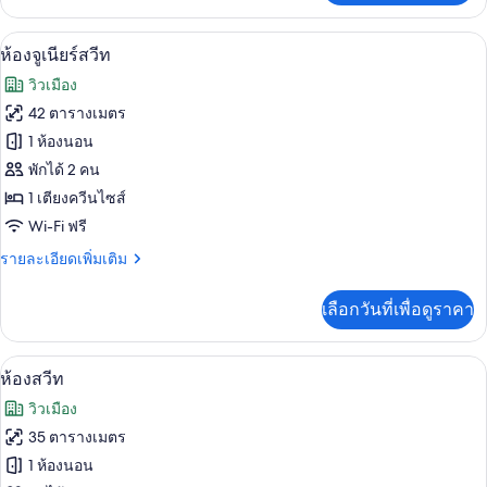
เกี่ยว
กับ
เครื่องนอนระดับพรีเมียม, ผ้านวมขนเป็ด
เปิด
6
ห้อง
ห้องจูเนียร์สวีท
พัก
ภาพถ่าย
วิวเมือง
(Prestige
ทั้งหมด
Topazz)
42 ตารางเมตร
ของ
1 ห้องนอน
ห้อง
พักได้ 2 คน
1 เตียงควีนไซส์
จู
Wi-Fi ฟรี
เนียร์
ราย
รายละเอียดเพิ่มเติม
สวีท
ละเอียด
เพิ่ม
เลือกวันที่เพื่อดูราคา
เติม
เกี่ยว
กับ
เครื่องนอนระดับพรีเมียม, ผ้านวมขนเป็ด
เปิด
10
ห้อง
ห้องสวีท
จู
ภาพถ่าย
วิวเมือง
เนียร์
ทั้งหมด
สวี
35 ตารางเมตร
ท
ของ
1 ห้องนอน