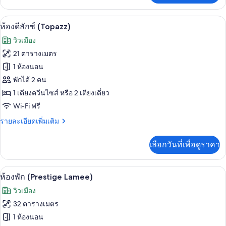
เกี่ยว
กับ
ห้องดีลักซ์ (Topazz) | วิวจากห้องพัก
เปิด
6
ห้อง
ห้องดีลักซ์ (Topazz)
ดี
ภาพถ่าย
วิวเมือง
ลัก
ทั้งหมด
ซ์
21 ตารางเมตร
(Lamee)
ของ
1 ห้องนอน
ห้อง
พักได้ 2 คน
1 เตียงควีนไซส์ หรือ 2 เตียงเดี่ยว
ดี
Wi-Fi ฟรี
ลัก
ราย
รายละเอียดเพิ่มเติม
ซ์
ละเอียด
(Topazz)
เพิ่ม
เลือกวันที่เพื่อดูราคา
เติม
เกี่ยว
กับ
เครื่องนอนระดับพรีเมียม, ผ้านวมขนเป็ด
เปิด
8
ห้อง
ห้องพัก (Prestige Lamee)
ดี
ภาพถ่าย
วิวเมือง
ลัก
ทั้งหมด
ซ์
32 ตารางเมตร
(Topazz)
ของ
1 ห้องนอน