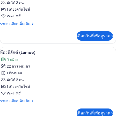
ห้อง
พักได้ 2 คน
1 เตียงควีนไซส์
ซู
Wi-Fi ฟรี
พี
ราย
รายละเอียดเพิ่มเติม
เรีย
ละเอียด
(Topazz)
เพิ่ม
เลือกวันที่เพื่อดูราคา
เติม
เกี่ยว
กับ
ห้องดีลักซ์ (Lamee) | เครื่องนอนระดับพ
เปิด
3
ห้อง
ห้องดีลักซ์ (Lamee)
ซู
ภาพถ่าย
วิวเมือง
พี
ทั้งหมด
เรีย
22 ตารางเมตร
(Topazz)
ของ
1 ห้องนอน
ห้อง
พักได้ 2 คน
1 เตียงควีนไซส์
ดี
Wi-Fi ฟรี
ลัก
ราย
รายละเอียดเพิ่มเติม
ซ์
ละเอียด
(Lamee)
เพิ่ม
เลือกวันที่เพื่อดูราคา
เติม