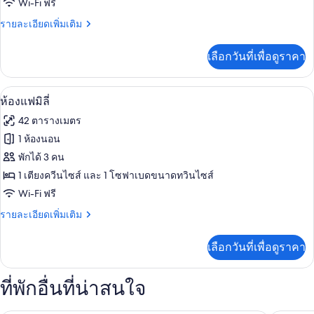
Wi-Fi ฟรี
จู
ราย
รายละเอียดเพิ่มเติม
เนียร์
ละเอียด
สวีท
เพิ่ม
เลือกวันที่เพื่อดูราคา
เติม
เกี่ยว
กับ
เครื่องนอนระดับพรีเมียม, ผ้านวมขนเป็ด
เปิด
6
ห้อง
ห้องแฟมิลี่
จู
ภาพถ่าย
42 ตารางเมตร
เนียร์
ทั้งหมด
สวี
1 ห้องนอน
ท
ของ
พักได้ 3 คน
ห้อง
1 เตียงควีนไซส์ และ 1 โซฟาเบดขนาดทวินไซส์
Wi-Fi ฟรี
แฟ
ราย
รายละเอียดเพิ่มเติม
มิ
ละเอียด
ลี่
เพิ่ม
เลือกวันที่เพื่อดูราคา
เติม
เกี่ยว
กับ
ที่พักอื่นที่น่าสนใจ
ห้อง
แฟ