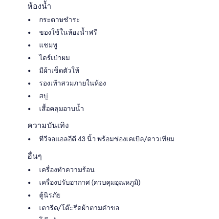
ห้องน้ำ
กระดาษชำระ
ของใช้ในห้องน้ำฟรี
แชมพู
ไดร์เป่าผม
มีผ้าเช็ดตัวให้
รองเท้าสวมภายในห้อง
สบู่
เสื้อคลุมอาบน้ำ
ความบันเทิง
ทีวีจอแอลอีดี 43 นิ้ว พร้อมช่องเคเบิล/ดาวเทียม
อื่นๆ
เครื่องทำความร้อน
เครื่องปรับอากาศ (ควบคุมอุณหภูมิ)
ตู้นิรภัย
เตารีด/โต๊ะรีดผ้าตามคำขอ