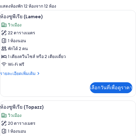
แสดงห้องพัก 12 ห้องจาก 12 ห้อง
ที่
ห้องซูพีเรีย (Lamee) | เครื่องนอนระดับพ
เปิด
มี
3
ห้องซูพีเรีย (Lamee)
ให้
ภาพถ่าย
วิวเมือง
สำหรับ
ทั้งหมด
22 ตารางเมตร
ห้อง
ของ
1 ห้องนอน
พัก
ห้อง
พักได้ 2 คน
1 เตียงควีนไซส์ หรือ 2 เตียงเดี่ยว
ซู
Wi-Fi ฟรี
พี
ราย
รายละเอียดเพิ่มเติม
เรีย
ละเอียด
(Lamee)
เพิ่ม
เลือกวันที่เพื่อดูราคา
เติม
เกี่ยว
กับ
ห้องซูพีเรีย (Topazz) | เครื่องนอนระดับ
เปิด
7
ห้อง
ห้องซูพีเรีย (Topazz)
ซู
ภาพถ่าย
วิวเมือง
พี
ทั้งหมด
เรีย
20 ตารางเมตร
(Lamee)
ของ
1 ห้องนอน