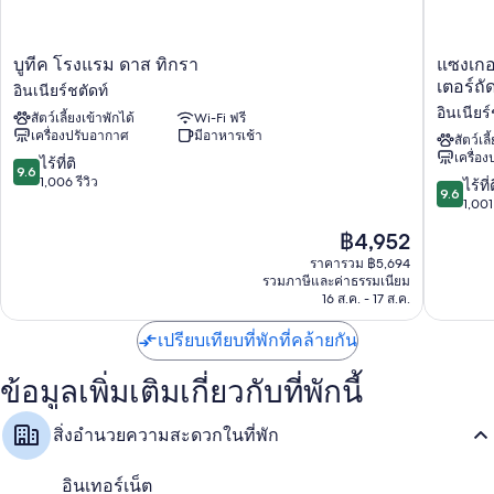
พรีเมียม และเครื่องปรับอากาศ รวมถึงสิทธิพิเศษอย่าง ห้องนั่งเล่นแยกเป็น
สัดส่วน และเสื้อคลุมอาบน้ำ ผู้เข้าพักต่างรีวิวว่าประทับใจห้องพักที่สะอาด
ของที่พักแห่งนี้
บูที
แซง
บูทีค โรงแรม ดาส ทิกรา
แซงเกอ
สิ่งอำนวยความสะดวกเพิ่มเติมภายในห้องพักได้แก่
ค
เก
เตอร์ถ
อินเนียร์ชตัดท์
โรงแรม
อส
เครื่องนอนป้องกันสารก่อภูมิแพ้, ฟูกเสริมที่นอน และผ้านวมขนเป็ด
อินเนียร์
สัตว์เลี้ยงเข้าพักได้
Wi-Fi ฟรี
ดาส
ทราส
เครื่องปรับอากาศ
มีอาหารเช้า
ของใช้ในห้องน้ำฟรีและไดร์เป่าผม
ทิ
21-
สัตว์เลี
เครื่อ
กรา
25
9.6
ไร้ที่ติ
ทีวีจอแอลอีดี 43 นิ้ว พร้อม ช่องเคเบิล
9.6
อิน
อ
จาก
1,006 รีวิว
9.6
ไร้ที่
ห้องนั่งเล่นแยกเป็นสัดส่วน, เปล/เตียงเด็กอ่อนฟรี และเครื่องทำความ
9.6
เนียร์
พาร์
10,
จาก
1,001 
ร้อน
ช
ท
ไร้
10,
ราคา
฿4,952
ตัด
เม
ที่
ไร้
ปัจจุบัน
ท์
นท์
ติ,
ที่
ราคารวม ฿5,694
คือ
โฮ
1,006
รวมภาษีและค่าธรรมเนียม
ติ,
฿4,952
16 ส.ค. - 17 ส.ค.
เทล
รีวิว
1,001
350
รีวิว
เปรียบเทียบที่พักที่คล้ายกัน
มี
เตอร์
ถัด
ข้อมูลเพิ่มเติมเกี่ยวกับที่พักนี้
ไป
ถึง
สิ่งอำนวยความสะดวกในที่พัก
ส
แคว
ร์
อินเทอร์เน็ต