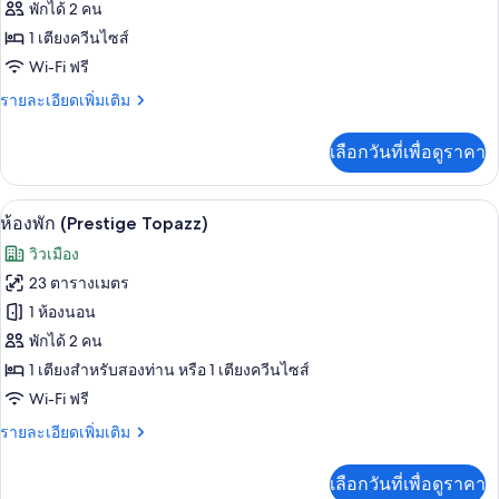
ห้อง
พักได้ 2 คน
1 เตียงควีนไซส์
พัก
Wi-Fi ฟรี
(Prestige
Lamee)
ราย
รายละเอียดเพิ่มเติม
ละเอียด
เพิ่ม
เลือกวันที่เพื่อดูราคา
เติม
เกี่ยว
กับ
ห้องพัก (Prestige Topazz) | เครื่องนอน
เปิด
7
ห้อง
ห้องพัก (Prestige Topazz)
พัก
ภาพถ่าย
วิวเมือง
(Prestige
ทั้งหมด
Lamee)
23 ตารางเมตร
ของ
1 ห้องนอน
ห้อง
พักได้ 2 คน
1 เตียงสำหรับสองท่าน หรือ 1 เตียงควีนไซส์
พัก
Wi-Fi ฟรี
(Prestige
Topazz)
ราย
รายละเอียดเพิ่มเติม
ละเอียด
เพิ่ม
เลือกวันที่เพื่อดูราคา
เติม