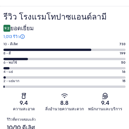
รีวิว โรงแรมโทปาซแอนด์ลามี
รีวิว
ยอดเยี่ยม
9.2
1,013 รีวิว
10 - ดีเลิศ
733
คะแนน
10
8 - ดี
199
คะแนน
-
8
6 - พอใช้
50
คะแนน
ดี
-
6
เลิศ
4 - แย่
16
คะแนน
ดี
-
733
4
199
2 - แย่มาก
15
คะแนน
พอใช้
จาก
-
จาก
2
50
1013
แย่
1013
-
จาก
รีวิว
16
รีวิว
แย่
9.4
8.8
9.4
1013
จาก
มาก
รีวิว
ความสะอาด
สิ่งอำนวยความสะดวก
พนักงานและบริการ
1013
15
รีวิว
รีวิว
รีวิวที่ตรวจสอบแล้ว
จาก
10/10 ดีเลิศ
1013