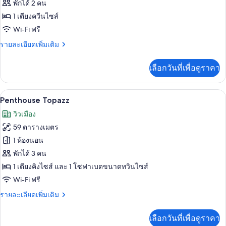
ห้อง
พักได้ 2 คน
1 เตียงควีนไซส์
สวีท
Wi-Fi ฟรี
ราย
รายละเอียดเพิ่มเติม
ละเอียด
เพิ่ม
เลือกวันที่เพื่อดูราคา
เติม
เกี่ยว
กับ
Penthouse Topazz | เครื่องนอนระดับพรี
เปิด
6
ห้อง
Penthouse Topazz
สวี
ภาพถ่าย
วิวเมือง
ท
ทั้งหมด
59 ตารางเมตร
ของ
1 ห้องนอน
Penthouse
พักได้ 3 คน
Topazz
1 เตียงคิงไซส์ และ 1 โซฟาเบดขนาดทวินไซส์
Wi-Fi ฟรี
ราย
รายละเอียดเพิ่มเติม
ละเอียด
เพิ่ม
เลือกวันที่เพื่อดูราคา
เติม