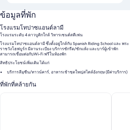
ข้อมูลที่พัก
โรงแรมโทปาซแอนด์ลามี
โรงแรมระดับ 4 ดาวบูติกใกล้ วิหารเซนต์สตีเฟน
โรงแรมโทปาซแอนด์ลามี ซึ่งตั้งอยู่ใกล้กับ Spanish Riding School และ พระ
ราชวังโฮฟบูร์ก มีลานระเบียง บริการซักรีด/ซักแห้ง และบาร์ผู้เข้าพัก
สามารถเชื่อมต่อกับWi-Fi ฟรีในห้องพัก
สิทธิประโยชน์เพิ่มเติม ได้แก่
บริการลีมูซีน/ทาวน์คาร์, อาหารเช้าชุดใหญ่สไตล์อังกฤษ (มีค่าบริการ)
และพนักงานที่พูดได้หลายภาษา
ที่พักที่คล้ายกัน
กล่องนิรภัยที่ฝ่ายต้อนรับ, ลิฟต์ และพนักงานเปิดประตู/ยกกระเป๋า
บริการจองทัวร์/ตั๋ว, ที่ฝากกระเป๋าเดินทาง และฝ่ายต้อนรับ 24 ชั่วโมง
บูทีค โรงแรม ดาส ทิกรา
แซงเกอสท
ผู้เข้าพักต่างพูดถึงสิ่งดีๆ เกี่ยวกับบาร์ อาหารเช้า และทำเลที่เป็น
จุดศูนย์กลาง
สิ่งอำนวยความสะดวกในห้องพัก
ห้องพักทั้งหมด 65 ห้องมาพร้อมความสะดวกสบาย เช่น เครื่องนอนระดับ