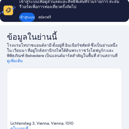
เข้าสู่ระบบเพื่อดูส่วนลดและสิทธิพิเศษที่ร่วมรายการ สะสม
รีวอร์ดเพื่อการท่องเที่ยวครั้งถัดไป
เข้าสู่ระบบ
สมัครฟรี
ข้อมูลในย่านนี้
โรงแรมโทปาซแอนด์ลามี ตั้งอยู่ที่ อินเนียร์ชตัดท์ ซึ่งเป็นย่านหนึ่ง
ใน เวียนนา ที่อยู่ใกล้สถานีรถไฟใต้ดินพระราชวังโฮฟบูร์ก และ
พิพิธภัณฑ์ Belvedere เป็นแลนด์มาร์คสำคัญในพื้นที่ ส่วนสถานที่
อันอุดมไปด้วยความงามทางธรรมชาติคือ พระเท ถ้าใครกำลังมอง
ดูเพิ่มเติม
หากิจกรรมหรือเกมสนุกๆ ระหว่างเที่ยวต้องไปที่ สนามกีฬา Ernst
Happel หากมีเวลา ลองมาหากิจกรรมสนุกๆ ที่ได้รับความนิยมของที่
นี่ อย่างเช่น ทัวร์เซกเวย์/เซกเวย์ให้เช่าและตีกอล์ฟ นักเดินทางชื่น
ชอบทำเลที่เป็นจุดศูนย์กลางของโรงแรมแห่งนี้
ดูคู่มือท่องเที่ยว
เวียนนา
Lichtensteg 3, Vienna, Vienna, 1010
ดูในแผนที่