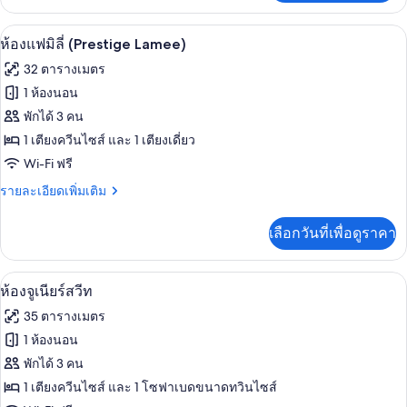
เกี่ยว
กับ
วิวจากห้องพัก
เปิด
8
Penthouse
ห้องแฟมิลี่ (Prestige Lamee)
Topazz
ภาพถ่าย
32 ตารางเมตร
ทั้งหมด
1 ห้องนอน
ของ
พักได้ 3 คน
ห้อง
1 เตียงควีนไซส์ และ 1 เตียงเดี่ยว
Wi-Fi ฟรี
แฟ
ราย
รายละเอียดเพิ่มเติม
มิ
ละเอียด
ลี่
เพิ่ม
เลือกวันที่เพื่อดูราคา
เติม
(Prestige
เกี่ยว
Lamee)
กับ
เครื่องนอนระดับพรีเมียม, ผ้านวมขนเป็ด
เปิด
10
ห้อง
ห้องจูเนียร์สวีท
แฟ
ภาพถ่าย
35 ตารางเมตร
มิ
ทั้งหมด
ลี่
1 ห้องนอน
(Prestige
ของ
พักได้ 3 คน
Lamee)
ห้อง
1 เตียงควีนไซส์ และ 1 โซฟาเบดขนาดทวินไซส์