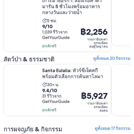
เกาะมายอร์กา: ล่องเรือคาตา
มารัน 5 ชั่วโมงพร้อมอาหาร
กลางวันและว่ายน้ำ
5 ชม.
ระยะ
9.0
9/10
เวลา
฿2,256
ราคา
1,039 รีวิวจาก
จาก
กิจกรรม
GetYourGuide
อยู่
10
รวมภาษีและค่า
5
ธรรมเนียม
ที่
โดย
ยกเลิกฟรี
ต่อผู้ใหญ่ 1 คน
ชั่วโมง
฿2,256
มี
สัตว์ป่า & ธรรมชาติ
ดูทั้งหมด 20 กิจกรรม
ต่อ
1039
ผู้ใหญ่
เปิดใน
Santa Eulalia: ทัวร์ขี่เจ็ตสกีพร้อมตัวเลือกการค้นหาโลมา
มายอร์กา:
รีวิว
Santa Eulalia: ทัวร์ขี่เจ็ตสกี
1
พร้อมตัวเลือกการค้นหาโลมา
คน
30+ น.
ระยะ
9.4
9.4/10
เวลา
฿5,927
ราคา
31 รีวิวจาก
จาก
กิจกรรม
GetYourGuide
อยู่
10
รวมภาษีและค่า
30
ธรรมเนียม
ที่
โดย
ยกเลิกฟรี
ต่อคน
นาที
฿5,927
มี
ต่อ
31
การผจญภัย & กิจกรรม
ดูทั้งหมด 17 กิจกรรม
คน
รีวิว