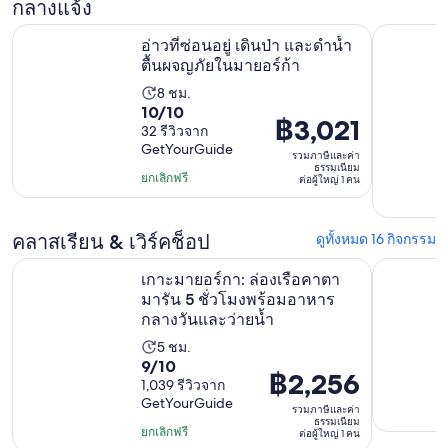
กลางแจ้ง
เปิดในแท็
อ่าวที่ซ่อนอยู่ เดินป่า และดำน้ำตื้นผจญภัยในมายอร์ก้า
ปาล์มา: ทั
อ่าวที่ซ่อนอยู่ เดินป่า และดำน้ำ
ตื้นผจญภัยในมายอร์ก้า
8 ชม.
ระยะ
10.0
10/10
เวลา
฿3,021
ราคา
32 รีวิวจาก
จาก
กิจกรรม
GetYourGuide
อยู่
10
รวมภาษีและค่า
8
ธรรมเนียม
ที่
โดย
ยกเลิกฟรี
ต่อผู้ใหญ่ 1 คน
ชั่วโมง
฿3,021
มี
ต่อ
32
คลาสเรียน & เวิร์คช็อป
ดูทั้งหมด 16 กิจกรรม
ผู้ใหญ่
รีวิว
เกาะมายอร์กา: ล่องเรือคาตามารัน 5 ชั่วโมงพร้อมอาหารกลางว
1
จากโคโลเนี
เกาะมายอร์กา: ล่องเรือคาตา
คน
มารัน 5 ชั่วโมงพร้อมอาหาร
กลางวันและว่ายน้ำ
5 ชม.
ระยะ
9.0
9/10
เวลา
฿2,256
ราคา
1,039 รีวิวจาก
จาก
กิจกรรม
GetYourGuide
อยู่
10
รวมภาษีและค่า
5
ธรรมเนียม
ที่
โดย
ยกเลิกฟรี
ต่อผู้ใหญ่ 1 คน
ชั่วโมง