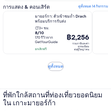
฿2,256
มี
การแสดง & คอนเสิร์ต
ดูทั้งหมด 14 กิจกรรม
ต่อ
1039
ผู้ใหญ่
เปิดในแท็บใหม
มายอร์กา: ตั๋วเข้าชมถ้ำ Drach พร้อมบริการรับส่ง
จาก Andrat
รีวิว
มายอร์กา: ตั๋วเข้าชมถ้ำ Drach
1
พร้อมบริการรับส่ง
คน
3+ ชม.
ระยะ
8.0
8/10
เวลา
฿2,256
ราคา
170 รีวิวจาก
จาก
กิจกรรม
GetYourGuide
อยู่
10
รวมภาษีและค่า
3
ธรรมเนียม
ที่
โดย
ยกเลิกฟรี
ต่อผู้ใหญ่ 1 คน
ชั่วโมง
฿2,256
มี
ต่อ
170
ผู้ใหญ่
เปิด
ดูทั้งหมด
รีวิว
ใน
1
แท็บ
คน
ใหม่
ที่พักใกล้สถานที่ท่องเที่ยวยอดนิยม
ใน เกาะมายอร์ก้า