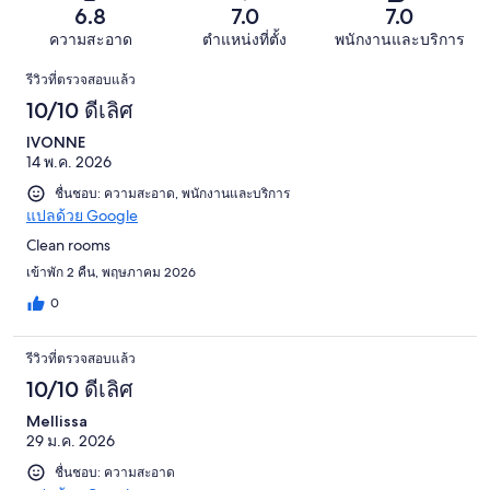
60
รีวิว
แย่
6.8
7.0
7.0
348
จาก
มาก
รีวิว
ความสะอาด
ตำแหน่งที่ตั้ง
พนักงานและบริการ
348
45
รีวิว
รีวิว
รีวิวที่ตรวจสอบแล้ว
จาก
10/10 ดีเลิศ
348
รีวิว
IVONNE
14 พ.ค. 2026
ชื่นชอบ: ความสะอาด, พนักงานและบริการ
แปลด้วย Google
Clean rooms
เข้าพัก 2 คืน, พฤษภาคม 2026
0
รีวิวที่ตรวจสอบแล้ว
10/10 ดีเลิศ
Mellissa
29 ม.ค. 2026
ชื่นชอบ: ความสะอาด