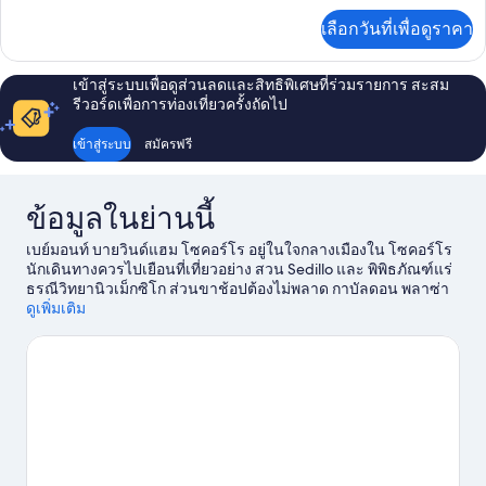
เพิ่ม
Deluxe
เลือกวันที่เพื่อดูราคา
เติม
Room
เกี่ยว
Non-
กับ
เข้าสู่ระบบเพื่อดูส่วนลดและสิทธิพิเศษที่ร่วมรายการ สะสม
Smoking
1
รีวอร์ดเพื่อการท่องเที่ยวครั้งถัดไป
King
Bed
เข้าสู่ระบบ
สมัครฟรี
Deluxe
Room
Non-
ข้อมูลในย่านนี้
Smoking
เบย์มอนท์ บายวินด์แฮม โซคอร์โร อยู่ในใจกลางเมืองใน โซคอร์โร
นักเดินทางควรไปเยือนที่เที่ยวอย่าง สวน Sedillo และ พิพิธภัณฑ์แร่
ธรณีวิทยานิวเม็กซิโก ส่วนขาช้อปต้องไม่พลาด กาบัลดอน พลาซ่า
และ เอล คามิโน สแควร์
ดูเพิ่มเติม
ดูคู่มือท่องเที่ยว โซคอร์โร