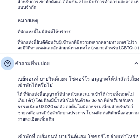
สำหรับการเข้าพักตั้งแต่ 7 คืนขึ้นไป จะมีบริการทำความสะอาดให้
แบบจำกัด
หมายเหตุ
ที่พักแห่งนี้ไม่มีลิฟต์ให้บริการ
ที่พักแห่งนี้ยินดีต้อนรับผู้เข้าพักที่มีความหลากหลายทางเพศ ไม่ว่า
จะมีวิถีทางเพศและอัตลักษณ์ทางเพศใด (เหมาะสำหรับ LGBTQ+) )
คำถามที่พบบ่อย
เบย์มอนท์ บายวินด์แฮม โซคอร์โร อนุญาตให้นำสัตว์เลี้ยง
เข้าพักได้หรือไม่
ได้ ที่พักแห่งนี้อนุญาตให้นำสุนัขและแมวเข้าได้ (รวมทั้งหมดไม่
เกิน 1 ตัว) โดยต้องมีน้ำหนักไม่เกินตัวละ 36 กก.ที่พักเรียกเก็บค่า
ธรรมเนียม USD20 ต่อตัว ต่อคืน ไม่มีค่าธรรมเนียมสำหรับสัตว์
ช่วยเหลือ อาจมีข้อจำกัดบางประการ โปรดติดต่อที่พักเพื่อสอบถาม
รายละเอียดเพิ่มเติม
เข้าพักที่ เบย์มอนท์ บายวินด์แฮม โซคอร์โร จ่ายเท่าไหร่?