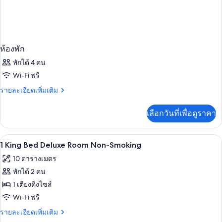
ห้องพัก
พักได้ 4 คน
Wi-Fi ฟรี
ราย
รายละเอียดเพิ่มเติม
ละเอียด
เพิ่ม
เลือกวันที่เพื่อดูราคา
เติม
เกี่ยว
กับ
ตู้นิรภัยในห้องพัก, โต๊ะทำงาน, ผ้าม่านก
เปิด
1
ห้อง
1 King Bed Deluxe Room Non-Smoking
พัก
ภาพถ่าย
10 ตารางเมตร
ทั้งหมด
พักได้ 2 คน
ของ
1 เตียงคิงไซส์
1
Wi-Fi ฟรี
King
ราย
รายละเอียดเพิ่มเติม
Bed
ละเอียด