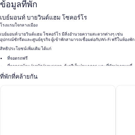
ข้อมูลที่พัก
เบย์มอนท์ บายวินด์แฮม โซคอร์โร
โรงแรมใจกลางเมือง
เบย์มอนท์ บายวินด์แฮม โซคอร์โร มีสิ่งอำนวยความสะดวกต่างๆ เช่น
อุปกรณ์ซักรีดและศูนย์ธุรกิจ ผู้เข้าพักสามารถเชื่อมต่อกับWi-Fi ฟรีในห้องพัก
สิทธิประโยชน์เพิ่มเติม ได้แก่
ที่จอดรถฟรี
ที่จอดรถบ้าน/รถบัส/รถบรรทุก, ตู้เอทีเอ็ม/ธนาคาร และที่พักปลอดบุหรี่
ตู้ขายของอัตโนมัติ และฝ่ายต้อนรับ 24 ชั่วโมง
ที่พักที่คล้ายกัน
สิ่งอำนวยความสะดวกในห้องพัก
ซุปเปอร์ 8 บายวินด์แฮม ซอกอร์โร
อีโคโน ล
ห้องพักทั้ง 68 ห้องขึ้นชื่อเรื่องสิ่งที่น่าประทับใจ เช่น เครื่องปรับอากาศ พร้อม
ด้วยสิ่งอำนวยความสะดวกอย่าง บริการ Wi-Fi ฟรี และตู้นิรภัย
สิ่งอำนวยความสะดวกอื่นๆ ภายในห้องพักได้แก่
ห้องน้ำพร้อมอ่างอาบน้ำหรือฝักบัวและของใช้ในห้องน้ำฟรี
ทีวีจอแบนพร้อม ช่องดาวเทียม
ตู้เย็น, ไมโครเวฟ และเครื่องทำความร้อน