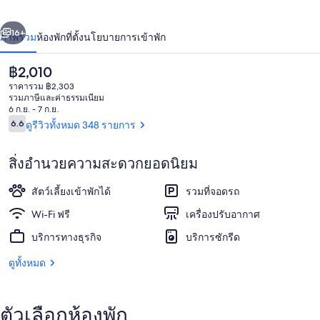
บาย
่อน
ถัดไป
น้า
16+
ภาพรวม
ห้องพัก
ที่ตั้ง
นโยบายการเข้าพัก
วิน
ด์
ราคา
฿2,010
ปัจจุบัน
ราคารวม ฿2,303
แฮม
฿2,010
รวมภาษีและค่าธรรมเนียม
6 ก.ย. - 7 ก.ย.
รีวิว
โซ
6.6
ดูรีวิวทั้งหมด 348 รายการ
6.6 จาก 10
คอร์
สิ่งอำนวยความสะดวกยอดนิยม
โร
ห้องอาหารเช้า
สัตว์เลี้ยงเข้าพักได้
รวมที่จอดรถ
Wi-Fi ฟรี
เครื่องปรับอากาศ
บริการทางธุรกิจ
บริการซักรีด
ดูทั้งหมด
ตัวเลือกห้องพัก