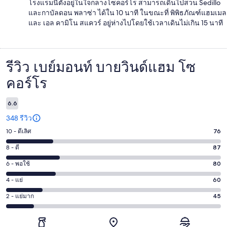
โรงแรมนี้ตั้งอยู่ในใจกลางโซคอร์โร สามารถเดินไปสวน Sedillo
และกาบัลดอน พลาซ่า ได้ใน 10 นาที ในขณะที่ พิพิธภัณฑ์แฮมเมล
และ เอล คามิโน สแควร์ อยู่ห่างไปโดยใช้เวลาเดินไม่เกิน 15 นาที
รีวิว เบย์มอนท์ บายวินด์แฮม โซ
รีวิว
คอร์โร
6.6
348 รีวิว
10 - ดีเลิศ
76
คะแนน
10
8 - ดี
87
คะแนน
-
8
6 - พอใช้
80
คะแนน
ดี
-
6
เลิศ
4 - แย่
60
คะแนน
ดี
-
76
4
87
2 - แย่มาก
45
คะแนน
พอใช้
จาก
-
จาก
2
80
348
แย่
348
-
จาก
รีวิว