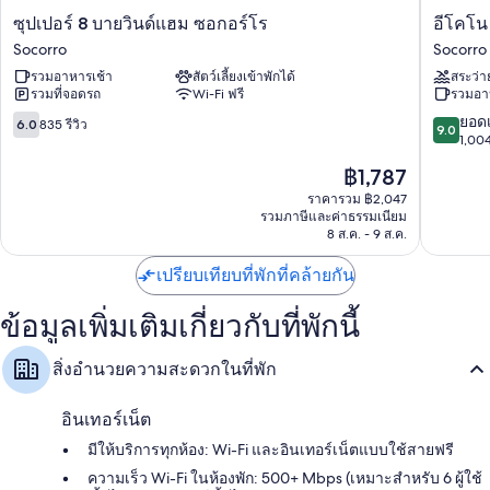
ซุปเปอร์
อี
ซุปเปอร์ 8 บายวินด์แฮม ซอกอร์โร
อีโคโน 
8
โคโน
Socorro
Socorro
บาย
ลอด
รวมอาหารเช้า
สัตว์เลี้ยงเข้าพักได้
สระว่า
วิน
จ์
รวมที่จอดรถ
Wi-Fi ฟรี
รวมอา
ด์
อินน์
แฮม
แอนด์
6.0
9.0
ยอดเ
6.0
835 รีวิว
9.0
ซอ
สวี
จาก
จาก
1,004
กอร์
ทส์
10,
10,
ราคา
฿1,787
โร
โซ
835
ยอด
ปัจจุบัน
Socorro
คอร์
รีวิว
เยี่ยม,
ราคารวม ฿2,047
คือ
รวมภาษีและค่าธรรมเนียม
โร
1,004
฿1,787
8 ส.ค. - 9 ส.ค.
Socorro
รีวิว
เปรียบเทียบที่พักที่คล้ายกัน
ข้อมูลเพิ่มเติมเกี่ยวกับที่พักนี้
สิ่งอำนวยความสะดวกในที่พัก
อินเทอร์เน็ต
มีให้บริการทุกห้อง: Wi-Fi และอินเทอร์เน็ตแบบใช้สายฟรี
ความเร็ว Wi-Fi ในห้องพัก: 500+ Mbps (เหมาะสำหรับ 6 ผู้ใช้