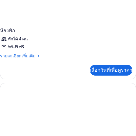
ปลอด
บุหรี่
บุหรี่
ห้องพัก
พักได้ 4 คน
Wi-Fi ฟรี
ราย
รายละเอียดเพิ่มเติม
ละเอียด
เพิ่ม
เลือกวันที่เพื่อดูราคา
เติม
เกี่ยว
กับ
ห้อง
พัก