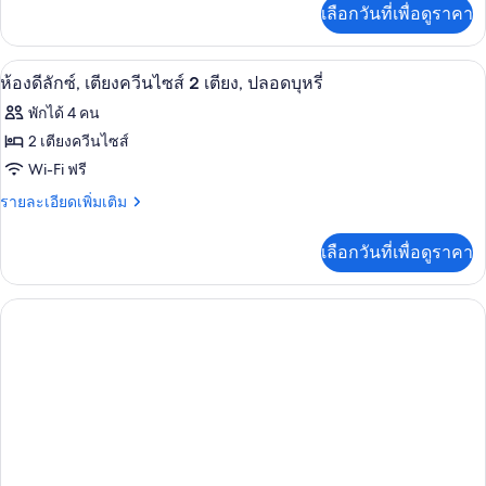
เพิ่ม
เลือกวันที่เพื่อดูราคา
1
เติม
ลัก
ปลอด
เตียง,
เกี่ยว
ซ์,
ปลอด
บุหรี่
กับ
ของใช้ในห้องน้ำฟรี, ไดร์เป่าผม, ผ้าเช็
เปิด
บุหรี่
1
ห้อง
ห้องดีลักซ์, เตียงควีนไซส์ 2 เตียง, ปลอดบุหรี่
เตียง
ดี
ภาพถ่าย
พักได้ 4 คน
คิง
ลัก
ทั้งหมด
ซ์,
2 เตียงควีนไซส์
ไซส์
เตียง
ของ
Wi-Fi ฟรี
1
คิง
ไซส์
ห้อง
ราย
รายละเอียดเพิ่มเติม
เตียง,
1
ละเอียด
ดี
ปลอด
เตียง,
เพิ่ม
เลือกวันที่เพื่อดูราคา
ปลอด
เติม
ลัก
บุหรี่
บุหรี่
เกี่ยว
ซ์,
กับ
ห้อง
เตียง
ดี
ควีน
ลัก
ซ์,
ไซส์
เตียง
2
ควีน
ไซส์
เตียง,
2
ปลอด
เตียง,