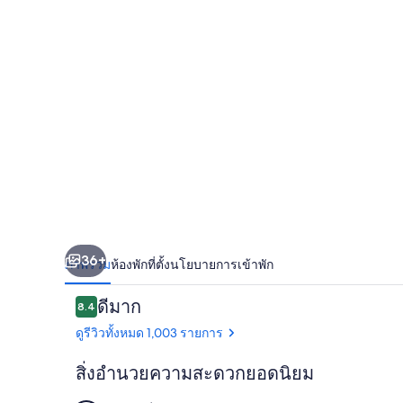
บีช
โรด
36+
ภาพรวม
ห้องพัก
ที่ตั้ง
นโยบายการเข้าพัก
รีวิว
ดีมาก
8.4
8.4 จาก 10
ดูรีวิวทั้งหมด 1,003 รายการ
สิ่งอำนวยความสะดวกยอดนิยม