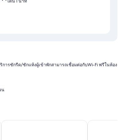
เดิน 1 นาที
บริการซักรีด/ซักแห้งผู้เข้าพักสามารถเชื่อมต่อกับWi-Fi ฟรีในห้อง
่วน
์
โรงแรม81 Premier Princess
จี8 โรงแรม
าศ รวมถึงบริการ Wi-Fi ฟรี