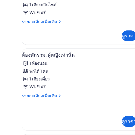
ห้อง
1 เตียงควีนไซส์
พัก
Wi-Fi ฟรี
รวม,
ราย
รายละเอียดเพิ่มเติม
ละเอียด
หอพัก
เพิ่ม
ดูราค
รวม
เติม
เกี่ยว
กับ
Wi-Fi ฟรี, ผ้าปูที่นอน
เปิด
9
ห้อง
ห้องพักรวม, ผู้หญิงเท่านั้น
พัก
ภาพถ่าย
1 ห้องนอน
รวม,
ทั้งหมด
หอพัก
พักได้ 1 คน
รวม
ของ
1 เตียงเดี่ยว
ห้อง
Wi-Fi ฟรี
พัก
ราย
รายละเอียดเพิ่มเติม
ละเอียด
รวม,
เพิ่ม
เติม
ผู้
เกี่ยว
ดูราค
หญิง
กับ
ห้อง
เท่านั้น
พัก