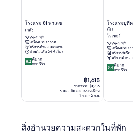
โรงแรม
โรง
โรงแรม 81 พาเลซ
โรงแรมบูทีค
81
แรม
ลัม
เกลัง
พา
บูที
โรเชอร์
Wi-Fi ฟรี
เลซ
คคัพ
เครื่องปรับอากาศ
เก
ซู
Wi-Fi ฟรี
บริการทำความสะอาด
เครื่องปรับอ
ลัง
ล
ฝ่ายต้อนรับ 24 ชั่วโมง
บริการซักรีด
คิว
บริการทำคว
8.2
ดีมาก
บ์
8.2
จาก
338 รีวิว
8.4
@
ดีมาก
8.4
10,
จาก
คัม
323 รีวิว
ดี
10,
ปอ
ราคา
฿1,615
มาก,
ดี
งก
ปัจจุบัน
338
มาก,
ราคารวม ฿1,936
ลัม
คือ
รีวิว
รวมภาษีและค่าธรรมเนียม
323
โร
฿1,615
1 ก.ย. - 2 ก.ย.
รีวิว
เชอ
ร์
สิ่งอำนวยความสะดวกในที่พัก