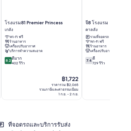
โรงแรม81
จี8
โรงแรม81 Premier Princess
จี8 โรงแรม
Premier
โรงแรม
เกลัง
คาลลัง
Princess
คา
Wi-Fi ฟรี
รวมที่จอดรถ
เก
ลลัง
ร้านอาหาร
Wi-Fi ฟรี
ลัง
เครื่องปรับอากาศ
ร้านอาหาร
บริการทำความสะอาด
เครื่องปรับอากาศ
8.2
7.4
ดีมาก
ดี
8.2
7.4
จาก
จาก
402 รีวิว
729 รีวิว
10,
10,
ดี
ดี,
ราคา
฿1,722
มาก,
729
ปัจจุบัน
402
รีวิว
ราคารวม ฿2,065
คือ
รีวิว
รวมภาษีและค่าธรรมเนียม
รวมภาษ
฿1,722
1 ก.ย. - 2 ก.ย.
ที่จอดรถและบริการรับส่ง