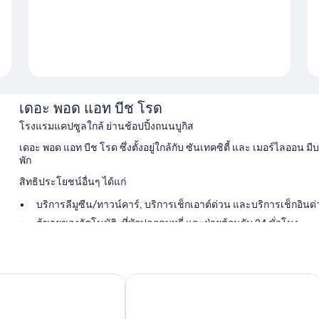
เดอะ พอด แอท บีช โรด
โรงแรมแคปซูลใกล้ ย่านช้อปปิ้งถนนบูกิส
เดอะ พอด แอท บีช โรด ซึ่งตั้งอยู่ใกล้กับ ซันเทคซิตี้ และ เมอร์ไลออน มี
พัก
สิทธิประโยชน์อื่นๆ ได้แก่
บริการลีมูซีน/ทาวน์คาร์, บริการเช็กเอาต์ด่วน และบริการเช็กอินด
ตู้ขายของอัตโนมัติ, ที่พักปลอดบุหรี่ และฝ่ายต้อนรับ 24 ชั่วโมง
พื้นที่สำหรับนั่งทำงาน, ที่ฝากกระเป๋าเดินทาง และเครื่องคอมพิวเตอร
ผู้เข้าพักต่างพูดถึงสิ่งดีๆ เกี่ยวกับพนักงานที่ให้ความช่วยเหลือที่ดี
พซูลคิวบ์ @ คัมปองกลัม
ดรีม เชเซอร์ บูติค แคปซูล โรงแรม
สิ่งอำนวยความสะดวกในห้องพัก
ห้องทั้งหมด 133 ห้องมีสิ่งอำนวยความสะดวกต่างๆ ได้แก่ เครื่องปรับอาก