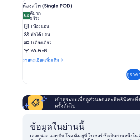
ห้องสวีท (Single POD) | Wi-Fi ฟรี
เปิด
รวม,
7
ห้องสวีท (Single POD)
ผู้
ภาพถ่าย
ดีมาก
หญิง
8.0
8.0 จาก 10
(5
5 รีวิว
ทั้งหมด
เท่านั้น
รีวิว)
1 ห้องนอน
ของ
พักได้ 1 คน
ห้อง
1 เตียงเดี่ยว
สวีท
Wi-Fi ฟรี
(Single
ราย
รายละเอียดเพิ่มเติม
POD)
ละเอียด
เพิ่ม
ดูราค
เติม
เกี่ยว
กับ
ห้อง
สวี
เข้าสู่ระบบเพื่อดูส่วนลดและสิทธิพิเศษที
ท
ครั้งถัดไป
(Single
POD)
ข้อมูลในย่านนี้
เดอะ พอด แอท บีช โรด ตั้งอยู่ที่ โรเชอร์ ซึ่งเป็นย่านหนึ่งใน