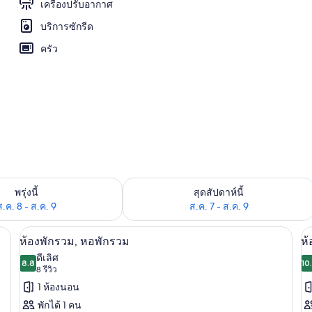
เครื่องปรับอากาศ
บริการซักรีด
รเวฟ
ครัว
องพักว่างในพรุ่งนี้ ส.ค. 8 - ส.ค. 9
ตรวจสอบจำนวนห้องพักว่างในสุดสัปดาห์นี
พรุ่งนี้
สุดสัปดาห์นี้
ส.ค. 8 - ส.ค. 9
ส.ค. 7 - ส.ค. 9
Wi-Fi ฟรี, ผ้าปูที่นอน
เปิด
เป
9
ห้องพักรวม, หอพักรวม
ห้
ภาพถ่าย
ภ
ดีเลิศ
8.8
10
8.8 จาก 10
(8
8 รีวิว
ทั้งหมด
ทั
รีวิว)
1 ห้องนอน
ของ
ข
พักได้ 1 คน