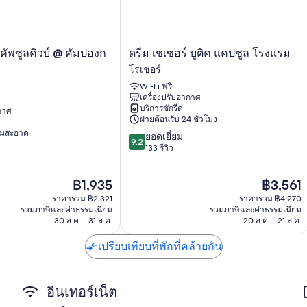
สิ่งอำนวยความสะดวกอื่นๆ ภายในห้องพักได้แก่
ห้องน้ำรวมพร้อมเรนชาวเวอร์
หลอดไฟแอลอีดี, ครัวส่วนกลาง และบริการทำความสะอาด
ดรีม
คัพซูลคิวบ์ @ คัมปองก
ดรีม เชเซอร์ บูติค แคปซูล โรงแรม
เช
โรเชอร์
เซอร์
Wi-Fi ฟรี
บูติค
เครื่องปรับอากาศ
แคปซูล
บริการซักรีด
ากาศ
โรงแรม
ฝ่ายต้อนรับ 24 ชั่วโมง
โร
ามสะอาด
9.2
ยอดเยี่ยม
เชอ
9.2
จาก
133 รีวิว
ร์
10,
ยอด
ราคา
ราคา
฿1,935
฿3,561
เยี่ยม,
ปัจจุบัน
ปัจจุบัน
133
ราคารวม ฿2,321
ราคารวม ฿4,270
คือ
คือ
รีวิว
รวมภาษีและค่าธรรมเนียม
รวมภาษีและค่าธรรมเนียม
฿1,935
฿3,561
30 ส.ค. - 31 ส.ค.
20 ส.ค. - 21 ส.ค.
เปรียบเทียบที่พักที่คล้ายกัน
อินเทอร์เน็ต