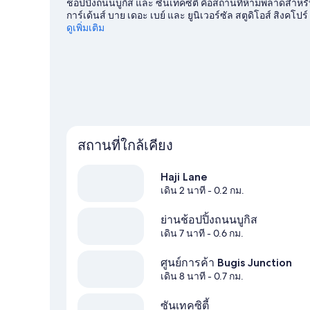
ช้อปปิ้งถนนบูกิส และ ซันเทคซิตี้ คือสถานที่ห้ามพลาดสำหร
การ์เด้นส์ บาย เดอะ เบย์ และ ยูนิเวอร์ซัล สตูดิโอส์ สิง
อีกสองแห่งที่ไม่ควรพลาด หากมีเวลา ลองมาหากิจกรรมสนุกๆ ท
ดูเพิ่มเติม
สิงคโปร์
สถานที่ใกล้เคียง
Haji Lane
เดิน 2 นาที
- 0.2 กม.
ย่านช้อปปิ้งถนนบูกิส
เดิน 7 นาที
- 0.6 กม.
ศูนย์การค้า Bugis Junction
เดิน 8 นาที
- 0.7 กม.
ซันเทคซิตี้