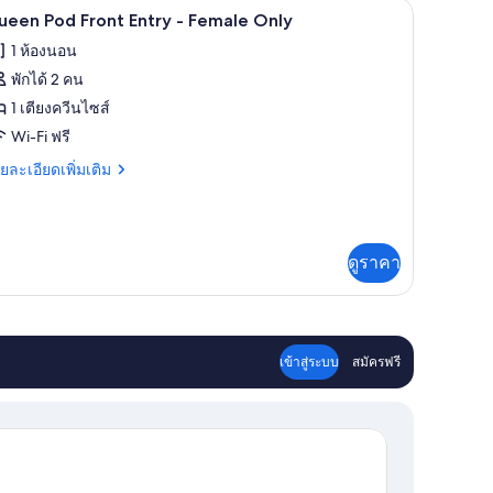
ี่นอน
Wi-Fi ฟรี, ผ้าปูที่นอน
ิด
8
อง
ueen Pod Front Entry - Female Only
าพถ่าย
1 ห้องนอน
ม,
้งหมด
ชาย
พักได้ 2 คน
านั้น
อง
1 เตียงควีนไซส์
ueen
Wi-Fi ฟรี
od
ย
ยละเอียดเพิ่มเติม
ront
เอียด
่ม
ntry
ิม
่ยว
emale
ดูราคา
nly
ueen
d
ont
try
เข้าสู่ระบบ
สมัครฟรี
male
ly