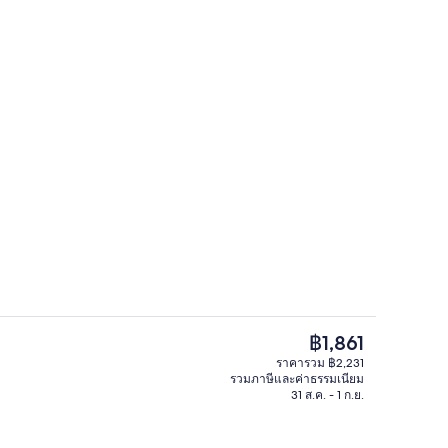
อื่นๆ
ราคา
฿1,861
ปัจจุบัน
ราคารวม ฿2,231
฿1,861
รวมภาษีและค่าธรรมเนียม
Wi-Fi ฟรี, ผ้าปูที่นอน
31 ส.ค. - 1 ก.ย.