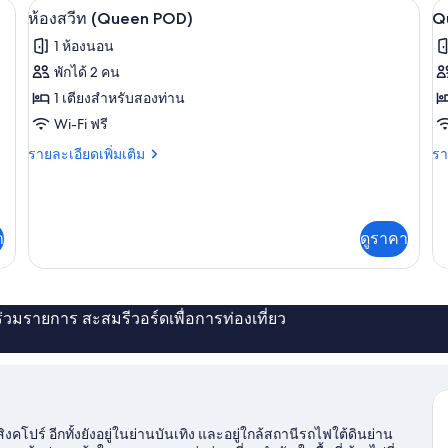
, ผ้าปูที่นอน
ห้องสวีท (Queen POD) | Wi-Fi ฟรี, ผ้าปูท
เปิด
เป
รวม,
9
ห้
ห้องสวีท (Queen POD)
Q
ผู้
พัก
ภาพถ่าย
ภ
1 ห้องนอน
หญิง
รว
ทั้งหมด
ทั
เท่านั้น
ผู้
พักได้ 2 คน
เท่
ของ
ข
1 เตียงสำหรับสองท่าน
Q
ห้อง
Wi-Fi ฟรี
P
สวีท
ราย
รา
รายละเอียดเพิ่มเติม
รา
F
ละเอียด
ละ
(Queen
เพิ่ม
เพิ
E
POD)
เติม
เต
-
เกี่ยว
เกี
F
า
ดูราคา
กับ
กับ
O
ห้อง
Q
สวี
Po
ท
Fr
(Queen
En
่ร่วมรายการ สะสมรีวอร์ดเพื่อการท่องเที่ยว
POD)
-
Fe
On
 สิงคโปร์ อีกทั้งยังอยู่ในย่านบันเทิง และอยู่ใกล้สถานีรถไฟใต้ดินย่าน