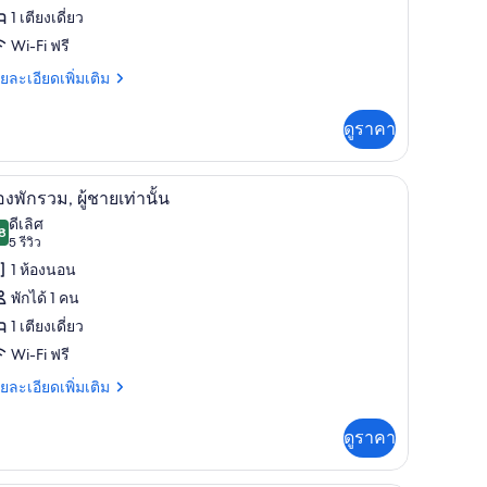
อง
1 เตียงเดี่ยว
ก
Wi-Fi ฟรี
วม,
ย
ยละเอียดเพิ่มเติม
เอียด
อพัก
่ม
ดูราคา
วม
ิม
่ยว
าปูที่นอน
Wi-Fi ฟรี, ผ้าปูที่นอน
ิด
8
อง
องพักรวม, ผู้ชายเท่านั้น
าพถ่าย
ดีเลิศ
ม,
8
8.8 จาก 10
(5
5 รีวิว
้งหมด
พัก
รีวิว)
1 ห้องนอน
ม
อง
พักได้ 1 คน
อง
1 เตียงเดี่ยว
ก
Wi-Fi ฟรี
วม,
ย
ยละเอียดเพิ่มเติม
เอียด
้ชาย
่ม
ดูราคา
่านั้น
ิม
่ยว