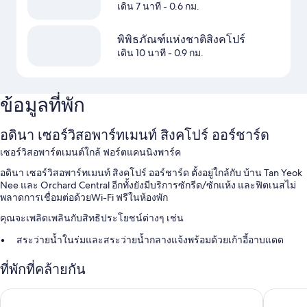
เดิน 7 นาที
- 0.6 กม.
พิพิธภัณฑ์แห่งชาติสิงคโปร์
เดิน 10 นาที
- 0.9 กม.
ข้อมูลที่พัก
อดินา เซอร์วิสอพาร์ทเมนท์ สิงคโปร์ ออร์ชาร์ด
เซอร์วิสอพาร์ตเมนต์ใกล้ ฟอร์ตแคนนิงพาร์ค
อดินา เซอร์วิสอพาร์ทเมนท์ สิงคโปร์ ออร์ชาร์ด ตั้งอยู่ใกล้กับ บ้าน Tan Yeok
Nee และ Orchard Central อีกทั้งยังมีบริการซักรีด/ซักแห้ง และฟิตเนสไม่
พลาดการเชื่อมต่อด้วยWi-Fi ฟรีในห้องพัก
คุณจะเพลิดเพลินกับสิทธิประโยชน์ต่างๆ เช่น
สระว่ายน้ำในร่มและสระว่ายน้ำกลางแจ้งพร้อมด้วยเก้าอี้อาบแดด
ที่จอดรถฟรี
ที่พักที่คล้ายกัน
รถรับส่งสนามบิน, สิทธิ์เข้าใช้สระว่ายน้ำในร่มในบริเวณใกล้เคียง และ
ฝ่ายต้อนรับ 24 ชั่วโมง
แชงกรี-ลา อพาร์ทเมนท์ สิงคโปร์
โนโวเทล ล
พนักงานที่พูดได้หลายภาษา, ลิฟต์ และเตาบาร์บีคิว