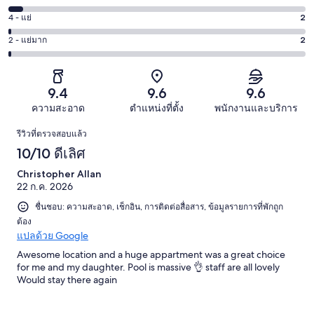
-
6
เลิศ
4 - แย่
2
คะแนน
ดี
-
140
4
43
2 - แย่มาก
2
คะแนน
พอใช้
จาก
-
จาก
2
10
197
แย่
197
-
จาก
รีวิว
2
รีวิว
แย่
9.4
9.6
9.6
197
จาก
มาก
รีวิว
ความสะอาด
ตำแหน่งที่ตั้ง
พนักงานและบริการ
197
2
รีวิว
รีวิว
รีวิวที่ตรวจสอบแล้ว
จาก
10/10 ดีเลิศ
197
รีวิว
Christopher Allan
22 ก.ค. 2026
ชื่นชอบ: ความสะอาด, เช็กอิน, การติดต่อสื่อสาร, ข้อมูลรายการที่พักถูก
ต้อง
แปลด้วย Google
Awesome location and a huge appartment was a great choice
for me and my daughter. Pool is massive 👌 staff are all lovely
Would stay there again