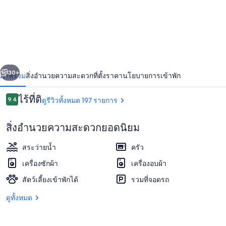
อดิ
นา
เซอร์
วิ
่อน
ถัดไป
น้า
30+
ภาพรวม
สิ่งอำนวยความสะดวก
ที่ตั้ง
ราคา
นโยบายการเข้าพัก
สอ
พาร์
รีวิว
ไร้ที่ติ
9.4
ดูรีวิวทั้งหมด 197 รายการ
9.4 จาก 10
ท
สิ่งอำนวยความสะดวกยอดนิยม
เม
สระว่ายน้ำ
ครัว
นท์
เครื่องซักผ้า
เครื่องอบผ้า
สิงคโปร์
สัตว์เลี้ยงเข้าพักได้
รวมที่จอดรถ
บริเวณนั่งเล่นที่ล็อบบี้
ออร์
ดูทั้งหมด
ชาร์ด