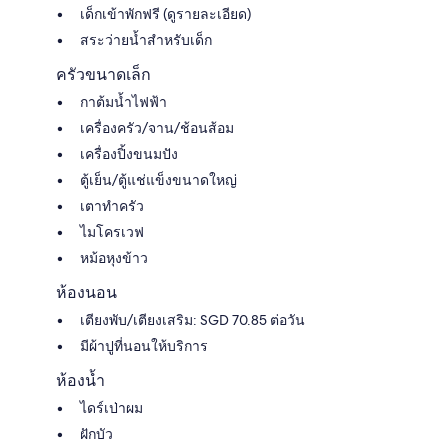
เด็กเข้าพักฟรี (ดูรายละเอียด)
สระว่ายน้ำสำหรับเด็ก
ครัวขนาดเล็ก
กาต้มน้ำไฟฟ้า
เครื่องครัว/จาน/ช้อนส้อม
เครื่องปิ้งขนมปัง
ตู้เย็น/ตู้แช่แข็งขนาดใหญ่
เตาทำครัว
ไมโครเวฟ
หม้อหุงข้าว
ห้องนอน
เตียงพับ/เตียงเสริม: SGD 70.85 ต่อวัน
มีผ้าปูที่นอนให้บริการ
ห้องน้ำ
ไดร์เป่าผม
ฝักบัว