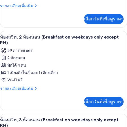
ดิโอ,
ราย
รายละเอียดเพิ่มเติม
เตียง
ละเอียด
เพิ่ม
คิง
เลือกวันที่เพื่อดูราคา
เติม
ไซส์
เกี่ยว
กับ
1
ห้องสวีท, 2 ห้องนอน (Breakfast on weekda
เปิด
8
สตู
ห้องสวีท, 2 ห้องนอน (Breakfast on weekdays only except
เตียง
ดิ
ภาพถ่าย
P.H)
โอ,
(Breakfast
ทั้งหมด
59 ตารางเมตร
เตียง
on
คิง
2 ห้องนอน
ของ
weekdays
ไซส์
พักได้ 4 คน
only
1
ห้อง
เตียง
except
1 เตียงคิงไซส์ และ 1 เตียงเดี่ยว
สวีท,
(Breakfast
P.H)
Wi-Fi ฟรี
on
2
weekdays
ราย
รายละเอียดเพิ่มเติม
ห้อง
only
ละเอียด
except
นอน
เพิ่ม
เลือกวันที่เพื่อดูราคา
P.H)
เติม
(Breakfast
เกี่ยว
on
กับ
ตู้นิรภัยในห้องพัก, เตารีด/โต๊ะรีดผ้า, Wi-
เปิด
weekdays
8
ห้อง
ห้องสวีท, 3 ห้องนอน (Breakfast on weekdays only except
สวี
only
ภาพถ่าย
P.H)