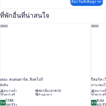
Deluxe
เลือกวันที่เพื่อดูราคา
เติม
(Breakfast
เกี่ยว
On
กับ
ที่พักอื่นที่น่าสนใจ
Three
Weekdays
Bedroom
Only
Apartment
เดอะ สแตนดาร์ด, สิงคโปร์
รีสอร์ท 
โฆษณา
โฆษณา
Except
Deluxe
(Breakfast
PH)
On
Weekdays
Only
Except
PH)
เดอะ สแตนดาร์ด, สิงคโปร์
รีสอร์ท 
ทังลิน
เกาะเซน
สระว่ายน้ำ
สัตว์เลี้ยงเข้าพักได้
สระว่ายน
Wi-Fi ฟรี
ร้านอาหาร
Wi-Fi ฟรี
9.6
8.6
ไร้ที่ติ
ดีเลิศ
9.6
8.6
จาก
จาก
199 รีวิว
672 รีว