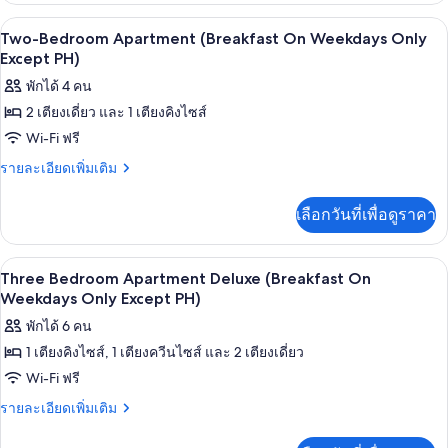
P.H)
Only
กับ
ตู้นิรภัยในห้องพัก, เตารีด/โต๊ะรีดผ้า, Wi-
เปิด
7
Studio
Except
Two-Bedroom Apartment (Breakfast On Weekdays Only
(Breakfast
ภาพถ่าย
Except PH)
PH)
On
ทั้งหมด
พักได้ 4 คน
Weekdays
Only
2 เตียงเดี่ยว และ 1 เตียงคิงไซส์
ของ
Except
Wi-Fi ฟรี
Two-
PH)
Bedroom
ราย
รายละเอียดเพิ่มเติม
ละเอียด
Apartment
เพิ่ม
(Breakfast
เลือกวันที่เพื่อดูราคา
เติม
On
เกี่ยว
Weekdays
กับ
ตู้นิรภัยในห้องพัก, เตารีด/โต๊ะรีดผ้า, Wi-
เปิด
7
Two-
Three Bedroom Apartment Deluxe (Breakfast On
Only
Bedroom
ภาพถ่าย
Weekdays Only Except PH)
Except
Apartment
PH)
ทั้งหมด
พักได้ 6 คน
(Breakfast
On
1 เตียงคิงไซส์, 1 เตียงควีนไซส์ และ 2 เตียงเดี่ยว
ของ
Weekdays
Wi-Fi ฟรี
Three
Only
Except
Bedroom
ราย
รายละเอียดเพิ่มเติม
PH)
ละเอียด
Apartment
เพิ่ม