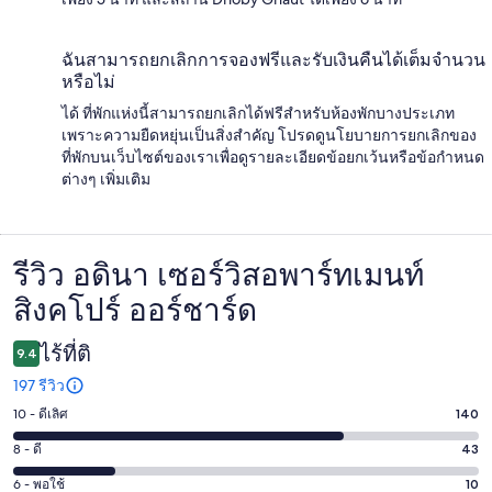
ฉันสามารถยกเลิกการจองฟรีและรับเงินคืนได้เต็มจำนวน
หรือไม่
ได้ ที่พักแห่งนี้สามารถยกเลิกได้ฟรีสำหรับห้องพักบางประเภท
เพราะความยืดหยุ่นเป็นสิ่งสำคัญ โปรดดูนโยบายการยกเลิกของ
ที่พักบนเว็บไซต์ของเราเพื่อดูรายละเอียดข้อยกเว้นหรือข้อกำหนด
ต่างๆ เพิ่มเติม
รีวิว อดินา เซอร์วิสอพาร์ทเมนท์
รีวิว
สิงคโปร์ ออร์ชาร์ด
ไร้ที่ติ
9.4
197 รีวิว
10 - ดีเลิศ
140
คะแนน
10
8 - ดี
43
คะแนน
-
8
6 - พอใช้
10
คะแนน
ดี