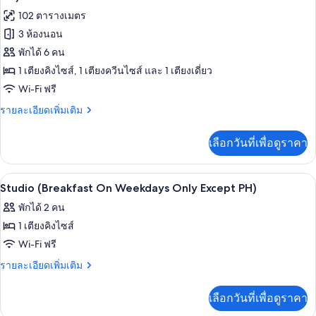
ท,
except
ทั้งหมด
102 ตารางเมตร
2
P.H)
ห้อง
3 ห้องนอน
ของ
นอน
พักได้ 6 คน
(Breakfast
ห้อง
on
1 เตียงคิงไซส์, 1 เตียงควีนไซส์ และ 1 เตียงเดี่ยว
สวีท,
weekdays
Wi-Fi ฟรี
only
3
except
ราย
รายละเอียดเพิ่มเติม
ห้อง
P.H)
ละเอียด
นอน
เพิ่ม
เลือกวันที่เพื่อดูราคา
เติม
(Breakfast
เกี่ยว
on
กับ
ตู้นิรภัยในห้องพัก, เตารีด/โต๊ะรีดผ้า, Wi-
เปิด
weekdays
5
ห้อง
Studio (Breakfast On Weekdays Only Except PH)
สวี
only
ภาพถ่าย
พักได้ 2 คน
ท,
except
ทั้งหมด
3
1 เตียงคิงไซส์
P.H)
ห้อง
ของ
Wi-Fi ฟรี
นอน
Studio
(Breakfast
ราย
รายละเอียดเพิ่มเติม
on
(Breakfast
ละเอียด
weekdays
เพิ่ม
On
เลือกวันที่เพื่อดูราคา
only
เติม
Weekdays
except
เกี่ยว