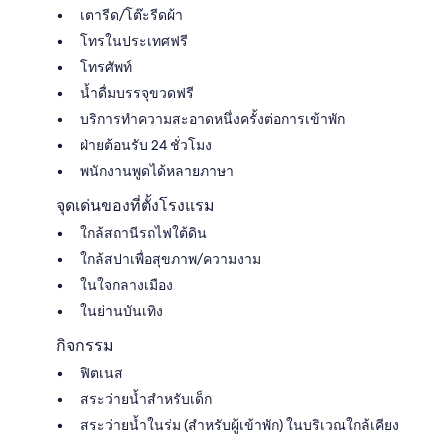
เตารีด/โต๊ะรีดผ้า
โทรในประเทศฟรี
โทรศัพท์
น้ำดื่มบรรจุขวดฟรี
บริการทำความสะอาดหนึ่งครั้งต่อการเข้าพัก
ฝ่ายต้อนรับ 24 ชั่วโมง
พนักงานพูดได้หลายภาษา
จุดเด่นของที่ตั้งโรงแรม
ใกล้สถานีรถไฟใต้ดิน
ใกล้สปาเพื่อสุขภาพ/ความงาม
ในใจกลางเมือง
ในย่านบันเทิง
กิจกรรม
ฟิตเนส
สระว่ายน้ำสำหรับเด็ก
สระว่ายน้ำในร่ม (สำหรับผู้เข้าพัก) ในบริเวณใกล้เคียง