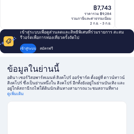
10,
10,
ราคา
฿7,743
ไร้
ดี
ปัจจุบัน
ราคารวม ฿9,284
ที่
เลิศ,
คือ
รวมภาษีและค่าธรรมเนียม
ติ,
672
฿7,743
2 ก.ย. - 3 ก.ย.
199
รีวิว
รีวิว
เข้าสู่ระบบเพื่อดูส่วนลดและสิทธิพิเศษที่ร่วมรายการ สะสม
รีวอร์ดเพื่อการท่องเที่ยวครั้งถัดไป
เข้าสู่ระบบ
สมัครฟรี
ข้อมูลในย่านนี้
อดินา เซอร์วิสอพาร์ทเมนท์ สิงคโปร์ ออร์ชาร์ด ตั้งอยู่ที่ ดาวน์ทาวน์
สิงคโปร์ ซึ่งเป็นย่านหนึ่งใน สิงคโปร์ อีกทั้งยังอยู่ในย่านบันเทิง และ
อยู่ใกล้สถานีรถไฟใต้ดินนักเดินทางสามารถแวะชมสถานที่ทาง
วัฒนธรรมอย่าง พิพิธภัณฑ์แห่งชาติสิงคโปร์ ส่วนถ้าใครอยากช้อปก็
ดูเพิ่มเติม
สามารถไปที่ Orchard Central และ พลาซาสิงคปุระ นักเดินทางไม่
ควรพลาด ศูนย์วัฒนธรรม Ngee Ann
ดูคู่มือท่องเที่ยว สิงคโปร์
ดูโรงแรมกึ่งอพาร์ตเมนต์เพิ่มเติมใน สิงคโปร์