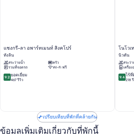
สิ่งอำนวยความสะดวกในห้องพัก
ห้องพักทั้ง 88 ห้องมีจุดเด่นด้านสิทธิพิเศษ เช่น เครื่องปรับอากาศ พร้อมด้วย
สิ่งอำนวยความสะดวกอย่าง บริการ Wi-Fi ฟรี และตู้นิรภัย
สิ่งอำนวยความสะดวกอื่นๆ ภายในห้องพักได้แก่
ห้องน้ำพร้อมฝักบัวและไดร์เป่าผม
แช
โน
แชงกรี-ลา อพาร์ทเมนท์ สิงคโปร์
โนโวเทล
ทีวีจอแอลอีดีพร้อม ช่องเคเบิล และ เครื่องเล่นดีวีดี
งกรี-
โว
ทังลิน
นิวตัน
ลา
เทล
ครัวขนาดเล็ก, ตู้เย็นขนาดใหญ่ และไมโครเวฟ
สระว่ายน้ำ
ครัว
สระว่า
อ
ลีฟ
รวมที่จอดรถ
Wi-Fi ฟรี
เครื่อง
พาร์
วิ่ง
ท
สิงคโปร์
9.2
9.4
ยอดเยี่ยม
ไร้ที่
9.2
9.4
เม
ออร์
จาก
จาก
467 รีวิว
218 รี
นท์
ชาร์ด
10,
10,
สิงคโปร์
นิ
ยอด
ไร้
ทัง
วตัน
เยี่ยม,
ที่
ลิน
467
ติ,
รีวิว
218
รีวิว
เปรียบเทียบที่พักที่คล้ายกัน
ข้อมูลเพิ่มเติมเกี่ยวกับที่พักนี้