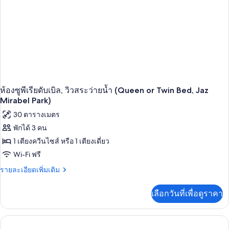
สระ
ว่าย
น้ำ
(Deluxe,Queen
or
Twin,Jaz
Mirabel
Club)
ห้องซูพีเรียดับเบิล, วิวสระว่ายน้ำ (Queen or Twin Bed, Jaz
Mirabel Park)
30 ตารางเมตร
พักได้ 3 คน
1 เตียงควีนไซส์ หรือ 1 เตียงเดี่ยว
Wi-Fi ฟรี
ราย
รายละเอียดเพิ่มเติม
ละเอียด
เพิ่ม
เลือกวันที่เพื่อดูราคา
เติม
เกี่ยว
กับ
ห้อง