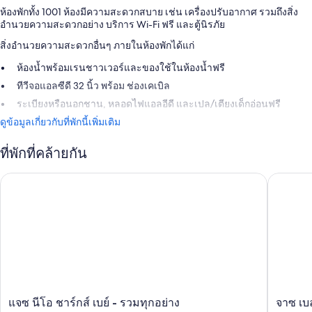
ห้องพักทั้ง 1001 ห้องมีความสะดวกสบาย เช่น เครื่องปรับอากาศ รวมถึงสิ่ง
อำนวยความสะดวกอย่าง บริการ Wi-Fi ฟรี และตู้นิรภัย
สิ่งอำนวยความสะดวกอื่นๆ ภายในห้องพักได้แก่
ห้องน้ำพร้อมเรนชาวเวอร์และของใช้ในห้องน้ำฟรี
ทีวีจอแอลซีดี 32 นิ้ว พร้อม ช่องเคเบิล
ระเบียงหรือนอกชาน, หลอดไฟแอลอีดี และเปล/เตียงเด็กอ่อนฟรี
ดูข้อมูลเกี่ยวกับที่พักนี้เพิ่มเติม
ที่พักที่คล้ายกัน
แจซ นีโอ ชาร์กส์ เบย์ - รวมทุกอย่าง
จาซ เบลเ
แจซ
จาซ
แจซ นีโอ ชาร์กส์ เบย์ - รวมทุกอย่าง
จาซ เบ