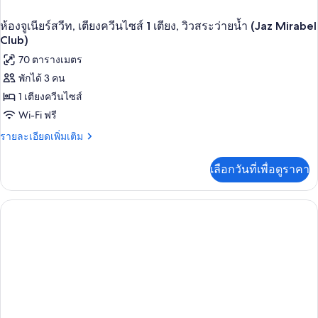
ห้องจูเนียร์สวีท, เตียงควีนไซส์ 1 เตียง, วิวสระว่ายน้ำ (Jaz Mirabel
Club)
70 ตารางเมตร
พักได้ 3 คน
1 เตียงควีนไซส์
Wi-Fi ฟรี
ราย
รายละเอียดเพิ่มเติม
ละเอียด
เพิ่ม
เลือกวันที่เพื่อดูราคา
เติม
เกี่ยว
กับ
ห้อง
จู
เนียร์
สวี
ท,
เตียง
ควีน
ไซส์
1