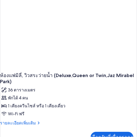
ซู
พี
เรียดั
บเบิล,
วิว
สระ
ว่าย
น้ำ
(Queen
or
Twin
Bed,
Jaz
Mirabel
ห้องแฟมิลี่, วิวสระว่ายน้ำ (Deluxe,Queen or Twin,Jaz Mirabel
Park)
Park)
36 ตารางเมตร
พักได้ 4 คน
1 เตียงควีนไซส์ หรือ 1 เตียงเดี่ยว
Wi-Fi ฟรี
ราย
รายละเอียดเพิ่มเติม
ละเอียด
เพิ่ม