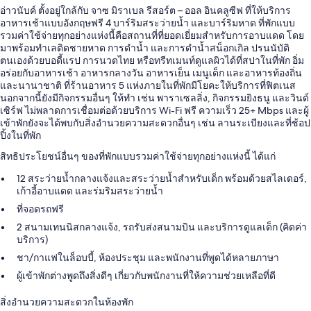
อ่าวนับค์ ตั้งอยู่ใกล้กับ จาซ มิราเบล รีสอร์ต – ออล อินคลูซีฟ ที่ให้บริการ
อาหารเช้าแบบอังกฤษฟรี 4 บาร์ริมสระว่ายน้ำ และบาร์ริมหาด ที่พักแบบ
รวมค่าใช้จ่ายทุกอย่างแห่งนี้คือสถานที่ที่ยอดเยี่ยมสำหรับการอาบแดด โดย
มาพร้อมทำเลติดชายหาด การดำน้ำ และการดําน้ำสน็อกเกิล ปรนนับัติ
ตนเองด้วยบอดี้แรป การนวดไทย หรือทรีทเมนท์ดูแลผิวได้ที่สปาในที่พัก อิ่ม
อร่อยกับอาหารเช้า อาหารกลางวัน อาหารเย็น เมนูเด็ก และอาหารท้องถิ่น
และนานาชาติ ที่ร้านอาหาร 5 แห่งภายในที่พักมีโยคะให้บริการที่ฟิตเนส
นอกจากนี้ยังมีกิจกรรมอื่นๆ ให้ทำ เช่น พาราเซลลิ่ง, กิจกรรมยิงธนู และวินด์
เซิร์ฟ ไม่พลาดการเชื่อมต่อด้วยบริการ Wi-Fi ฟรี ความเร็ว 25+ Mbps และผู้
เข้าพักยังจะได้พบกับสิ่งอำนวยความสะดวกอื่นๆ เช่น ลานระเบียงและที่ช้อป
ปิ้งในที่พัก
สิทธิประโยชน์อื่นๆ ของที่พักแบบรวมค่าใช้จ่ายทุกอย่างแห่งนี้ ได้แก่
12 สระว่ายน้ำกลางแจ้งและสระว่ายน้ำสำหรับเด็ก พร้อมด้วยสไลเดอร์,
เก้าอี้อาบแดด และร่มริมสระว่ายน้ำ
ที่จอดรถฟรี
2 สนามเทนนิสกลางแจ้ง, รถรับส่งสนามบิน และบริการดูแลเด็ก (คิดค่า
บริการ)
ชา/กาแฟในล็อบบี้, ห้องประชุม และพนักงานที่พูดได้หลายภาษา
ผู้เข้าพักต่างพูดถึงสิ่งดีๆ เกี่ยวกับพนักงานที่ให้ความช่วยเหลือที่ดี
สิ่งอำนวยความสะดวกในห้องพัก