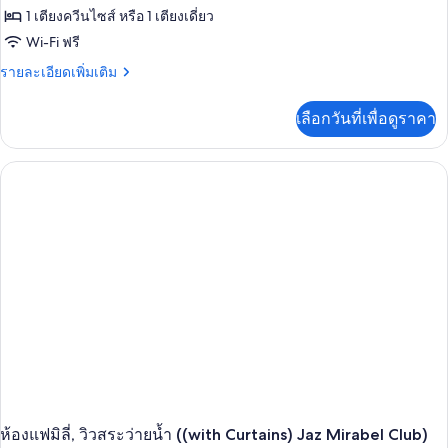
1 เตียงควีนไซส์ หรือ 1 เตียงเดี่ยว
Wi-Fi ฟรี
ราย
รายละเอียดเพิ่มเติม
ละเอียด
เพิ่ม
เลือกวันที่เพื่อดูราคา
เติม
เกี่ยว
กับ
ห้อง
ซู
พี
เรียดั
บเบิล,
วิว
สระ
ว่าย
น้ำ
(Queen
or
Twin
Bed,
Jaz
Mirabel
ห้องแฟมิลี่, วิวสระว่ายน้ำ ((with Curtains) Jaz Mirabel Club)