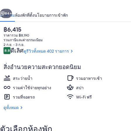
เบล
่อน
ถัดไป
น้า
84+
ภาพรวม
ห้องพัก
ที่ตั้ง
นโยบายการเข้าพัก
รี
สอร์ต
ราคา
฿6,415
ปัจจุบัน
ราคารวม ฿8,190
–
฿6,415
รวมภาษีและค่าธรรมเนียม
2 ก.ย. - 3 ก.ย.
ออล
รีวิว
ดีเลิศ
8.8
ดูรีวิวทั้งหมด 402 รายการ
8.8 จาก 10
อิน
สิ่งอำนวยความสะดวกยอดนิยม
คลู
ด้านหน้าที่พัก
สระว่ายน้ำ
รวมอาหารเช้า
ซีฟ
รวมค่าใช้จ่ายทุกอย่าง
สปา
รวมที่จอดรถ
Wi-Fi ฟรี
ดูทั้งหมด
ตัวเลือกห้องพัก