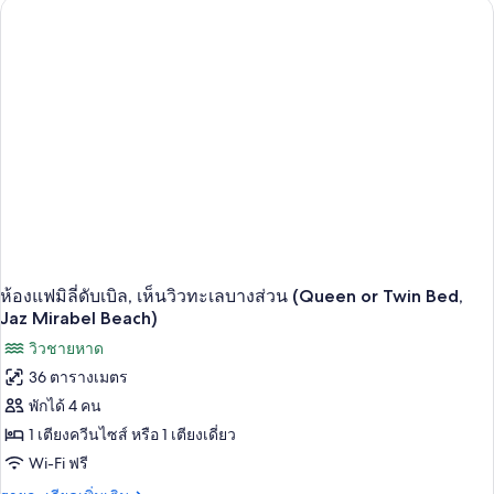
ห้อง
แฟ
มิ
ลี่
ดับเบิล,
วิว
สวน
(Queen
or
Twin
Bed,
Jaz
Mirabel
Beach)
ห้องแฟมิลี่ดับเบิล, เห็นวิวทะเลบางส่วน (Queen or Twin Bed,
Jaz Mirabel Beach)
วิวชายหาด
36 ตารางเมตร
พักได้ 4 คน
1 เตียงควีนไซส์ หรือ 1 เตียงเดี่ยว
Wi-Fi ฟรี