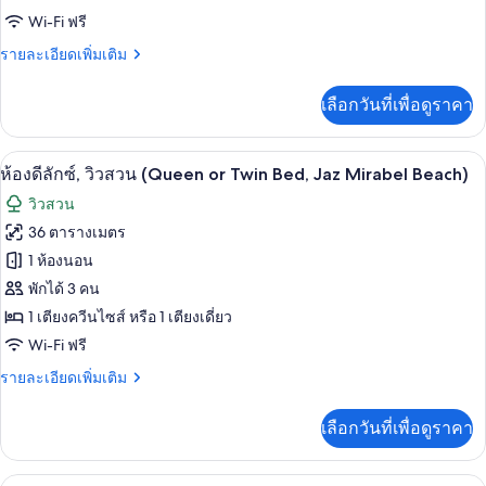
Wi-Fi ฟรี
ราย
รายละเอียดเพิ่มเติม
ละเอียด
เพิ่ม
เลือกวันที่เพื่อดูราคา
เติม
เกี่ยว
กับ
มินิบาร์, ตู้นิรภัยในห้องพัก, ผ้าม่านกันแ
เปิด
1
ห้อง
ห้องดีลักซ์, วิวสวน (Queen or Twin Bed, Jaz Mirabel Beach)
ซู
ภาพถ่าย
วิวสวน
พี
ทั้งหมด
เรียดั
36 ตารางเมตร
บเบิล,
ของ
1 ห้องนอน
วิว
สระ
ห้อง
พักได้ 3 คน
ว่าย
1 เตียงควีนไซส์ หรือ 1 เตียงเดี่ยว
ดี
น้ำ
Wi-Fi ฟรี
(Queen
ลัก
or
ราย
รายละเอียดเพิ่มเติม
ซ์,
Twin
ละเอียด
Bed,
วิว
เพิ่ม
Jaz
เลือกวันที่เพื่อดูราคา
เติม
Mirabel
สวน
เกี่ยว
Beach)
(Queen
กับ