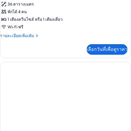
Club)
36 ตารางเมตร
พักได้ 4 คน
1 เตียงควีนไซส์ หรือ 1 เตียงเดี่ยว
Wi-Fi ฟรี
ราย
รายละเอียดเพิ่มเติม
ละเอียด
เพิ่ม
เลือกวันที่เพื่อดูราคา
เติม
เกี่ยว
กับ
ห้อง
แฟ
มิ
ลี่,
วิว
สระ
ว่าย
น้ำ
((with
Curtains)
Jaz
Mirabel
Club)