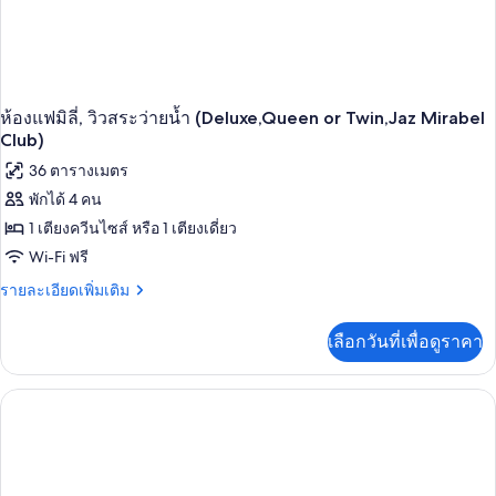
เตียง,
วิว
สระ
ว่าย
น้ำ
(Jaz
ห้องแฟมิลี่, วิวสระว่ายน้ำ (Deluxe,Queen or Twin,Jaz Mirabel
Mirabel
Club)
Club)
36 ตารางเมตร
พักได้ 4 คน
1 เตียงควีนไซส์ หรือ 1 เตียงเดี่ยว
Wi-Fi ฟรี
ราย
รายละเอียดเพิ่มเติม
ละเอียด
เพิ่ม
เลือกวันที่เพื่อดูราคา
เติม
เกี่ยว
กับ
ห้อง
แฟ
มิ
ลี่,
วิว