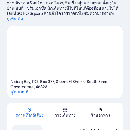
จาซ มิราเบล รีสอร์ต – ออล อินคลูซีฟ ซึ่งอยู่บนชายหาด ตั้งอยู่ใน
ย่าน นับก์, เชร์มเอลชีค นักเดินทางที่ไปที่ไหนก็ต้องช้อป แวะไปได้
เลยที่ SOHO Square ส่วนถ้าใครอยากออกไปชมความงดงามที่
ธรรมชาติรังสรรค์ ไปได้ที่ อ่าวนับค์ และ อ่าว Shark's Bay ถ้าอยาก
ดูเพิ่มเติม
เพลิดเพลินกับสีสันยามค่ำคืนขอแนะนำให้แวะ วิหารเอคโค่ ส่วน
ใครที่พาลูกๆ ไปเที่ยวต้องไม่พลาด อุทยานแห่งชาติ Ras
Mohammed
ดูคู่มือท่องเที่ยว เชร์มเอลชีค
ดูรีสอร์ตเพิ่มเติมใน เชร์มเอลชีค
Nabaq Bay, P.O. Box 377, Sharm El Sheikh, South Sinai
Governorate, 46628
ดูในแผนที่
แผนที่
สถานที่ใกล้เคียง
การเดินทาง
ร้านอาหาร