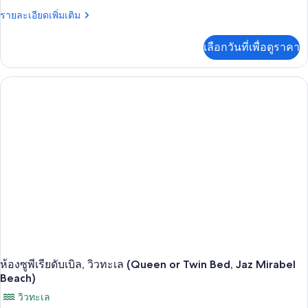
พี
ราย
รายละเอียดเพิ่มเติม
เรียดั
ละเอียด
เพิ่ม
บเบิล,
เลือกวันที่เพื่อดูราคา
เติม
วิว
เกี่ยว
กับ
สวน
ห้อง
(Queen
ซู
พี
or
เรียดั
Twin
บเบิล,
Bed,
วิว
สวน
Jaz
(Queen
Mirabel
or
Beach)
Twin
Bed,
Jaz
Mirabel
Beach)
ห้องซูพีเรียดับเบิล, วิวทะเล (Queen or Twin Bed, Jaz Mirabel
Beach)
วิวทะเล