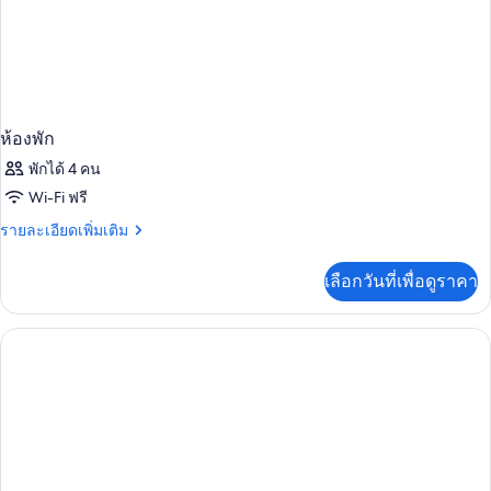
ห้องพัก
พักได้ 4 คน
Wi-Fi ฟรี
ราย
รายละเอียดเพิ่มเติม
ละเอียด
เพิ่ม
เลือกวันที่เพื่อดูราคา
เติม
เกี่ยว
กับ
ห้อง
พัก