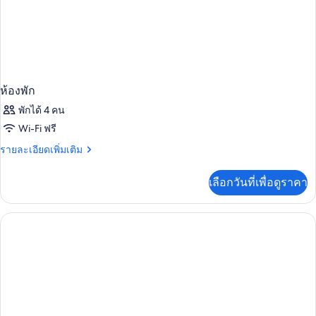
น้ำ
(Queen
or
Twin
Bed,
Jaz
Mirabel
ห้องพัก
Beach)
พักได้ 4 คน
Wi-Fi ฟรี
ราย
รายละเอียดเพิ่มเติม
ละเอียด
เพิ่ม
เลือกวันที่เพื่อดูราคา
เติม
เกี่ยว
กับ
ห้อง
พัก