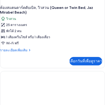
Beach)
ห้องสแตนดาร์ดดับเบิล, วิวสวน (Queen or Twin Bed, Jaz
Mirabel Beach)
วิวสวน
25 ตารางเมตร
พักได้ 2 คน
1 เตียงควีนไซส์ หรือ 1 เตียงเดี่ยว
Wi-Fi ฟรี
ราย
รายละเอียดเพิ่มเติม
ละเอียด
เพิ่ม
เลือกวันที่เพื่อดูราคา
เติม
เกี่ยว
กับ
ห้อง
สแตนดาร์ด
ดับเบิล,
วิว
สวน
(Queen
or
Twin