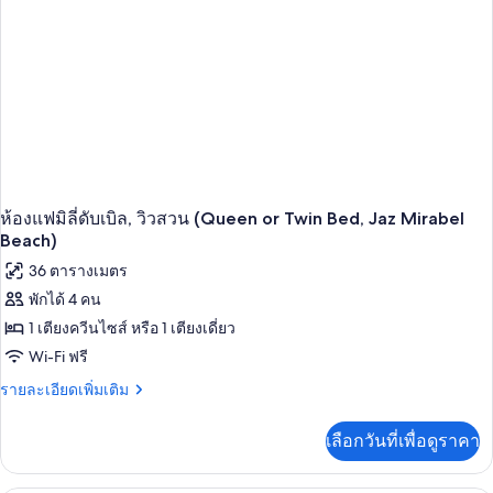
ทีฟ
สวี
ท,
เตียง
ควีน
ไซส์
1
เตียง,
วิว
สระ
ว่าย
ห้องแฟมิลี่ดับเบิล, วิวสวน (Queen or Twin Bed, Jaz Mirabel
น้ำ
Beach)
(Jaz
36 ตารางเมตร
Mirabel
Beach)
พักได้ 4 คน
1 เตียงควีนไซส์ หรือ 1 เตียงเดี่ยว
Wi-Fi ฟรี
ราย
รายละเอียดเพิ่มเติม
ละเอียด
เพิ่ม
เลือกวันที่เพื่อดูราคา
เติม
เกี่ยว
กับ