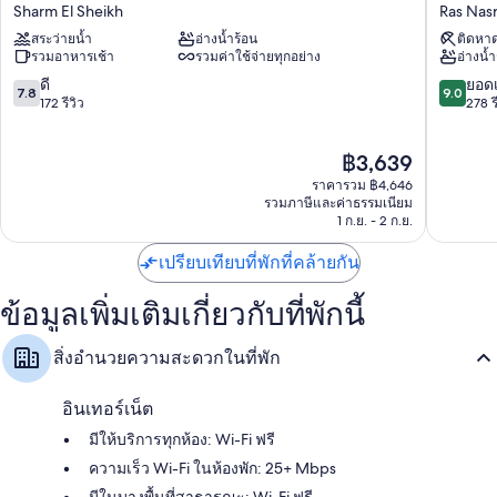
นีโอ
เบลเวเด
Sharm El Sheikh
Ras Nasr
ชาร์กส์
ออล
สระว่ายน้ำ
อ่างน้ำร้อน
ติดหาด
เบย์
อิน
รวมอาหารเช้า
รวมค่าใช้จ่ายทุกอย่าง
อ่างน้ำ
-
คลู
รวม
ซีฟ
7.8
9.0
ดี
ยอดเ
7.8
9.0
ทุก
Ras
จาก
จาก
172 รีวิว
278 ร
อย่าง
Nasrani
10,
10,
Sharm
ดี,
ยอด
ราคา
฿3,639
El
172
เยี่ยม,
ปัจจุบัน
Sheikh
รีวิว
278
ราคารวม ฿4,646
คือ
รีวิว
รวมภาษีและค่าธรรมเนียม
฿3,639
1 ก.ย. - 2 ก.ย.
เปรียบเทียบที่พักที่คล้ายกัน
ข้อมูลเพิ่มเติมเกี่ยวกับที่พักนี้
สิ่งอำนวยความสะดวกในที่พัก
อินเทอร์เน็ต
มีให้บริการทุกห้อง: Wi-Fi ฟรี
ความเร็ว Wi-Fi ในห้องพัก: 25+ Mbps