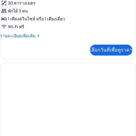
30 ตารางเมตร
พักได้ 3 คน
1 เตียงควีนไซส์ หรือ 1 เตียงเดี่ยว
Wi-Fi ฟรี
ราย
รายละเอียดเพิ่มเติม
ละเอียด
เพิ่ม
เลือกวันที่เพื่อดูราคา
เติม
เกี่ยว
กับ
ห้อง
ซู
พี
เรียดั
บเบิล,
วิว
ทะเล
(Queen
or
Twin
Bed,
Jaz
Mirabel