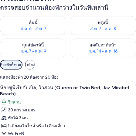
ตรวจสอบจำนวนห้องพักว่างในวันที่เหล่านี้
ตรวจสอบจำนวนห้องพักว่างในคืนนี้ ส.ค. 6 - ส.ค. 7
ตรวจสอบจำนวนห้องพักว่างในพรุ่ง
คืนนี้
พรุ่งนี้
ส.ค. 6 - ส.ค. 7
ส.ค. 7 - ส.ค. 8
ตรวจสอบจำนวนห้องพักว่างในสุดสัปดาห์นี้ ส.ค. 7 - ส.ค. 9
ตรวจสอบจำนวนห้องพักว่างในสุดส
สุดสัปดาห์นี้
สุดสัปดาห์หน้า
ส.ค. 7 - ส.ค. 9
ส.ค. 14 - ส.ค. 16
ตัว
ห้องพักทั้งหมด
1 เตียง
กรอง
แสดงห้องพัก 20 ห้องจาก 20 ห้อง
ที่
มินิบาร์, ตู้นิรภัยในห้องพัก, ผ้าม่านกันแ
เปิด
มี
1
ห้องซูพีเรียดับเบิล, วิวสวน (Queen or Twin Bed, Jaz Mirabel
ให้
ภาพถ่าย
Beach)
สำหรับ
ทั้งหมด
วิวสวน
ห้อง
30 ตารางเมตร
ของ
พัก
พักได้ 3 คน
ห้อง
1 เตียงควีนไซส์ หรือ 1 เตียงเดี่ยว
ซู
Wi-Fi ฟรี