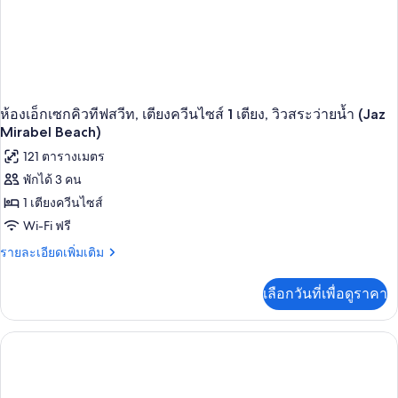
Bed,
Jaz
Mirabel
Beach)
ห้องเอ็กเซกคิวทีฟสวีท, เตียงควีนไซส์ 1 เตียง, วิวสระว่ายน้ำ (Jaz
Mirabel Beach)
121 ตารางเมตร
พักได้ 3 คน
1 เตียงควีนไซส์
Wi-Fi ฟรี
ราย
รายละเอียดเพิ่มเติม
ละเอียด
เพิ่ม
เลือกวันที่เพื่อดูราคา
เติม
เกี่ยว
กับ
ห้อง
เอ็ก
เซก
คิว