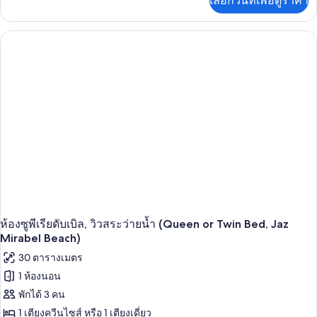
เลือกวันที่เพื่อดูราคา
เติม
เกี่ยว
กับ
ห้อง
แฟ
มิ
ลี่,
วิว
สระ
ว่าย
น้ำ
(Deluxe,Queen
or
Twin,Jaz
Mirabel
Park)
ห้องซูพีเรียดับเบิล, วิวสระว่ายน้ำ (Queen or Twin Bed, Jaz
Mirabel Beach)
30 ตารางเมตร
1 ห้องนอน
พักได้ 3 คน
1 เตียงควีนไซส์ หรือ 1 เตียงเดี่ยว