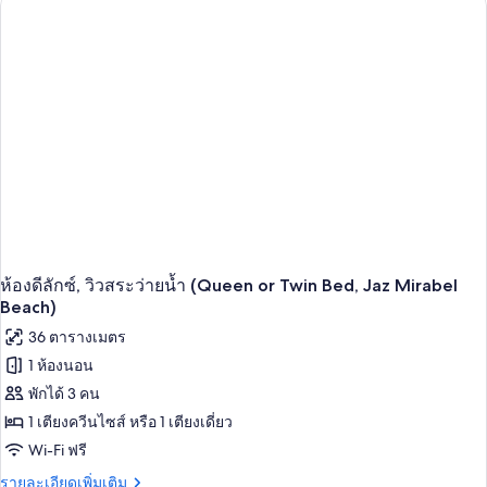
ห้อง
or
ดี
Twin
ลัก
Bed,
ซ์,
วิว
Jaz
สวน
Mirabel
(Queen
Beach)
or
Twin
Bed,
Jaz
Mirabel
Beach)
ห้องดีลักซ์, วิวสระว่ายน้ำ (Queen or Twin Bed, Jaz Mirabel
Beach)
36 ตารางเมตร
1 ห้องนอน
พักได้ 3 คน
1 เตียงควีนไซส์ หรือ 1 เตียงเดี่ยว
Wi-Fi ฟรี
ราย
รายละเอียดเพิ่มเติม