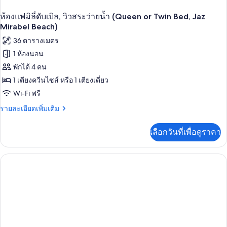
Jaz
Mirabel
ห้องแฟมิลี่ดับเบิล, วิวสระว่ายน้ำ (Queen or Twin Bed, Jaz
Beach)
Mirabel Beach)
36 ตารางเมตร
1 ห้องนอน
พักได้ 4 คน
1 เตียงควีนไซส์ หรือ 1 เตียงเดี่ยว
Wi-Fi ฟรี
ราย
รายละเอียดเพิ่มเติม
ละเอียด
เพิ่ม
เลือกวันที่เพื่อดูราคา
เติม
เกี่ยว
กับ
ห้อง
แฟ
มิ
ลี่
ดับเบิล,
วิว
สระ
ว่าย