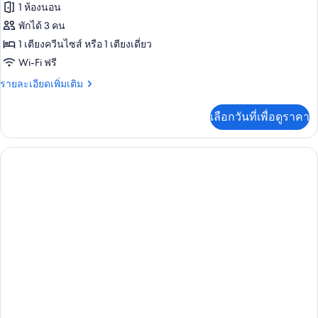
1 ห้องนอน
พักได้ 3 คน
1 เตียงควีนไซส์ หรือ 1 เตียงเดี่ยว
Wi-Fi ฟรี
ราย
รายละเอียดเพิ่มเติม
ละเอียด
เพิ่ม
เลือกวันที่เพื่อดูราคา
เติม
เกี่ยว
กับ
ห้อง
ดี
ลัก
ซ์,
เห็น
วิว
ทะเล
บาง
ส่วน
(Queen
or
Twin
Bed,