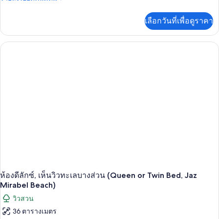
ละเอียด
เพิ่ม
เลือกวันที่เพื่อดูราคา
เติม
เกี่ยว
กับ
ห้อง
ดี
ลัก
ซ์,
วิว
สระ
ว่าย
น้ำ
(Queen
or
Twin
Bed,
Jaz
Mirabel
Beach)
ห้องดีลักซ์, เห็นวิวทะเลบางส่วน (Queen or Twin Bed, Jaz
Mirabel Beach)
วิวสวน
36 ตารางเมตร