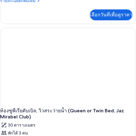
ราย
รายละเอียดเพิ่มเติม
ละเอียด
เพิ่ม
เลือกวันที่เพื่อดูราคา
เติม
เกี่ยว
กับ
ห้อง
แฟ
มิ
ลี่
ดับเบิล,
เห็น
วิว
ทะเล
บาง
ส่วน
(Queen
or
Twin
Bed,
Jaz
ห้องซูพีเรียดับเบิล, วิวสระว่ายน้ำ (Queen or Twin Bed, Jaz
Mirabel
Mirabel Club)
Beach)
30 ตารางเมตร
พักได้ 3 คน