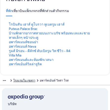
ที่พัก
เที่ยวบิน
แพ็กเกจ
รถ
ที่พักส่วนตัว
กิจกรรม
ลิ
โรบินสัน เฮาส์ ดูโบรวา ทูเบดรูม เฮาส์
ง
ลิ
Puteus Palace Brac
ก์
ง
ลิ
บ้านพักตากอากาศสวยบนเกาะบรัช พร้อมทะเลและชาย
ม
ก์
ง
หาดเล็กๆ หน้าประตู
า
ม
ก์
ลิ
อพาร์ทเมนท์ซอนย่า
ต
า
ม
ง
ลิ
อพาร์ทเมนท์ Neva
ร
ต
า
ก์
ง
ลิ
รูมส์ มิรอน - ดีลักซ์ ดับเบิลรูม วิท ซีวิว - R4
ฐ
ร
ต
ม
ก์
ง
ลิ
Villa Mia
า
ฐ
ร
า
ม
ก์
ง
ลิ
อพาร์ทเมนต์และห้องพักเวสนา
น
า
ฐ
ต
า
ม
ก์
ง
ลิ
อพาร์ทเม้นท์วิลล่าจูริค
สำ
น
า
ร
ต
า
ม
ก์
ง
ห
สำ
น
ฐ
ร
ต
า
ม
ก์
รั
ห
สำ
า
ฐ
ร
ต
า
ม
โรงแรมใน เซลกา
อพาร์ทเม้นท์ วิลล่า โรส
บ
รั
ห
น
า
ฐ
ร
ต
า
โ
บ
รั
สำ
น
า
ฐ
ร
ต
ร
P
บ
ห
สำ
น
า
ฐ
ร
บิ
u
บ้
รั
ห
สำ
น
า
ฐ
น
t
า
บ
รั
ห
สำ
น
า
สั
e
น
อ
บ
รั
ห
สำ
น
บริษัท
น
u
พั
พ
อ
บ
รั
ห
สำ