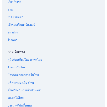
เกี่ยวกับเรา
เ
s
ก
า
พ
รู
บ
รั
ห
ฮ
P
ต
ร์
า
ม
V
บ
รั
งาน
า
a
า
ท
ร์
ส์
i
อ
บ
ส์
l
ก
เ
ท
มิ
l
พ
อ
เปิดขายที่พัก
ดู
a
อ
ม
เ
ร
l
า
พ
โ
c
า
น
ม
อ
a
ร์
า
เข้าร่วมเป็นพาร์ทเนอร์
บ
e
ก
ท์
น
น
M
ท
ร์
ร
B
า
ซ
ท์
-
i
เ
ท
ข่าวสาร
ว
r
ศ
อ
N
ดี
a
ม
เ
โฆษณา
า
a
ส
น
e
ลั
น
ม้
ทู
c
ว
ย่
v
ก
ต์
น
เ
ย
า
a
ซ์
แ
ท์
การเดินทาง
บ
บ
ดั
ล
วิ
ด
น
บ
ะ
ล
คู่มือท่องเที่ยวในประเทศไทย
รู
เ
เ
ห้
ล่
ม
ก
บิ
อ
า
โรงแรมในไทย
เ
า
ล
ง
จู
บ้านพักตากอากาศในไทย
ฮ
ะ
รู
พั
ริ
า
บ
ม
ก
ค
แพ็คเกจท่องเที่ยวไทย
ส์
รั
วิ
เ
ช
ท
ว
ตั๋วเครื่องบินภายในประเทศ
พ
ซี
ส
ร้
วิ
น
รถเช่าในไทย
อ
ว
า
ม
-
ประเภทที่พักทั้งหมด