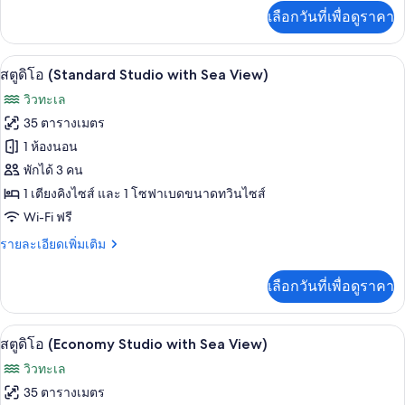
นท์
เพิ่ม
เลือกวันที่เพื่อดูราคา
เติม
(2-
เกี่ยว
Bedroom
กับ
สตูดิโอ (Standard Studio with Sea View)
เปิด
Apt
13
อ
สตูดิโอ (Standard Studio with Sea View)
พาร์
with
ภาพถ่าย
วิวทะเล
ท
Terrace
ทั้งหมด
เม
35 ตารางเมตร
n
นท์
ของ
1 ห้องนอน
(2-
Sea
Bedroom
สตู
พักได้ 3 คน
View)
Apt
1 เตียงคิงไซส์ และ 1 โซฟาเบดขนาดทวินไซส์
ดิโอ
with
Wi-Fi ฟรี
Terrace
(Standard
n
Studio
ราย
รายละเอียดเพิ่มเติม
Sea
ละเอียด
with
View)
เพิ่ม
Sea
เลือกวันที่เพื่อดูราคา
เติม
View)
เกี่ยว
กับ
สตูดิโอ (Economy Studio with Sea Vi
เปิด
10
สตู
สตูดิโอ (Economy Studio with Sea View)
ดิ
ภาพถ่าย
วิวทะเล
โอ
ทั้งหมด
(Standard
35 ตารางเมตร