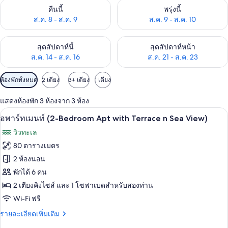
ตรวจสอบจำนวนห้องพักว่างในคืนนี้ ส.ค. 8 - ส.ค. 9
ตรวจสอบจำนวนห้องพักว่างในพรุ่ง
คืนนี้
พรุ่งนี้
ส.ค. 8 - ส.ค. 9
ส.ค. 9 - ส.ค. 10
ตรวจสอบจำนวนห้องพักว่างในสุดสัปดาห์นี้ ส.ค. 14 - ส.ค. 16
ตรวจสอบจำนวนห้องพักว่างในสุดส
สุดสัปดาห์นี้
สุดสัปดาห์หน้า
ส.ค. 14 - ส.ค. 16
ส.ค. 21 - ส.ค. 23
ตัว
ห้องพักทั้งหมด
2 เตียง
3+ เตียง
1 เตียง
กรอง
แสดงห้องพัก 3 ห้องจาก 3 ห้อง
ที่
อพาร์ทเมนท์ (2-Bedroom Apt with Ter
เปิด
มี
23
อพาร์ทเมนท์ (2-Bedroom Apt with Terrace n Sea View)
ให้
ภาพถ่าย
วิวทะเล
สำหรับ
ทั้งหมด
80 ตารางเมตร
ห้อง
ของ
2 ห้องนอน
พัก
อ
พักได้ 6 คน
2 เตียงคิงไซส์ และ 1 โซฟาเบดสำหรับสองท่าน
พาร์
Wi-Fi ฟรี
ท
ราย
รายละเอียดเพิ่มเติม
เม
ละเอียด