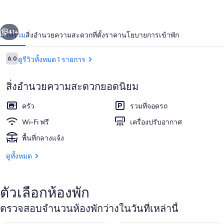
เม้น
่อน
ถัดไป
น้า
41+
ภาพรวม
สิ่งอำนวยความสะดวก
ที่ตั้ง
ราคา
นโยบายการเข้าพัก
ท์
วิลล่า
รีวิว
6.0
ดูรีวิวทั้งหมด 1 รายการ
6.0 จาก 10
โรส
สิ่งอำนวยความสะดวกยอดนิยม
ครัว
รวมที่จอดรถ
Wi-Fi ฟรี
เครื่องปรับอากาศ
พื้นที่กลางแจ้ง
สตูดิโอ (Economy Studio with Sea Vi
ดูทั้งหมด
ตัวเลือกห้องพัก
ตรวจสอบจำนวนห้องพักว่างในวันที่เหล่านี้