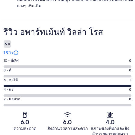
ต่างๆ เพิ่มเติม
รีวิว อพาร์ทเม้นท์ วิลล่า โรส
รีวิว
6.0
1 รีวิว
10 - ดีเลิศ
0
คะแนน
10
8 - ดี
0
คะแนน
-
8
6 - พอใช้
1
คะแนน
ดี
-
6
เลิศ
4 - แย่
0
คะแนน
ดี
-
0
4
0
2 - แย่มาก
0
คะแนน
พอใช้
จาก
-
จาก
2
1
1
แย่
1
-
จาก
รีวิว
0
รีวิว
แย่
6.0
6.0
4.0
1
จาก
มาก
รีวิว
ความสะอาด
สิ่งอำนวยความสะดวก
สภาพของที่พักและสิ่ง
1
อำนวยความสะดวก
0