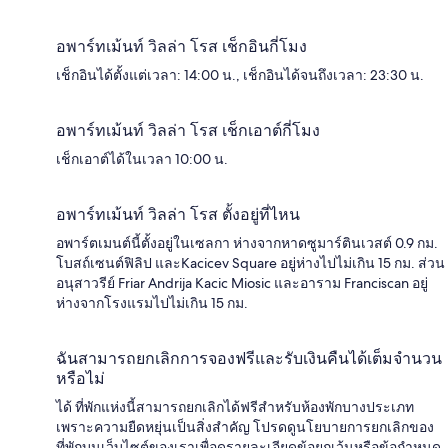
อพาร์ทเม้นท์ วิลล่า โรส เช็กอินกี่โมง
เช็กอินได้ตั้งแต่เวลา: 14:00 น., เช็กอินได้จนถึงเวลา: 23:30 น.
อพาร์ทเม้นท์ วิลล่า โรส เช็กเอาต์กี่โมง
เช็กเอาต์ได้ในเวลา 10:00 น.
อพาร์ทเม้นท์ วิลล่า โรส ตั้งอยู่ที่ไหน
อพาร์ตเมนต์นี้ตั้งอยู่ในเซลกา ห่างจากหาดซูมาร์ตินเวสต์ 0.9 กม.
โบสถ์เซนต์ฟิลิป และKacicev Square อยู่ห่างไปไม่เกิน 15 กม. ส่วน
อนุสาวรีย์ Friar Andrija Kacic Miosic และอาราม Franciscan อยู่
ห่างจากโรงแรมไปไม่เกิน 15 กม.
ฉันสามารถยกเลิกการจองฟรีและรับเงินคืนได้เต็มจำนวน
หรือไม่
ได้ ที่พักแห่งนี้สามารถยกเลิกได้ฟรีสำหรับห้องพักบางประเภท
เพราะความยืดหยุ่นเป็นสิ่งสำคัญ โปรดดูนโยบายการยกเลิกของ
ที่พักบนเว็บไซต์ของเราเพื่อดูรายละเอียดข้อยกเว้นหรือข้อกำหนด