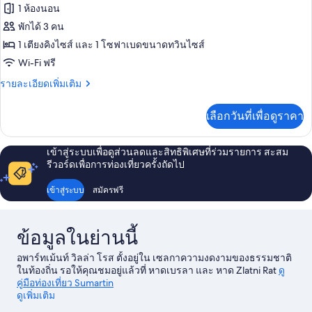
Studio
ของ
1 ห้องนอน
with
Sea
สตู
พักได้ 3 คน
View)
1 เตียงคิงไซส์ และ 1 โซฟาเบดขนาดทวินไซส์
ดิโอ
Wi-Fi ฟรี
(Economy
Studio
ราย
รายละเอียดเพิ่มเติม
ละเอียด
with
เพิ่ม
Sea
เลือกวันที่เพื่อดูราคา
เติม
View)
เกี่ยว
กับ
เข้าสู่ระบบเพื่อดูส่วนลดและสิทธิพิเศษที่ร่วมรายการ สะสม
สตู
รีวอร์ดเพื่อการท่องเที่ยวครั้งถัดไป
ดิ
โอ
เข้าสู่ระบบ
สมัครฟรี
(Economy
Studio
with
ข้อมูลในย่านนี้
Sea
View)
อพาร์ทเม้นท์ วิลล่า โรส ตั้งอยู่ใน เซลกาความงดงามของธรรมชาติ
ในท้องถิ่น รอให้คุณชมอยู่แล้วที่ หาดเบรลา และ หาด Zlatni Rat
ดู
คู่มือท่องเที่ยว Sumartin
ดูเพิ่มเติม
ดูอพาร์ตเมนต์เพิ่มเติมใน Sumartin