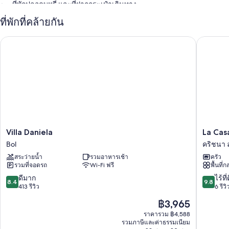
ที่พักปลอดบุหรี่ และที่ฝากกระเป๋าเดินทาง
ที่พักที่คล้ายกัน
สิ่งอำนวยความสะดวกในห้องพัก
ห้องพักทั้งหมดที่ อพาร์ทเม้นท์ วิลล่า โรส มาพร้อมบริการที่สะดวกสบาย เช่น
Villa Daniela
La Casa D
เครื่องปรับอากาศ พร้อมด้วยสิ่งอำนวยความสะดวกอย่างบริการ Wi-Fi ฟรี
สิ่งอำนวยความสะดวกเพิ่มเติมภายในห้องพักได้แก่
3 ห้องน้ำพร้อมฝักบัวและอ่างอาบน้ำหรือฝักบัว
ทีวีพร้อม ช่องเคเบิล
ครัว, ตู้เย็น และไมโครเวฟ
Villa
La
Villa Daniela
La Casa
Daniela
Casa
Bol
คริชนา 
Bol
Di
สระว่ายน้ำ
รวมอาหารเช้า
ครัว
Elisa
รวมที่จอดรถ
Wi-Fi ฟรี
พื้นที่
ค
ริ
8.4
9.8
ดีมาก
ไร้ที่
8.4
9.8
ชนา
จาก
จาก
413 รีวิว
6 รีวิ
ลูกา
10,
10,
ราคา
฿3,965
ดี
ไร้
ปัจจุบัน
มาก,
ที่
ราคารวม ฿4,588
คือ
รวมภาษีและค่าธรรมเนียม
413
ติ,