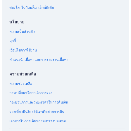
ท
R
ท่องโลกไปกับบล็อกเอ็กซ์พีเดีย
ะ
4
เ
ล
นโยบาย
แ
ล
ความเป็นส่วนตัว
ะ
ช
คุกกี้
า
เงื่อนไขการใช้งาน
ย
ห
คำแนะนำเนื้อหาและการรายงานเนื้อหา
า
ด
เ
ความช่วยเหลือ
ล็
ก
ความช่วยเหลือ
ๆ
ห
การเปลี่ยนหรือยกเลิกการจอง
น้
กระบวนการและระยะเวลาในการคืนเงิน
า
ป
จองเที่ยวบินโดยใช้เครดิตสายการบิน
ร
ะ
เอกสารในการเดินทางระหว่างประเทศ
ตู