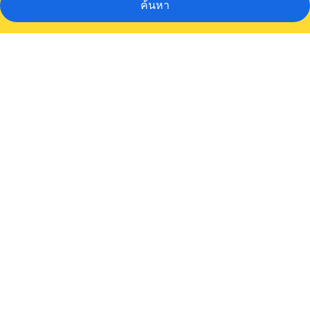
ค้นหา
คลัง
ภาพ
อ
พาร์
ท