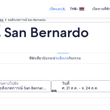
•
เปิดแอป
THB
เปิดขายที่พ
ูยู
หอสังเกตการณ์ San Bernardo
 San Bernardo
ที่พัก
เที่ยวบิน
รถเช่า
แพ็กเกจ
กิจกรรม
ดินทางไปยัง
วันที่
ศ. 21 ส.ค. - จ. 24 ส.ค.