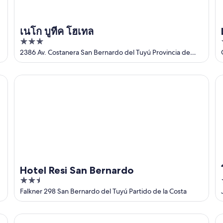
เนโก บูทีค โฮเทล
3
out
2386 Av. Costanera San Bernardo del Tuyú Provincia de
Buenos Aires
of
5
Hotel Resi San Bernardo
โร
Hotel Resi San Bernardo
2.5
out
Falkner 298 San Bernardo del Tuyú Partido de la Costa
of
5
Apartamentos JR
Ap