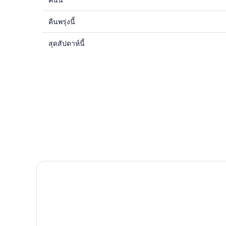
คืนนี้
ดูรา
คา
คืนพรุ่งนี้
ดูรา
ที่พัก
คา
ใกล้
สุดสัปดาห์นี้
ดูรา
ที่พัก
หอ
คา
ใกล้
สังเกตการณ์
ที่พัก
กับ
San
ใกล้
หอ
Bernardo
หอ
สำหรับ
สังเกตการณ์
สังเกตการณ์
San
คืน
San
Bernardo
นี้,
Bernardo
สำหรับ
7
สำหรับ
คืน
ส.ค.
สุด
พรุ่ง
-
Hotel Colonial
สัปดาห์
8
นี้,
นี้,
ส.ค.
8
7
ส.ค.
ส.ค.
-
-
9
9