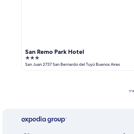
San Remo Park Hotel
3
out
San Juan 2737 San Bernardo del Tuyú Buenos Aires
of
5
ราค