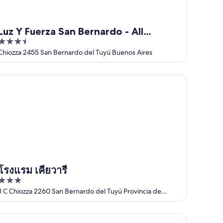
Luz Y Fuerza San Bernardo - All
3.5
Inclusive
out
Chiozza 2455 San Bernardo del Tuyú Buenos Aires
of
5
งแรม เคียวารี
โรงแรม เคียวารี
3
out
J C Chiozza 2260 San Bernardo del Tuyú Provincia de
Buenos Aires
of
5
art Hotel Della Riviera