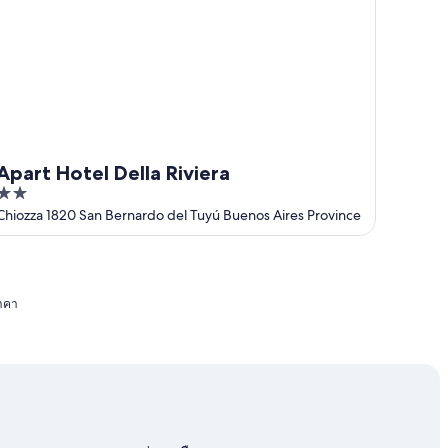
Apart Hotel Della Riviera
2
out
Chiozza 1820 San Bernardo del Tuyú Buenos Aires Province
of
5
ราคา