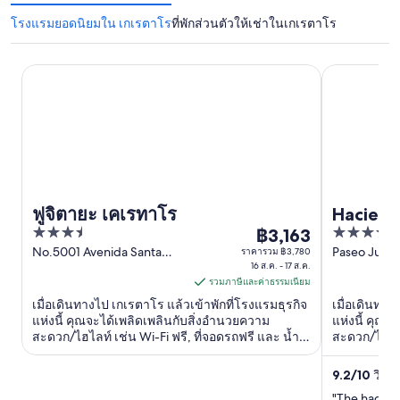
โรงแรมยอดนิยมใน เกเรตาโร
ที่พักส่วนตัวให้เช่าในเกเรตาโร
Hacienda Jur
ฟูจิตายะ เคเรทาโร
ฟูจิตายะ เคเรทาโร
Hacienda
3.5
4
฿3,163
ราคา
out
out
No.5001 Avenida Santa
Paseo Juric
ราคารวม ฿3,780
฿3,163
Rosa Querétaro QUE
16 ส.ค. - 17 ส.ค.
Fraccionami
of
of
ต่อ
รวมภาษีและค่าธรรมเนียม
Querétaro
5
5
คืน
เมื่อเดินทางไป เกเรตาโร แล้วเข้าพักที่โรงแรมธุรกิจ
เมื่อเดินทาง
เข้า
แห่งนี้ คุณจะได้เพลิดเพลินกับสิ่งอำนวยความ
แห่งนี้ คุณจ
สะดวก/ไฮไลท์ เช่น Wi-Fi ฟรี, ที่จอดรถฟรี และ น้ำพุ
สะดวก/ไฮไลท์
พัก
ร้อนในที่พัก ผู้เข้าพักที่จองกับเรารีวิวว่าชอบร้าน
บริการสปาครบ
16
อาหารและพนักงานเป็นพิเศษ ...
พนักงานและส
9.2
/
10
วิเศษ!
ส.ค.
"The haciend