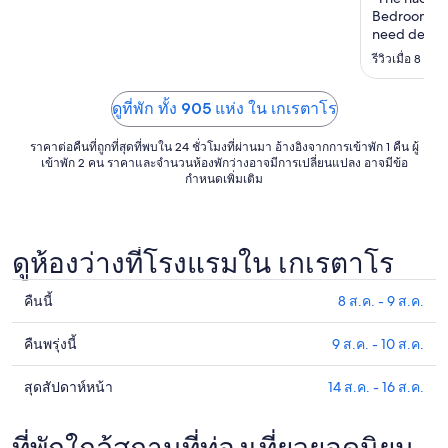
ถึง
Bedrooms n
17
need deep c
ส.ค.
provided to
รีวิวเมื่อ 8 ส.
cannot drink
ดูที่พัก ทั้ง 905 แห่ง ใน เกเรตาโร
ราคาต่อคืนที่ถูกที่สุดที่พบใน 24 ชั่วโมงที่ผ่านมา อ้างอิงจากการเข้าพัก 1 คืน ผู้
เข้าพัก 2 คน ราคาและจำนวนห้องพักว่างอาจมีการเปลี่ยนแปลง อาจมีข้อ
กำหนดเพิ่มเติม
ดูห้องว่างที่โรงแรมใน เกเรตาโร
คืนนี้
8 ส.ค. - 9 ส.ค.
ดูรา
คา
คืนพรุ่งนี้
9 ส.ค. - 10 ส.ค.
ดูรา
ที่พัก
คา
ใน
สุดสัปดาห์หน้า
14 ส.ค. - 16 ส.ค.
ดูรา
ที่พัก
เกเร
คา
ใน
ตาโร
ที่พัก
ที่พักใกล้สถานที่ท่องเที่ยวยอดนิยม
เกเร