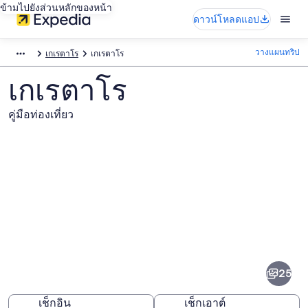
ข้ามไปยังส่วนหลักของหน้า
ดาวน์โหลดแอป
วางแผนทริป
เกเรตาโร
เกเรตาโร
เกเรตาโร
คู่มือท่องเที่ยว
ภาพ
เกเร
25
ตาโร
เช็กอิน
เช็กเอาต์