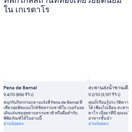
สำหรับ
ใน
ตาโร
ใน เกเรตาโร
คืน
เกเร
สำหรับ
นี้,
ตาโร
คืน
8
สำหรับ
พรุ่ง
ส.ค.
สุด
นี้,
-
สัปดาห์
9
9
หน้า,
ส.ค.
ส.ค.
14
-
ส.ค.
10
-
ส.ค.
16
ส.ค.
Pena de Bernal
สะพานส่งน้ำซานเตีย
9.4/10 (856 รีวิว)
9.2/10 (3,197 รีวิว)
สนุกกับกิจกรรมกลางแจ้งที่ Pena de Bernal ที่
คุณก็เรียนรู้ประวัติคว
เที่ยวสุดฮิตแบบใกล้ชิดธรรมชาติใน เบอร์นอล
ได้ เพียงไปเยือน สะพาน
เดินเล่นชมอุทยานธรรมชาติ หรือดื่มด่ำกับ
ตาโร เมื่อมาที่นี่ คุณจะไ
พิพิธภัณฑ์ได้ในย่านนี้
อาหารชั้นนำ
อ่านน้อยลง
อ่านน้อยลง