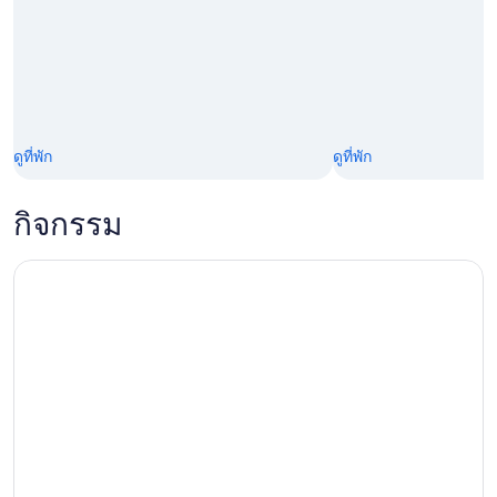
ดูที่พัก
ดูที่พัก
กิจกรรม
เดส์เด เกเรตาโร: ซาน มิเกล เดอ อัลเลนเด, โดโลเรส และ อโตโ