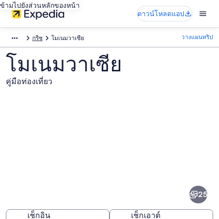
ข้ามไปยังส่วนหลักของหน้า
ดาวน์โหลดแอป
วางแผนทริป
กรีซ
โมเนมวาเซีย
โมเนมวาเซีย
คู่มือท่องเที่ยว
ภาพ
โม
25
เนม
วา
เช็กอิน
เช็กเอาต์