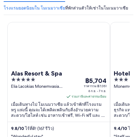
โรงแรมยอดนิยมใน โมเนมวาเซีย
ที่พักส่วนตัวให้เช่าในโมเนมวาเซีย
Alas Resort & Spa
Hotel Pano
Alas Resort & Spa
Hotel P
5
3
฿5,704
ราคา
out
out
Elia Lacokias Monemvasia
Monemvasi
ราคารวม ฿7,051
฿5,704
Peloponnese
6 ก.ย. - 7 ก.ย.
Peloponnes
of
of
ต่อ
รวมภาษีและค่าธรรมเนียม
5
5
คืน
เมื่อเดินทางไป โมเนมวาเซีย แล้วเข้าพักที่โรงแรม
เมื่อเดินทาง
เข้า
หรู แห่งนี้ คุณจะได้เพลิดเพลินกับสิ่งอำนวยความ
ธุรกิจ แห่งน
สะดวก/ไฮไลท์ เช่น อาหารเช้าฟรี, Wi-Fi ฟรี และ ที่
สะดวก/ไฮไลท์
พัก
จอดรถฟรี ที่เที่ยวยอดนิยมในบริเวณใกล้เคียง ...
อาหารเช้า ผู
6
เป็นพิเศษ ...
9.8
/
10
ไร้ที่ติ! (167 รีวิว)
9.4
/
10
ไร้ที่
ก.ย.
"Wonderful stay"
"Staff were 