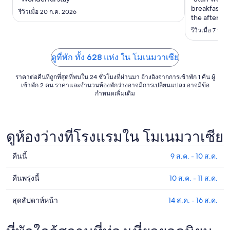
ถึง
breakfast wa
รีวิวเมื่อ 20 ก.ค. 2026
7
the afternoo
ก.ย.
Walkable to
รีวิวเมื่อ 7 ส.ค
on the way b
wonderful. 
ดูที่พัก ทั้ง 628 แห่ง ใน โมเนมวาเซีย
ราคาต่อคืนที่ถูกที่สุดที่พบใน 24 ชั่วโมงที่ผ่านมา อ้างอิงจากการเข้าพัก 1 คืน ผู้
เข้าพัก 2 คน ราคาและจำนวนห้องพักว่างอาจมีการเปลี่ยนแปลง อาจมีข้อ
กำหนดเพิ่มเติม
ดูห้องว่างที่โรงแรมใน โมเนมวาเซีย
คืนนี้
9 ส.ค. - 10 ส.ค.
ดูรา
คา
คืนพรุ่งนี้
10 ส.ค. - 11 ส.ค.
ดูรา
ที่พัก
คา
ใน
สุดสัปดาห์หน้า
14 ส.ค. - 16 ส.ค.
ดูรา
ที่พัก
โม
คา
ใน
เนม
ที่พัก