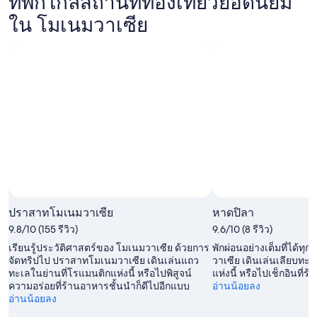
ที่พักใกล้สถานที่ท่องเที่ยวยอดนิยม
โม
วา
ใน
เนม
ใน โมเนมวาเซีย
เซีย
โม
วา
สำหรับ
เนม
เซีย
คืน
วา
สำหรับ
นี้,
เซีย
คืน
9
สำหรับ
พรุ่ง
ส.ค.
สุด
นี้,
-
สัปดาห์
10
10
หน้า,
ส.ค.
ส.ค.
14
-
ส.ค.
11
-
ส.ค.
ปราสาทโมเนมวาเซีย
หาดปิลา
16
9.8/10 (155 รีวิว)
9.6/10 (8 รีวิว)
ส.ค.
เรียนรู้ประวัติศาสตร์ของ โมเนมวาเซีย ด้วยการ
พักผ่อนอย่างเต็มที่ได้ทุกเ
จัดทริปไป ปราสาทโมเนมวาเซีย เดินเล่นแถว
วาเซีย เดินเล่นเลียบทะ
ทะเลในย่านที่โรแมนติกแห่งนี้ หรือไปพิสูจน์
แห่งนี้ หรือไปเช็กอินที่
ความอร่อยที่ร้านอาหารชั้นนำก็ดีไปอีกแบบ
อ่านน้อยลง
อ่านน้อยลง