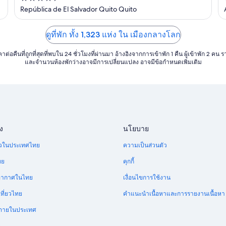
out
República de El Salvador Quito Quito
of
5
ดูที่พัก ทั้ง 1,323 แห่ง ใน เมืองกลางโลก
าต่อคืนที่ถูกที่สุดที่พบใน 24 ชั่วโมงที่ผ่านมา อ้างอิงจากการเข้าพัก 1 คืน ผู้เข้าพัก 2 คน 
และจำนวนห้องพักว่างอาจมีการเปลี่ยนแปลง อาจมีข้อกำหนดเพิ่มเติม
ง
นโยบาย
ี่ยวในประเทศไทย
ความเป็นส่วนตัว
ทย
คุกกี้
อากาศในไทย
เงื่อนไขการใช้งาน
ที่ยวไทย
คำแนะนำเนื้อหาและการรายงานเนื้อหา
บินภายในประเทศ
ย