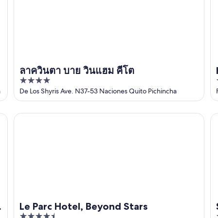
ลาควินตา บาย วินแฮม คีโต
4
out
a
De Los Shyris Ave. N37-53 Naciones Quito Pichincha
of
5
Le Parc Hotel, Beyond Stars
Sh
Le Parc Hotel, Beyond Stars
4.5