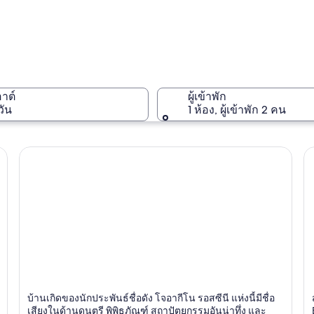
Marche
อาต์
ผู้เข้าพัก
วัน
1 ห้อง, ผู้เข้าพัก 2 คน
Marche
S
เปซาโร
บ้านเกิดของนักประพันธ์ชื่อดัง โจอากีโน รอสซีนี แห่งนี้มีชื่อ
ช
ศิลปะ, ชนบท, ทางประวัติศาสตร์
เสียงในด้านดนตรี พิพิธภัณฑ์ สถาปัตยกรรมอันน่าทึ่ง และ