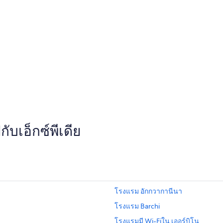
บเอ็กซ์พีเดีย
โรงแรม อักกวากานีนา
โรงแรม Barchi
โรงแรมมี Wi-Fiใน เออร์บิโน