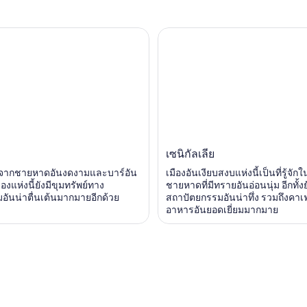
a
เซนิกัลเลีย
จากชายหาดอันงดงามและบาร์อัน
เมืองอันเงียบสงบแห่งนี้เป็นที่รู้จักใน
ืองแห่งนี้ยังมีขุมทรัพย์ทาง
ชายหาดที่มีทรายอันอ่อนนุ่ม อีกทั้งย
ันน่าตื่นเต้นมากมายอีกด้วย
สถาปัตยกรรมอันน่าทึ่ง รวมถึงคาเ
อาหารอันยอดเยี่ยมมากมาย