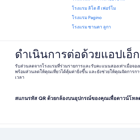
โรงแรม ลิโด ดี เฟอร์โม
โรงแรม Pagino
โรงแรม ซานตา ลูกา
โรงแรม 5 ดาวใน San Benedetto de
โรงแรม SantʼAngelo in Vado
ดำเนินการต่อด้วยแอปเอ็กซ
โรงแรม Lapedona
โรงแรมมีห้องอาหารใน Monte Gri
รับส่วนลดจากโรงแรมที่ร่วมรายการและรับคะแนนสองเท่าเมื่อจอ
พร้อมส่วนลดให้คุณเที่ยวได้คุ้มค่ายิ่งขึ้น และยังช่วยให้คุณจัดการกา
โรงแรม Tavullia
เวลา
โรงแรม Gagliole
โรงแรม Montetassi
สแกนรหัส QR ด้วยกล้องบนอุปกรณ์ของคุณเพื่อดาวน์โห
โรงแรม Direttissima del Conero
โรงแรม Monte Vidon Combatte
โรงแรม Monte Porzio
โรงแรม Offida
โรงแรม Porto d'Ascoli