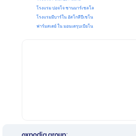
โรงแรม ปอจโจ ซานมาร์เชลโล
โรงแรมมีบาร์ใน อัสโกลีปีเชโน
ฟาร์มสเตย์ ใน มอนเตรุบเบียโน
โรงแรม Tavernelle
โรงแรม Civitanova Marche
โรงแรม Casette d'Ete
โรงแรม Monteprandone
โรงแรม Monte San Pietrangeli
โรงแรม Apiro
เรือนแพ ใน ทาโวเลโต
คาราวาน ปาร์ค ใน Sassocorvaro
โรงแรม ทาโวเลโต
โรงแรมหรูใน เปซาโร
โรงแรม Poggio
โรงแรม แซร์ราวัลเล ดิ กีเอนติ