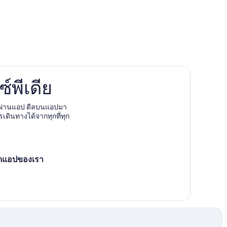
l Tronto
์พีเดีย
mano Terme
งผ่านแอป ดีลบนแอปมา
รเดินทางได้จากทุกที่ทุก
ลดแอปของเรา