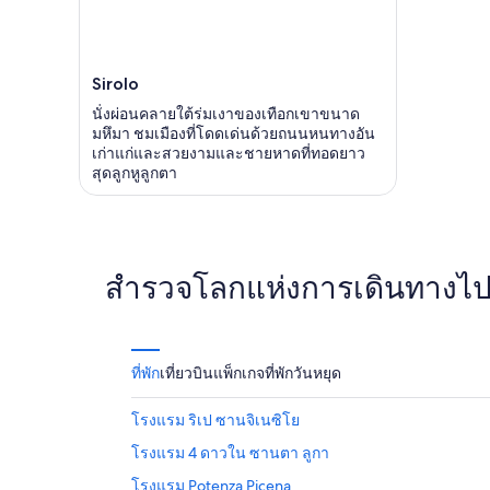
Sirolo
นั่งผ่อนคลายใต้ร่มเงาของเทือกเขาขนาด
มหึมา ชมเมืองที่โดดเด่นด้วยถนนหนทางอัน
เก่าแก่และสวยงามและชายหาดที่ทอดยาว
สุดลูกหูลูกตา
สำรวจโลกแห่งการเดินทางไปกั
ที่พัก
เที่ยวบิน
แพ็กเกจ
ที่พักวันหยุด
โรงแรม ริเป ซานจิเนซิโย
โรงแรม 4 ดาวใน ซานตา ลูกา
โรงแรม Potenza Picena