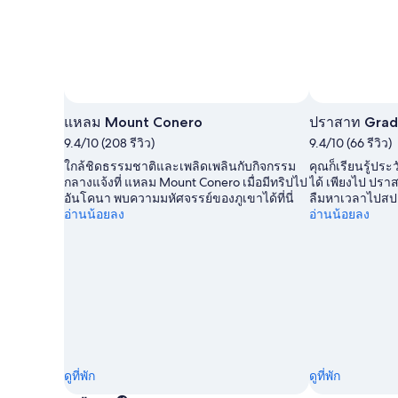
ภาพโดย Massimiliano Bozzolasco 🇮🇹
ภาพ
สาธารณะ
แหลม Mount Conero
ปราสาท Grad
โดย
9.4/10 (208 รีวิว)
9.4/10 (66 รีวิว)
Massimiliano
ใกล้ชิดธรรมชาติและเพลิดเพลินกับกิจกรรม
คุณก็เรียนรู้ปร
Bozzolasco
กลางแจ้งที่ แหลม Mount Conero เมื่อมีทริปไป
ได้ เพียงไป ปราสา
🇮🇹
อันโคนา พบความมหัศจรรย์ของภูเขาได้ที่นี่
ลืมหาเวลาไปสป
อ่านน้อยลง
อ่านน้อยลง
ดูที่พัก
ดูที่พัก