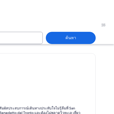
Marche
25
ค้นหา
Marche
an Benedetto del Tronto
สัมผัสประสบการณ์เดินทางประทับใจไม่รู้ลืมที่ San
ายหาด, ทะเล, ท่าจอดเรือ
Benedetto del Tronto และต้องไม่พลาดวิวทะเล เที่ยว