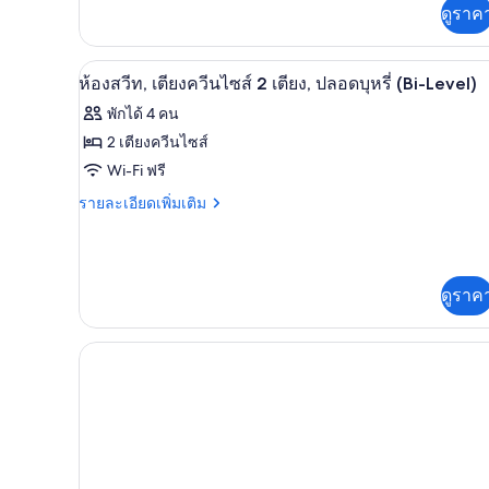
ซ์
ดูราค
กับ
ห้อง
สวีท,
ดี
ห้องสวีท, เตียงควีนไซส์ 2 เตียง, 
1
เปิด
ลัก
5
ห้องสวีท, เตียงควีนไซส์ 2 เตียง, ปลอดบุหรี่ (Bi-Level)
ซ์
ห้อง
ภาพถ่าย
พักได้ 4 คน
สวี
นอน,
ทั้งหมด
ท,
2 เตียงควีนไซส์
1
ปลอด
ของ
Wi-Fi ฟรี
ห้อง
บุหรี่
นอน,
ห้อง
ราย
รายละเอียดเพิ่มเติม
ปลอด
ละเอียด
สวีท,
บุหรี่
เพิ่ม
เติม
เตียง
เกี่ยว
ควีน
ดูราค
กับ
ห้อง
ไซส์
สวี
2
ท,
เตียง
เตียง,
ควีน
ปลอด
ไซส์
2
บุหรี่
เตียง,
(Bi-
ปลอด