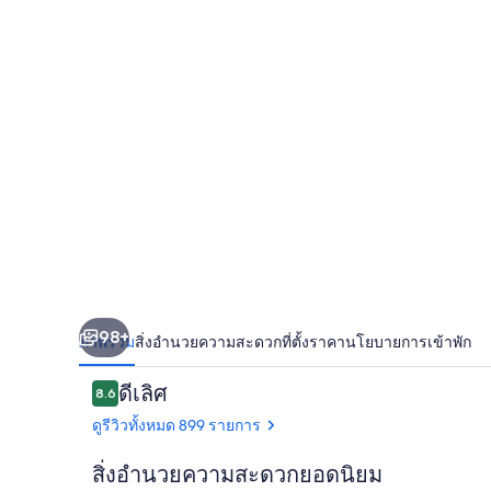
ทรา
ดมาร์ค
คอลเล
คชั่น
โดย
วิน
ดัม
98+
ภาพรวม
สิ่งอำนวยความสะดวก
ที่ตั้ง
ราคา
นโยบายการเข้าพัก
รีวิว
ดีเลิศ
8.6
8.6 จาก 10
ดูรีวิวทั้งหมด 899 รายการ
สิ่งอำนวยความสะดวกยอดนิยม