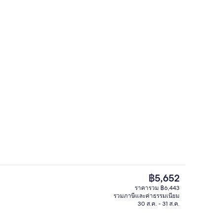
ก
สมาร์ททีวี 50 นิ้ว พร้อมช่องดิจิตอล, ทีวี
ราคา
฿5,652
ปัจจุบัน
ราคารวม ฿6,443
฿5,652
รวมภาษีและค่าธรรมเนียม
ห้องนอน, ปลอดบุหรี่ (Skyline Suite) | บริเวณนั่งเล่น | สมาร์ททีวี 50 นิ้ว พร้อมช่อง
เตารีด/โต๊ะรีดผ้า, Wi-Fi ฟรี, ผ้าปูที่นอน
30 ส.ค. - 31 ส.ค.