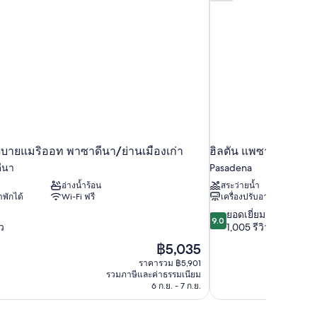
ดบายแมริออท พาซาดีนา/ย่านเมืองเก่า
ฮิลตัน แพซาดีนา
ีนา
Pasadena
อ่างน้ำร้อน
สระว่ายน้ำ
้าพักได้
Wi-Fi ฟรี
เครื่องปรับอากาศ
9.0
ยอดเยี่ยม
9.0
จาก
ิว
1,005 รีวิว
10,
ราคา
฿5,035
ยอด
ปัจจุบัน
ราคารวม ฿5,901
เยี่ยม,
คือ
รวมภาษีและค่าธรรมเนียม
1,005
฿5,035
6 ก.ย. - 7 ก.ย.
รีวิว