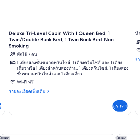
สิ่ง
สำหรับ
อำนวย
ความ
ผู้
สะดวก
พิการ
สำหรับ
ผู้
(Mobility/Hearing,
Deluxe Tri-Level Cabin With 1 Queen Bed, 1
ห้
พิการ
Tub
Twin/Double Bunk Bed, 1 Twin Bunk Bed-Non
(Mobility/Hearing,
Smoking
w/Grab
Tub
bars)
w/Grab
พักได้ 7 คน
bars)
รา
รา
1 เตียงสองชั้นขนาดทวินไซส์, 1 เตียงควีนไซส์ และ 1 เตียง
ละ
เดี่ยว หรือ 1 เตียงสำหรับสองท่าน, 1 เตียงควีนไซส์, 1 เตียงสอง
เพิ
ชั้นขนาดทวินไซส์ และ 1 เตียงเดี่ยว
เต
เกี
Wi-Fi ฟรี
กับ
ราย
รายละเอียดเพิ่มเติม
ห้
ละเอียด
พัก
เพิ่ม
า
ดูราคา
เติม
เกี่ยว
กับ
Deluxe
Tri-
Level
เรสซิเดนซ์อินน์ บายแมริออท แพซาดีนา อาร์เคเดีย
คอร์ทยาร์ด
โฆษณา
โฆษณา