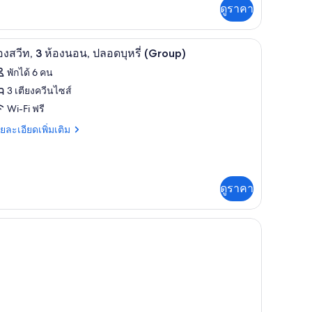
่ม
อง
ดูราคา
ิม
อน,
่ยว
ลอด
มสะดวกสำหรับผู้พิการ (Mobility/Hearing, Tub w/Grab bars) | เตารีด/โต๊ะรีดผ้า,
ห้องสวีท, 3 ห้องนอน, ปลอดบุหรี่ (Group) | เตารีด/
ิด
2
อง
องสวีท, 3 ห้องนอน, ปลอดบุหรี่ (Group)
รี่
าพถ่าย
พักได้ 6 คน
้งหมด
3 เตียงควีนไซส์
อง
อง
Wi-Fi ฟรี
น,
ลอด
อง
ย
ยละเอียดเพิ่มเติม
รี่
เอียด
ีท,
่ม
ิม
่ยว
อง
ดูราคา
อน,
อง
ลอด
รี่
อง
Group)
น,
ลอด
รี่
roup)