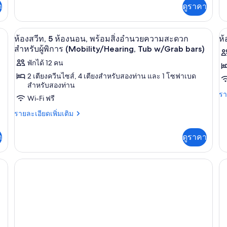
เพิ
ห้
ซ์
า
ดูราคา
กับ
เต
น
ห้อง
เกี
สวีท,
ดี
กับ
ป
ปลอดบุหรี่ (Bi-Level) | เตารีด/โต๊ะรีดผ้า, Wi-Fi ฟรี, ผ้าปูที่นอน
ห้องสวีท, 5 ห้องนอน, พร้อมสิ่งอำนวยควา
2
เปิด
เป
ลัก
2
ห้
ห้องสวีท, 5 ห้องนอน, พร้อมสิ่งอำนวยความสะดวก
ห้
ซ์
สวี
ห้อง
บุห
ภาพถ่าย
ภ
สำหรับผู้พิการ (Mobility/Hearing, Tub w/Grab bars)
สวี
ท,
นอน,
ทั้งหมด
พักได้ 12 คน
ทั
ท,
1
2
ห้
ปลอด
2 เตียงควีนไซส์, 4 เตียงสำหรับสองท่าน และ 1 โซฟาเบด
ของ
ข
ห้อง
นอ
สำหรับสองท่าน
บุหรี่
นอน,
ป
ห้อง
ห้
รา
รา
Wi-Fi ฟรี
ปลอด
บุห
ละ
(Broadway)
สวีท,
สว
บุหรี่
เพิ
ราย
รายละเอียดเพิ่มเติม
(Broadway)
5
3
เต
ละเอียด
เกี
เพิ่ม
ห้อง
ห้
า
ดูราคา
กับ
เติม
นอน,
น
ห้
เกี่ยว
สวี
กับ
พร้อม
ป
ท,
ห้อง
3
สวี
สิ่ง
บุห
ห้
ท,
(
อำนวย
นอ
5
ป
ห้อง
ความ
บุห
นอน,
สะดวก
(G
พร้อม