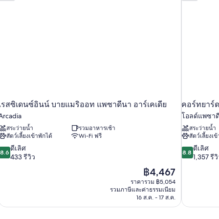
Cabin
With
1
Queen
Bed,
1
Twin/Double
Bunk
Bed,
1
Twin
Bunk
เรสซิเดนซ์อินน์ บายแมริออท แพซาดีนา อาร์เคเดีย
คอร์ทยาร์
Bed-
Arcadia
โอลด์แพซาด
Non
Smoking
สระว่ายน้ำ
รวมอาหารเช้า
สระว่ายน้ำ
สัตว์เลี้ยงเข้าพักได้
Wi-Fi ฟรี
สัตว์เลี้ยงเข
8.6
8.8
ดีเลิศ
ดีเลิศ
8.6
8.8
จาก
จาก
433 รีวิว
1,357 รีว
10,
10,
ราคา
฿4,467
ดี
ดี
ปัจจุบัน
ราคารวม ฿5,054
เลิศ,
เลิศ,
คือ
รวมภาษีและค่าธรรมเนียม
433
1,357
฿4,467
16 ส.ค. - 17 ส.ค.
รีวิว
รีวิว