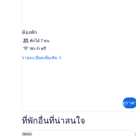
บุหรี่
Level)
(Bi-
Level)
ห้องพัก
พักได้ 7 คน
Wi-Fi ฟรี
ราย
รายละเอียดเพิ่มเติม
ละเอียด
เพิ่ม
เติม
เกี่ยว
กับ
ห้อง
พัก
ดูราค
ที่พักอื่นที่น่าสนใจ
เรสซิเดนซ์อินน์ บายแมริออท ลองบีช
โฆษณา