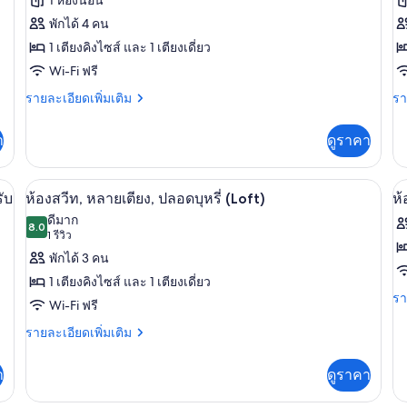
ทั้งหมด
ทั
พักได้ 4 คน
ของ
ข
1 เตียงคิงไซส์ และ 1 เตียงเดี่ยว
ห้อง
ห้
Wi-Fi ฟรี
สวีท,
สว
ราย
รา
รายละเอียดเพิ่มเติม
รา
1
หลาย
ละเอียด
ละ
ห้
เพิ่ม
เพิ
เตียง,
า
ดูราคา
เติม
เต
น
พร้อม
เกี่ยว
เกี
กับ
ป
กับ
สิ่ง
ดใหญ่, ไมโครเวฟ, เตาอบ
ห้องสวีท, หลายเตียง, ปลอดบุหรี่ (Loft) | 
เปิด
เป
7
ห้อง
ห้
ับ
ห้องสวีท, หลายเตียง, ปลอดบุหรี่ (Loft)
ห้
บุห
อำนวย
สวี
สวี
ภาพถ่าย
ภ
ดีมาก
ท,
8.0
ท,
(1
8.0 จาก 10
(1
1 รีวิว
ความ
ทั้งหมด
ทั
หลาย
1
K
รีวิว)
พักได้ 3 คน
เตียง,
ห้
สะดวก
ของ
ข
B
พร้อม
นอ
1 เตียงคิงไซส์ และ 1 เตียงเดี่ยว
สำหรับ
1
สิ่ง
ป
ห้อง
ห้
รา
รา
Wi-Fi ฟรี
อำนวย
บุห
Q
ละ
ผู้
สวีท,
ดี
ความ
(1
เพิ
ราย
รายละเอียดเพิ่มเติม
B
พิการ,
สะดวก
Ki
เต
หลาย
ลั
ละเอียด
สำหรับ
Be
เกี
เพิ่ม
ปลอด
เตียง,
ซ์
า
ดูราคา
ผู้
1
กับ
เติม
พิการ,
Q
บุหรี่
ห้
เกี่ยว
ปลอด
สว