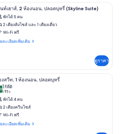
d)
 เตารีด/โต๊ะรีดผ้า, Wi-Fi ฟรี, ผ้าปูที่นอน
เพนท์เฮาส์, 2 ห้องนอน, ปลอดบุหรี่ (Skyline Suite)
ิด
4
นท์เฮาส์, 2 ห้องนอน, ปลอดบุหรี่ (Skyline Suite)
อง
าพถ่าย
พักได้ 5 คน
อน,
้งหมด
2 เตียงคิงไซส์ และ 1 เตียงเดี่ยว
ลอด
อง
Wi-Fi ฟรี
อง
รี่
น,
พ
ย
ยละเอียดเพิ่มเติม
ลอด
เอียด
Broadway)
์
รี่
่ม
roadway)
ิม
ฮา
ดูราคา
่ยว
roadway) | เตารีด/โต๊ะรีดผ้า, Wi-Fi ฟรี, ผ้าปูที่นอน
ห้องสวีท, 1 ห้องนอน, ปลอดบุหรี่ | เตารีด/โต๊ะรีดผ้
ิด
2
์
องสวีท, 1 ห้องนอน, ปลอดบุหรี่
อง
า
าพถ่าย
ไร้ที่ติ
.0
อน,
10.0 จาก 10
(1
1 รีวิว
้งหมด
รีวิว)
ลอด
พักได้ 4 คน
อง
อง
น,
2 เตียงควีนไซส์
รี่
ลอด
อง
Wi-Fi ฟรี
Skyline
รี่
ีท,
kyline
uite)
ย
ยละเอียดเพิ่มเติม
ite)
เอียด