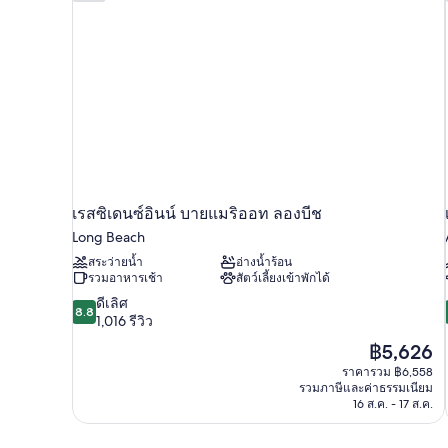
เรสซิเดนซ์อินน์ บายแมริออท ลองบีช
Long Beach
สระว่ายน้ำ
อ่างน้ำร้อน
รวมอาหารเช้า
สัตว์เลี้ยงเข้าพักได้
8.8
ดีเลิศ
8.8
จาก
1,016 รีวิว
10,
ราคา
฿5,626
ดี
ปัจจุบัน
ราคารวม ฿6,558
เลิศ,
คือ
รวมภาษีและค่าธรรมเนียม
1,016
฿5,626
16 ส.ค. - 17 ส.ค.
รีวิว