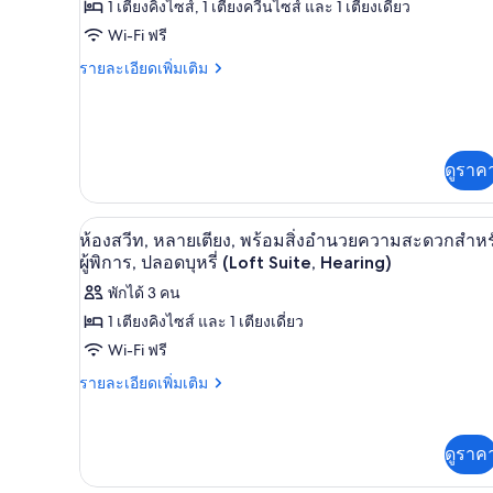
ทั้งหมด
ให้
1 เตียงคิงไซส์, 1 เตียงควีนไซส์ และ 1 เตียงเดี่ยว
ของ
สำหรับ
Wi-Fi ฟรี
ห้อง
เพ
ราย
รายละเอียดเพิ่มเติม
ละเอียด
พัก
นท์
เพิ่ม
เติม
เฮา
เกี่ยว
ส์,
กับ
ดูราค
เพ
หลาย
นท์
เตียง,
เฮา
เครื่องชงกาแฟ/ชา, ตู้เย็นขนา
เปิด
2
ห้องสวีท, หลายเตียง, พร้อมสิ่งอำนวยความสะดวกสำหร
ส์,
ปลอด
ภาพถ่าย
ผู้พิการ, ปลอดบุหรี่ (Loft Suite, Hearing)
หลาย
เตียง,
บุหรี่
ทั้งหมด
พักได้ 3 คน
ปลอด
(Skyline)
1 เตียงคิงไซส์ และ 1 เตียงเดี่ยว
บุหรี่
ของ
(Skyline)
Wi-Fi ฟรี
ห้อง
ราย
รายละเอียดเพิ่มเติม
สวีท,
ละเอียด
หลาย
เพิ่ม
เติม
เตียง,
ดูราค
เกี่ยว
กับ
พร้อม