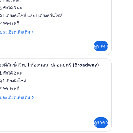
้งหมด
พักได้ 3 คน
อง
1 เตียงคิงไซส์ และ 1 เตียงควีนไซส์
อง
Wi-Fi ฟรี
ีท,
ย
ยละเอียดเพิ่มเติม
เอียด
อง
่ม
ดูราคา
ิม
อน,
่ยว
ลอด
เตารีด/โต๊ะรีดผ้า, Wi-Fi ฟรี, ผ้าปูที่นอน
ห้องดีลักซ์สวีท, 1 ห้องนอน, ปลอดบุหรี่ (Broadway)
ิด
4
อง
องดีลักซ์สวีท, 1 ห้องนอน, ปลอดบุหรี่ (Broadway)
รี่
าพถ่าย
พักได้ 2 คน
้งหมด
1 เตียงคิงไซส์
ing
อง
อง
ed,
Wi-Fi ฟรี
น,
ลอด
อง
ย
ยละเอียดเพิ่มเติม
รี่
ueen
เอียด
่ม
ed)
ng
ิม
ก
d,
่ยว
ดูราคา
ueen
อง
ีท,