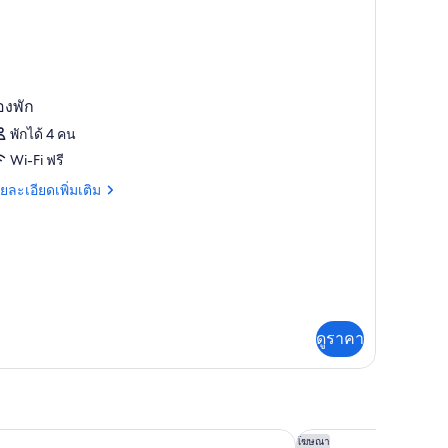
องพัก
พักได้ 4 คน
Wi-Fi ฟรี
ย
ยละเอียดเพิ่มเติม
เอียด
่ม
ิม
่ยว
อง
ดูราคา
บายแมริออท พาซาดีนา/ย่านเมืองเก่า
ฮิลตัน แพซาดีนา
โฆษณา