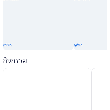
ดูที่พัก
ดูที่พัก
กิจกรรม
ประสบการณ์น้ํามันมะกอกที่ Lefkada Micro Farm
Lefkada: ท