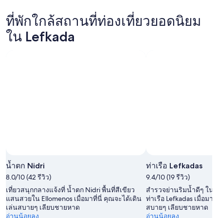
คืน
คา
ใน
สำหรับ
นี้,
ที่พัก
ที่พักใกล้สถานที่ท่องเที่ยวยอดนิยม
Lefkada
คืน
6
ใน
สำหรับ
ใน Lefkada
พรุ่ง
ส.ค.
Lefkada
สุด
นี้,
-
สำหรับ
สัปดาห์
7
7
สุด
นี้,
ส.ค.
ส.ค.
สัปดาห์
7
-
หน้า,
ส.ค.
8
14
-
ส.ค.
ส.ค.
9
-
ส.ค.
16
ส.ค.
น้ำตก Nidri
ท่าเรือ Lefkadas
8.0/10 (42 รีวิว)
9.4/10 (19 รีวิว)
เที่ยวสนุกกลางแจ้งที่ น้ำตก Nidri พื้นที่สีเขียว
สำรวจย่านริมน้ำดีๆ ใน เม
แสนสวยใน Ellomenos เมื่อมาที่นี่ คุณจะได้เดิน
ท่าเรือ Lefkadas เมื่อมาที
เล่นสบายๆ เลียบชายหาด
สบายๆ เลียบชายหาด
อ่านน้อยลง
อ่านน้อยลง