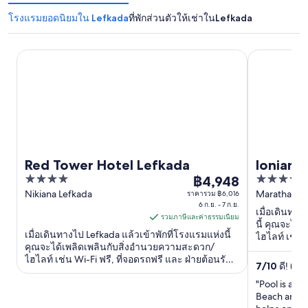
โรงแรมยอดนิยมใน Lefkada
ที่พักส่วนตัวให้เช่าในLefkada
Red Tower Hotel Lefkada
Ionian Blue
Red Tower Hotel Lefkada
Ionian 
4
5
฿4,948
Resort
ราคา
out
out
Nikiana Lefkada
Marathaki, N
ราคารวม ฿6,016
฿4,948
6 ก.ย. - 7 ก.ย.
of
of
ต่อ
เมื่อเดินทาง
รวมภาษีและค่าธรรมเนียม
5
5
นี้ คุณจะได
คืน
เมื่อเดินทางไป Lefkada แล้วเข้าพักที่โรงแรมแห่งนี้
ไฮไลท์ เช่น 
เข้า
คุณจะได้เพลิดเพลินกับสิ่งอำนวยความสะดวก/
ฟรี ที่เที่ย
ไฮไลท์ เช่น Wi-Fi ฟรี, ที่จอดรถฟรี และ ฝ่ายต้อนรับ
พัก
7
/
10
ดี! (121 
24 ชั่วโมง ที่เที่ยวยอดนิยมในบริเวณใกล้เคียง ...
6
"Pool is ama
ก.ย.
Beach area i