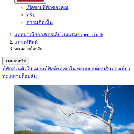
เปิดขายที่พักของคุณ
ทริป
ความคิดเห็น
แทสมาเนีย
ออสเตรเลีย
โรงแรม
Expedia.co.th
เมานท์ฟิลด์
ทะเลสาบด็อบสัน
วางแผนทริป
ที่พักส่วนตัวใน เมานท์ฟิลด์
รถเช่าใน ทะเลสาบด็อบสัน
ท่องเที่ยว
ทะเลสาบด็อบสัน