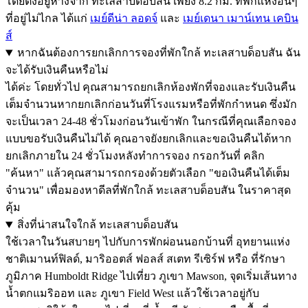
โดยตั้งอยู่ห่างจาก ทะเลสาบด็อบสัน เพียง 8.2 กม. ที่พักแห่งอื่นๆ
ที่อยู่ไม่ไกล ได้แก่
เมย์ดีน่า ลอดจ์
และ
เมย์เดนา เมาน์เทน เคบิน
ส์
หากฉันต้องการยกเลิกการจองที่พักใกล้ ทะเลสาบด็อบสัน ฉัน
จะได้รับเงินคืนหรือไม่
ได้ค่ะ โดยทั่วไป คุณสามารถยกเลิกห้องพักที่จองและรับเงินคืน
เต็มจำนวนหากยกเลิกก่อนวันที่โรงแรมหรือที่พักกำหนด ซึ่งมัก
จะเป็นเวลา 24-48 ชั่วโมงก่อนวันเข้าพัก ในกรณีที่คุณเลือกจอง
แบบขอรับเงินคืนไม่ได้ คุณอาจยังยกเลิกและขอเงินคืนได้หาก
ยกเลิกภายใน 24 ชั่วโมงหลังทำการจอง กรอกวันที่ คลิก
"ค้นหา" แล้วคุณสามารถกรองด้วยตัวเลือก "ขอเงินคืนได้เต็ม
จำนวน" เพื่อมองหาดีลที่พักใกล้ ทะเลสาบด็อบสัน ในราคาสุด
คุ้ม
สิ่งที่น่าสนใจใกล้ ทะเลสาบด็อบสัน
ใช้เวลาในวันสบายๆ ไปกับการพักผ่อนนอกบ้านที่ อุทยานแห่ง
ชาติเมานท์ฟิลด์, มาริออตส์ ฟอลส์ สเตท รีเซิร์ฟ หรือ ที่รักษา
ภูมิภาค Humboldt Ridge ไปเที่ยว ภูเขา Mawson, จุดเริ่มเส้นทาง
น้ำตกแมริออท และ ภูเขา Field West แล้วใช้เวลาอยู่กับ