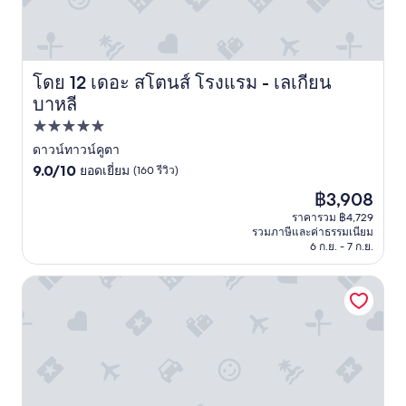
s
e
ร
タ
e
s
อ
リ
r
p
บ
テ
v
e
ค
ィ
e
t
รั
も
โดย 12 เดอะ สโตนส์ โรงแรม - เลเกียน
เดอะ สโตนส์ โรงแรม - เลเกียน บาหลี
d
i
ว
抜
บาหลี
s
t
ป
群
u
s
ร
の
ที่พัก
g
.
ะ
大
5.0
ดาวน์ทาวน์คูตา
a
E
ทั
型
r
t
บ
リ
9.0
ดาว
9.0/10
ยอดเยี่ยม
(160 รีวิว)
!
s
ใ
ゾ
จาก
ราคา
฿3,908
!
u
จ
ー
10,
ปัจจุบัน
R
r
ค
ト
ยอด
ราคารวม ฿4,729
คือ
รวมภาษีและค่าธรรมเนียม
e
t
ะ
「
เยี่ยม,
฿3,908
6 ก.ย. - 7 ก.ย.
q
o
อ
こ
(160
u
u
ย
れ
รีวิว)
e
t
า
ぞ
เดอะเซมินยาคบีชรีสอร์ทแอนด์สปา
s
p
ก
バ
t
o
ก
リ
e
u
ลั
島
d
r
บ
！
n
m
ไ
」
o
a
ป
と
M
f
พั
い