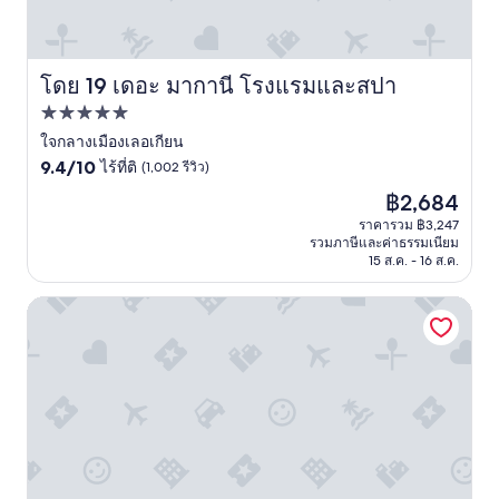
e
r
h
マ
บ
a
d
a
ン
า
n
a
m
ス
ย
,
b
b
は
ว่
a
l
โดย 19 เดอะ มากานี โรงแรมและสปา
เดอะ มากานี โรงแรมและสปา
r
抜
า
n
e
e
群
ห้
ที่พัก
d
"
a
で
อ
t
5.0
ใจกลางเมืองเลอเกียน
d
す
ง
h
a
。
9.4
ดาว
9.4/10
ไร้ที่ติ
(1,002 รีวิว)
อ
e
p
■
จาก
า
ราคา
฿2,684
b
t
無
10,
ห
ปัจจุบัน
e
é
料
ไร้
ราคารวม ฿3,247
า
คือ
d
รวมภาษีและค่าธรรมเนียม
e
ア
ที่
ร
฿2,684
s
15 ส.ค. - 16 ส.ค.
.
ク
ติ,
ไ
a
"
テ
(1,002
ห
r
ィ
รีวิว)
ฮอลิเดย์ อินน์ รีสอร์ต บารูนา บาหลี บาย IHG
น
e
ビ
เ
c
テ
ปิ
o
ィ
ด
m
が
เ
f
と
ว
o
に
ล
r
か
า
t
く
ไ
a
充
ห