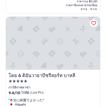
ปัจจุบัน
ราคารวม ฿3,281
k
คือ
รวมภาษีและค่าธรรมเนียม
f
฿2,711
4 ก.ย. - 5 ก.ย.
a
s
ดิอันวายาบีชรีสอร์ท บาหลี
t
h
e
r
e
w
a
s
g
r
e
a
t
.
โดย 6 ดิอันวายาบีชรีสอร์ท บาหลี
ดิอันวายาบีชรีสอร์ท บาหลี
T
ที่พัก
h
e
5.0
การ์ติกาพลาซ่า
h
9.4
ดาว
9.4/10
ไร้ที่ติ
(1,013 รีวิว)
o
จาก
t
"
"本当に綺麗でよかった"
10,
e
本
Higashi
ไร้