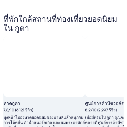
ร
w
ル
ง
a
*
กั
s
.
บ
g
ที่พักใกล้สถานที่ท่องเที่ยวยอดนิยม
.
ท
o
.
ใน กูตา
า
o
ง
d
ร
a
ร
n
.
d
)
a
ต้
c
อ
c
ง
o
อ่
m
า
a
น
d
เ
a
งื่
t
อ
i
น
n
หาดกูตา
ศูนย์การค้าบีชวอล์ค
ไ
g
7.8/10 (6,121 รีวิว)
8.2/10 (2,997 รีวิว)
ข
.
มุ่งหน้าไปยังหาดยอดนิยมของบาหลีแล้วสนุกกับ
เมื่อมีทริปไป กูตา คุณจ
ใ
E
การโต้คลื่น ดำน้ำสนอร์กเกิล และชมพระอาทิตย์
คลายที่ ศูนย์การค้าบีชว
ห้
a