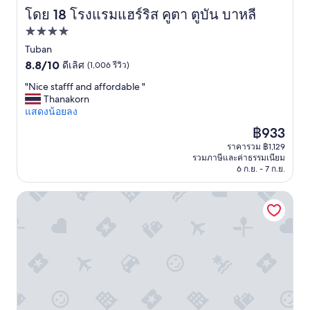
p
地
แ
e
โดย 18 โรงแรมแฮร์ริส คูตา ตูบัน บาหลี
โรงแรมแฮร์ริส คูตา ตูบัน บาหลี
o
の
บ
r
u
広
บ
ที่พัก
y
r
さ
a
f
4.0
Tuban
l
、
l
r
e
サ
8.8
ดาว
8.8/10
ดีเลิศ
(1,006 รีวิว)
l
i
s
ー
จาก
i
e
"
"Nice stafff and affordable "
e
ビ
10,
n
n
N
Thanakorn
r
ス
ดี
c
d
i
แสดงน้อยลง
v
の
เลิศ,
l
l
c
i
充
(1,006
ราคา
฿933
u
y
e
c
実
รีวิว)
ปัจจุบัน
s
ราคารวม ฿1,129
,
s
e
度
คือ
i
รวมภาษีและค่าธรรมเนียม
t
t
r
を
฿933
v
6 ก.ย. - 7 ก.ย.
h
a
e
考
e
e
f
n
え
พ
เดอะ มากานี โรงแรมและสปา
h
f
d
る
นั
o
f
u
と
ก
t
a
a
コ
ง
e
n
v
ス
า
l
d
e
ト
น
i
a
c
パ
จ
s
f
l
フ
ะ
c
f
a
ォ
อ
l
o
c
ー
ธิ