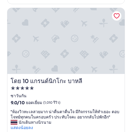
i
i
s
d
n
o
แกรนด์นิกโกะ บาหลี
e
i
r
s
n
t
a
g
,
l
w
t
o
i
r
v
t
è
e
h
s
l
n
p
y
o
r
w
s
o
a
u
c
y
p
h
t
e
e
o
r
a
โดย 10 แกรนด์นิกโกะ บาหลี
แกรนด์นิกโกะ บาหลี
w
v
e
ที่พัก
i
i
r
n
s
o
5.0
ซาวันกัน
d
i
p
9.0
ดาว
9.0/10
ยอดเยี่ยม
(1,010 รีวิว)
d
o
o
จาก
o
n
r
"
"ห้องวิวทะเลสวยมาก น่าตื่นตาตื่นใจ มีกิจกรรมให้ทำเยอะ ตอบ
10,
w
.
t
ห้
โจทย์ทุกคนในครอบครัว ประทับใจคะ อยากกลับไปพักอีก"
ยอด
n
O
s
อ
นักเดินทางนิรนาม
เยี่ยม,
b
r
a
ง
แสดงน้อยลง
(1,010