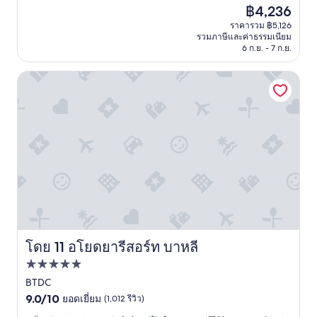
e
d
n
วิ
รีวิว)
ราคา
฿4,236
f
e
s
ว
ปัจจุบัน
ราคารวม ฿5,126
o
r
n
ท
คือ
รวมภาษีและค่าธรรมเนียม
r
d
u
ะ
฿4,236
6 ก.ย. - 7 ก.ย.
e
f
i
เ
h
o
s
ล
อโยดยารีสอร์ท บาหลี
e
o
a
ส
a
d
n
ว
d
,
c
ย
i
e
e
ม
n
x
s
า
g
p
o
ก
o
l
n
น่
f
a
o
า
f
i
r
ตื่
t
n
e
น
o
e
.
ต
b
d
P
า
e
h
i
ตื่
d
o
s
น
โดย 11 อโยดยารีสอร์ท บาหลี
อโยดยารีสอร์ท บาหลี
.
w
c
ใ
ที่พัก
"
I
i
จ
c
n
มี
5.0
BTDC
a
e
กิ
9.0
ดาว
9.0/10
ยอดเยี่ยม
(1,012 รีวิว)
n
a
จ
จาก