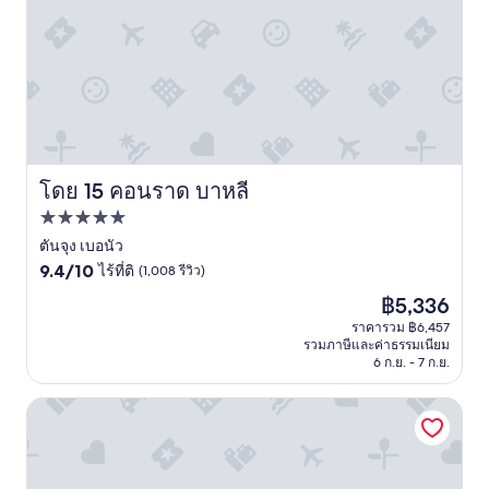
y
o
大
i
a
u
満
e
s
r
足
n
a
p
の
c
n
r
旅
e
i
o
で
.
n
p
す
"
t
o
！
e
s
■
โดย 15 คอนราด บาหลี
คอนราด บาหลี
r
e
ヌ
n
r
サ
ที่พัก
a
m
ド
5.0
ตันจุง เบอนัว
t
a
ゥ
i
g
ア
9.4
ดาว
9.4/10
ไร้ที่ติ
(1,008 รีวิว)
o
n
地
จาก
ราคา
฿5,336
n
i
区
10,
ปัจจุบัน
a
f
な
ไร้
ราคารวม ฿6,457
คือ
รวมภาษีและค่าธรรมเนียม
l
i
の
ที่
฿5,336
6 ก.ย. - 7 ก.ย.
c
q
に
ติ,
h
u
リ
(1,008
a
e
ー
รีวิว)
แกรนด์ มิราจ รีสอร์ท & ทาลัสโซ บาหลี
n
p
ズ
g
e
ナ
e
t
ブ
o
i
ル