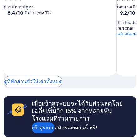
รี
o
จำนวน
れ
Kuta
ไ
u
3.5
5.0
ดาวน์ทาวน์คูตา
ใจกลางเมือง
ทา
ทา
ห้อง
ら
ม่
s
8.4
9.2
8.4/10
9.2/10
ดีมาก
ย
(443 รีวิว)
ดาว
ดาว
พัก
れ
วน์
วน์
มี
f
จาก
จาก
ว่าง
て
"Ein Hidden
รั
o
เฮา
เฮา
10,
10,
อาจ
最
Personal"
บ
r
ดี
ยอด
ส์อ
ส์อ
มี
高
แสดงน้อยลง
-
a
มาก,
เยี่ยม,
การ
の
พาร์
พาร์
ส่
f
(443
(125
เปลี่ยนแปลง
思
ง
a
รีวิว)
รีวิว)
ท
ท
อาจ
い
ส
m
มี
出
เม
เม
น
i
ข้อ
に
นท์
นท์
า
l
กำหนด
）
ม
y
เพิ่ม
*
บิ
o
เติม
サ
น
f
ดูที่พักส่วนตัวให้เช่าทั้งหมด
イ
(
f
ク
เ
o
リ
ว้
u
ン
น
r
เมื่อเข้าสู่ระบบจะได้รับส่วนลดโดย
グ
แ
.
เฉลี่ยเพิ่มอีก 15% จากหลายพัน
＆
ต่
S
広
โรงแรมที่ร่วมรายการ
จ
t
大
อ
a
な
เข้าสู่ระบบ
สมัครเลยตอนนี้ ฟรี!
ง
f
プ
ต
f
ー