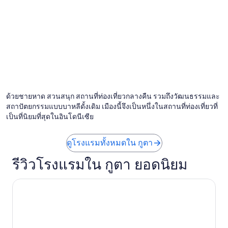
มี
u
ส
n
ป
d
า
t
ห้
h
อ
e
ง
h
อ
o
า
t
ห
e
า
l
ด้วยชายหาด สวนสนุก สถานที่ท่องเที่ยวกลางคืน รวมถึงวัฒนธรรมและ
ร
.
สถาปัตยกรรมแบบบาหลีดั้งเดิม เมืองนี้จึงเป็นหนึ่งในสถานที่ท่องเที่ยวที่
เ
B
เป็นที่นิยมที่สุดในอินโดนีเซีย
ย
r
อ
e
ะ
a
ดูโรงแรมทั้งหมดใน กูตา
ก
k
ว่
f
รีวิวโรงแรมใน กูตา ยอดนิยม
า
a
เ
s
อนาธรา รีสอร์ต กูตา
ก
t
ม
s
รู
p
ม
r
เ
e