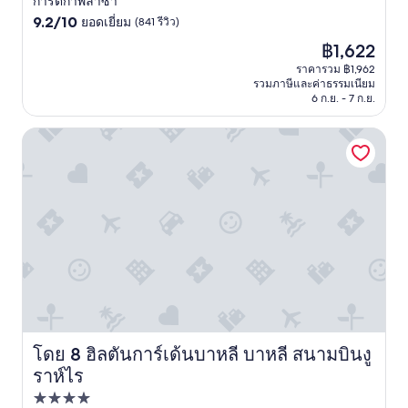
4.0
การ์ติกาพลาซ่า
l
9.2
ดาว
9.2/10
ยอดเยี่ยม
(841 รีวิว)
o
จาก
c
ราคา
฿1,622
10,
a
ปัจจุบัน
ยอด
ราคารวม ฿1,962
t
คือ
รวมภาษีและค่าธรรมเนียม
เยี่ยม,
i
฿1,622
6 ก.ย. - 7 ก.ย.
(841
o
รีวิว)
n
ฮิลตันการ์เด้นบาหลี บาหลี สนามบินงูราห์ไร
m
a
k
i
n
g
i
t
a
w
o
n
d
โดย 8 ฮิลตันการ์เด้นบาหลี บาหลี สนามบินงู
ฮิลตันการ์เด้นบาหลี บาหลี สนามบินงูราห์ไร
e
r
ราห์ไร
f
ที่พัก
u