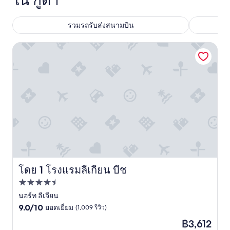
ใน กูตา
รวมรถรับส่งสนามบิน
โรงแรมลีเกียน บีช
โดย 1 โรงแรมลีเกียน บีช
โรงแรมลีเกียน บีช
ที่พัก
4.5
นอร์ท ลีเจียน
9.0
ดาว
9.0/10
ยอดเยี่ยม
(1,009 รีวิว)
จาก
ราคา
฿3,612
10,