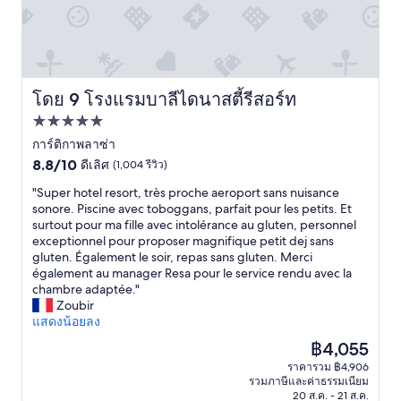
i
c
c
a
i
n
n
d
t
e
h
s
โดย 9 โรงแรมบาลีไดนาสตี้รีสอร์ท
โรงแรมบาลีไดนาสตี้รีสอร์ท
e
c
ที่พัก
e
r
v
i
5.0
การ์ติกาพลาซ่า
e
b
8.8
ดาว
8.8/10
ดีเลิศ
(1,004 รีวิว)
n
e
จาก
i
i
"
"Super hotel resort, très proche aeroport sans nuisance
10,
n
t
S
sonore. Piscine avec toboggans, parfait pour les petits. Et
ดี
g
.
u
surtout pour ma fille avec intolérance au gluten, personnel
เลิศ,
s
S
p
exceptionnel pour proposer magnifique petit dej sans
(1,004
w
t
e
gluten. Également le soir, repas sans gluten. Merci
รีวิว)
h
a
r
également au manager Resa pour le service rendu avec la
i
f
h
chambre adaptée."
c
f
o
Zoubir
h
i
t
แสดงน้อยลง
p
n
e
ราคา
฿4,055
r
t
l
ปัจจุบัน
ราคารวม ฿4,906
o
r
r
คือ
รวมภาษีและค่าธรรมเนียม
v
a
e
฿4,055
20 ส.ค. - 21 ส.ค.