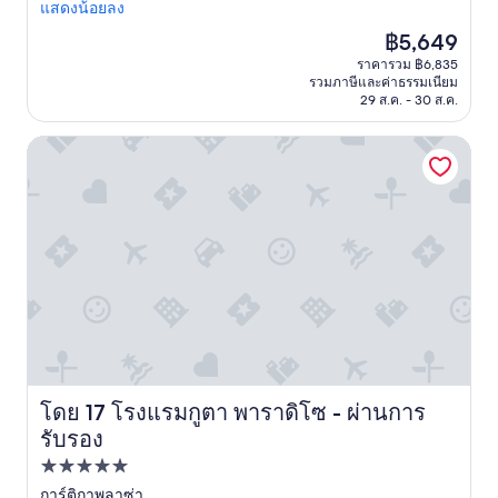
ร
แสดงน้อยลง
e
e
あ
า
c
s
り
ราคา
฿5,649
บ
t
o
な
ปัจจุบัน
ราคารวม ฿6,835
รื่
s
i
が
คือ
รวมภาษีและค่าธรรมเนียม
น
o
r
ら
฿5,649
29 ส.ค. - 30 ส.ค.
ดี
f
,
、
ต้
M
r
周
โรงแรมกูตา พาราดิโซ - ผ่านการรับรอง
อ
S
e
辺
ง
G
p
の
มี
I
a
他
ก
w
s
ホ
า
o
s
テ
ร
u
a
ル
ติ
l
n
と
ด
d
s
比
แ
g
g
べ
ท็
i
l
て
ก
v
u
も
พ
e
t
か
ล
t
e
な
า
โดย 17 โรงแรมกูตา พาราดิโซ - ผ่านการ
โรงแรมกูตา พาราดิโซ - ผ่านการรับรอง
h
n
り
ส
รับรอง
i
.
リ
ติ
s
M
ー
ก
ที่พัก
h
e
ズ
ที่
5.0
การ์ติกาพลาซ่า