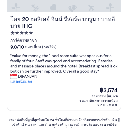
b
実
น
l
！
บ้
e
敷
า
.
地
โดย 20 ฮอลิเดย์ อินน์ รีสอร์ต บารูนา บาหลี
ฮอลิเดย์ อินน์ รีสอร์ต บารูนา บาหลี บาย IHG
ง
"
内
ส่
บาย IHG
で
ง
楽
ที่พัก
ผ้
し
า
5.0
การ์ติกาพลาซ่า
め
ซั
9.0
ดาว
9.0/10
ยอดเยี่ยม
(735 รีวิว)
る
ก
จาก
ア
ไ
"
"Value for money, the 1 bed room suite was spacious for a
10,
ク
ด้
V
family of four. Staff was good and accomadating. Eateries
ยอด
テ
ค
a
and massage places around the hotel. Breakfast spread is ok
เยี่ยม,
ィ
น
l
but can be further improved. Overall a good stay"
(735
ビ
ล
u
DIPANJAN
รีวิว)
テ
ะ
e
แสดงน้อยลง
ィ
2
f
が
ราคา
฿3,574
ชิ้
o
非
ปัจจุบัน
ราคารวม ฿4,324
น
r
常
คือ
รวมภาษีและค่าธรรมเนียม
ต่
m
に
฿3,574
2 ก.ย. - 3 ก.ย.
อ
o
充
วั
n
実
น
e
ราคา
し
ราคาต่อคืนที่ถูกที่สุดที่พบใน 24 ชั่วโมงที่ผ่านมา อ้างอิงจากการเข้าพัก 1 คืน ผู้
ฟ
y
เข้าพัก 2 คน ราคาและจำนวนห้องพักว่างอาจมีการเปลี่ยนแปลง อาจมีข้อ
ต่อ
て
รี
,