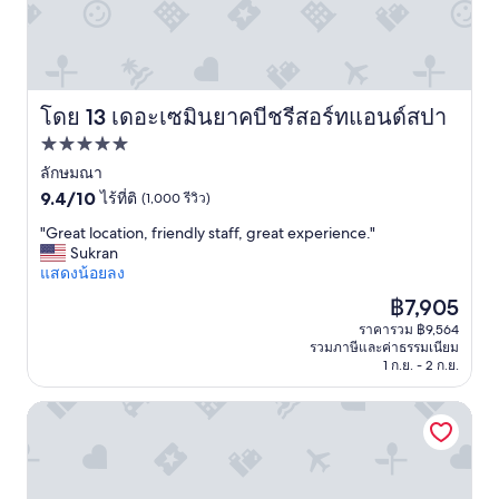
S
i
ก
う
G
l
อี
雰
,
l
ก
囲
n
e
"
気
o
a
を
t
v
存
โดย 13 เดอะเซมินยาคบีชรีสอร์ทแอนด์สปา
เดอะเซมินยาคบีชรีสอร์ทแอนด์สปา
p
e
分
ที่พัก
o
c
に
s
i
味
5.0
ลักษมณา
s
n
わ
9.4
ดาว
9.4/10
ไร้ที่ติ
(1,000 รีวิว)
i
t
え
จาก
b
o
る
"
"Great location, friendly staff, great experience."
10,
l
l
最
G
Sukran
ไร้
e
é
高
r
แสดงน้อยลง
ที่
.
r
の
e
ติ,
ราคา
฿7,905
C
a
ロ
a
(1,000
ปัจจุบัน
o
n
ケ
ราคารวม ฿9,564
t
รีวิว)
คือ
รวมภาษีและค่าธรรมเนียม
m
c
ー
l
฿7,905
1 ก.ย. - 2 ก.ย.
e
e
シ
o
o
a
ョ
c
n
u
ン
คอร์ทยาร์ดบายแมริออท บาหลี เซอมินยัครีสอร์ท
a
,
g
で
t
w
l
、
i
h
u
3
o
y
t
泊
n