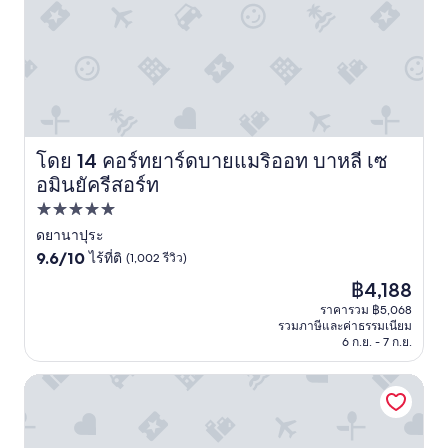
u
e
4
,
s
n
日
f
e
,
の
r
M
p
素
i
S
e
晴
e
G
r
ら
n
i
s
し
d
n
o
い
l
y
n
滞
y
โดย 14 คอร์ทยาร์ดบายแมริออท บาหลี เซ
คอร์ทยาร์ดบายแมริออท บาหลี เซอมินยัครีสอร์ท
o
n
在
s
อมินยัครีสอร์ท
u
e
に
t
r
l
な
a
ที่พัก
c
e
り
f
5.0
ดยานาปุระ
o
x
ま
f
9.6
ดาว
9.6/10
ไร้ที่ติ
(1,002 รีวิว)
o
c
し
,
จาก
k
e
た
g
ราคา
฿4,188
10,
i
p
。
r
ปัจจุบัน
ไร้
ราคารวม ฿5,068
n
t
結
e
คือ
รวมภาษีและค่าธรรมเนียม
ที่
g
i
果
a
฿4,188
6 ก.ย. - 7 ก.ย.
ติ,
.
o
か
t
(1,002
S
n
ら
e
รีวิว)
คอนราด บาหลี
u
n
言
x
r
e
う
p
e
l
と
e
l
p
、
r