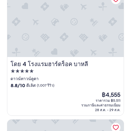
ที่
ติ,
(95
รีวิว)
โดย 4 โรงแรมฮาร์ดร็อค บาหลี
โรงแรมฮาร์ดร็อค บาหลี
ที่พัก
5.0
ดาวน์ทาวน์คูตา
8.8
ดาว
8.8/10
ดีเลิศ
(1,007 รีวิว)
จาก
ราคา
฿4,555
10,
ปัจจุบัน
ดี
ราคารวม ฿5,511
คือ
รวมภาษีและค่าธรรมเนียม
เลิศ,
฿4,555
28 ส.ค. - 29 ส.ค.
(1,007
รีวิว)
โรงแรม ดิสคัฟเวอรี่ คาร์ทิกา พลาซ่า