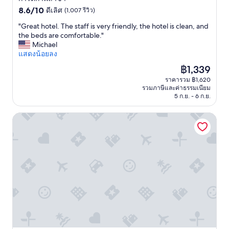
o
r
ナ
ข้
t
c
ブ
8.6
ดาว
8.6/10
ดีเลิศ
(1,007 รีวิว)
อ
e
i
ル
จาก
มื
"
"Great hotel. The staff is very friendly, the hotel is clean, and
l
é
な
10,
อ
G
the beds are comfortable."
-
g
価
ดี
ต
r
Michael
1
a
格
เลิศ,
ล
e
แสดงน้อยลง
0
l
設
(1,007
อ
a
s
e
定
รีวิว)
ราคา
฿1,339
ด
t
t
m
な
ปัจจุบัน
เ
ราคารวม ฿1,620
h
a
e
の
คือ
ว
รวมภาษีและค่าธรรมเนียม
o
r
n
が
฿1,339
ล
5 ก.ย. - 6 ก.ย.
t
s
t
嬉
า
e
i
a
し
ใ
โรงแรมแฮร์ริส คูตา ตูบัน บาหลี
l
f
u
い
ห้
.
I
m
ポ
รู้
T
c
a
イ
ว่
h
o
n
ン
า
e
u
a
ト
เ
s
l
g
。
ร
t
d
e
こ
า
a
"
r
の
คื
f
R
立
อ
f
e
地
แ
i
s
と
ข
s
a
敷
ก
v