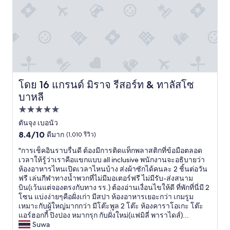
f
t
で
h
d
コ
o
e
ス
t
j
パ
e
s
最
l
a
高
s
n
高
,
s
級
y
g
リ
โดย 16 แกรนด์ มิราจ รีสอร์ท & ทาลัสโซ
แกรนด์ มิราจ รีสอร์ท & ทาลัสโซ บาหลี
o
l
ゾ
บาหลี
u
u
ー
k
t
ト
ที่พัก
n
e
が
5.0
ตันจุง เบอนัว
o
n
立
8.4
ดาว
8.4/10
ดีมาก
(1,010 รีวิว)
w
.
ち
จาก
t
É
並
"
"การเช็คอินราบรื่นดี ต้องมีการติดแท็กพลาสติกที่ข้อมือตลอด
10,
h
g
ぶ
ก
เวลาให้รู้ว่าเราคือแขกแบบ all inclusive พนักงานจะอธิบายว่า
ดี
e
a
ヌ
า
ห้องอาหารไหนเปิดเวลาไหนบ้าง ส่งผ้าซักได้คนละ 2 ชิ้นต่อวัน
มาก,
s
l
サ
ร
ฟรี เล่นกีฬาทางน้ำพวกที่ไม่มีมอเตอร์ฟรี ไม่มีรับ-ส่งสนาม
(1,010
i
e
ド
เ
บิน(เว้นแต่จองตรงกับทาง รร.) ต้องอ่านเงื่อนไขให้ดี ที่พักที่นี่มี 2
รีวิว)
d
m
ゥ
ช็
โซน แบ่งง่ายๆคือฝั่งเก่า มีสปา ห้องอาหารเยอะกว่า เกมรูม
e
e
ア
ค
เหมาะกับผู้ใหญ่มากกว่า มีโต๊ะพูล 2 โต๊ะ ห้องคาราโอเกะ โต๊ะ
e
n
地
อิ
แอร์ฮอกกี้ ปิงปอง หมากรุก กับฝั่งใหม่(แฟมิลี่ พาราไดส์)...
f
t
区
น
Suwa
f
l
に