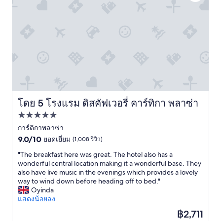
โดย 5 โรงแรม ดิสคัฟเวอรี่ คาร์ทิกา พลาซ่า
โรงแรม ดิสคัฟเวอรี่ คาร์ทิกา พลาซ่า
ที่พัก
5.0
การ์ติกาพลาซ่า
9.0
ดาว
9.0/10
ยอดเยี่ยม
(1,008 รีวิว)
จาก
"
"The breakfast here was great. The hotel also has a
10,
T
wonderful central location making it a wonderful base. They
ยอด
h
also have live music in the evenings which provides a lovely
เยี่ยม,
e
way to wind down before heading off to bed."
(1,008
b
Oyinda
รีวิว)
r
แสดงน้อยลง
e
ราคา
฿2,711
a