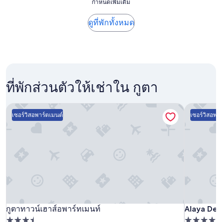
กำหนดเพิ่มเติม
คืน
い
เ
t
ที่
ま
ล่
h
ถูก
す
ดูที่พักทั้งหมด
น
e
ที่สุด
。
กี
1
ที่
*
ฬ
b
พบใน
子
า
e
24
ど
ท
d
ชั่วโมง
も
า
r
ที่
た
ง
o
ที่พักส่วนตัวให้เช่าใน กูตา
ผ่าน
ち
น้ำ
o
มา
の
พ
m
อ้างอิง
伝
ว
s
Alaya Ded
กูตาทาวน์เฮาส์อพาร์ทเมนท์
จาก
統
ก
u
เซอร์วิสอพาร์ตเมนต์
เซอร์วิสอพา
การ
衣
ที่
i
เข้า
装
ไ
t
พัก
体
ม่
e
1
験
มี
w
คืน
（
ม
a
ผู้
バ
อ
s
เข้า
リ
เ
s
พัก
の
ต
p
2
文
อ
a
คน
化
ร์
c
Alaya
Alaya Ded
กู
กูตาทาวน์เฮาส์อพาร์ทเมนท์
กู
Alaya Ded
กูตาทาวน์เฮาส์อพาร์ทเมนท์
ราคา
に
ฟ
i
Dedaun
และ
触
ตา
ที่พัก
ตา
ที่พัก