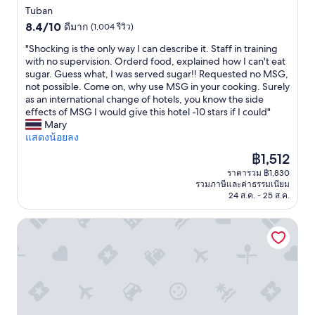
l
4.0
Tuban
b
8.4
ดาว
8.4/10
ดีมาก
(1,004 รีวิว)
a
จาก
s
"
"Shocking is the only way I can describe it. Staff in training
10,
e
S
with no supervision. Orderd food, explained how I can't eat
ดี
.
h
sugar. Guess what, I was served sugar!! Requested no MSG,
มาก,
T
o
not possible. Come on, why use MSG in your cooking. Surely
(1,004
h
c
as an international change of hotels, you know the side
รีวิว)
e
k
effects of MSG I would give this hotel -10 stars if I could"
y
i
Mary
a
n
แสดงน้อยลง
l
g
ราคา
฿1,512
s
i
ปัจจุบัน
ราคารวม ฿1,830
o
s
คือ
รวมภาษีและค่าธรรมเนียม
h
t
฿1,512
24 ส.ค. - 25 ส.ค.
a
h
v
e
โรงแรมบาลีไดนาสตี้รีสอร์ท
e
o
l
n
i
l
v
y
e
w
m
a
u
y
s
I