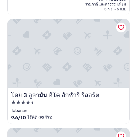
คือ
รวมภาษีและค่าธรรมเนียม
เยี่ยม,
฿1,872
5 ก.ย. - 6 ก.ย.
(1,082
รีวิว)
อูลามัน อีโค ลักชัวรี รีสอร์ต
โดย 3 อูลามัน อีโค ลักชัวรี รีสอร์ต
อูลามัน อีโค ลักชัวรี รีสอร์ต
ที่พัก
4.5
Tabanan
9.6
ดาว
9.6/10
ไร้ที่ติ
(95 รีวิว)
จาก
10,
โรงแรมฮาร์ดร็อค บาหลี
ไร้