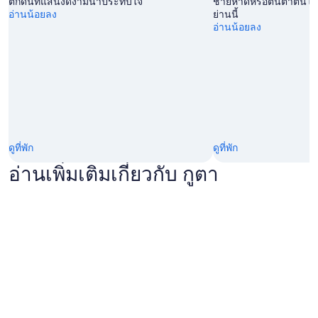
ตกดินที่แสนงดงามน่าประทับใจ
ชายหาดหรือตื่นตาตื่นใจ
ดี
t
อ่านน้อยลง
ย่านนี้
ที่
e
อ่านน้อยลง
พั
r
ก
i
ที่
e
นี่
s
มี
a
2
n
โ
d
ซ
m
น
a
แ
s
ดูที่พัก
ดูที่พัก
บ่
s
อ่านเพิ่มเติมเกี่ยวกับ กูตา
ง
a
ง่
g
า
e
ย
p
ๆ
l
คื
a
อ
c
ฝั่
e
ง
s
เ
a
ก่
r
า
o