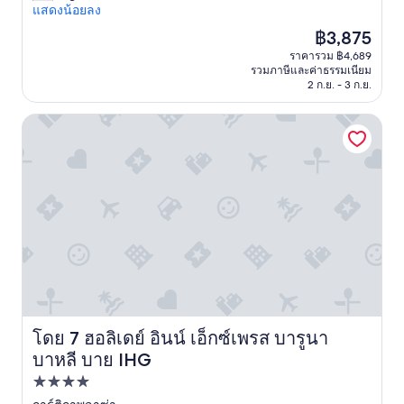
l
当
แสดงน้อยลง
ที่
a
に
ติ,
ราคา
฿3,875
l
綺
(1,013
ปัจจุบัน
ราคารวม ฿4,689
s
麗
รีวิว)
คือ
รวมภาษีและค่าธรรมเนียม
o
で
฿3,875
2 ก.ย. - 3 ก.ย.
h
よ
a
か
ฮอลิเดย์ อินน์ เอ็กซ์เพรส บารูนา บาหลี บาย IHG
s
っ
a
た
w
"
o
n
d
e
r
f
u
l
c
e
n
โดย 7 ฮอลิเดย์ อินน์ เอ็กซ์เพรส บารูนา
ฮอลิเดย์ อินน์ เอ็กซ์เพรส บารูนา บาหลี บาย IHG
t
บาหลี บาย IHG
r
a
ที่พัก
l