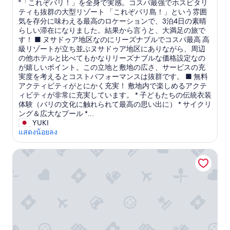
'
v
ก
"
"「これぞバリ！」を全身で実感。コスパ最強でホスピタリ
10,
t
e
ร
「
ティも抜群の大型リゾート 「これぞバリ島！」という雰囲
ยอด
e
c
ร
こ
気を存分に味わえる最高のロケーションで、3泊4日の素晴
เยี่ยม,
a
t
ม
れ
らしい滞在になりました。結果から言うと、大満足の旅で
(1,012
t
o
ใ
ぞ
す！ ■ ヌサドゥア地区なのにリーズナブルでコスパ最高 高
รีวิว)
s
b
ห้
バ
級リゾートが立ち並ぶヌサドゥア地区にありながら、周辺
u
o
ทำ
リ
の他ホテルと比べてもかなりリーズナブルな価格設定なの
g
g
เ
！
が嬉しいポイント。この立地と敷地の広さ、サービスの充
a
g
ย
」
実度を考えるとコストパフォーマンスは抜群です。 ■ 無料
r
a
อ
を
アクティビティがとにかく充実！ 敷地内で楽しめるアクテ
.
n
ะ
全
ィビティが非常に充実しています。 * 子どもたちの伝統衣装
G
s
ต
身
体験（バリの文化に触れられて最高の思い出に） * サイクリ
u
,
อ
で
ング＆広大なプール *...
e
p
บ
実
YUKI
s
a
โ
感
แสดงน้อยลง
s
r
จ
。
w
f
ท
コ
เดอะ สโตนส์ โรงแรม - เลเกียน บาหลี
h
a
ย์
ス
a
i
ทุ
パ
t
t
ก
最
,
p
ค
強
I
o
น
で
w
u
ใ
ホ
a
r
น
ス
s
l
ค
ピ